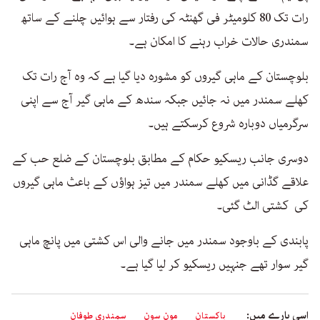
رات تک 80 کلومیٹر فی گھنٹہ کی رفتار سے ہوائیں چلنے کے ساتھ
سمندری حالات خراب رہنے کا امکان ہے۔
بلوچستان کے ماہی گیروں کو مشورہ دیا گیا ہے کہ وہ آج رات تک
کھلے سمندر میں نہ جائیں جبکہ سندھ کے ماہی گیر آج سے اپنی
سرگرمیاں دوبارہ شروع کرسکتے ہیں۔
دوسری جانب ریسکیو حکام کے مطابق بلوچستان کے ضلع حب کے
علاقے گڈانی میں کھلے سمندر میں تیز ہواؤں کے باعث ماہی گیروں
کی کشتی الٹ گئی۔
پابندی کے باوجود سمندر میں جانے والی اس کشتی میں پانچ ماہی
گیر سوار تھے جنہیں ریسکیو کر لیا گیا ہے۔
اسی بارے میں:
پاکستان
مون سون
سمندری طوفان