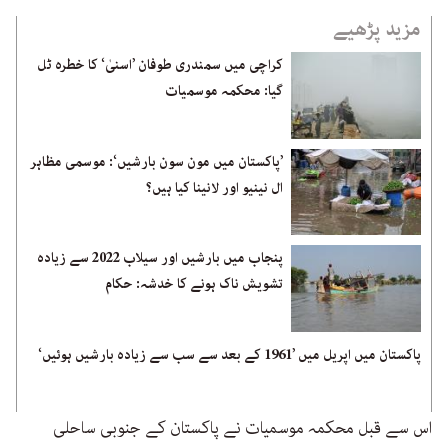
مزید پڑھیے
کراچی میں سمندری طوفان ’اسنیٰ‘ کا خطرہ ٹل
گیا: محکمہ موسمیات
’پاکستان میں مون سون بارشیں‘: موسمی مظاہر
ال نینیو اور لانینا کیا ہیں؟
پنجاب میں بارشیں اور سیلاب 2022 سے زیادہ
تشویش ناک ہونے کا خدشہ: حکام
پاکستان میں اپریل میں ’1961 کے بعد سے سب سے زیادہ بارشیں ہوئیں‘
اس سے قبل محکمہ موسمیات نے پاکستان کے جنوبی ساحلی