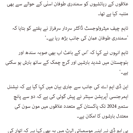
علاقوں کے رہائشیوں کو سمندری طوفان اسنٰی کے حوالے سے بھی
متنبہ کیا ہے تھا۔
تاہم چیف میٹرولوجسٹ ڈاکٹر سردار سرفراز نے ہفتے کو بتایا کہ
’سمندری طوفان عمان کی جانب بڑھ رہا ہے۔‘
تاہم انہوں نے کہا کہ ’اس کے باعث اب بھی صوبہ سندھ اور
بلوچستان میں شدید بارشیں اور گرج چمک کے ساتھ بارش ہو سکتی
ہے۔‘
این ڈی ایم اے کی جانب سے جاری بیان میں کہا گیا ہے کہ نیشنل
ایمرجنسی آپریشن سینٹر نے پیش گوئی کی ہے کہ دو سے پانچ
ستمبر 2024 تک پاکستان کے متعدد علاقوں میں مون سون کی
معتدل بارشوں کا امکان ہے۔
پی ایم ڈی نے اپنے موسمیاتی الرٹ میں یہ بھی کہا ہے کہ اتوار کی