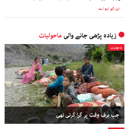
این ڈی ایم اے
زیادہ پڑھی جانے والی
ماحولیات
ماحولیات
جب برف وقت پر گرا کرتی تھی