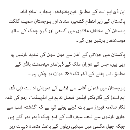
این ڈی ایم اے کے مطابق خیبرپختونخوا، پنجاب، اسلام آباد،
پاکستان کے زیر انتظام کشمیر، سندھ اور بلوچستان سمیت گلگت
بلتستان کے مختلف علاقوں میں آندھی اور گرج چمک کے ساتھ
موسلادھار بارشیں ہوں گی۔
پاکستان میں جولائی کے آغاز سے مون سون کی شدید بارشیں ہو
رہی ہیں، جس کے دوران ملک کے ڈیزاسٹر مینجمنٹ باڈی کے
مطابق، اس ہفتے کے آخر تک 285 اموات ہو چکی ہیں۔
بلوچستان میں قدرتی آفات سے نمٹنے کے صوبائی ادارے (پی ڈی
ایم اے) کے ڈائریکٹر ایڈمن فیصل ندیم نے انڈپینڈنٹ اردو کی نامہ
نگار صالحہ فیروز سے بات کرتے ہوئے کہا ہے کہ ’گذشتہ شب سے
جاری بارشوں سے قلعہ سیف اللہ کے تمام چیک ڈیمز بھر گئے ہیں
جبکہ جھل مگسی میں سیلابی ریلوں کے باعث متعدد دیہات زیر