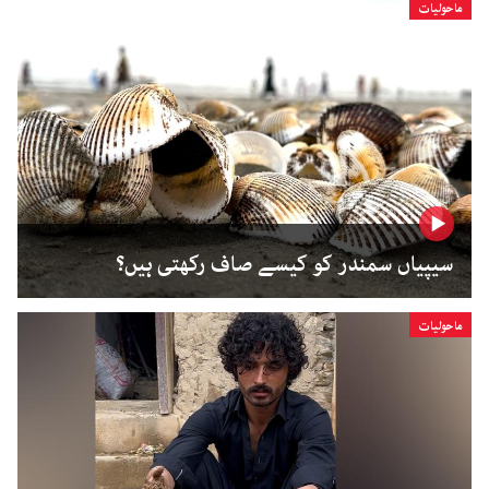
ماحولیات
سیپیاں سمندر کو کیسے صاف رکھتی ہیں؟
ماحولیات