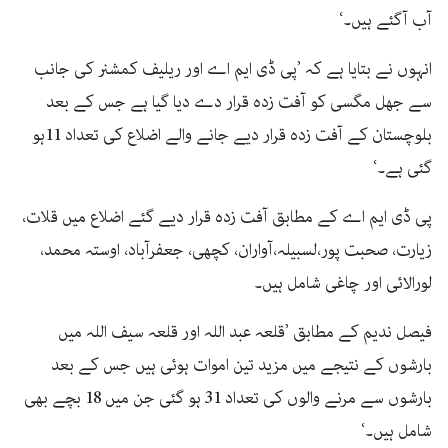
آب آگئے ہیں۔‘
انہوں نے بتایا ہے کہ ’پی ڈی ایم اے اور ریلیف کمشنر کی جانب
سے جھل مگسی کو آفت زدہ قرار دے دیا گیا ہے جس کے بعد
بلوچستان کے آفت زدہ قرار دیے جانے والے اضلاع کی تعداد 11ہو
گئی ہے۔‘
پی ڈی ایم اے کے مطابق آفت زدہ قرار دیے گئے اضلاع میں قلات،
زیارت، صحبت پور،لسبیلہ،آواران، کچھی، جعفرآباد، اوستہ محمد،
لورالائی اور چاغی شامل ہیں۔
فیصل ندیم کے مطابق ’قلعہ عبد اللہ اور قلعہ سیف اللہ میں
بارشوں کے نتیجے میں مزید تین اموات ہوئی ہیں جس کے بعد
بارشوں سے مرنے والوں کی تعداد 31 ہو گئی جن میں 18 بچے بھی
شامل ہیں۔‘