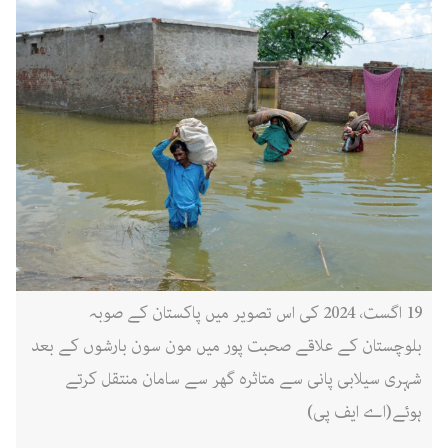
19 اگست، 2024 کی اس تصویر میں پاکستان کے صوبہ
بلوچستان کے علاقے صحبت پور میں مون سون بارشوں کے بعد
شہری سیلابی پانی سے متاثرہ گھر سے سامان منتقل کرتے
ہوئے(اے ایف پی)