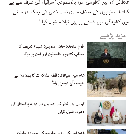
علاقائی اور بین الاقوامی امور بالخصوص ’اسرائیل کی طرف سے بے
گناہ فلسطینیوں کے خلاف جاری نسل کشی کی جنگ اور خطے
میں کشیدگی میں اضافے پر بھی تبادلہ خیال کیا۔‘
مزید پڑھیے
اقوام متحدہ جنرل اسمبلی: شہباز شریف کا
خطاب کشمیر، فلسطین اور امن پر ہوگا
غزہ میں سیزفائر: قطر مذاکرات کا پہلا دن بے
نتیجہ، آج دوسرا راؤنڈ
کویت اور قطر کے امیروں نے دورہ پاکستان کی
دعوت قبول کرلی
غزہ: امریکی وزیر خارجہ کی سعودی، قطری،