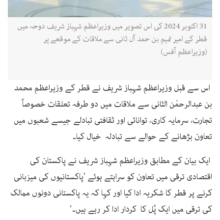
31 اکتوبر 2024 کی اس تصویر میں وزیراعظم شہباز شریف دوحہ میں
قطر کے امیر تمیم بن حمد آل ثانی سے ملاقات کے موقعے پر
(وزیراعظم آفس)
اس سے قبل وزیراعظم شہباز شریف نے قطر کے وزیراعظم محمد
بن عبدالرحمٰن الثانی سے ملاقات میں دو طرفہ تعلقات خصوصاً
تجارت، سرمایہ کاری، توانائی اور ثقافتی تبادلے جیسے شعبوں میں
تعاون بڑھانے کے حوالے سے تبادلہ خیال کیا۔
ایک بیان کے مطابق وزیراعظم شہباز شریف نے پاکستان کی
اقتصادی ترقی میں تعاون کو سراہتے ہوئے ’پاکستانیوں کی میزبانی
کرنے پر قطر کا شکریہ ادا کیا اور کہا کہ یہ پاکستانی دونوں ممالک
کی ترقی میں ایک پُل کا کردار ادا کر رہے ہیں۔‘