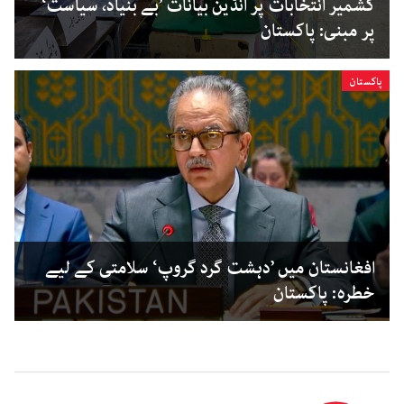
کشمیر انتخابات پر انڈین بیانات ’بے بنیاد، سیاست‘
پر مبنی: پاکستان
پاکستان
افغانستان میں ’دہشت گرد گروپ‘ سلامتی کے لیے
خطرہ: پاکستان