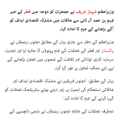
وزیراعظم
شہباز شریف
نے جمعرات کو دوحہ میں
قطر
کے امیر
تمیم بن حمد آل ثانی سے ملاقات میں مشترکہ اقتصادی اہداف کو
آگے بڑھانے کے عزم کا اعادہ کیا۔
وزیراعظم کے دفتر سے جاری بیان کے مطابق دونوں رہنماؤں نے
پاکستان
اور قطر کے تعلقات کے تمام پہلوؤں کا جائزہ لیا اور تجارت،
سرمایہ کاری، توانائی اور ثقافت کے شعبوں میں تعاون بڑھانے کے
لیے نئے ممکنہ تعاون پر غور کیا گیا۔
بیان کے مطابق: ’دونوں فریقین نے مشترکہ اقتصادی اہداف اور
علاقائی استحکام کی اہمیت پر زور دیتے ہوئے سٹریٹجک تعلقات کو
گہرا کرنے کے عزم کا اعادہ کیا۔‘
دوطرفہ تعلقات کے علاوہ دونوں رہنماؤں نے باہمی دلچسپی کے