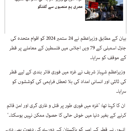
مصری ہم منصبوں سے گفتگو
بیان کے مطابق وزیراعظم نے 24 ستمبر 2024 کو اقوام متحدہ کی
جنرل اسمبلی کے 79 ویں اجلاس میں فلسطین کے معاملے پر قطر
کے موقف کو سراہا۔
وزیراعظم شہباز شریف نے غزہ میں فوری فائر بندی کے لیے قطر
کی ثالثی اور انسانی امداد کی بلا تعطل فراہمی کی کوششوں کو
سراہا۔
ان کا کہنا تھا: ’غزہ میں فوری طور پر قتل و غاری گری اور امن قائم
کرنے کے بغیر دنیا میں خوش حالی کا حصول ممکن نہیں ہوسکتا۔‘
انہوں نے قطر کے امیر کو پاکستان کے دورے کی دعوت بھی دی۔