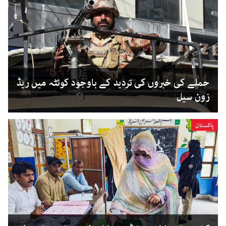
حملے کی خبروں کی تردید کے باوجود کوئٹہ میں ریڈ
زون سیل
پاکستان