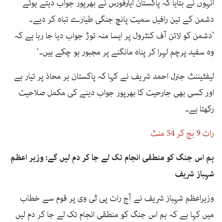
انہوں نے بتایا کہ پاکستان ایئرفورس نے بھرپور جواب دیتے ہوئے
دشمن کے تین رافیل سمیت پانچ جنگی طیارے تباہ کر دیے۔
’دشمن کو لائن آف کنٹرول پر ایسا منہ توڑ جواب دیا جا رہا ہے کہ
وہ سفید پرچم لہرا کر پناہ مانگنے پر مجبور ہو چکے ہیں۔‘
لیفٹیننٹ جنرل احمد شریف نے کہا کہ پاکستان ہر محاذ پر تیار ہے
اور کسی بھی جارحیت کا بھرپور جواب دینے کی مکمل صلاحیت
رکھتا ہے۔
رات 9 بج کر 54 منٹ
ہم اس جنگ کو منطقی انجام تک لے جا کر دم لیں گے: وزیر اعظم
شہباز شریف
وزیراعظم شہباز شریف نے آج رات پی ٹی وی پر قوم سے خطاب
میں کہا ہے کہ ہم اس جنگ کو منطقی انجام تک لے جا کر دم لیں