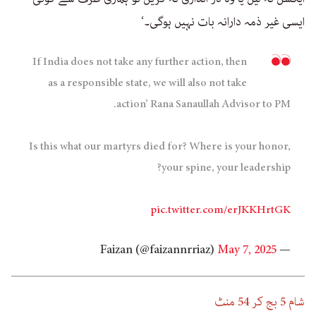
ایسی غیر ذمہ دارانہ بات نہیں ہوگی۔‘
If India does not take any further action, then
as a responsible state, we will also not take
action’ Rana Sanaullah Advisor to PM.
Is this what our martyrs died for? Where is your honor,
your spine, your leadership?
pic.twitter.com/erJKKHrtGK
May 7, 2025
— Faizan (@faizannrriaz)
شام 5 بج کر 54 منٹ