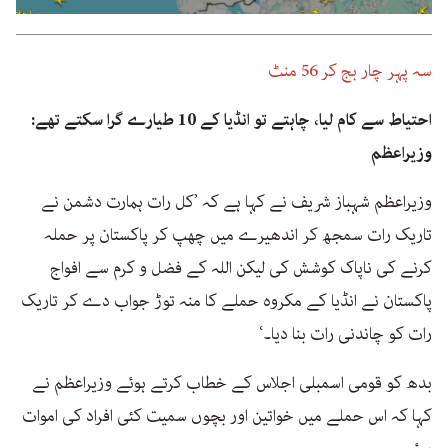
سہ پہر چار بج کر 56 منٹ
احتیاط سے کام لیا، چاہتے تو انڈیا کے 10 طیارے گرا سکتے تھے:
وزیراعظم
وزیراعظم شہباز شریف نے کہا ہے کہ ’کل رات ہمارت دشمن نے
تاریک رات سمجھ کر اندھیرے میں چھپ کر پاکستان پر حملہ
کرنے کی ناپاک کوشش کی لیکن اللہ کے فضل و کرم سے افواج
پاکستان نے انڈیا کے مکروہ حملے کا منہ توڑ جواب دے کر تاریک
رات کو چاندنی رات بنا دیا۔‘
بدھ کو قومی اسمبلی اجلاس کے خطاب کرتے ہوئے وزیراعظم نے
کہا کہ اس حملے میں خواتین اور بچوں سمیت کئی افراد کی اموات