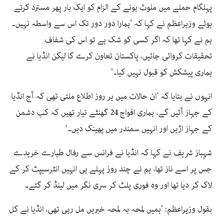
پہلگام حملے میں ملوث ہونے کے الزام کو ایک بار پھر مسترد کرتے
ہوئے وزیراعظم نے کہا کہ ’ہمارا دور دور تک اس سے واسطہ نہیں۔
ہم نے کہا تھا کہ اگر کسی کو شک ہے تو اس کی شفاف
تحقیقات کروائی جائیں، پاکستان تعاون کرے گا لیکن انڈیا نے
ہماری پیشکش کو قبول نہیں کیا۔‘
انہوں نے بتایا کہ ’ان حالات میں ہر روز اطلاع ملتی تھی کہ آج انڈیا
کے جہاز آئیں گے، ہماری افواج 24 گھنٹے تیار تھیں کہ کب دشمن
کے جہاز اڑیں اور انہیں سمندر میں پھینک دیں۔‘
شہباز شریف نے کہا کہ انڈیا نے فرانس سے رفال طیارے خریدے
جس پر اسے ناز تھا، ہم نے چند روز پہلے ہی انہیں انٹرسیپٹ کر کے
لاک کر دیا تھا اور وہ فوری پلٹ کر سری نگر میں لینڈ کر گئے۔
بقول وزیراعظم: ’ہمیں لمحہ بہ لمحہ خبریں مل رہی تھی، انڈیا نے کل