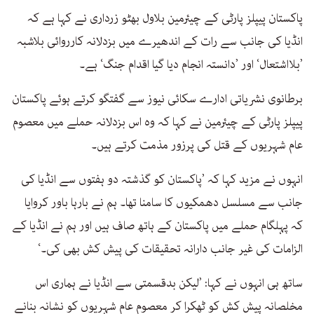
پاکستان پیپلز پارٹی کے چیئرمین بلاول بھٹو زرداری نے کہا ہے کہ
انڈیا کی جانب سے رات کے اندھیرے میں بزدلانہ کارروائی بلاشبہ
’بلااشتعال‘ اور ’دانستہ انجام دیا گیا اقدام جنگ‘ ہے۔
برطانوی نشریاتی ادارے سکائی نیوز سے گفتگو کرتے ہوئے پاکستان
پیپلز پارٹی کے چیئرمین نے کہا کہ وہ اس بزدلانہ حملے میں معصوم
عام شہریوں کے قتل کی پرزور مذمت کرتے ہیں۔
انہوں نے مزید کہا کہ ’پاکستان کو گذشتہ دو ہفتوں سے انڈیا کی
جانب سے مسلسل دھمکیوں کا سامنا تھا۔ ہم نے بارہا باور کروایا
کہ پہلگام حملے میں پاکستان کے ہاتھ صاف ہیں اور ہم نے انڈیا کے
الزامات کی غیر جانب دارانہ تحقیقات کی پیش کش بھی کی۔‘
ساتھ ہی انہوں نے کہا: ’لیکن بدقسمتی سے انڈیا نے ہماری اس
مخلصانہ پیش کش کو ٹھکرا کر معصوم عام شہریوں کو نشانہ بنانے