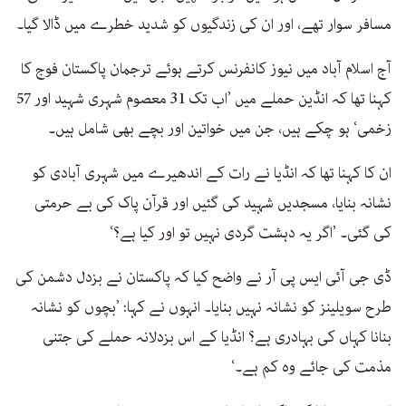
مسافر سوار تھے، اور ان کی زندگیوں کو شدید خطرے میں ڈالا گیا۔
آج اسلام آباد میں نیوز کانفرنس کرتے ہوئے ترجمان پاکستان فوج کا
کہنا تھا کہ انڈین حملے میں ’اب تک 31 معصوم شہری شہید اور 57
زخمی‘ ہو چکے ہیں، جن میں خواتین اور بچے بھی شامل ہیں۔
ان کا کہنا تھا کہ انڈیا نے رات کے اندھیرے میں شہری آبادی کو
نشانہ بنایا، مسجدیں شہید کی گئیں اور قرآن پاک کی بے حرمتی
کی گئی۔ ’اگر یہ دہشت گردی نہیں تو اور کیا ہے؟‘
ڈی جی آئی ایس پی آر نے واضح کیا کہ پاکستان نے بزدل دشمن کی
طرح سویلینز کو نشانہ نہیں بنایا۔ انہوں نے کہا: ’بچوں کو نشانہ
بنانا کہاں کی بہادری ہے؟ انڈیا کے اس بزدلانہ حملے کی جتنی
مذمت کی جائے وہ کم ہے۔‘