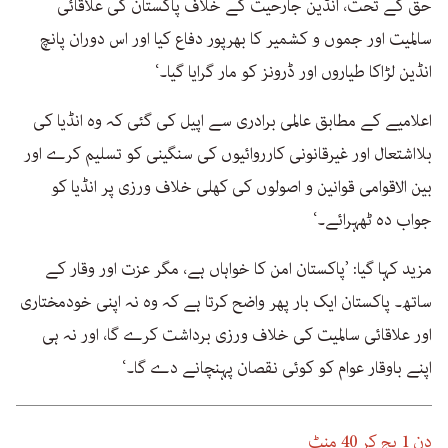
حق کے تحت، انڈین جارحیت کے خلاف پاکستان کی علاقائی
سالمیت اور جموں و کشمیر کا بھرپور دفاع کیا اور اس دوران پانچ
انڈین لڑاکا طیاروں اور ڈرونز کو مار گرایا گیا۔‘
اعلامیے کے مطابق عالمی برادری سے اپیل کی گئی کہ وہ انڈیا کی
بلااشتعال اور غیرقانونی کارروائیوں کی سنگینی کو تسلیم کرے اور
بین الاقوامی قوانین و اصولوں کی کھلی خلاف ورزی پر انڈیا کو
جواب دہ ٹھہرائے۔‘
مزید کہا گیا: ’پاکستان امن کا خواہاں ہے، مگر عزت اور وقار کے
ساتھ۔ پاکستان ایک بار پھر واضح کرتا ہے کہ وہ نہ اپنی خودمختاری
اور علاقائی سالمیت کی خلاف ورزی برداشت کرے گا، اور نہ ہی
اپنے باوقار عوام کو کوئی نقصان پہنچانے دے گا۔‘
دن 1 بج کر 40 منٹ