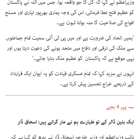
وزیراعظم نے کہا کہ کل کا جو واقعہ ہوا، جس میں اللہ نے پاکستان
کو عظیم فتح عطا فرمائی، اس کی وجہ ہماری بھرپور تیاری اور مسلح
افواج کی صلاحیت کا منہ بولتا ثبوت ہے۔
’ہمیں اتحاد کی ضرورت ہے اور میں پی ٹی آئی سمیت تمام جماعتوں
سے ملک کی ترقی اور دفاع میں متحد ہونے کی دعوت دیتا ہوں اور
یہی موقع ہے کہ پاکستان کو عظیم ملک بنایا جائے۔‘
انہوں نے مزید کہا کہ تمام عسکری قیادت کو یہ ایوان ایک قرارداد
کے ذریعے خراج تحسین پیش کرتا ہے۔
سہ پہر 4 بجے
ایک بلین ڈالر کے تو طیارے ہم نے مار گرائے ہیں: اسحاق ڈار
نائب وزیراعظم اور وزیر خارجہ اسحاق ڈار نے بدھ کو کہا ہے کہ