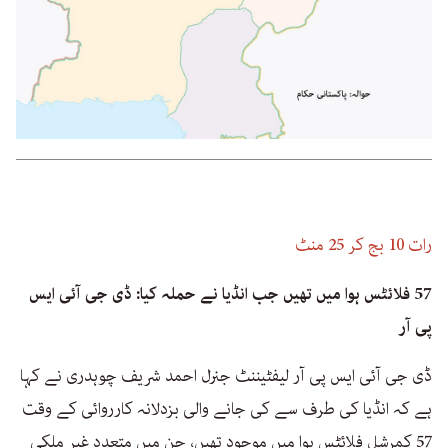
رات 10 بج کر 25 منٹ
57 فلائٹس ہوا میں تھیں جب انڈیا نے حملہ کیا: ڈی جی آئی ایس
پی آر
ڈی جی آئی ایس پی آر لیفٹیننٹ جنرل احمد شریف چوہدری نے کہا
ہے کہ انڈیا کی طرف سے کی جانے والی بزدلانہ کارروائی کے وقت
57 کمرشل فلائٹس ہوا میں موجود تھیں، جن میں متعدد غیر ملکی