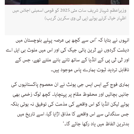
وزیراعظم شہباز شریف سات مئی 2025 کو قومی اسمبلی اجلاس میں
اظہار خیال کرتے ہوئے (پی ٹی وی سکرین گریب)
انہوں نے بتایا کہ ’اس سے کچھ ہی عرصہ پہلے بلوچستان میں
دہشت گردوں نے ٹرین ہائی جیک کی اور اس میں ملوث بی ایل اے
اور ٹی ٹی پی کے انڈیا کے ساتھ تانے بانے ملتے تھے، جس کے
ناقابل تردید ثبوت ہمارے پاس موجود ہیں۔
ہماری فوج کے ایس ایس جی یونٹ نے ان معصوم پاکستانیوں کی
جانیں بچائیں اور محفوظ مقام پر پہنچایا۔ کچھ لوگ زخمی بھی
ہوئے لیکن انڈیا کو اس واقعے کی مذمت کی توفیق نہ ہوئی بلکہ
جس سنگدلی سے اس واقعے کا مذاق اڑایا گیا، اسے تاریخ میں
بدترین الفاظ میں یاد رکھا جائے گا۔‘