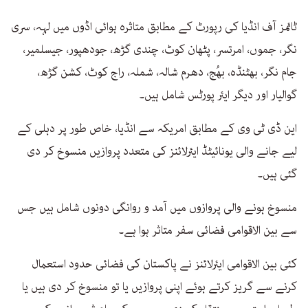
ٹائمز آف انڈیا کی رپورٹ کے مطابق متاثرہ ہوائی اڈوں میں لہہ، سری
نگر، جموں، امرتسر، پٹھان کوٹ، چندی گڑھ، جودھپور، جیسلمیر،
جام نگر، بھٹنڈہ، بھُج، دھرم شالہ، شملہ، راج کوٹ، کشن گڑھ،
گوالیار اور دیگر ایئر پورٹس شامل ہیں۔
این ڈی ٹی وی کے مطابق امریکہ سے انڈیا، خاص طور پر دہلی کے
لیے جانے والی یونائیٹڈ ایئرلائنز کی متعدد پروازیں منسوخ کر دی
گئی ہیں۔
منسوخ ہونے والی پروازوں میں آمد و روانگی دونوں شامل ہیں جس
سے بین الاقوامی فضائی سفر متاثر ہوا ہے۔
کئی بین الاقوامی ایئرلائنز نے پاکستان کی فضائی حدود استعمال
کرنے سے گریز کرتے ہوئے اپنی پروازیں یا تو منسوخ کر دی ہیں یا