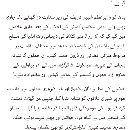
گیا ہے۔‘
بدھ کو وزیراعظم شہباز شریف کی زیر صدارت دو گھنٹے تک جاری
رہنے والے قومی سلامتی کمیٹی کے اجلاس کے بعد جاری اعلامیے
میں کہا گیا کہ ’6 اور 7 مئی 2025 کی درمیانی رات انڈیا کی مسلح
افواج نے پاکستان کی خودمختار حدود میں مختلف مقامات پر
مربوط میزائل، فضائی اور ڈرون حملے کیے۔ ان حملوں کا نشانہ
پنجاب کے شہروں سیالکوٹ، شکرگڑھ، مریدکے اور بہاولپور کے
علاوہ آزاد جموں و کشمیر کے علاقے کوٹلی اور مظفرآباد بنے۔‘
اعلامیے کے مطابق: ’ان بلاجواز اور غیر ضروری حملوں میں دانستہ
طور پر شہری علاقوں کو نشانہ بنایا گیا، جنہیں من گھڑت دہشت
گرد کیمپوں کی موجودگی کا بہانہ بنا کر نشانہ بنایا گیا۔ ان حملوں
کے نتیجے میں بے گناہ مرد، خواتین اور بچے شہید ہوئے، جبکہ
مساجد سمیت شہری انفراسٹرکچر کو بھی نقصان پہنچا۔‘