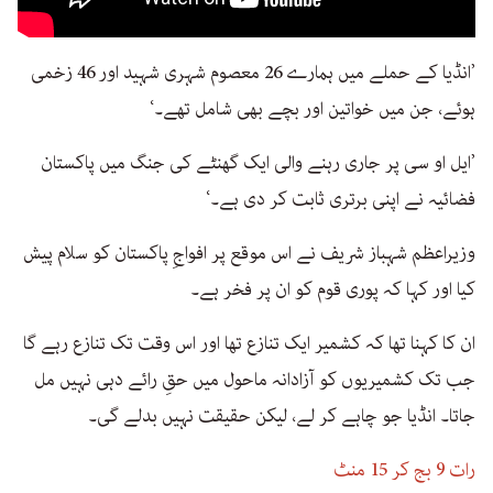
’انڈیا کے حملے میں ہمارے 26 معصوم شہری شہید اور 46 زخمی
ہوئے، جن میں خواتین اور بچے بھی شامل تھے۔‘
’ایل او سی پر جاری رہنے والی ایک گھنٹے کی جنگ میں پاکستان
فضائیہ نے اپنی برتری ثابت کر دی ہے۔‘
وزیراعظم شہباز شریف نے اس موقع پر افواجِ پاکستان کو سلام پیش
کیا اور کہا کہ پوری قوم کو ان پر فخر ہے۔
ان کا کہنا تھا کہ کشمیر ایک تنازع تھا اور اس وقت تک تنازع رہے گا
جب تک کشمیریوں کو آزادانہ ماحول میں حقِ رائے دہی نہیں مل
جاتا۔ انڈیا جو چاہے کر لے، لیکن حقیقت نہیں بدلے گی۔
رات 9 بج کر 15 منٹ