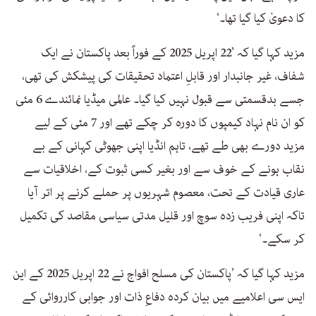
کا دعویٰ کیا گیا تھا۔‘
مزید کہا گیا کہ ’22 اپریل 2025 کے فوراً بعد پاکستان نے ایک
شفاف، غیر جانبدار اور قابلِ اعتماد تحقیقات کی پیشکش کی تھی،
جسے بدقسمتی سے قبول نہیں کیا گیا۔ عالمی میڈیا نمائندے 6 مئی
کو ان نام نہاد کیمپوں کا دورہ کر چکے تھے اور 7 مئی کے لیے
مزید دورے بھی طے تھے، تاہم انڈیا اپنی جھوٹی کہانی کے بے
نقاب ہونے کے خوف سے اور بغیر کسی ثبوت کے، اخلاقیات سے
عاری قیادت کے تحت، معصوم شہریوں پر حملے کرنے پر اتر آیا
تاکہ اپنی فریب زدہ سوچ اور قلیل مدتی سیاسی مقاصد کی تکمیل
کر سکے۔‘
مزید کہا گیا کہ ’پاکستان کی مسلح افواج نے 22 اپریل 2025 کے این
ایس سی اعلامیے میں بیان کردہ دفاعِ ذات اور جوابی کارروائی کے