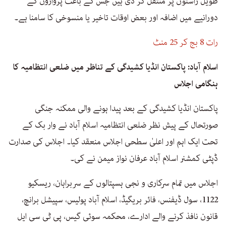
طویل راستوں پر منتقل کر دی ہیں جس کے باعث پروازوں کے
دورانیے میں اضافہ اور بعض اوقات تاخیر یا منسوخی کا سامنا ہے۔
رات 8 بج کر 25 منٹ
اسلام آباد: پاکستان انڈیا کشیدگی کے تناظر میں ضلعی انتظامیہ کا
ہنگامی اجلاس
پاکستان انڈیا کشیدگی کے بعد پیدا ہونے والی ممکنہ جنگی
صورتحال کے پیش نظر ضلعی انتظامیہ اسلام آباد نے وار بک کے
تحت ایک اہم اور اعلیٰ سطحی اجلاس منعقد کیا۔ اجلاس کی صدارت
ڈپٹی کمشنر اسلام آباد عرفان نواز میمن نے کی۔
اجلاس میں تمام سرکاری و نجی ہسپتالوں کے سربراہان، ریسکیو
1122، سول ڈیفنس، فائر بریگیڈ، اسلام آباد پولیس، سپیشل برانچ،
قانون نافذ کرنے والے ادارے، محکمہ سوئی گیس، پی ٹی سی ایل