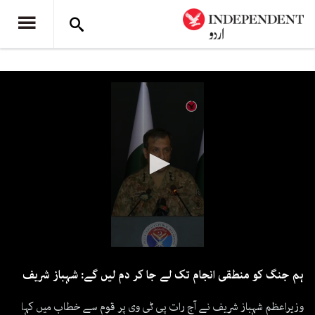
0
seconds
ہم جنگ کو منطقی انجام تک لے جا کر دم لیں گے: شہباز شریف
of
4
minutes,
وزیراعظم شہباز شریف نے آج رات پی ٹی وی پر قوم سے خطاب میں کہا
34