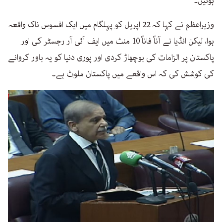
ہوئیں۔
وزیراعظم نے کہا کہ 22 اپریل کو پہلگام میں ایک افسوس ناک واقعہ
ہوا، لیکن انڈیا نے آناً فاناً 10 منٹ میں ایف آئی آر رجسٹر کی اور
پاکستان پر الزامات کی بوچھاڑ کردی اور پوری دنیا کو یہ باور کروانے
کی کوشش کی کہ اس واقعے میں پاکستان ملوث ہے۔