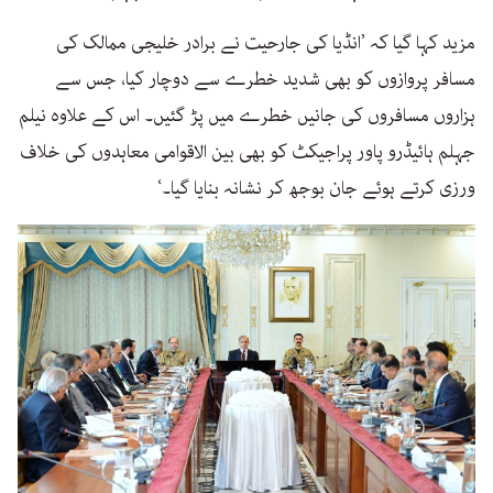
مزید کہا گیا کہ ’انڈیا کی جارحیت نے برادر خلیجی ممالک کی
مسافر پروازوں کو بھی شدید خطرے سے دوچار کیا، جس سے
ہزاروں مسافروں کی جانیں خطرے میں پڑ گئیں۔ اس کے علاوہ نیلم
جہلم ہائیڈرو پاور پراجیکٹ کو بھی بین الاقوامی معاہدوں کی خلاف
ورزی کرتے ہوئے جان بوجھ کر نشانہ بنایا گیا۔‘