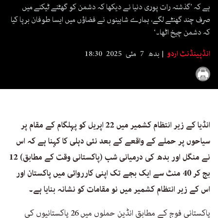
seconds
ہے کہ ’گذشتہ رات پوری دنیا نے دیکھا کہ دشمن کو گھٹنے ٹیکنے میں
صرف چند گھنٹے لگے، ہمارے شاہینوں نے فضاؤں میں ایسا طوفان برپا کیا
کہ دشمن چیخ اٹھا۔‘
انڈپینڈنٹ اردو
بدھ 7 مئی 2025 18:30
انڈیا کے زیر انتظام کشمیر میں 22 اپریل کو پہلگام کے مقام پر
سیاحوں پر حملے کے واقعے کے بعد نئی دہلی کا کہنا ہے کہ اس
نے منگل اور بدھ کی درمیانی شب (پاکستانی وقت کے مطابق) 12
بج کر 40 منٹ سے ایک بجے تک اپنی کارروائی میں پاکستان اور
اس کے زیر انتظام کشمیر میں نو مقامات کو نشانہ بنایا ہے۔
پاکستانی فوج کے مطابق انڈین حملوں میں 26 پاکستانیوں کی