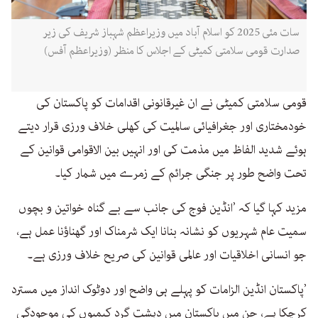
سات مئی 2025 کو اسلام آباد میں وزیراعظم شہباز شریف کی زیر
صدارت قومی سلامتی کمیٹی کے اجلاس کا منظر (وزیراعظم آفس)
قومی سلامتی کمیٹی نے ان غیرقانونی اقدامات کو پاکستان کی
خودمختاری اور جغرافیائی سالمیت کی کھلی خلاف ورزی قرار دیتے
ہوئے شدید الفاظ میں مذمت کی اور انہیں بین الاقوامی قوانین کے
تحت واضح طور پر جنگی جرائم کے زمرے میں شمار کیا۔
مزید کہا گیا کہ ’انڈین فوج کی جانب سے بے گناہ خواتین و بچوں
سمیت عام شہریوں کو نشانہ بنانا ایک شرمناک اور گھناؤنا عمل ہے،
جو انسانی اخلاقیات اور عالمی قوانین کی صریح خلاف ورزی ہے۔
’پاکستان انڈین الزامات کو پہلے ہی واضح اور دوٹوک انداز میں مسترد
کرچکا ہے، جن میں پاکستان میں دہشت گرد کیمپوں کی موجودگی