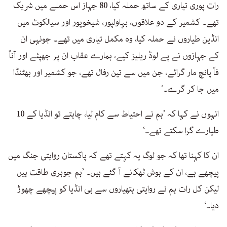
رات پوری تیاری کے ساتھ حملہ کیا، 80 جہاز اس حملے میں شریک
تھے۔ کشمیر کے دو علاقوں، بہاولپور، شیخوپور اور سیالکوٹ میں
انڈین طیاروں نے حملہ کیا، وہ مکمل تیاری میں تھے۔ جونہی ان
کے جہازوں نے پے لوڈ ریلیز کیے، ہمارے عقاب ان پر جھپٹے اور آناً
فاً پانچ مار گرائے، جن میں سے تین رفال تھے، جو کشمیر اور بھٹنڈا
میں جا کر گرے۔‘
انہوں نے کہا کہ ’ہم نے احتیاط سے کام لیا، چاہتے تو انڈیا کے 10
طیارے گرا سکتے تھے۔‘
ان کا کہنا تھا کہ جو لوگ یہ کہتے تھے کہ پاکستان روایتی جنگ میں
پیچھے ہے، ان کے ہوش ٹھکانے آ گئے ہیں۔ ’ہم جوہری طاقت ہیں
لیکن کل رات ہم نے روایتی ہتھیاروں سے ہی انڈیا کو پیچھے چھوڑ
دیا۔‘