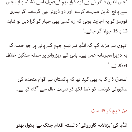
’جس انڈین فائٹر نے پے لوڈ گرایا، ہم نےصرف اسے نشانہ بنایا، جس
سے پانچ انڈین طیارے گرے، اور دو ڈرونز بھی گرے۔ اگر ہماری
فورسز کو یہ اجازت ہوتی کہ وہ کسی بھی جہاز کو گرا دیں تو شاید
12 یا 15 جہاز گر جاتے۔‘
انہوں نے مزید کہا کہ انڈیا نے نیلم جہم کے پانی پر جو حملہ کا،
یہ دوہرا مجرمانہ عمل ہے۔ پانی کے ریزروائر پر حملہ سنگین خلاف
ورزی ہے۔‘
اسحاق ڈار کا یہ بھی کہنا تھا کہ پاکستان نے اقوام متحدہ کی
سکیورٹی کونسل کو خط لکھ کر صورت حال سے آگاہ کیا ہے۔
دن 3 بج کر 45 منٹ
انڈیا کی ’بزدلانہ کارروائی‘ دانستہ اقدام جنگ ہے: بلاول بھٹو