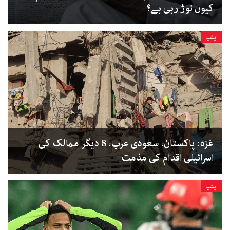
کیوں توڑ رہی ہے؟
ایشیا
غزہ: پاکستان، سعودی عرب، 8 دیگر ممالک کی
اسرائیلی اقدام کی مذمت
ایشیا