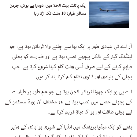
ایک پائلٹ بیت الخلا میں، دوسرا بے ہوش، جرمن
مسافر طیارہ 10 منٹ تک اڑتا رہا
آر اے ٹی بنیادی طور پر ایک ہوا سے چلنے والا ٹربائن ہوتا ہے، جو
لینڈنگ گیئر کے بالکل پیچھے نصب ہوتا ہے اور طیارے کو بجلی
فراہم کرنے کے لیے صرف اُسی وقت کام کرنا شروع کرتا ہے، جب
بجلی کے بنیادی اور ثانوی نظام کام کرنا بند کر دیں۔
اے پی یو ایک چھوٹا ٹربائن انجن ہوتا ہے جو عام طور پر طیارے
کے پچھلے حصے میں نصب ہوتا ہے اور مختلف آن بورڈ سسٹمز کے
لیے برقی طاقت اور ہوا کا دباؤ فراہم کرتا ہے۔
ہفتے کو ایک میڈیا بریفنگ میں انڈیا کے شہری ہوا بازی کے وزیر
کے رام موہن نائیڈو نے کہا کہ تفتیش کار گردش کرنے والے تمام