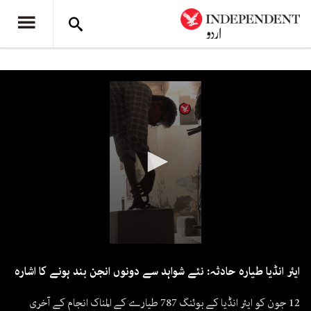
0
seconds
ایئر انڈیا طیارہ حادثہ: نئے شواہد سے دونوں انجن بند ہونے کا اشارہ
of
1
minute,
12 جون کو ایئر انڈیا کے بوئنگ 787 طیارے کے المناک انجام کے آخری
29