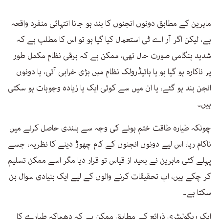
seconds
of
1
ماہرین کے مطابق دونوں انجنوں کا بند ہو جانا انتہائی منفرد واقعہ
minute,
5
ہے، لیکن اگر آر اے ٹی استعمال کیا گیا ہو تو اس کا مطلب ہے کہ
seconds
شدید ہنگامی صورت حال تھی، ممکن ہے کہ برقی نظام مکمل طور
پر ناکارہ ہو گیا ہو یا ہائیڈرولک نظام میں بڑی خرابی آئی، یا دونوں
انجن بند ہو گئے، یا ان میں سے کوئی ایک یا زیادہ وجوہات ہو سکتی
ہیں۔
چونکہ طیارہ طاقت ختم ہونے کی وجہ سے بلندی حاصل کرنے میں
ناکام رہا، اس لیے دونوں انجنوں کے کام چھوڑ دینے کا نظریہ، جسے
پہلے کئی ماہرین نے بعید از قیاس تو قرار دیا مگر اسے ممکن تسلیم
کر چکے ہیں، اب تحقیقات کرنے والوں کے لیے ایک بنیادی سوال بن
سکتا ہے۔
ایک ریگولیٹری ذرائع کے مطابق ممکن ہے کہ دھماکہ طیارے کا