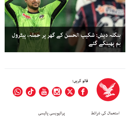
بنگلہ دیش: شکیب الحسن کے گھر پر حملہ، پیٹرول
بم پھینکے گئے
فالو کریں:
استعمال کی شرائط
پرائیویسی پالیسی