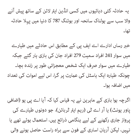
یہ حادثہ کئی دہائیوں میں کسی انڈین ایئر لائن کے ساتھ پیش آنے
والا سب سے ہولناک سانحہ اور بوئنگ 787 کا دنیا میں پہلا حادثہ
تھا۔
خبر رساں ادارے اے ایف پی کے مطابق اس حادثے میں طیارے
میں سوار 241 افراد سمیت 279 افراد جان کی بازی ہار گئے جبکہ
طیارے میں سوار صرف ایک شخص معجزاتی طور پر زندہ بچا۔
چونکہ طیارہ ایک ہاسٹل کی عمارت پر گرا، اس لیے اموات کی تعداد
میں اضافہ ہوا۔
اگرچہ ہوا بازی کے ماہرین نے یہ قیاس کیا کہ آیا اے پی یو (اضافی
پاور یونٹ) یا آر اے ٹی (ریم ایئر ٹربائن)، جو دونوں طیارے کی
پرواز جاری رکھنے کے لیے ہنگامی ذرائع ہیں، استعمال ہوئے تھے یا
نہیں، لیکن آریان اساری کے فون سے براہ راست حاصل ہونے والی