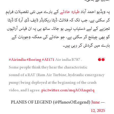
یہ ویڈیو احمد آباد
طیارہ حادثے
کے بارے میں نئی تفصیلات فراہم
کر سکتی ہے، جب تک کہ فلائٹ ڈیٹا ریکارڈر (ایف ڈی آر) کا ڈیٹا
تجزیے کے لیے دستیاب نہیں ہو جاتا۔ ساتھ ہی یہ ان قیاس آرائیوں
کو بھی چیلنج کر سکتی ہے، جو حادثے کی ممکنہ وجوہات کے
بارے میں گردش کر رہی ہیں۔
#Airindia
#Boeing
#AI171
Air india B787 .
Some people think they hear the characteristic
sound of a RAT (Ram Air Turbine, hydraulic emergency
pump) being deployed at the beginning of the crash
video, and I agree.
pic.twitter.com/mqAOAnqu1q
June
— PLANES OF LEGEND (@PlanesOfLegend)
12, 2025