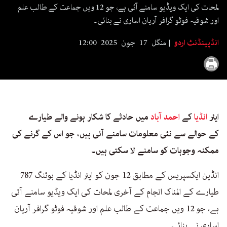
seconds
لمحات کی ایک ویڈیو سامنے آئی ہے، جو 12 ویں جماعت کے طالب علم
اور شوقیہ فوٹو گرافر آریان اساری نے بنائی۔
انڈپینڈنٹ اردو
منگل 17 جون 2025 12:00
ایئر
انڈیا
کے
احمد آباد
میں حادثے کا شکار ہونے والے طیارے
کے حوالے سے نئی معلومات سامنے آئی ہیں، جو اس کے گرنے کی
ممکنہ وجوہات کو سامنے لا سکتی ہیں۔
انڈین ایکسپریس کے مطابق 12 جون کو ایئر انڈیا کے بوئنگ 787
طیارے کے المناک انجام کے آخری لمحات کی ایک ویڈیو سامنے آئی
ہے، جو 12 ویں جماعت کے طالب علم اور شوقیہ فوٹو گرافر آریان
اساری نے بنائی۔