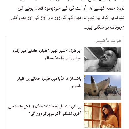
نچلا حصہ کھلنے اور آر اے ٹی کے خودبخود فعال ہونے کی
نشاندہی کرتا ہو، تاہم یہ بھی کہا کہ زور دار آواز کی اور بھی کئی
وجوہات ہو سکتی ہیں۔
مزید پڑھیے
’ہر طرف لاشیں تھیں:‘ طیارہ حادثے میں زندہ
بچنے والے ’واحد‘ مسافر
پاکستان کا انڈیا میں طیارہ حادثے پر اظہار
افسوس
پی آئی اے طیارہ حادثہ: ماڈل زارا کی والدہ سے
آخری گفتگو، ’آکر سرپرائز دوں گی‘