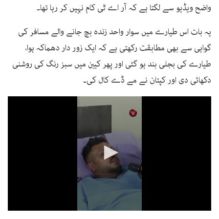
واضح ویڈیو سے لگتا ہے کہ آر اے ٹی کام نہیں کر رہا تھا۔
یہ بات اس طیارے میں سوار واحد زندہ بچ جانے والے مسافر کی
گواہی سے بھی مطابقت رکھتی ہے کہ ایک زور دار دھماکہ ہوا،
طیارے کی بجلی بند ہو گئی اور پھر کیبن میں سبز رنگ کی روشنی
دکھائی دی اور کپتان نے مے ڈے کال کی۔
0