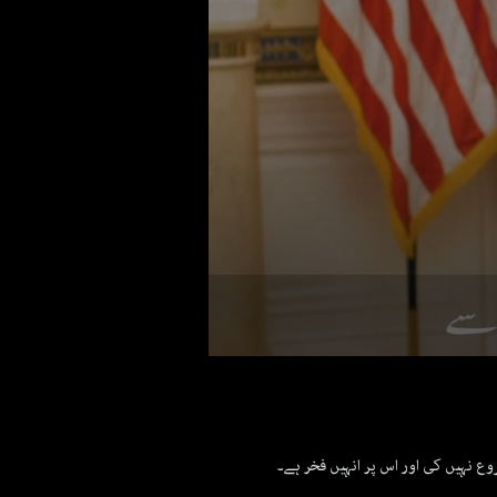
0
seconds
of
59
seconds
Volume
90%
ع نہیں کی اور اس پر انہیں فخر ہے۔