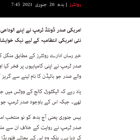
روئٹرز
بدھ 20 جنوری 2021 7:45
امریکی صدر ڈونلڈ ٹرمپ نے اپنے الوداعی
نئی امریکی انتظامیہ کے لیے نیک خواہشات
خبر رساں ادارے روئٹرز کے مطابق منگل کو
صدر ٹرمپ نے اپنی کامیابیوں پر فخر کیا او
والے صدر جو بائیڈن کا نام لینے سے گریز 
تھے۔ جبکہ اس کے باوجود صدر ٹرمپ جو ب
بیس جنوری یعنی آج بدھ کو نو منتخب امر
صدر ٹرمپ نے روایت کے خلاف ان سے ملنے
کر دیا ہے۔ بلکہ وہ اس کے بجائے فلوریڈا ج