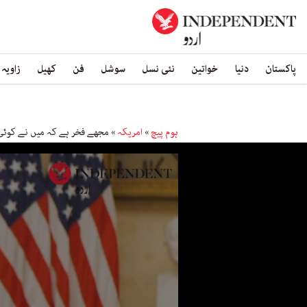
پاکستان
دنیا
خواتین
نئی نسل
سوشل
فن
کھیل
زاویہ
ہوم پیچ
»
امریکہ
»
مجھے فخر ہے کہ میں نے کوئی