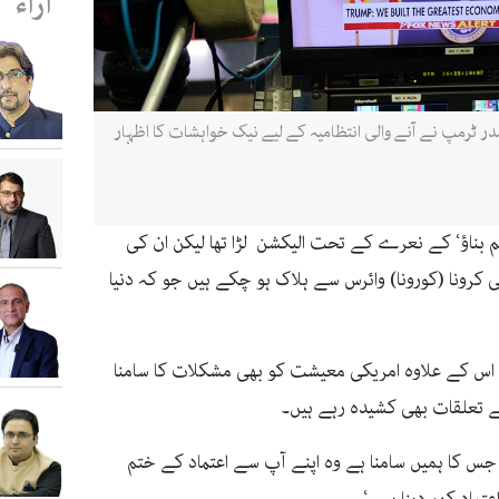
آراء
ر ٹرمپ نے آنے والی انتظامیہ کے لیے نیک خواہشات کا اظہار
م بناؤ‘ کے نعرے کے تحت الیکشن لڑا تھا لیکن ان کی
 کرونا (کورونا) وائرس سے ہلاک ہو چکے ہیں جو کہ دنیا
اس کے علاوہ امریکی معیشت کو بھی مشکلات کا سامنا
 تعلقات بھی کشیدہ رہے ہیں۔
جس کا ہمیں سامنا ہے وہ اپنے آپ سے اعتماد کے ختم