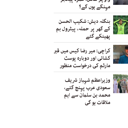
مہنگے ہوں گے؟
بنگلہ دیش: شکیب الحسن
کے گھر پر حملہ، پیٹرول بم
پھینکے گئے
کراچی: میر رضا کیس میں قبر
کشائی اور دوبارہ پوسٹ
مارٹم کی درخواست منظور
وزیراعظم شہباز شریف
سعودی عرب پہنچ گئے،
محمد بن سلمان سے اہم
ملاقات ہو گی