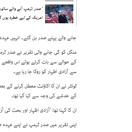
’ صدر ٹرمپ آنے والے سالو
امریکہ کے لیے خطرہ ہوں گ
جانے والے پہلے صدر بن گئے۔ انہیں عہدہ 
منگل کو کی جانے والی تقریر نے صدر ٹر
کے حوالے سے بات کرتے ہوئے اس واقعے کا
سے آزادی اظہار کو روکا جا رہا ہے۔
ٹوئٹر نے ان کا اکاؤنٹ معطل کرنے کے بعد
کے خدشے کی وجہ سے کیا گیا تھا۔
ان کا کہنا تھا: ’آزادی اظہار اور بحث کی آ
اپنی تقریر میں صدر ٹرمپ نے اپنے عہدہ صد