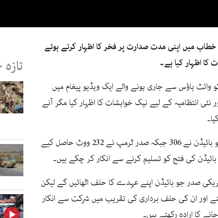
 خطاب میں اپنی مدت صدارت پر فخر کا اظہار کرتے ہوئے
 کا اظہار کیا ہے۔
تازہ 
 وائٹ ہاؤس سے جاری ہونے والے ایک ویڈیو پیغام میں
ر نئی انتظامیہ کے لیے نیک خواہشات کا اظہار کیا مگر آنے
کیا۔
یاد رہے کہ الیکٹورل کالج کے ووٹس میں جو بائیڈن نے 306 جبکہ صدر ٹرمپ نے 232 ووٹ حاصل کیے
ائیڈن کی فتح کو تسلیم کرنے سے انکار کر چکے ہیں۔
یکی صدر جو بائیڈن اپنے عہدے کا حلف اٹھائیں گے لیکن
 اور ان کی حلف برداری کی تقریب میں شرکت سے انکار
انے کا ارادہ رکھتے ہیں۔