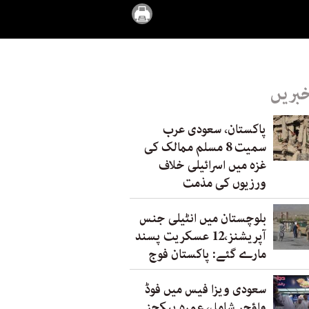
خبریں
پاکستان، سعودی عرب
سمیت 8 مسلم ممالک کی
غزہ میں اسرائیلی خلاف
ورزیوں کی مذمت
بلوچستان میں انٹیلی جنس
آپریشنز،12 عسکریت پسند
مارے گئے: پاکستان فوج
سعودی ویزا فیس میں فوڈ
واؤچر شامل، عمرہ پیکجز