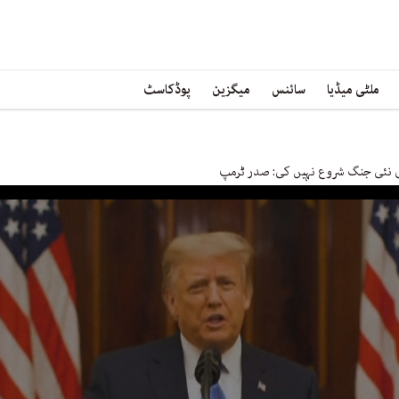
ملٹی میڈیا
سائنس
میگزین
پوڈکاسٹ
 نئی جنگ شروع نہیں کی: صدر ٹرمپ