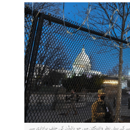
 کے پیش نظر واشنگٹن میں جو بائیڈن کی حلف براداری سے