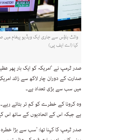
وائٹ ہاؤس سے جاری ایک ویڈیو پیغام میں صد
کیا (اے ایف پی)
صدر ٹرمپ نے ’امریکہ کو ایک بار پھر عظی
صدارت کے دوران چار لاکھ سے زائد امریکی
میں سب سے بڑی تعداد ہے۔
وہ کرونا کے خطرے کو کم تر بتاتے رہے۔ 
ہے جبکہ اس کے اتحادیوں کے ساتھ اس کے
صدر ٹرمپ کا کہنا تھا: ’سب سے بڑا خطرہ 