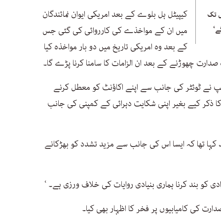
کیپیٹل ہل بلوے کے بعد امریکی ایوان نمائندگان
ں تک
ے‘
میں ان کے مواخذے کی کارروائی کی گئی جس
کے بعد وہ امریکی تاریخ میں دو بار مواخذہ کیا
صدارت چھوڑنے کے بعد ان الزامات کا سامنا کرنا پڑے گا۔
مپ نے ٹوئٹر کی جانب سے اپنے اکاؤنٹ کو معطل کرنے
 ذکر کیے بغیر اپنی شکایت دہرائی کے کمپنی کی جانب
 کہا تھا کہ ایسا اس کی جانب سے مزید تشدد کو بھڑکانے
زادی کو بند کرنا ہماری بنیادی روایات کی خلاف ورزی ہے۔ ‘
ارت کی کامیابیوں پر فخر کا اظہار بھی کیا۔