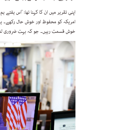
اپنی تقریر میں ان کا کہنا تھا: ’اس ہفتے ہ
امریکہ کو محفوظ اور خوش حال رکھے۔ ہم ا
خوش قسمت رہیں۔ جو کہ بہت ضروری لف