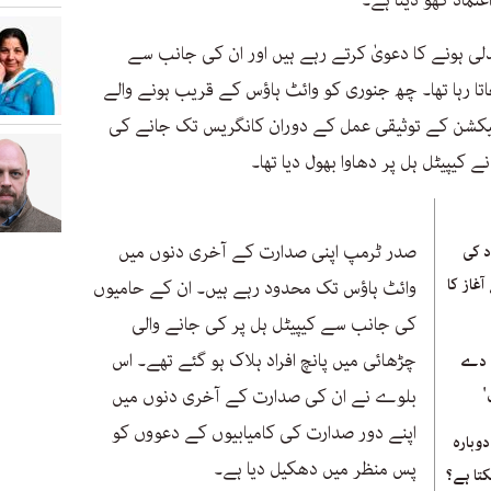
تماد کھو دینا ہے۔‘
ی ہونے کا دعویٰ کرتے رہے ہیں اور ان کی جانب سے
جاتا رہا تھا۔ چھ جنوری کو وائٹ ہاؤس کے قریب ہونے والے
الیکشن کے توثیقی عمل کے دوران کانگریس تک جانے کی
کیپیٹل ہل پر دھاوا بھول دیا تھا۔
صدر ٹرمپ اپنی صدارت کے آخری دنوں میں
د کی
آغاز کا
وائٹ ہاؤس تک محدود رہے ہیں۔ ان کے حامیوں
کی جانب سے کیپیٹل ہل پر کی جانے والی
چڑھائی میں پانچ افراد ہلاک ہو گئے تھے۔ اس
ی دے
'
بلوے نے ان کی صدارت کے آخری دنوں میں
اپنے دور صدارت کی کامیابیوں کے دعووں کو
دوبارہ
پس منظر میں دھکیل دیا ہے۔
تا ہے؟