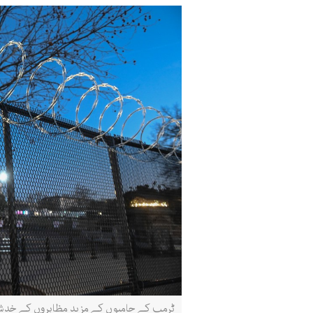
ٹرمپ کے حامیوں کے مزید مظاہروں کے خدشے