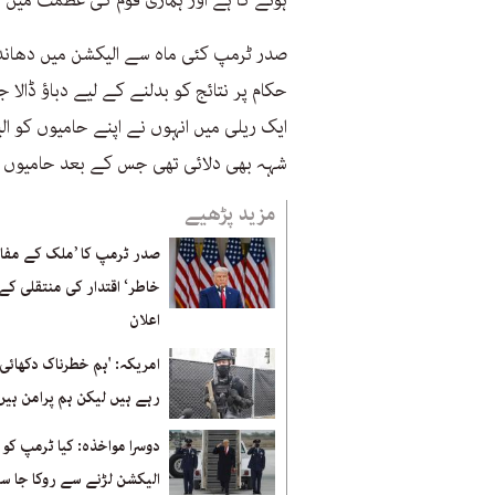
ہونے کا ہے اور ہماری قوم کی عظمت میں اع
صدر ٹرمپ کئی ماہ سے الیکشن میں دھاندل
حکام پر نتائج کو بدلنے کے لیے دباؤ ڈالا 
ایک ریلی میں انہوں نے اپنے حامیوں کو 
شہہ بھی دلائی تھی جس کے بعد حامیوں نے 
مزید پڑھیے
صدر ٹرمپ کا ’ملک کے مفا
خاطر‘ اقتدار کی منتقلی کے 
اعلان
امریکہ: 'ہم خطرناک دکھائ
رہے ہیں لیکن ہم پرامن ہیں
دوسرا مواخذہ: کیا ٹرمپ کو 
الیکشن لڑنے سے روکا جا سک