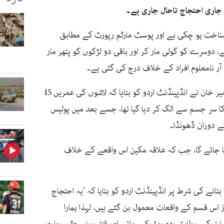
جاری احتجاج تاحال جاری ہے۔
ناخت ہو چکی ہے اور پوسٹ مارٹم رپورٹ کے مطابق
 دوسرے کو گولی مار کر اور باقی دو لڑکوں کو پتھر مار
 آر نامعلوم افراد کے خلاف درج کی گئی ہے۔
تھانہ جانی خیل کے ایڈیشنل ایس ایچ او عمیر خان نے انڈپینڈنٹ اردو کو بتایا کہ لاشوں کی عمریں 15
یک کا سر جسم سے الگ کر دیا گیا تھا، جسے بعد میں پولیس
 دوران ڈھونڈا۔
یا جائے گا، جب کہ علاقہ مکین اس واقعے کے خلاف
نے کی شرط پر انڈپینڈنٹ اردو کو بتایا کہ ’یہ احتجاج
ز اس قسم کے واقعات معمول بن گئے ہیں، لہذا ہمارا