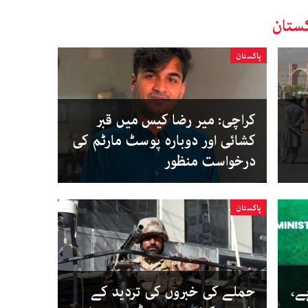
ستان
پاکستان
کراچی: میر رضا کیس میں قبر
کشائی اور دوبارہ پوسٹ مارٹم کی
درخواست منظور
پاکستان
ہے،
حملے کی خبروں کی تردید کے