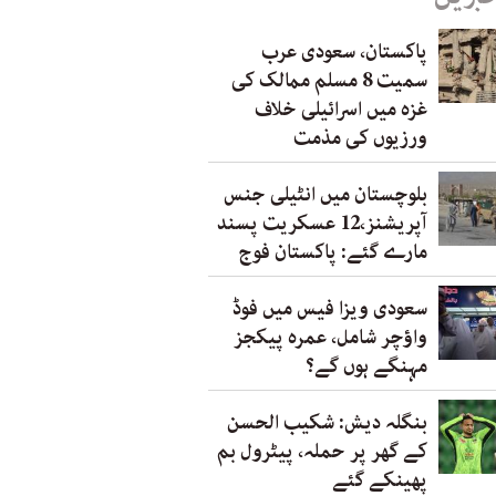
پاکستان، سعودی عرب
سمیت 8 مسلم ممالک کی
غزہ میں اسرائیلی خلاف
ورزیوں کی مذمت
بلوچستان میں انٹیلی جنس
آپریشنز،12 عسکریت پسند
مارے گئے: پاکستان فوج
سعودی ویزا فیس میں فوڈ
واؤچر شامل، عمرہ پیکجز
مہنگے ہوں گے؟
بنگلہ دیش: شکیب الحسن
کے گھر پر حملہ، پیٹرول بم
پھینکے گئے