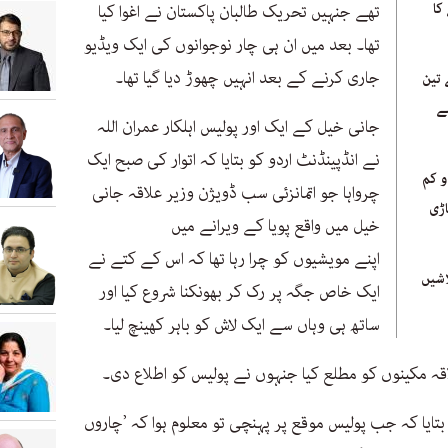
کا
تھے جنہیں تحریک طالبان پاکستان نے اغوا کیا
تھا۔ بعد میں ان ہی چار نوجوانوں کی ایک ویڈیو
جاری کرنے کے بعد انہیں چھوڑ دیا گیا تھا۔
 تین
ے
جانی خیل کے ایک اور پولیس اہلکار عمران اللہ
نے انڈپینڈنٹ اردو کو بتایا کہ اتوار کی صبح ایک
و کم
چرواہا جو اتمانزئی سب ڈویژن وزیر علاقہ جانی
اڑی
خیل میں واقع پویا کے ویرانے میں
اپنے مویشیوں کو چرا رہا تھا کہ اس کے کتے نے
میں کنٹینر سے 39 لاشیں
ایک خاص جگہ پر رک کر بھونکنا شروع کیا اور
ساتھ ہی وہاں سے ایک لاش کو باہر کھینچ لیا۔
لاقہ مکینوں کو مطلع کیا جنہوں نے پولیس کو اطلاع دی۔
 بتایا کہ جب پولیس موقع پر پہنچی تو معلوم ہوا کہ ’چاروں