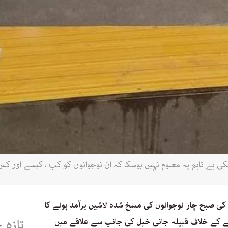
ہے تاہم یہ معلوم نہیں ہوسکا کہ ان نوجوانوں کو کب ، کیسے اور کس ن
ونخوا کے شہر بنوں میں 21 مارچ کی صبح چار نوجوانوں کی مسخ شدہ لاشیں برآمد ہونے کا
 کے خلاف قبیلہ جانی خیل کی جانب سے علاقے میں
تازہ 