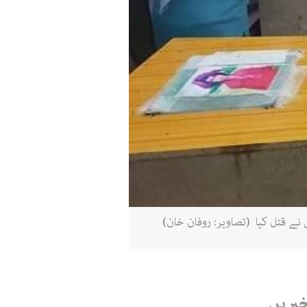
ے قتل کیا (تصاویر: روفان خان)
خبریں