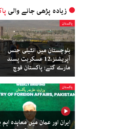
زیادہ پڑھی جانے والی
پاک
پاکستان
بلوچستان میں انٹیلی جنس
آپریشنز،12 عسکریت پسند
مارے گئے: پاکستان فوج
پاکستان
ایران اور عمان میں معاہدہ اہم 