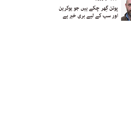
پوتن گِھر چکے ہیں جو یوکرین
اور سب کے لیے بری خبر ہے