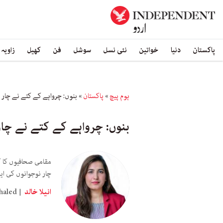
پاکستان
دنیا
خواتین
نئی نسل
سوشل
فن
کھیل
زاویہ
ہوم پیچ
»
پاکستان
»
بنوں: چرواہے کے کتے نے چار ل
بنوں: چرواہے کے کتے نے چار 
مقامی صحافیوں کا ک
چار نوجوانوں کی ایک
انیلا خالد
haled