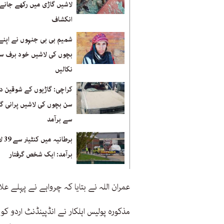
لاشیں گاڑی میں رکھے جانے 
انکشاف
شمیم بی بی جنہوں نے اپنے
بچوں کی لاشیں خود برف س
نکالیں
کراچی: گاڑیوں کے شوقین د
سن بچوں کی لاشیں پرانی گ
سے برآمد
برطانیہ 
برآمد: ایک شخص گرفتار
عمران اللہ نے بتایا کہ چرواہے نے پہلے ع
مذکورہ پولیس اہلکار نے انڈپینڈنٹ اردو کو