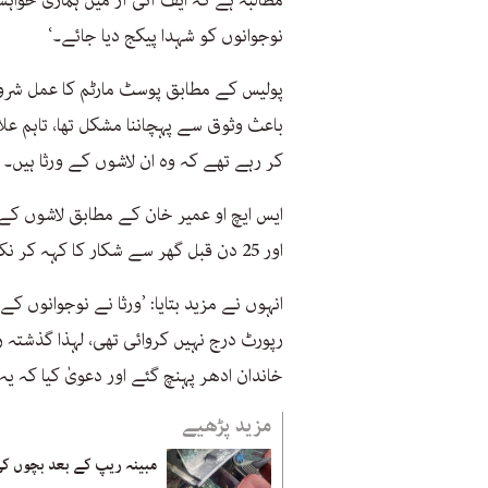
مطالبہ ہے کہ ایف آئی آر میں ہماری خواہ
نوجوانوں کو شہدا پیکج دیا جائے۔‘
پولیس کے مطابق پوسٹ مارٹم کا عمل شر
باعث وثوق سے پہچاننا مشکل تھا، تاہم عل
کر رہے تھے کہ وہ ان لاشوں کے ورثا ہیں۔
ایس ایچ او عمیر خان کے مطابق لاشوں کے 
اور 25 دن قبل گھر سے شکار کا کہہ کر نکلے تھے۔
انہوں نے مزید بتایا: ’ورثا نے نوجوانوں 
رپورٹ درج نہیں کروائی تھی، لہذا گذشتہ ر
خاندان ادھر پہنچ گئے اور دعویٰ کیا کہ ی
مزید پڑھیے
مبینہ ریپ کے بعد بچوں ک