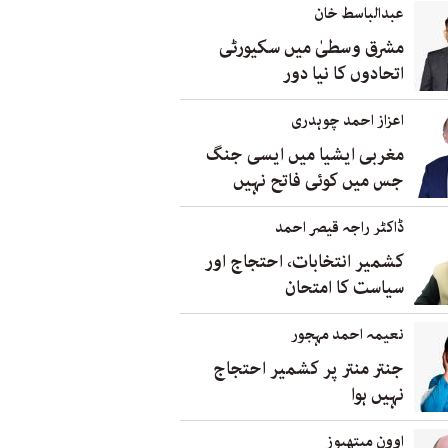
عبدالباسط خان
مشرق وسطیٰ میں سکیورٹی
اتحادوں کا نیا دور
اعزاز احمد چوہدری
مغربی ایشیا میں ایسی جنگ
جس میں کوئی فاتح نہیں
ڈاکٹر راجہ قیصر احمد
کشمیر انتخابات، احتجاج اور
سیاست کا امتحان
نعیمہ احمد مہجور
جنتر منتر پر کشمیر احتجاج
نہیں ہوا
اوون میتھیوز