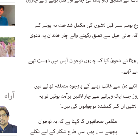
شات کے مطابق ردو بدل کی جائے اور قتل ہونے والے چاروں
وع ہونے سے قبل لاشوں کی مکمل شناخت نہ ہونے کے
اقہ جانی خیل سے تعلق رکھنے والے چار خاندان یہ دعویٰ
ورثا نے دعویٰ کیا کہ چاروں نوجوان آپس میں دوست تھے
کے اتنے دن سے غائب رہنے کے باوجود متعلقہ تھانے میں
آراء
وز جب ایک ویرانے سے چار لاشیں برآمد ہوئیں تو یہ
ہ لاشیں ان کے گمشدہ نوجوانوں کی ہیں۔‘
مقامی صحافیوں کا کہنا ہے کہ یہ نوجوان
پچھلے سال بھی اسی طرح شکار کے لیے نکلے
ی