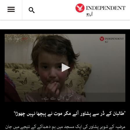
0
seconds
’طالبان کے ڈر سے پشاور آئے مگر موت نے پیچھا نہیں چھوڑا‘
of
3
minutes,
مرضیہ کے شوہر پشاور کی ایک مسجد میں بم دھماکے کے نتیجے میں جان
6