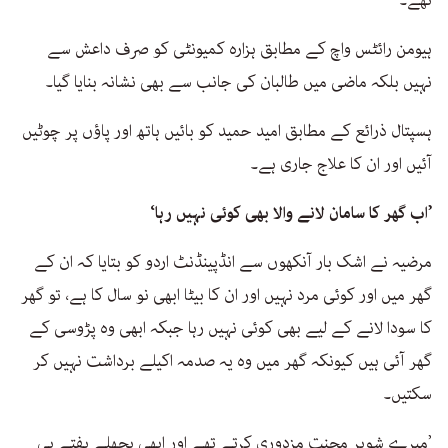
ہیومن رائٹس واچ کے مطابق ہزارہ کمیونٹی کو صرف داعش سے
نہیں بلکہ ماضی میں طالبان کی جانب سے بھی نشانہ بنایا گیا۔
ہسپتال ذرائع کے مطابق امید حمید کو بائیں ہاتھ اور پاؤں پر چوٹیں
آئیں اور ان کا علاج جاری ہے۔
’اب گھر کا سامان لانے والا بھی کوئی نہیں رہا‘
مرضیہ نے اشک بار آنکھوں سے انڈپینڈنٹ اردو کو بتایا کہ ان کے
گھر میں اور کوئی مرد نہیں اور ان کا بیٹا ابھی نو سال کا ہے، تو گھر
کا سودا لانے کے لیے بھی کوئی نہیں رہا جبکہ ابھی وہ پڑوسی کے
گھر آئی ہیں کیونکہ گھر میں وہ یہ صدمہ اکیلے برداشت نہیں کر
سکتیں۔
’میرے شوہر محنت مزدوری کرتے تھے اور ابھی پچھلے ہفتے ہی