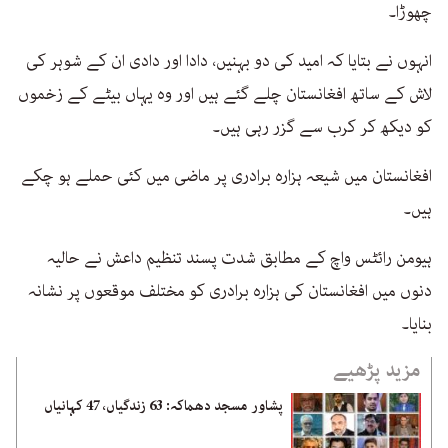
چھوڑا۔
انہوں نے بتایا کہ امید کی دو بہنیں، دادا اور دادی ان کے شوہر کی
لاش کے ساتھ افغانستان چلے گئے ہیں اور وہ یہاں بیٹے کے زخموں
کو دیکھ کر کرب سے گزر رہی ہیں۔
افغانستان میں شیعہ ہزارہ برادری پر ماضی میں کئی حملے ہو چکے
ہیں۔
ہیومن رائٹس واچ کے مطابق شدت پسند تنظیم داعش نے حالیہ
دنوں میں افغانستان کی ہزارہ برادری کو مختلف موقعوں پر نشانہ
بنایا۔
مزید پڑھیے
پشاور مسجد دھماکہ: 63 زندگیاں، 47 کہانیاں