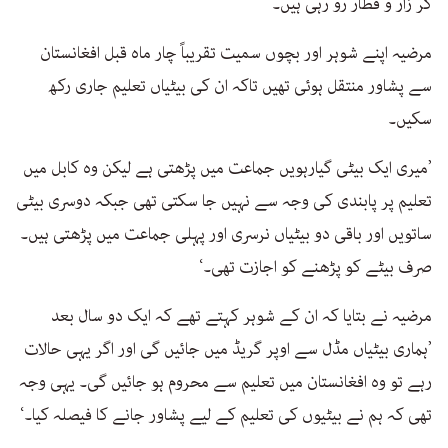
کر زار و قطار رو رہی ہیں۔
مرضیہ اپنے شوہر اور بچوں سمیت تقریباً چار ماہ قبل افغانستان
سے پشاور منتقل ہوئی تھیں تاکہ ان کی بیٹیاں تعلیم جاری رکھ
سکیں۔
’میری ایک بیٹی گیارہویں جماعت میں پڑھتی ہے لیکن وہ کابل میں
تعلیم پر پابندی کی وجہ سے نہیں جا سکتی تھی جبکہ دوسری بیٹی
ساتویں اور باقی دو بیٹیاں نرسری اور پہلی جماعت میں پڑھتی ہیں۔
صرف بیٹے کو پڑھنے کو اجازت تھی۔‘
مرضیہ نے بتایا کہ ان کے شوہر کہتے تھے کہ ایک دو سال بعد
’ہماری بیٹیاں مڈل سے اوپر گریڈ میں جائیں گی اور اگر یہی حالات
رہے تو وہ افغانستان میں تعلیم سے محروم ہو جائیں گی۔ یہی وجہ
تھی کہ ہم نے بیٹیوں کی تعلیم کے لیے پشاور جانے کا فیصلہ کیا۔‘