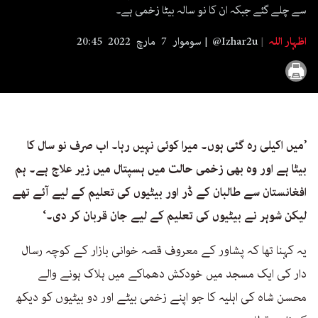
seconds
سے چلے گئے جبکہ ان کا نو سالہ بیٹا زخمی ہے۔
اظہار اللہ
@Izhar2u
سوموار 7 مارچ 2022 20:45
’میں اکیلی رہ گئی ہوں۔ میرا کوئی نہیں رہا۔ اب صرف نو سال کا
بیٹا ہے اور وہ بھی زخمی حالت میں ہسپتال میں زیر علاج ہے۔ ہم
افغانستان سے طالبان کے ڈر اور بیٹیوں کی تعلیم کے لیے آئے تھے
لیکن شوہر نے بیٹیوں کی تعلیم کے لیے جان قربان کر دی۔‘
یہ کہنا تھا کہ پشاور کے معروف قصہ خوانی بازار کے کوچہ رسال
دار کی ایک مسجد میں خودکش دھماکے میں ہلاک ہونے والے
محسن شاہ کی اہلیہ کا جو اپنے زخمی بیٹے اور دو بیٹیوں کو دیکھ