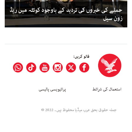
حملے کی خبروں کی تردید کے باوجود کوئٹہ میں ریڈ
زون سیل
فالو کریں:
استعمال کی شرائط
پرائیویسی پالیسی
جملہ حقوق بحق عرب میڈیا محفوظ ہیں۔ 2022 ©