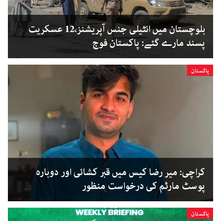
بلوچستان میں انٹیلی جنس آپریشنز،12 عسکریت
پسند مارے گئے: پاکستان فوج
پاکستان
کراچی: میر رضا کیس میں قبر کشائی اور دوبارہ
پوسٹ مارٹم کی درخواست منظور
پاکستان