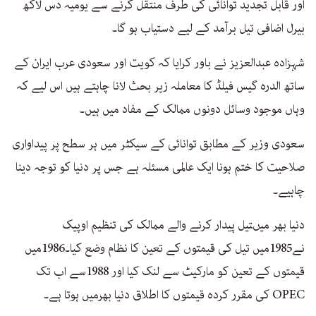
اور قابل تجدید توانائی کی طرف منتقل کرنے سے یومیہ دس لاکھ
بیرل اضافی تیل برآمد کے لیے دستیاب ہو گا۔
شہزادہ عبدالعزیز نے باور کرایا کہ کویت اور سعودی عرب ایران کے
ساتھ الدرہ گیس فیلڈ کا معاملہ زیر بحث لانا چاہتے ہیں اس لیے کہ
وہاں موجود وسائل دونوں ممالک کے مفاد میں ہیں۔
سعودی وزیر کے مطابق توانائی کے سیکٹر میں ہر سطح پر پیداواری
صلاحیت کا ختم ہونا ایک عالمی مسئلہ ہے جس پر دنیا کو توجہ دینا
چاہیے۔
دنیا بھر میںتیل پیدار کرنے والے ممالک کی تنظیم اوپیک
نے1985میں تیل کی قیمتوں کے تعین کا نظام وضع کیا۔1986میں
قیمتوں کے تعین کو مارکیٹ سے لنک کیا اور 1988سے اب تک
OPEC کی مقرر کردہ قیمتوں کا اطلاق دنیا بھرمیں ہوتا ہے۔