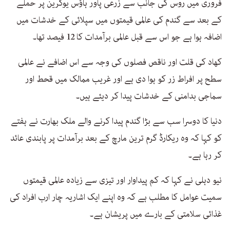
فروری میں روس کی جانب سے زرعی پاور ہاؤس یوکرین پر حملے
کے بعد سے گندم کی عالمی قیمتوں میں سپلائی کے خدشات میں
اضافہ ہوا ہے جو اس سے قبل عالمی برآمدات کا 12 فیصد تھا۔
کھاد کی قلت اور ناقص فصلوں کی وجہ سے اس اضافے نے عالمی
سطح پر افراط زر کو ہوا دی ہے اور غریب ممالک میں قحط اور
سماجی بدامنی کے خدشات پیدا کر دیئے ہیں۔
دنیا کا دوسرا سب سے بڑا گندم پیدا کرنے والے ملک بھارت نے ہفتے
کو کہا کہ وہ ریکارڈ گرم ترین مارچ کے بعد برآمدات پر پابندی عائد
کر رہا ہے۔
نیو دہلی نے کہا کہ کم پیداوار اور تیزی سے زیادہ عالمی قیمتوں
سمیت عوامل کا مطلب ہے کہ وہ اپنے ایک اشاریہ چار ارب افراد کی
غذائی سلامتی کے بارے میں پریشان ہے۔