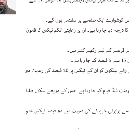
الر تک سالانہ برآمدات تک سیلز ٹیکس رجسٹریشن اور گوشواروں سے
یکس گوشوارے ایک صفحے پر مشتمل ہوں گے۔
ٓئی ٹی شعبے کو Small entaprises کا درجہ دیا جا رہا ہے۔ ان پر رعایتی انکم ٹیکس کا قانون
ے۔
آئی ٹی کے شعبے کے لیے قرضہ دینے والے بینکوں کو ان کے ٹیکس پر 20 فیصد کی رعایت دی
ومنٹ فنڈ قیام کیا جا رہا ہے، جس کے ذریعے سکول طلبا
ر سے پراپرٹی خریدنے کی صورت میں دو فیصد ٹیکس ختم