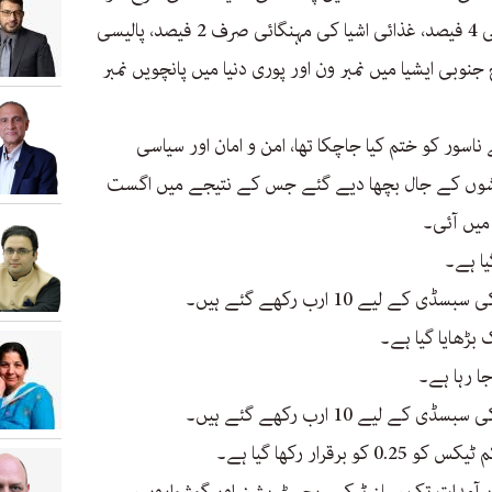
6.1 فیصد تک پہنچ چکی تھی، مہنگائی 4 فیصد، غذائی اشیا کی مہنگائی صرف 2 فیصد، پالیسی
سچینج جنوبی ایشیا میں نمبر ون اور پوری دنیا میں پانچویں نمبر
سور کو ختم کیا جاچکا تھا، امن و امان اور سیاسی
اً سازشوں کے جال بچھا دیے گئے جس کے نتیجے میں اگست
یے 10 ارب رکھے گئے ہیں۔
جا رہا ہے۔
یے 10 ارب رکھے گئے ہیں۔