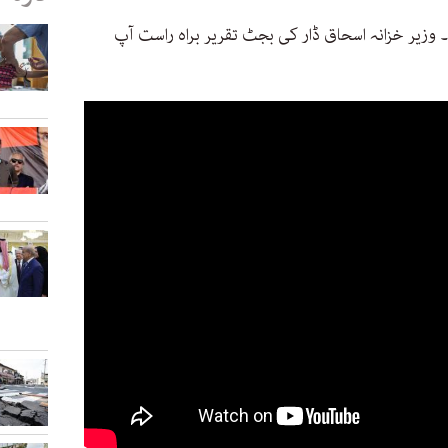
وزیر خزانہ اسحاق ڈار کی بجٹ تقریر براہ راست آپ