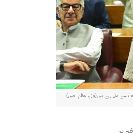
ریف سے مل رہے ہیں(وزیراعظم آفس)
خبریں