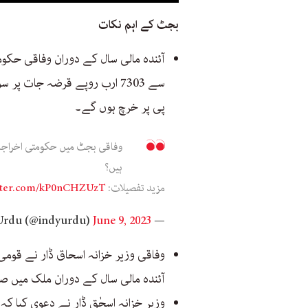
بجٹ کے اہم نکات
پی پر خرچ ہوں گے۔
وفاقی بجٹ میں حکومتی اخراجات 
ہیں؟
مزید تفصیلات:
itter.com/kP0nCHZUzT
June 9, 2023
— Independent Urdu (@indyurdu)
وفاقی وزیر خزانہ اسحاق ڈار نے قو
آئندہ مالی سال کے دوران ملک میں صنع