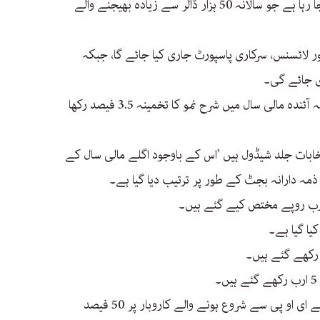
ترسیلات زر کے لیے ڈائمنڈ کارڈر بنایا جا رہا ہے جو سالانہ 50 ہزار ڈالر سے زیادہ بھیجنے والے
ور لائسنس، سرکاری پاسپورٹ جاری کیا جائے گا، جبکہ
ی جائے گی۔
وفاقی وزیر خزانہ اسحاق ڈار نے کہا کہ آئندہ مالی سال میں شرح نمو کا تخمینہ 3.5 فیصد رکھا
نتخابات جلد شیڈول ہیں ’اس کے باوجود اگلے مالی سال کے
ہ دارانہ بجٹ کے طور پر ترتیب دیا گیا ہے۔
یا گیا ہے۔
یوتھ انٹرا پینیور کے لیے 3 سالوں کے لیے ای او پی سے شروع ہونے والے کاروبار پر 50 فیصد