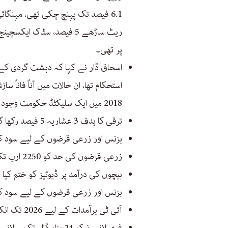
ریٹ ساڑھے 5 فیصد، سٹاک ایک
پر تھی۔
اسحاق ڈار نے کہا کہ دہشت گردی کے نا
استحکام تھا، ان حالات میں آناً فان
2018 میں ایک سلیکٹڈ حکومت وجود میں آئی۔
ترقی کا ہدف 3 عشاریہ 5 فیصد رکھا گیا ہے۔
بزنس اور زرعی قرضوں کے لیے سود کی سبسڈی کے ل
زرعی قرضوں کی حد کو 2250 ارب تک بڑھایا گیا ہے۔
بیچوں کی درآمد پر ڈیوٹیز کو ختم کیا 
بزنس اور زرعی قرضوں کے لیے سود کی سبسڈی کے ل
آئی ٹی برآمدات کے لیے 2026 تک انکم ٹیکس کو 0.25 کو برقرار رکھا گیا ہے۔