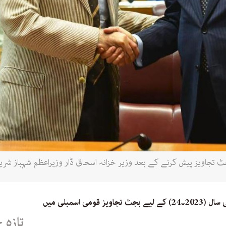
جٹ تجاویز پیش کرنے کے بعد وزیر خزانہ اسحاق ڈار وزیراعظم شہباز ش
وفاقی وزیر خزانہ اسحاق ڈار نے آئندہ مالی سال (2023۔24) کے لیے بجٹ تجاویز قومی اسمبلی میں
تازہ 