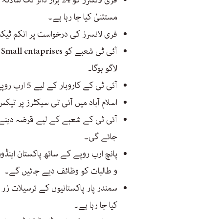
فری لانسرز کو 24 ہزار ڈ
مستثنیٰ کیا جا رہا ہے۔
فری لانسرز کی درخواست پر انکم ٹ
ا
لاگو ہوگا۔
آئی ٹی کے کاروبار کے لیے 5 ارب روپے قرضے کے لیے رکھے گئے ہیں۔
اسلام آباد میں آئی ٹی سیکٹرز پر ٹیکس 15 سے 5 فیصد کیا جا رہا ہ
جائے گی۔
پانچ ارب روپے کے ساتھ پاکستان اینڈو
و طالبات کو وظائف دیے جائیں گے۔
سمندر پار پاکستانیوں کے ترسیلات ز
کیا جا رہا ہے۔