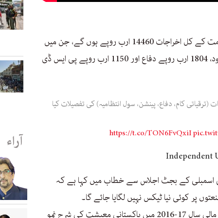
آئندہ مالی سال کے دوران وفاقی حکومت کے کل اخراجات 14460 ارب روپے ہوں گے، جن میں
سے 7303 ارب روپے قرضہ جات پر سود، 1804 ارب روپے دفاع اور 1150 ارب روپے پی ایس ڈی
(ترقیاتی کام، دفاع، پینشن، سول انتظامیہ) کی تفصیلات کیا
https://t.co/TON6FvQxiI
pic.tw
آراء
می اسمبلی کے بجٹ اجلاس سے خطاب میں کہا ہے کہ
توں پر کوئی نیا ٹیکس نہیں لگایا جائے گا۔
وزیر خزانہ اسحٰق ڈار نے دعوی کیا کہ مالی سال 17-2016 میں پاکستانی معیشت کی شرح نمو