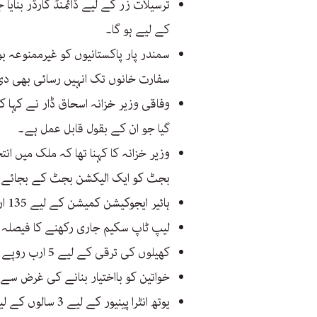
کے لیے ہو گا۔
سمندر پار پاکستانیوں کو غیرممنوعہ ب
سفارت خانوں تک انہیں رسائی بھی د
گیا جو ان کے بقول قابل عمل ہے۔
وزیر خزانہ کا کہنا تھا کہ ملک میں ا
بجٹ کو ایک الیکشن بجٹ کے بجائے ذم
ہائیر ایجوکیشن کمیشن کے لیے 135 ارب روپے مختص کیے گئے ہیں۔
لیپ ٹاپ سکیم جاری رکھنے کا فیصلہ ک
کھیلوں کی ترقی کے لیے 5 ارب روپے رکھے گئے ہیں۔
خواتین کو بااختیار بنانے کی غرض سے 5 ارب رکھے گئے ہیں۔