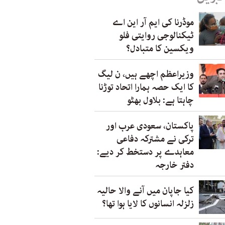
موڈرنا کی ایم آر این اے
ٹیکنالوجی روایتی فلو
ویکسین کا متبادل؟
وزیراعظم اچھے ہیں، ن لیگ
کا ایک حصہ ہمارا اتحاد توڑنا
چاہتا ہے: بلاول بھٹو
پاکستان، سعودی عرب اور
ترکی نے مشترکہ دفاعی
معاہدے پر دستخط کر دیے:
دفتر خارجہ
کیا جاپان میں آنے والا حالیہ
زلزلہ انسانوں کا لایا ہوا تھا؟