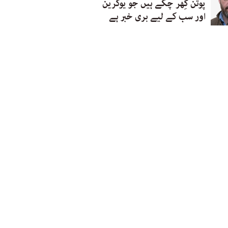
پوتن گِھر چکے ہیں جو یوکرین
اور سب کے لیے بری خبر ہے