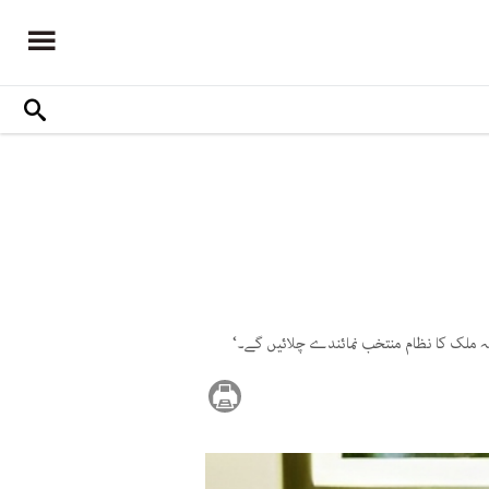
کہ ملک کا نظام منتخب نمائندے چلائیں گے۔‘