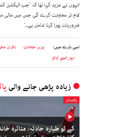
انہوں نے مزید کہا تھا کہ ’جب الیکشن کم
تمام تر معاونت کرے گی جس میں مالی مع
ضروریات پورا کرنا شامل ہے۔‘
اسی بارے میں:
وزیر اطلاعات
نگران حک
انوار الحق کاکڑ
زیادہ پڑھی جانے والی
پاک
پاکستان
کے ٹو طیارہ حادثہ: متاثرہ خاند