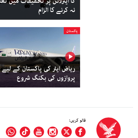
کا ایئرلائن پر تحقیقات میں تعا
نہ کرنے کا الزام
پاکستان
ریاض ایئر کی پاکستان کے لیے
پروازوں کی بکنگ شروع
فالو کریں: