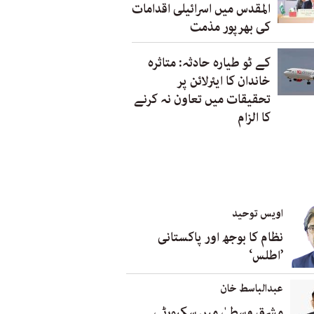
المقدس میں اسرائیلی اقدامات
کی بھرپور مذمت
کے ٹو طیارہ حادثہ: متاثرہ
خاندان کا ایئرلائن پر
تحقیقات میں تعاون نہ کرنے
کا الزام
اویس توحید
نظام کا بوجھ اور پاکستانی
’اطلس‘
عبدالباسط خان
مشرق وسطیٰ میں سکیورٹی