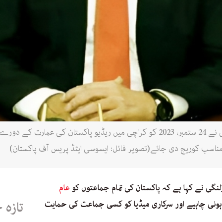
نگران وفاقی وزیراطلاعات مرتضیٰ سولنگی نے 24 ستمبر، 2023 کو کراچی میں ریڈیو پ
مناسب کوریج دی جائے(تصویر فائل: ایسوسی ایٹڈ پریس آف پاکستان)
نگی نے کہا ہے کہ پاکستان کی تمام جماعتوں کو
عام
ونی چاہیے اور سرکاری میڈیا کو کسی جماعت کی حمایت
تازہ 