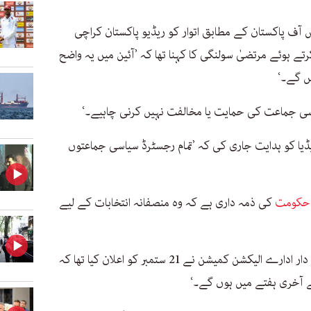
 آف پاکستان کے مطابق اتوار کو ریڈیو پاکستان کراچی
ہوئے مرتضیٰ سولنگی کا کہنا تھا کہ ’آئین میں یہ واضح
ں گے۔‘
و کسی جماعت کی حمایت یا مخالفت نہیں کرنی چاہیے۔‘
یا کو ہدایت جاری کی کہ ’تمام رجسٹرڈ سیاسی جماعتوں
 حکومت
کی ذمہ داری ہے کہ وہ منصفانہ انتخابات کے لیے
پاکستان میں انتخابات کروانے کے لیے ذمہ دار ادارے الیکشن کمیشن نے 21 ستمبر کو اعلان کیا تھا کہ