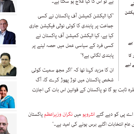
ہے تو اس کا کیا علاج ہو سکتا ہے۔
ت جنوری 2024 کے
یکشن
’کیا الیکشن کمیشن آف پاکستان نے کسی
جماعت پر پابندی کا کوئی نوٹی فیکیشن جاری
کیا ہے، کیا الیکشن کمیشن آف پاکستان نے
 ہے
کسی فرد کے سیاسی عمل میں حصہ لینے پر
پابندی لگائی ہے؟‘
 کا
 لیے
ان کا مزید کہنا تھا کہ ’اگر مجھ سمیت کوئی
شخص پاکستان میں توڑ پھوڑ کرے گا، آگ
ہ ثابت ہو گا تو پاکستان کے قوانین اس بات کی اجازت
 اے پی کو دیے گئے
انٹرویو
میں
نگران وزیراعظم
پاکستان
ں عام انتخابات اگلے برس ہونے کی امید ہے۔‘