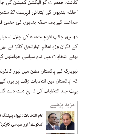
گذشتہ جمعرات کو الیکشن کمیشن کی جانب
سماعت کے بعد حلقہ بندیوں کی حتمی فہرست 30 نومبر 2023 کو جاری کی
دوسری جانب اقوام متحدہ کی جنرل اسمبلی
ہوئے انتخابات میں تمام سیاسی جماعتوں 
نیویارک کے پاکستان مشن میں نیوز کانفرن
کہ ’پاکستان میں انتخابات وقت پر ہوں گے۔
بہت جلد انتخابات کی تاریخ دے دے گا۔‘
مزید پڑھیے
عام انتخابات: لیول پلیئنگ ف
’شکوے‘ اور سیاسی کارکرد