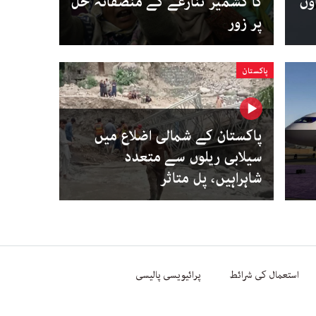
ون
کا کشمیر تنازعے کے منصفانہ حل
پر زور
پاکستان
پاکستان کے شمالی اضلاع میں
سیلابی ریلوں سے متعدد
شاہراہیں، پل متاثر
استعمال کی شرائط
پرائیویسی پالیسی