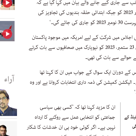
 سے جاری کیے جانے والے بیان میں کہا گیا ہے کہ
’حلقہ بندیوں کی ابتدائی فہرست 27 ستمبر 2023 کو جبکہ ابتدائی حلقہ بندیوں کی تجاویز کی
 جائے گی۔‘
 اجلاس میں شرکت کے لیے امریکہ میں موجود پاکستان
کے نگران وزیراعظم انوارالحق کاکڑ نے بھی 23 ستمبر، 2023 کو نیویارک میں صحافیوں سے بات کرتے
کے حوالے سے بات کی تھی۔
س کے دوران ایک سوال کے جواب میں ان کا کہنا تھا
آراء
 الیکشن کمیشن کی ذمہ داری انتخابات کروانا ہے اور وہ
ان کا مزید کہنا تھا کہ ’کسی بھی سیاسی
جماعتی کو انتخابی عمل سے روکنے کا ارداہ
یلڈ کے
گی
نہیں ہے۔ اگر کوئی خود ہی ان خدشات کا شکار