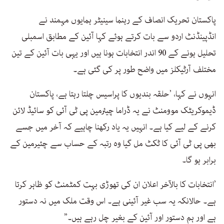
پاکستان تحریک انصاف کے رہنما سینیٹر ہمایوں مہمند نے
انڈپینڈنٹ اردو سے بات کرتے ہوئے کہا آئین کے مطابق اسمبلی
تحلیل ہونے کے 90 اندر انتخابات ہونا ہیں اور یہی بات آئین کے تین
مختلف آرٹیکلز میں واضح طور پر کی گئی ہے۔
انہوں نے کہا، ’حلقہ بندیوں کا پراسیس چلتا رہتا ہے، پاکستان
ڈیموکریٹک موومنٹ نے یہ ڈراما چیئرمین پی ٹی آئی کو سائیڈ لائن
کرنے کے لیے کیا ہے۔ انہیں یہ یاد رکھنا چاہیے کہ آخر میں جسے
بھی پی ٹی آئی کا ٹکٹ مل گیا وہ رتبہ کے حساب سے چئیرمین کے
برابر ہو گا۔
’انتخابات کا بالآخر اعلان ان کی تھوڑی بہت کمٹمنٹ کو ظاہر کرتا
ہے۔ حالانکہ یہ سب غیر آئینی ہے۔ اس وقت ملک میں نہ دستور
ہے اور ہم دستور اور آئین کے بغیر چل رہے ہیں۔”