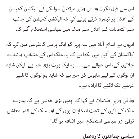
اس سے قبل نگران وفاقی وزیر مرتضیٰ سولنگی نے الیکشن کمیشن
کے اعلان پر تبصرہ کرتے ہوئے کہا کہ الیکشن کمیشن کی جانب
سے انتخابات کے اعلان سے ملک میں سیاسی استحکام آئے گا۔
انہوں نے اسلام آباد میں سہ پہر کو ایک پریس کانفرنس میں کہا کہ
’پاکستان کے آئین میں لکھا ہے کہ یہ ملک اس کے منتخب نمائندے
چلائیں گے، اس حوالے سے۔۔۔ یہ ایک بہت بڑی خبر ہے، لیکن شاید
ان لوگوں کے لیے مایوس کن خبر ہے کہ شاید ہم لوگوں کا لمبے
عرصے تک ٹکنے کا ارادہ ہے۔‘
وفاقی وزیرِ اطلاعات نے کہا کہ ’ہمیں بڑی خوشی ہے کہ ہمارے
ملک کے آئین کے تحت انتخابات ہوں گے اور ملک کے اندر معاشی
ترقی اور سیاسی استحکام میں اضافہ ہو گا۔‘
سیاسی جماعتوں کا ردعمل