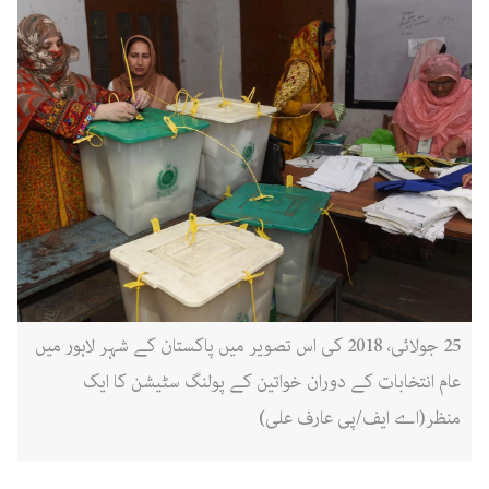
25 جولائی، 2018 کی اس تصویر میں پاکستان کے شہر لاہور میں
عام انتخابات کے دوران خواتین کے پولنگ سٹیشن کا ایک
منظر(اے ایف/پی عارف علی)