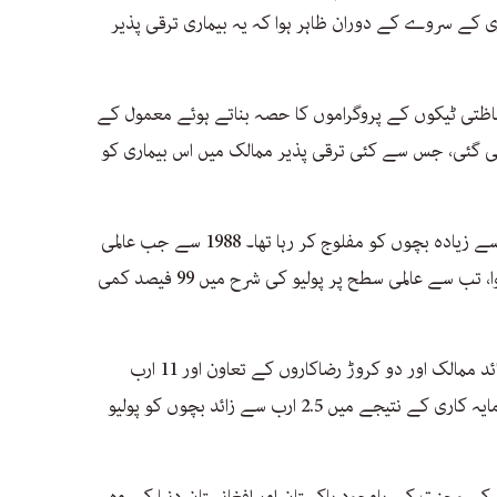
ری کے سروے کے دوران ظاہر ہوا کہ یہ بیماری ترقی پذیر
 حفاظتی ٹیکوں کے پروگراموں کا حصہ بناتے ہوئے معمول کے
ی گئی، جس سے کئی ترقی پذیر ممالک میں اس بیماری کو
1988 میں پولیو ہر روز دنیا بھر میں 1,000 سے زیادہ بچوں کو مفلوج کر رہا تھا۔ 1988 سے جب عالمی
سطح پر پولیو کے خاتمے کی مہم کا آغاز ہوا، تب سے عالمی سطح پر پولیو کی شرح میں 99 فیصد کمی
اس عالمی مہم کے تحت اب تک 200 سے زائد ممالک اور دو کروڑ رضاکاروں کے تعاون اور 11 ارب
امریکی ڈالر سے زیادہ کی بین الاقوامی سرمایہ کاری کے نتیجے میں 2.5 ارب سے زائد بچوں کو پولیو
 کی محنت کے باوجود پاکستان اور افغانستان دنیا کے وہ