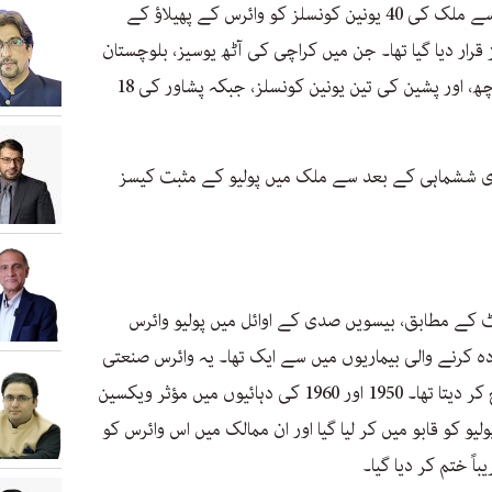
حالیہ برس انسداد پولیو پروگرام کی جانب سے ملک کی 40 یونین کونسلز کو وائرس کے پھیلاؤ کے
قرار دیا گیا تھا۔ جن میں کراچی کی آٹھ یوسیز، بلوچستان
کے ضلع قلعہ عبداللہ کی پانچ، کوئٹہ کی چھ، اور پشین کی تین یونین کونسلز، جبکہ پشاور کی 18
ی ششماہی کے بعد سے ملک میں پولیو کے مثبت کیسز
ئٹ کے مطابق، بیسویں صدی کے اوائل میں پولیو وائرس
کرنے والی بیماریوں میں سے ایک تھا۔ یہ وائرس صنعتی
ممالک میں ہر سال لاکھوں بچوں کو مفلوج کر دیتا تھا۔ 1950 اور 1960 کی دہائیوں میں مؤثر ویکسین
و کو قابو میں کر لیا گیا اور ان ممالک میں اس وائرس کو
ً ختم کر دیا گیا۔