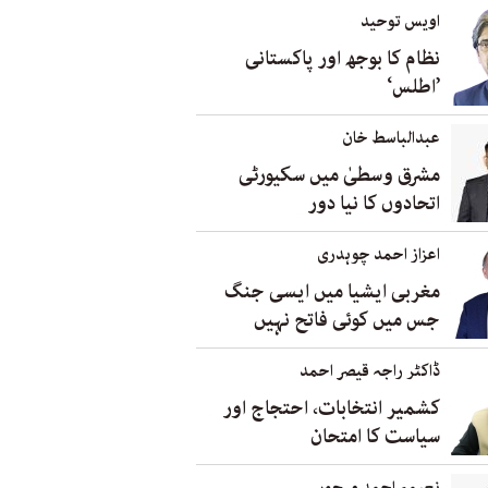
اویس توحید
نظام کا بوجھ اور پاکستانی
’اطلس‘
عبدالباسط خان
مشرق وسطیٰ میں سکیورٹی
اتحادوں کا نیا دور
اعزاز احمد چوہدری
مغربی ایشیا میں ایسی جنگ
جس میں کوئی فاتح نہیں
ڈاکٹر راجہ قیصر احمد
کشمیر انتخابات، احتجاج اور
سیاست کا امتحان
نعیمہ احمد مہجور