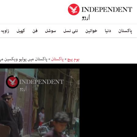
پاکستان
دنیا
خواتین
نئی نسل
سوشل
فن
کھیل
زاویہ
ہوم پیچ
»
پاکستان
»
پاکستان میں پولیو ویکسین مہم کے 30 سال مکمل، خاتمہ ک