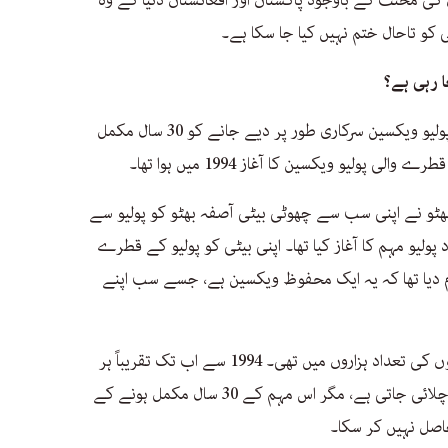
 کو تاحال ختم نہیں کیا جا سکا ہے۔
 رہی ہے؟
حالیہ برس 2024 میں پاکستان میں انسداد پولیو ویکسین سرکاری طور پر دیے جانے کو 30 سال مکمل
پولیو ویکسین کا آغاز 1994 میں ہوا تھا۔
ر بھٹو نے اپنی سب سے چھوٹی بیٹی آصفہ بھٹو کو پولیو سے
ولیو مہم کا آغاز کیا تھا۔ اپنی بیٹی کو پولیو کے قطرے
ام دیا تھا کہ یہ ایک محفوظ ویکسین ہے، جسے سب اپنے
اس وقت پاکستان میں پولیو سے متاثرہ بچوں کی تعداد ہزاروں میں تھی۔ 1994 سے اب تک تقریباً ہر
سال ہی انسداد پولیو کی ویکسین کی مہم چلائی جاتی ہے، مگر اس مہم کے 30 سال مکمل ہونے کے
حاصل نہیں کر سکا۔