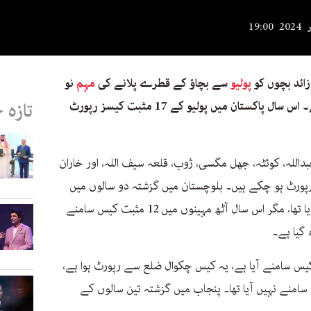
پولیو
سے بچاؤ کے قطرے پلانے کی
مہم
نو
ستمبر سے 15 ستمبر تک چلائی جا رہی ہے۔ اس سال پاکستان میں پولیو کے 17 مثبت کیسز رپورٹ
تازہ 
داللہ، کوئٹہ، جھل مگسی، ژوب، قلعہ سیف اللہ، اور خاران
سمیت 12 پولیو کیسز رپورٹ ہو چکے ہیں۔ بلوچستان میں گزشتہ دو سالوں میں
پولیو کا ایک بھی مثبت کیس سامنے نہیں آیا تھا، مگر اس سال آٹھ مہینوں میں 12 مثبت کیس سامنے
گیا ہے۔
کیس سامنے آیا ہے، یہ کیس چکوال ضلع سے رپورٹ ہوا ہے،
امنے نہیں آیا تھا۔ پنجاب میں گزشتہ تین سالوں کے