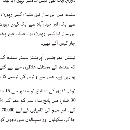
دوران ایک بھی کیس سامنے نہیں آیا تھا۔
سندھ میں اس سال تین مثبت کیس رپورٹ ہ
اس سال نیا کیس رپورٹ ہوا، جبکہ خیبر پخ
چار کیس آئے تھے۔
نیشنل ایمرجنسی آپریشنز سینٹر سندھ کے
کہ سندھ کے مختلف علاقوں سے لیے گئے ما
ہو رہی ہے، جس سے وائرس کی ترسیل کا خط
نوفل 
گے
جا کر، سکولوں اور ہسپتالوں میں بچوں ک