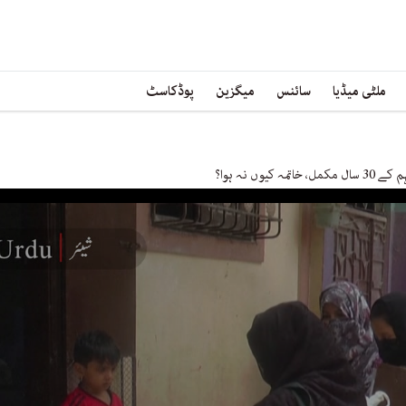
ملٹی میڈیا
سائنس
میگزین
پوڈکاسٹ
یوں نہ ہوا؟