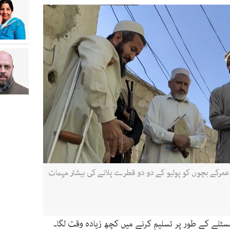
 عمرکے بچوں کو پولیو کے دو دو قطرے پلانے کی بیشتر مہمات
مسئلے کے طور پر تسلیم کرنے میں کچھ زیادہ وقت لگا۔