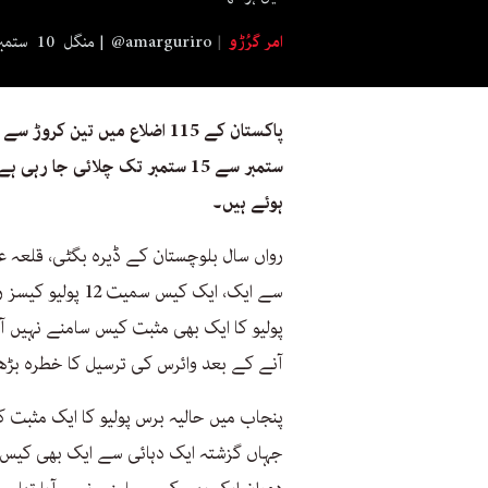
امر گرُڑو
@amarguriro
منگل 10 ستمبر 2024 19:00
پاکستان کے 115 اضلاع میں تین کروڑ سے زائد بچوں کو
ہوئے ہیں۔
رواں سال بلوچستان کے ڈیرہ بگٹی، قلعہ عب
سے ایک، ایک کیس 
آنے کے بعد وائرس کی ترسیل کا خطرہ بڑھ 
پنجاب میں حالیہ برس پولیو کا ایک مثبت 
جہاں گزشتہ ایک دہائی سے ایک بھی کیس س