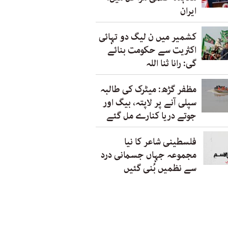
ایران
کشمیر میں ن لیگ دو تہائی
اکثریت سے حکومت بنائے
گی: رانا ثنا اللہ
مظفر گڑھ: میٹرک کی طالبہ
سپلی آنے پر لاپتہ، بیگ اور
جوتے دریا کنارے مل گئے
فلسطینی شاعر کا نیا
مجموعہ جہاں جسمانی درد
سے نظمیں بُنی گئیں