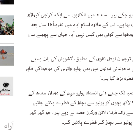
و چکے ہیں۔ سندھ میں شکارپور سے ایک، کراچی کیماڑی
سے ایک، اور حیدرآباد سے ایک کیس رپورٹ ہوا ہے۔ اس کے علاوہ اسلام آباد میں تقریباً 16 سال بعد
تونخوا سے کوئی بھی کیس نہیں آیا، جہاں سے پچھلے سال
 ترجمان نوفل نقوی کے مطابق، ’تشویش کی بات یہ ہے
حولیاتی نمونوں میں بھی پولیو وائرس کی موجودگی ظاہر
رہ بڑھ گیا ہے۔‘
نقوی کے مطابق نو ستمبر سے 15 ستمبر تک چلنے والی انسداد پولیو مہم کے دوران سندھ کے
30 اضلاع میں پانچ سال سے کم عمر کے 94 لاکھ بچوں کو پولیو سے بچاؤ کے قطرے پلائے جائیں
۔ اس مہم کی کامیابی کے لیے 70,000 سے زائد فرنٹ لائن ورکرز حصہ لے رہے ہیں، جو گھر گھر
و پولیو سے بچاؤ کے قطرے پلائیں گے۔
آراء