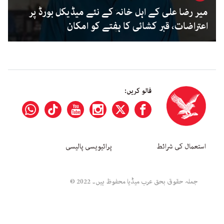
میر رضا علی کے اہل خانہ کے نئے میڈیکل بورڈ پر
اعتراضات، قبر کشائی کا ہفتے کو امکان
فالو کریں:
استعمال کی شرائط
پرائیویسی پالیسی
جملہ حقوق بحق عرب میڈیا محفوظ ہیں۔ 2022 ©