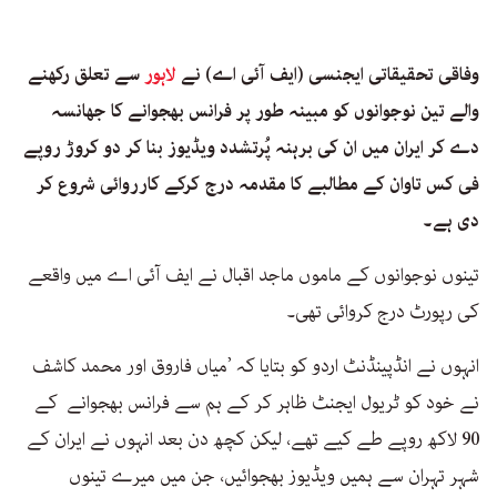
وفاقی تحقیقاتی ایجنسی (ایف آئی اے) نے
لاہور
سے تعلق رکھنے
والے تین نوجوانوں کو مبینہ طور پر فرانس بھجوانے کا جھانسہ
دے کر ایران میں ان کی برہنہ پُرتشدد ویڈیوز بنا کر دو کروڑ روپے
فی کس تاوان کے مطالبے کا مقدمہ درج کرکے کارروائی شروع کر
دی ہے۔
تینوں نوجوانوں کے ماموں ماجد اقبال نے ایف آئی اے میں واقعے
کی رپورٹ درج کروائی تھی۔
انہوں نے انڈپینڈنٹ اردو کو بتایا کہ ’میاں فاروق اور محمد کاشف
نے خود کو ٹریول ایجنٹ ظاہر کر کے ہم سے فرانس بھجوانے کے
90 لاکھ روپے طے کیے تھے، لیکن کچھ دن بعد انہوں نے ایران کے
شہر تہران سے ہمیں ویڈیوز بھجوائیں، جن میں میرے تینوں