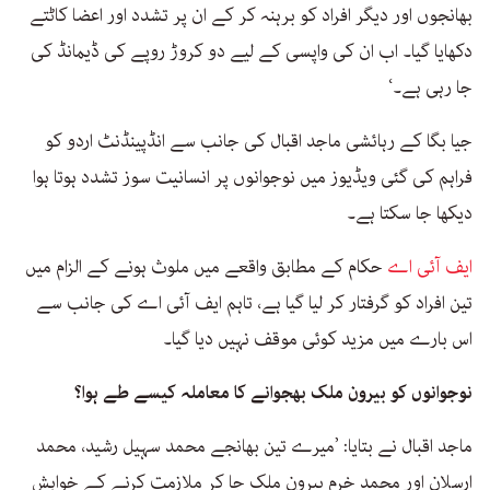
بھانجوں اور دیگر افراد کو برہنہ کر کے ان پر تشدد اور اعضا کاٹتے
دکھایا گیا۔ اب ان کی واپسی کے لیے دو کروڑ روپے کی ڈیمانڈ کی
جا رہی ہے۔‘
جیا بگا کے رہائشی ماجد اقبال کی جانب سے انڈپینڈنٹ اردو کو
فراہم کی گئی ویڈیوز میں نوجوانوں پر انسانیت سوز تشدد ہوتا ہوا
دیکھا جا سکتا ہے۔
ایف آئی اے
حکام کے مطابق واقعے میں ملوث ہونے کے الزام میں
تین افراد کو گرفتار کر لیا گیا ہے، تاہم ایف آئی اے کی جانب سے
اس بارے میں مزید کوئی موقف نہیں دیا گیا۔
نوجوانوں کو بیرون ملک بھجوانے کا معاملہ کیسے طے ہوا؟
ماجد اقبال نے بتایا: ’میرے تین بھانجے محمد سہیل رشید، محمد
ارسلان اور محمد خرم بیرون ملک جا کر ملازمت کرنے کے خواہش