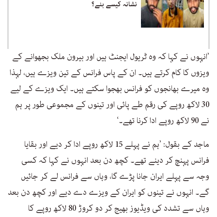
نشانہ کیسے بنے؟
’انہوں نے کہا کہ وہ ٹریول ایجنٹ ہیں اور بیرون ملک بجھوانے کے
ویزوں کا کام کرتے ہیں۔ ان کے پاس فرانس کے تین ویزے ہیں، لہذا
وہ میرے بھانجوں کو فرانس بھجوا سکتے ہیں۔ ایک ویزے کے لیے
30 لاکھ روپے کی رقم طے پائی اور تینوں کے مجموعی طور پر ہم
نے 90 لاکھ روپے ادا کرنا تھے۔‘
ماجد کے بقول: ’ہم نے پہلے 15 لاکھ روپے ادا کر دیے اور بقایا
فرانس پہنچ کر دینے تھے۔ کچھ دن بعد انہوں نے کہا کہ کسی
وجہ سے پہلے ایران جانا پڑے گا، وہاں سے فرانس لے کر جائیں
گے۔ انہوں نے تینوں کو ایران کے ویزے دے دیے اور کچھ دن بعد
وہاں سے تشدد کی ویڈیوز بھیج کر دو کروڑ 80 لاکھ روپے کا