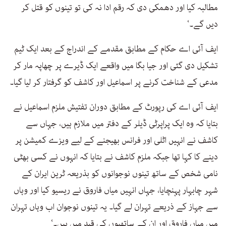
مطالبہ کیا اور دھمکی دی کہ رقم ادا نہ کی تو تینوں کو قتل کر
دیں گے۔‘
ایف آئی اے حکام کے مطابق مقدمے کے اندراج کے بعد ایک ٹیم
تشکیل دی گئی اور جیا بگا میں واقعے ایک ڈیرے پر چھاپہ مار کر
مدعی کے شناخت کرنے پر اسماعیل اور کاشف کو گرفتار کر لیا گیا۔
ایف آئی اے کی رپورٹ کے مطابق دوران تفتیش ملزم اسماعیل نے
بتایا کہ وہ ایک پراپرٹی ڈیلر کے دفتر میں ملازم ہیں، جہاں سے
کاشف نے انہیں اٹلی اور فرانس بھیجنے کے لیے ویزے کمیشن پر
دینے کا کہا تھا جبکہ ملزم کاشف نے بتایا کہ انہوں نے کسی بھٹی
نامی شخص کے ساتھ تینوں نوجوانوں کو بذریعہ ٹرین ایران کے
شہر چابہار پہنچایا، جہاں انہیں میاں فاروق نے ریسیو کیا اور وہاں
سے جہاز کے ذریعے تہران لے گیا۔ یہ تینوں نوجوان اب وہاں تہران
میں میاں فاروق اور ان کے ساتھیوں کی قید میں ہیں۔‘