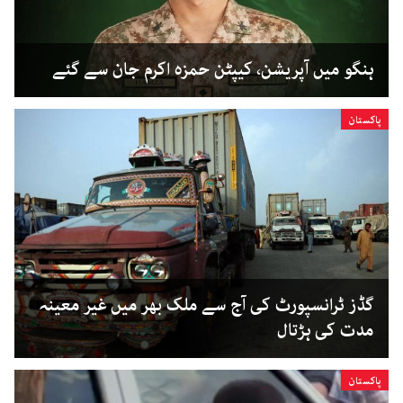
ہنگو میں آپریشن، کیپٹن حمزہ اکرم جان سے گئے
پاکستان
گڈز ٹرانسپورٹ کی آج سے ملک بھر میں غیر معینہ
مدت کی ہڑتال
پاکستان