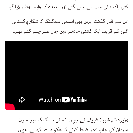
کئی پاکستانی جان سے چلے گئے اور متعدد کو واپس وطن لایا گیا۔
اس سے قبل گذشتہ برس بھی انسانی سمگلنگ کا شکار پاکستانی
اٹلی کے قریب ایک کشتی حادثے میں جان سے چلے گئے تھے۔
وزیراعظم شہباز شریف نے جہاں انسانی سمگلنگ میں ملوث
ملزمان کی جائیدادیں ضبط کرنے کا حکم دے رکھا ہے، وہیں