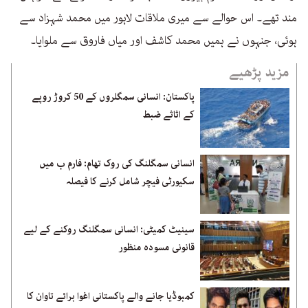
مند تھے۔ اس حوالے سے میری ملاقات لاہور میں محمد شہزاد سے
ہوئی، جنہوں نے ہمیں محمد کاشف اور میاں فاروق سے ملوایا۔
مزید پڑھیے
پاکستان: انسانی سمگلروں کے 50 کروڑ روپے
کے اثاثے ضبط
انسانی سمگلنگ کی روک تھام: فارم ب میں
سکیورٹی فیچر شامل کرنے کا فیصلہ
سینیٹ کمیٹی: انسانی سمگلنگ روکنے کے لیے
قانونی مسودہ منظور
کمبوڈیا جانے والے پاکستانی اغوا برائے تاوان کا