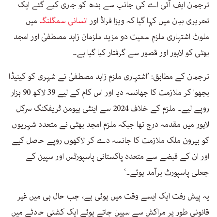
ترجمان ایف آئی اے کی جانب سے بدھ کو جاری کیے گئے ایک
تحریری بیان میں کہا گیا کہ ویزا فراڈ اور
انسانی سمگلنگ
میں
ملوث اشتہاری ملزم سمیت دو مزید ملزمان زاہد مصطفیٰ اور امجد
بھٹی کو لاہور اور قصور سے گرفتار کیا گیا ہے۔
ترجمان کے مطابق: ’اشتہاری ملزم زاہد مصطفیٰ نے شہری کو کینیڈا
بجھوا کر ملازمت کا جھانسہ دیا اور اس کام کے لیے 39 لاکھ 90 ہزار
روپے لیے۔ ملزم کے خلاف 2024 سے اینٹی ہیومن ٹریفکنگ سرکل
لاہور میں مقدمہ درج تھا جبکہ ملزم امجد بھٹی نے متعدد شہریوں
کو بیرون ملک ملازمت کا جانسہ دے کر لاکھوں روپے حاصل کیے
اور ان کے قبضے سے متعدد پاکستانی پاسپورٹس اور سپین کے
جعلی پاسپورٹ برآمد ہوئے۔‘
یہ پیش رفت ایک ایسے وقت میں ہوئی ہے، جب حال ہی میں غیر
قانونی طور پر مراکش سے سپین جاتے ہوئے ایک کشتی حادثے میں