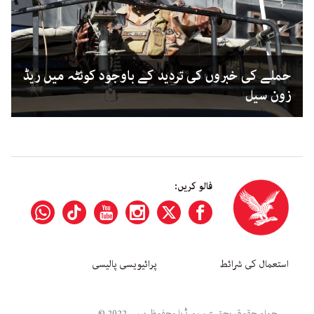
حملے کی خبروں کی تردید کے باوجود کوئٹہ میں ریڈ
زون سیل
فالو کریں:
استعمال کی شرائط
پرائیویسی پالیسی
جملہ حقوق بحق عرب میڈیا محفوظ ہیں۔ 2022 ©