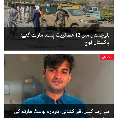
بلوچستان میں 12 عسکریت پسند مارے گئے:
پاکستان فوج
پاکستان
میر رضا کیس: قبر کشائی، دوبارہ پوسٹ مارٹم کی