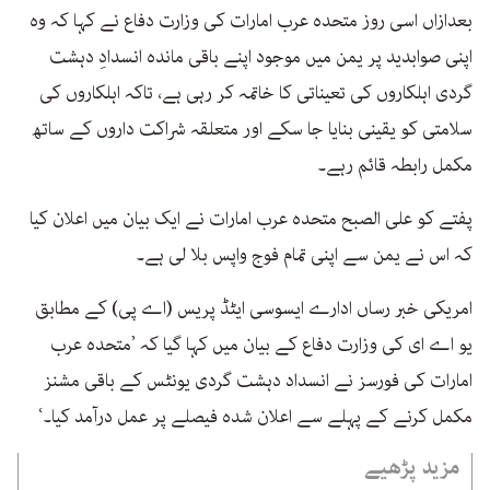
بعدازاں اسی روز متحدہ عرب امارات کی وزارت دفاع نے کہا کہ وہ
اپنی صوابدید پر یمن میں موجود اپنے باقی ماندہ انسدادِ دہشت
گردی اہلکاروں کی تعیناتی کا خاتمہ کر رہی ہے، تاکہ اہلکاروں کی
سلامتی کو یقینی بنایا جا سکے اور متعلقہ شراکت داروں کے ساتھ
مکمل رابطہ قائم رہے۔
پفتے کو علی الصبح متحدہ عرب امارات نے ایک بیان میں اعلان کیا
کہ اس نے یمن سے اپنی تمام فوج واپس بلا لی ہے۔
امریکی خبر رساں ادارے ایسوسی ایٹڈ پریس (اے پی) کے مطابق
یو اے ای کی وزارت دفاع کے بیان میں کہا گیا کہ ’متحدہ عرب
امارات کی فورسز نے انسداد دہشت گردی یونٹس کے باقی مشنز
مکمل کرنے کے پہلے سے اعلان شدہ فیصلے پر عمل درآمد کیا۔‘
مزید پڑھیے