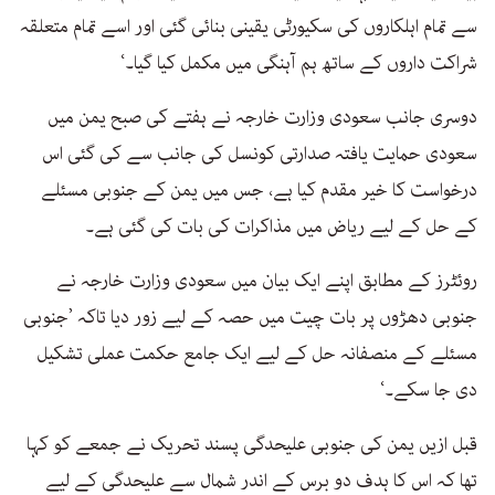
سے تمام اہلکاروں کی سکیورٹی یقینی بنائی گئی اور اسے تمام متعلقہ
شراکت داروں کے ساتھ ہم آہنگی میں مکمل کیا گیا۔‘
دوسری جانب سعودی وزارت خارجہ نے ہفتے کی صبح یمن میں
سعودی حمایت یافتہ صدارتی کونسل کی جانب سے کی گئی اس
درخواست کا خیر مقدم کیا ہے، جس میں یمن کے جنوبی مسئلے
کے حل کے لیے ریاض میں مذاکرات کی بات کی گئی ہے۔
روئٹرز کے مطابق اپنے ایک بیان میں سعودی وزارت خارجہ نے
جنوبی دھڑوں پر بات چیت میں حصہ کے لیے زور دیا تاکہ ’جنوبی
مسئلے کے منصفانہ حل کے لیے ایک جامع حکمت عملی تشکیل
دی جا سکے۔‘
قبل ازیں یمن کی جنوبی علیحدگی پسند تحریک نے جمعے کو کہا
تھا کہ اس کا ہدف دو برس کے اندر شمال سے علیحدگی کے لیے