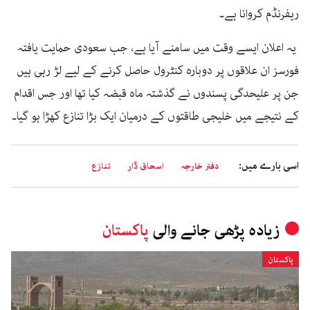
ریفرنڈم کروانا ہے۔
یہ اعلان ایسے وقت میں سامنے آیا ہے، جب سعودی حمایت یافتہ
فورسز ان علاقوں پر دوبارہ کنٹرول حاصل کرنے کے لیے لڑ رہی ہیں
جن پر علیحدگی پسندوں نے گذشتہ ماہ قبضہ کیا تھا اور جس اقدام
کے نتیجے میں خلیجی طاقتوں کے درمیان ایک بڑا تنازع کھڑا ہو گیا۔
اسی بارے میں:
دفتر خارجہ
اسحاق ڈار
تنازع
زیادہ پڑھی جانے والی
پاکستان
پاکستان