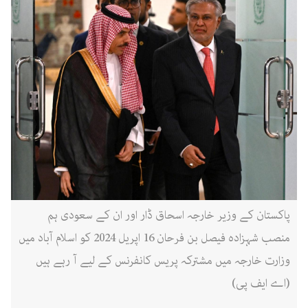
پاکستان کے وزیر خارجہ اسحاق ڈار اور ان کے سعودی ہم
منصب شہزادہ فیصل بن فرحان 16 اپریل 2024 کو اسلام آباد میں
وزارت خارجہ میں مشترکہ پریس کانفرنس کے لیے آ رہے ہیں
(اے ایف پی)