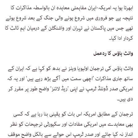
ابھرتا ہوا یہ امریکہ-ایران مفاہمتی معاہدہ ان بالواسطہ مذاکرات کا
نتیجہ ہے جو فروری میں شروع ہونے والی جنگ کے بعد شروع ہوئے
تھے جس میں پاکستان نے تہران اور واشنگٹن کے درمیان اہم ثالث کا
کردار ادا کیا۔
وائٹ ہاؤس کا ردعمل
وائٹ ہاؤس کی ترجمان اولیویا ویلز نے بدھ کو کہا ہے کہ ایران کے
ساتھ جاری مذاکرات ’اچھی سمت میں آگے بڑھ رہے ہیں‘ اور یہ کہ
امریکی صدر ڈونلڈ ٹرمپ نے اپنی ’ریڈ لائنز‘ واضح طور پر مقرر کر
دی ہیں۔
ترجمان کے مطابق امریکہ اس بات کو یقینی بنا رہا ہے کہ کسی
بھی معاہدے میں امریکی مفادات اور سکیورٹی ترجیحات کو نظر
انداز نہ کیا جائے اور صدر ٹرمپ اس حوالے سے بالکل واضح موقف