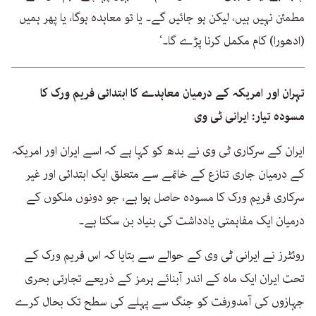
مطمئن نہیں ہیں، لیکن ہو جائیں گے۔ یا تو معاہدہ ہوگا، یا پھر ہمیں
(ادھورا) کام مکمل کرنا پڑے گا۔‘
تہران اور امریکہ کے درمیان معاہدے کا ابتدائی فریم ورک کا
مسودہ تیار: ایرانی ٹی وی
ایران کے سرکاری ٹی وی نے بدھ کو کہا ہے کہ اسے ایران اور امریکہ
کے درمیان جاری تنازع کے خاتمے سے متعلق ایک ابتدائی اور غیر
سرکاری فریم ورک کا مسودہ حاصل ہوا ہے، جو دونوں ملکوں کے
درمیان ایک مفاہمتی یادداشت کی بنیاد بن سکتا ہے۔
روئٹرز نے ایرانی ٹی وی کے حوالے سے بتایا کہ اس فریم ورک کے
تحت ایران ایک ماہ کے اندر آبنائے ہرمز کے ذریعے تجارتی بحری
جہازوں کی آمدورفت کو جنگ سے پہلے کی سطح تک بحال کرے