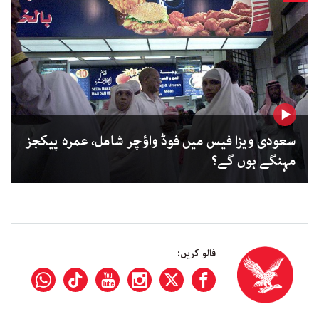
سعودی ویزا فیس میں فوڈ واؤچر شامل، عمرہ پیکجز
مہنگے ہوں گے؟
فالو کریں: