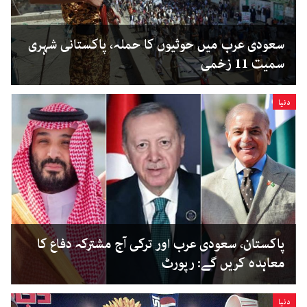
سعودی عرب میں حوثیوں کا حملہ، پاکستانی شہری
سمیت 11 زخمی
دنیا
پاکستان، سعودی عرب اور ترکی آج مشترکہ دفاع کا
معاہدہ کریں گے: رپورٹ
دنیا