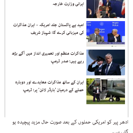
ایرانی وزارت خارجہ
امید ہے پاکستان جلد امریکہ – ایران مذاکرات
کی میزبانی کرے گا: شہباز شریف
مذاکرات منظم اور تعمیری انداز میں آگے بڑھ
رہے ہیں: صدر ٹرمپ
ایران کے ساتھ مذاکرات معاہدے اور دوبارہ
حملے کے درمیان ’بارڈر لائن‘ پر: ٹرمپ
ادھر پیر کو امریکی حملوں کے بعد صورت حال مزید پیچیدہ ہو
گئی ہے۔