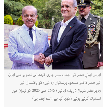
ایرانی ایوانِ صدر کی جانب سے جاری کردہ اس تصویر میں ایران
کے صدر ڈاکٹر مسعود پزشکیان (دائیں) کو پاکستان کے
وزیراعظم شہباز شریف (بائیں) کا 26 مئی 2025 کو تہران میں
استقبال کرتے ہوئے دکھایا گیا ہے (اے ایف پی)