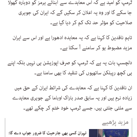
ٹرمپ کو امید ہے کہ اس معاہدے سے آبنائے ہرمز کو دوبارہ کھولا
جا سکے گا اور وہ یہ اعلان کر سکیں گے کہ ایران کی جوہری
صلاحیت کو مؤثر حد تک کم کر دیا گیا ہے۔
تاہم ناقدین کا کہنا ہے کہ یہ معاہدہ ادھورا ہے اور اس سے ایران
مزید مضبوط ہو کر سامنے آ سکتا ہے۔
دلچسپ بات یہ ہے کہ ٹرمپ کو صرف اپوزیشن ہی نہیں بلکہ اپنے
ہی کچھ رپبلکن ساتھیوں کی تنقید کا بھی سامنا ہے۔
ان ناقدین کا کہنا ہے کہ معاہدے کی شرائط ایران کے حق میں
زیادہ نرم ہیں اور یہ سابق صدر باراک اوباما کے جوہری معاہدے
سے ملتی جلتی ہیں، جسے ٹرمپ خود ختم کر چکے تھے۔
مزید پڑھیے
تہران کسی بھی جارحیت کا ضرور جواب دے گا: