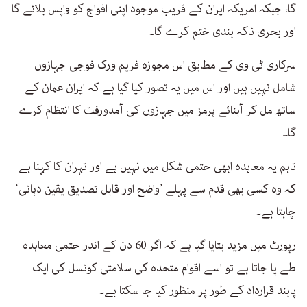
گا، جبکہ امریکہ ایران کے قریب موجود اپنی افواج کو واپس بلائے گا
اور بحری ناکہ بندی ختم کرے گا۔
سرکاری ٹی وی کے مطابق اس مجوزہ فریم ورک فوجی جہازوں
شامل نہیں ہیں اور اس میں یہ تصور کیا گیا ہے کہ ایران عمان کے
ساتھ مل کر آبنائے ہرمز میں جہازوں کی آمدورفت کا انتظام کرے
گا۔
تاہم یہ معاہدہ ابھی حتمی شکل میں نہیں ہے اور تہران کا کہنا ہے
کہ وہ کسی بھی قدم سے پہلے ’واضح اور قابل تصدیق یقین دہانی‘
چاہتا ہے۔
رپورٹ میں مزید بتایا گیا ہے کہ اگر 60 دن کے اندر حتمی معاہدہ
طے پا جاتا ہے تو اسے اقوام متحدہ کی سلامتی کونسل کی ایک
پابند قرارداد کے طور پر منظور کیا جا سکتا ہے۔