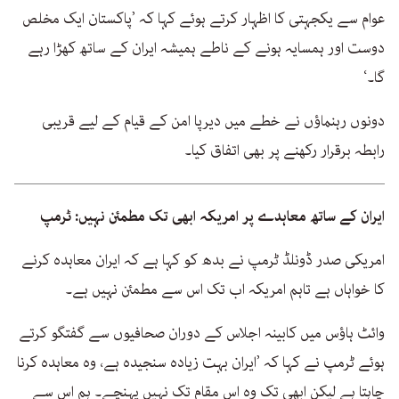
عوام سے یکجہتی کا اظہار کرتے ہوئے کہا کہ ’پاکستان ایک مخلص
دوست اور ہمسایہ ہونے کے ناطے ہمیشہ ایران کے ساتھ کھڑا رہے
گا۔‘
دونوں رہنماؤں نے خطے میں دیرپا امن کے قیام کے لیے قریبی
رابطہ برقرار رکھنے پر بھی اتفاق کیا۔
ایران کے ساتھ معاہدے پر امریکہ ابھی تک مطمئن نہیں: ٹرمپ
امریکی صدر ڈونلڈ ٹرمپ نے بدھ کو کہا ہے کہ ایران معاہدہ کرنے
کا خواہاں ہے تاہم امریکہ اب تک اس سے مطمئن نہیں ہے۔
وائٹ ہاؤس میں کابینہ اجلاس کے دوران صحافیوں سے گفتگو کرتے
ہوئے ٹرمپ نے کہا کہ ’ایران بہت زیادہ سنجیدہ ہے، وہ معاہدہ کرنا
چاہتا ہے لیکن ابھی تک وہ اس مقام تک نہیں پہنچے۔ ہم اس سے