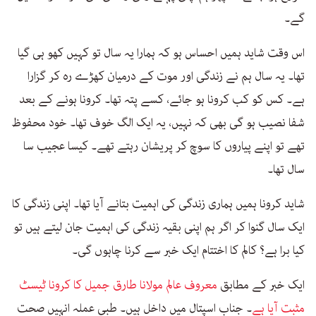
گے۔
اس وقت شاید ہمیں احساس ہو کہ ہمارا یہ سال تو کہیں کھو ہی گیا
تھا۔ یہ سال ہم نے زندگی اور موت کے درمیان کھڑے رہ کر گزارا
ہے۔ کس کو کب کرونا ہو جائے، کسے پتہ تھا۔ کرونا ہونے کے بعد
شفا نصیب ہو گی بھی کہ نہیں، یہ ایک الگ خوف تھا۔ خود محفوظ
تھے تو اپنے پیاروں کا سوچ کر پریشان رہتے تھے۔ کیسا عجیب سا
سال تھا۔
شاید کرونا ہمیں ہماری زندگی کی اہمیت بتانے آیا تھا۔ اپنی زندگی کا
ایک سال گنوا کر اگر ہم اپنی بقیہ زندگی کی اہمیت جان لیتے ہیں تو
کیا برا ہے؟ کالم کا اختتام ایک خبر سے کرنا چاہوں گی۔
ایک خبر کے مطابق
معروف عالم مولانا طارق جمیل کا کرونا ٹیسٹ
مثبت آیا ہے
۔ جناب اسپتال میں داخل ہیں۔ طبی عملہ انہیں صحت