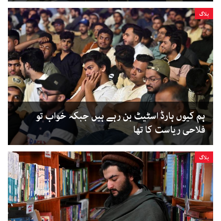
بلاگ
ہم کیوں ہارڈ اسٹیٹ بن رہے ہیں جبکہ خواب تو
فلاحی ریاست کا تھا
بلاگ