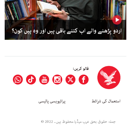
اردو پڑھنے والے اب کتنے باقی ہیں اور وہ ہیں کون؟
فالو کریں:
استعمال کی شرائط
پرائیویسی پالیسی
جملہ حقوق بحق عرب میڈیا محفوظ ہیں۔ 2022 ©