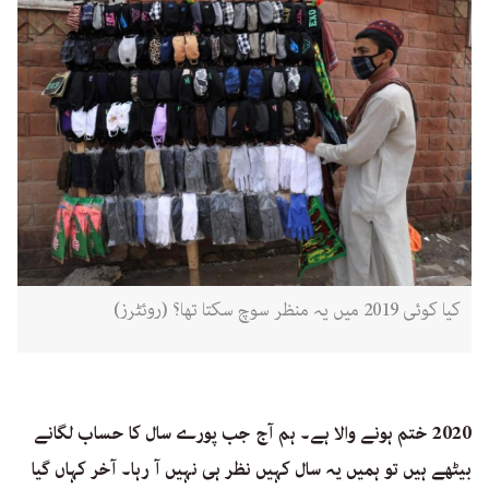
کیا کوئی 2019 میں یہ منظر سوچ سکتا تھا؟ (روئٹرز)
2020 ختم ہونے والا ہے۔ ہم آج جب پورے سال کا حساب لگانے
بیٹھے ہیں تو ہمیں یہ سال کہیں نظر ہی نہیں آ رہا۔ آخر کہاں گیا