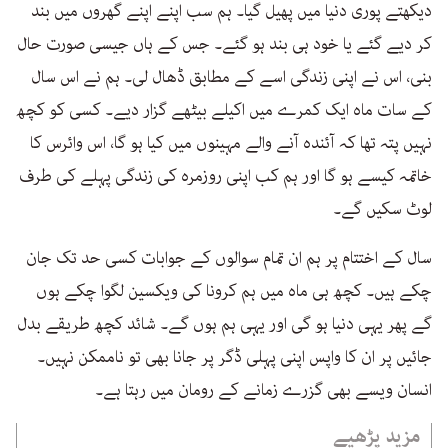
دیکھتے پوری دنیا میں پھیل گیا۔ ہم سب اپنے اپنے گھروں میں بند
کر دیے گئے یا خود ہی بند ہو گئے۔ جس کے ہاں جیسی صورت حال
بنی، اس نے اپنی زندگی اسے کے مطابق ڈھال لی۔ ہم نے اس سال
کے سات ماہ ایک کمرے میں اکیلے بیٹھے گزار دیے۔ کسی کو کچھ
نہیں پتہ تھا کہ آئندہ آنے والے مہینوں میں کیا ہو گا، اس وائرس کا
خاتمہ کیسے ہو گا اور ہم کب اپنی روزمرہ کی زندگی پہلے کی طرف
لوٹ سکیں گے۔
سال کے اختتام پر ہم ان تمام سوالوں کے جوابات کسی حد تک جان
چکے ہیں۔ کچھ ہی ماہ میں ہم کرونا کی ویکسین لگوا چکے ہوں
گے پھر یہی دنیا ہو گی اور یہی ہم ہوں گے۔ شائد کچھ طریقے بدل
جائیں پر ان کا واپس اپنی پہلی ڈگر پر جانا بھی تو ناممکن نہیں۔
انسان ویسے بھی گزرے زمانے کے رومان میں رہتا ہے۔
مزید پڑھیے