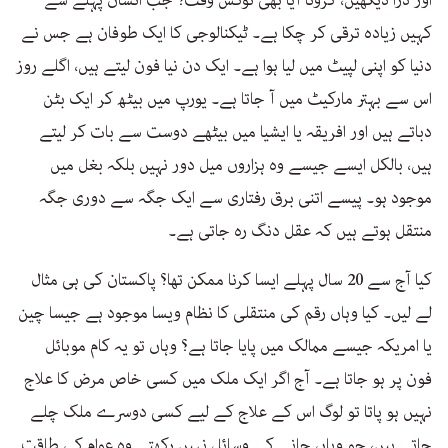
کہیں زیادہ ترقی کر چکا ہے۔ ٹیکنالوجی کا ایک طوفان ہے جس نے
دنیا کو اپنی لپیٹ میں لیا ہوا ہے۔ ایک دن نیا فون لیتے ہیں، اگلے روز
اس سے بہتر مارکیٹ میں آ جاتا ہے۔ یورپ میں بیٹھ کر ایک بٹن
دباتے ہیں اور افریقہ یا ایشیا میں بیٹھے دوست سے بات کر لیتے
ہیں، بالکل ایسے جیسے وہ ہزاروں میل دور نہیں بلکہ بغل میں
موجود ہو۔ پیسے اتنی برق رفتاری سے ایک جگہ سے دوری جگہ
منتقل ہوتے ہیں کہ عقل دنگ رہ جاتی ہے۔
کیا آج سے 20 سال پہلے ایسا کرنا ممکن تھا؟ پاکستان کی ہی مثال
لے لیں۔ کیا وہاں رقم کی منتقلی کا نظام ویسا موجود ہے جیسا چین
یا امریکہ جیسے ممالک میں پایا جاتا ہے؟ وہاں تو یہ کام موبائل
فون پر ہو جاتا ہے۔ آج اگر ایک ملک میں کسی خاص مرض کا علاج
نہیں ہو پاتا تو لوگ اس کے علاج کے لیے کسی دوسرے ملک چلے
جاتے ہیں، جو وہاں جانے کے وسائل نہیں رکھتے وہ عوام کی طاقت