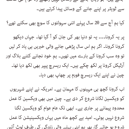
سے ٹویٹر پر اپنے جانے کے وسائل پیدا کرتے ہیں۔
کیا ہم آج سے 20 سال پہلے اتنی سہولتوں کا سوچ بھی سکتے تھے؟
پر یہ کرونا۔۔۔ یہ تو دنیا بھر کی جان کو آ گیا تھا۔ جہاں دیکھو
کرونا کرونا۔ اگر ہم اس سال پڑھی جانے والی خبریں ہی یاد کر لیں
تو وہ سب کرونا کے بارے میں تھیں۔ ہم خود نجانے کتنے بلاگ اور
آرٹیکل کرونا پر لکھ چکے ہیں۔ ایک ریسرچ پیپر بھی لکھ دیا تھا۔
چین نے اپنے ایک ریسرچ فورم پر چھاپ بھی دیا۔
اب کرونا کچھ ہی مہینوں کا مہمان ہے۔ امریکہ نے اپنے شہریوں
کو ویکسین لگانا شروع کر دی ہے۔ چین میں بھی ویکسین کا عمل
محدود پیمانے پر جاری ہے۔ ابھی تک عام عوام کو ویکسین لگنا
شروع نہیں ہوئی۔ امید ہے کچھ ماہ میں یہاں ویکسینیشن کا عمل
شروع ہو جائے گا، پھر ہم اپنی پہلے والی زندگی کی طرف لوٹ آئیں