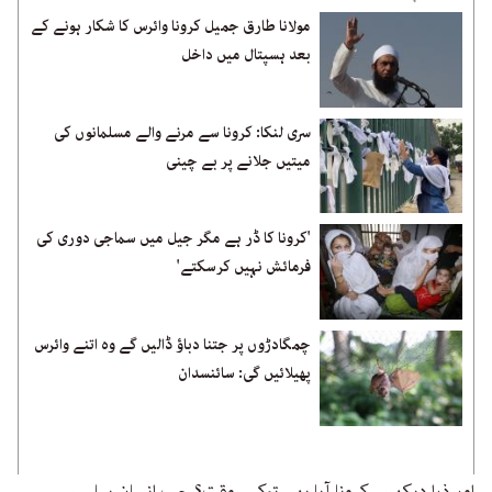
مولانا طارق جمیل کرونا وائرس کا شکار ہونے کے
بعد ہسپتال میں داخل
سری لنکا: کرونا سے مرنے والے مسلمانوں کی
میتیں جلانے پر بے چینی
'کرونا کا ڈر ہے مگر جیل میں سماجی دوری کی
فرمائش نہیں کرسکتے'
چمگادڑوں پر جتنا دباؤ ڈالیں گے وہ اتنے وائرس
پھیلائیں گی: سائنسدان
اور ذرا دیکھیں، کرونا آیا بھی توکس وقت؟ جب انسان پہلے سے