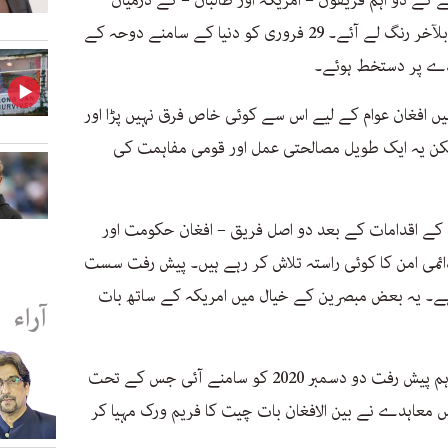
ے دو اہم فریقوں – امریکہ اور طالبان – کے درمیان
سال ہاسال سے چلے آ رہے خفیہ مذاکرات بلآخر رنگ لے آئے۔ 29 فروری کو دنیا کے سامنے دوحہ کے
ہدے پر دستخط ہوئے۔
 افغان عوام کے لیے اس سے کوئی خاص فرق نہیں پڑا اور
لیکن یہ ایک طویل مصالحتی عمل اور قومی مفاہمت کی
ے اقدامات کے بعد دو اصل فریق – افغان حکومت اور
ائمی امن کا کوئی راستہ تلاش کر رہے ہیں۔ پیش رفت سست
ہے۔ یہ بعض مبصرین کے خیال میں امریکہ کے ساتھ بات
آراء
طالبان اور افغان حکومت کے درمیان ایک اہم پیش رفت دو دسمبر 2020 کو سامنے آئی جس کے تحت
معاہدے نے بین الافغان بات چیت کا فریم ورک مہیا کر