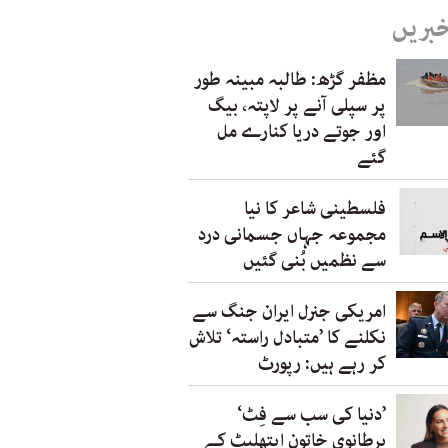
خبریں
مظفر گڑھ: طالبہ مبینہ طور
پر سپلی آنے پر لاپتہ، بیگ
اور جوتے دریا کنارے مل
گئے
فلسطینی شاعر کا نیا
مجموعہ جہاں جسمانی درد
سے نظمیں بُنی گئیں
امریکی جنرل ایران جنگ سے
نکلنے کا ’متبادل راستہ‘ تلاش
کر رہے ہیں: رپورٹ
’دنیا کی سب سے فِٹ‘
برطانوی خاتون ایتھلیٹ کے