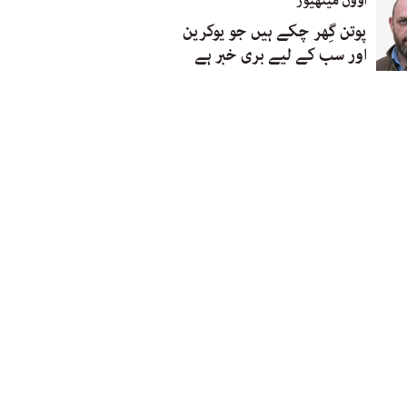
اوون میتھیوز
پوتن گِھر چکے ہیں جو یوکرین
اور سب کے لیے بری خبر ہے