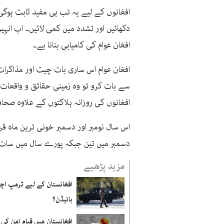
افغانوں کے لیے یہ تب ہی مفید ثابت ہو
دکھائیں اور تشدد میں کمی لائیں۔ اب انہ
افغان عوام کی کامیابی بنانا ہے۔
افغان عوام اس ساری بات چیت اور مذاکرات
سے بات کرو تو وہ زمینی حقائق و واقعات کی
افغانوں کی روزانہ ہلاکتوں کے علاوہ صح
اس سال نومبر اور دسمبر خونی ترین ماہ قر
دسمبر میں تین جبکہ پورے سال میں سات ص
مزید پڑھیے
افغانستان کے لیے ٹرمپ اچھ
بائیڈن؟
افغانستان میں قیام امن کی 