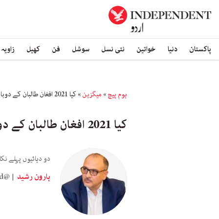
پاکستان
دنیا
خواتین
نئی نسل
سوشل
فن
کھیل
زاویہ
ہوم پیچ
»
میگزین
»
کیا 2021 افغان طالبان کے دوبارہ اقتدار میں آنے کا سال ہوگا؟
کیا 2021 افغان طالبان کے دوبارہ اقتدار میں آنے کا سال ہوگا؟
دو دہائیوں پہلے نکالے جانے والے طالبان کیا دوب
ہارون رشید
id@