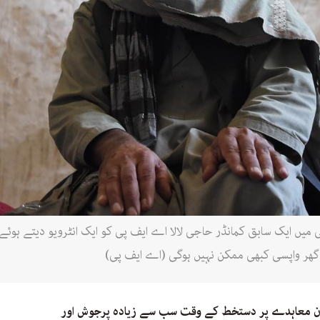
ے پنجوائی میں ایک سابق کمانڈر حاجی لالا اے ایف پی کو ایک انٹرویو دیتے ہو
 گھر واپسی کبھی ممکن نہیں ہوگی (اے ایف پی)
دن معاہدے پر دستخط کے وقت سب سے زیادہ پرجوش اور