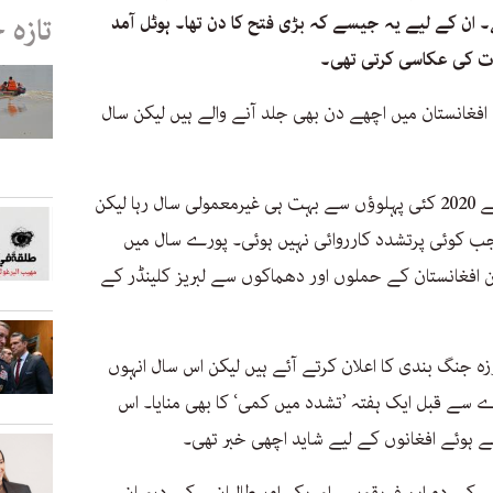
 ان کے لیے یہ جیسے کہ بڑی فتح کا دن تھا۔ ہوٹل آمد
تازہ 
ات کی عکاسی کرتی تھی۔
فغانستان میں اچھے دن بھی جلد آنے والے ہیں لیکن سال
اگرچہ جنگ سے تباہ حال افغانستان کے لیے 2020 کئی پہلوؤں سے بہت ہی غیرمعمولی سال رہا لیکن
ے جب کوئی پرتشدد کارروائی نہیں ہوئی۔ پورے سال میں
ن افغانستان کے حملوں اور دھماکوں سے لبریز کلینڈر کے
زہ جنگ بندی کا اعلان کرتے آئے ہیں لیکن اس سال انہوں
 سے قبل ایک ہفتہ ’تشدد میں کمی‘ کا بھی منایا۔ اس
 ہوئے افغانوں کے لیے شاید اچھی خبر تھی۔