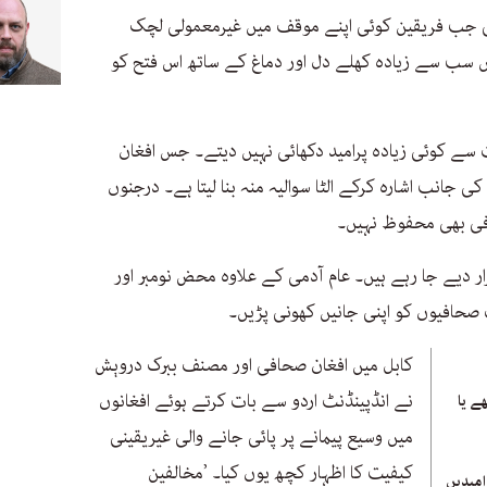
گی جب فریقین کوئی اپنے موقف میں غیرمعمولی لچک
یں سب سے زیادہ کھلے دل اور دماغ کے ساتھ اس فتح کو
 سے کوئی زیادہ پرامید دکھائی نہیں دیتے۔ جس افغان
 جانب اشارہ کرکے الٹا سوالیہ منہ بنا لیتا ہے۔ درجنوں
افی بھی محفوظ نہیں۔
ار دیے جا رہے ہیں۔ عام آدمی کے علاوہ محض نومبر اور
حافیوں کو اپنی جانیں کھونی پڑیں۔
کابل میں افغان صحافی اور مصنف ببرک دروېش
نے انڈپینڈنٹ اردو سے بات کرتے ہوئے افغانوں
ے یا
میں وسیع پیمانے پر پائی جانے والی غیریقینی
کیفیت کا اظہار کچھ یوں کیا۔ ’مخالفین
امیدیں