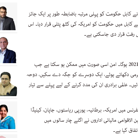
ے کابل حکومت کو پہلی مرتبہ باضابطہ طور پر ایک جائز
نے کابل میں حکومت کو امریکہ کی کٹھ پتلی قرار دیا۔ اس
2020 سے زیادہ اہم اب افغانستان کے لیے 2021 ہوگا۔ امن اسی صورت میں ممکن ہو سکتا ہے جب
نرمی دکھاتے ہوئے، ایک دوسرے کو جگہ دے سکیں، دوحہ
ں۔ عالمی برادری ان کی مدد کرنے کے لیے پہلے سے تیار
انفرنس میں امریکہ، برطانیہ، یورپی ریاستوں، جاپان، کینیڈا
 الاقوامی مالیاتی اداروں نے اگلے چار سالوں میں
تفاق کیا ہے۔