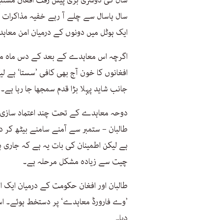
سال کی دوسری بڑی پیش رفت افغان مسئلے ک
ایک ہوٹل میں دونوں کے درمیان امن معا
اگرچہ اس معاہدے کے بعد کے دس ماہ میں
افغانوں کا خون آج بھی کافی ’سستا‘ ہے 
جانب شاید پہلا بڑا قدم سمجھا جا رہا ہے۔
دوحہ معاہدے کے تحت چند اعتماد سازی ک
طالبان – ستمبر سے آمنے سامنے بیٹھ کر د
ہے لیکن اطمینان کی بات یہ ہے کہ جاری 
چیت سے زیادہ مشکل مرحلہ ہے۔
’وے فارورڈ معاہدے‘ پر دستخط ہوئے۔ اس 
دیا۔