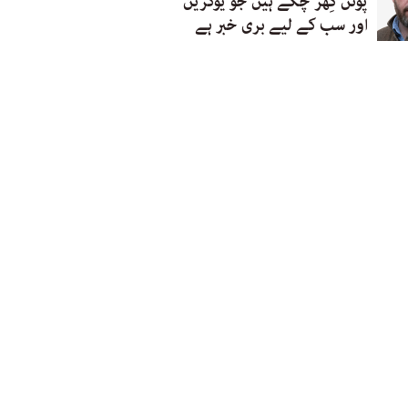
پوتن گِھر چکے ہیں جو یوکرین
اور سب کے لیے بری خبر ہے