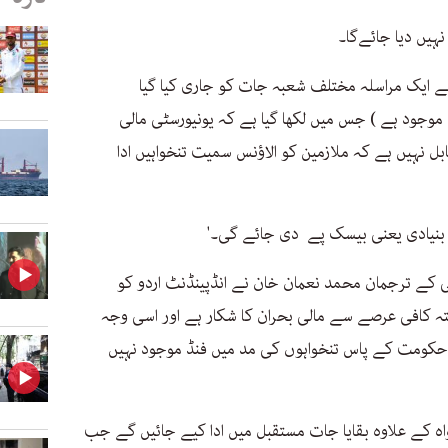
نہیں دیا جائےگا۔
 ایک مراسلہ مختلف شعبہ جات کو جاری کیا گیا
وجود ہے ) جس میں لکھا گیا ہے کہ یونیورسٹی مالی
بل نہیں ہے کہ ملازمین کو الاؤنس سمیت تنخواہیں ادا
 بنیادی یعنی بیسک پے دی جائے گی۔'
کے ترجمان محمد نعمان خان نے انڈپینڈنٹ اردو کو
تہ کافی عرصے سے مالی بحران کا شکار ہے اور اسی وجہ
ہ حکومت کے پاس تنخواہوں کی مد میں فنڈ موجود نہیں
واہ کے علاوہ بقایا جات مستقبل میں ادا کیے جائیں گے جب