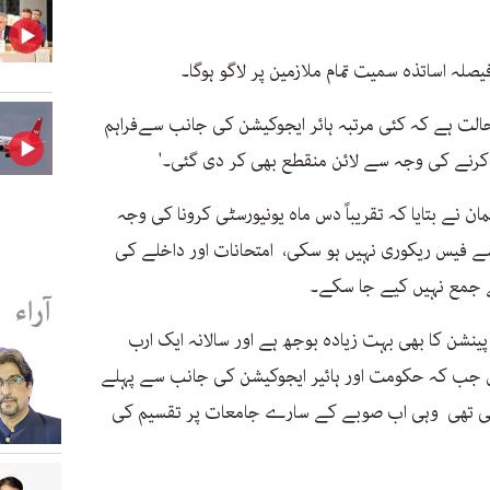
یصلہ اساتذہ سمیت تمام ملازمین پر لاگو ہوگا۔
ہ حالت ہے کہ کئی مرتبہ ہائر ایجوکیشن کی جانب سےفراہم
 کرنے کی وجہ سے لائن منقطع بھی کر دی گئی۔'
نے بتایا کہ تقریباً دس ماہ یونیورسٹی کرونا کی وجہ
 فیس ریکوری نہیں ہو سکی، امتحانات اور داخلے کی
ے جمع نہیں کیے جا سکے۔
آراء
 پینشن کا بھی بہت زیادہ بوجھ ہے اور سالانہ ایک ارب
 جب کہ حکومت اور ہائیر ایجوکیشن کی جانب سے پہلے
اتی تھی وہی اب صوبے کے سارے جامعات پر تقسیم کی