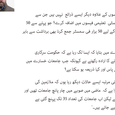
فیسوں کے علاوہ دیگر ایسے ذرائع نہیں ہیں جن سے
خسارے کو پورا کیا جا سکے۔ تو کیا یونیورسٹی تعلیمی فیسوں میں اضافہ کرے؟ جو پہلے سے 50
ہزار روپے تک فی سمسٹر ہیں؟ ایک غریب کے لیے 50 ہزار فی سمسٹر جمع کرنا بھی برداشت سے باہر
 میں بتایا کہ ایسا لگ رہا ہے کہ حکومت سرکاری
ے کا ارادہ رکھتے ہے کیونکہ جب جامعات خسارے میں
اس اور کیا ذریعہ ہو سکتا ہے؟
ہلی مرتبہ ایسے حالات دیکھ رہا ہوں کہ ملازمین کی
ا ہے کہ ماضی میں صوبے میں چار پانچ جامعات تھیں اور
حکومت کی طرف سے ان کو فنڈ ملتے تھے لیکن اب جامعات کی تعداد 35 تک پہنچ گئی ہے