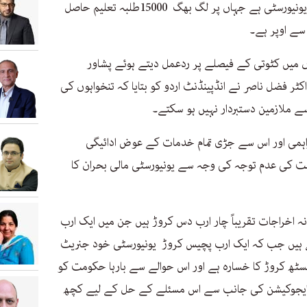
پشاور یونیورسٹی صوبے کی سب سے بڑی یونیورسٹی ہے جہاں پر لگ بھگ 15000طلبہ تعلیم حاصل
ں میں کٹوتی کے فیصلے پر ردعمل دیتے ہوئے پشاور
ر فضل ناصر نے انڈپینڈنٹ اردو کو بتایا کہ تنخواہوں کی
سے ملازمین دستبردار نہیں ہو سکتے۔
اہمی اور اس سے جڑی تمام خدمات کے عوض ادائیگی
ت کی عدم توجہ کی وجہ سے یونیورسٹی مالی بحران کا
انہ اخراجات تقریباً چار ارب دس کروڑ ہیں جن میں ایک ارب
ں جب کہ ایک ارب پچیس کروڑ یونیورسٹی خود جنریٹ
ینسٹھ کروڑ کا خسارہ ہے اور اس حوالے سے بارہا حکومت کو
ئیر ایجوکیشن کی جانب سے اس مسئلے کے حل کے لیے کچھ