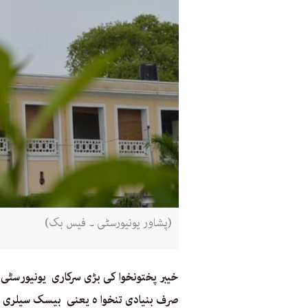
(پشاور یونیورسٹی ۔ فیس بک)
خیبر پختونخوا کی بڑی سرکاری یونیورسٹی 
صرف بنیادی تنخوا ہ یعنی بیسک سیلری دی