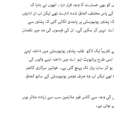
کو بھی خسارے کا وجہ قرار دیا ۔ انھوں نے بتایا کہ
ے پاس مخلتف الحاق شدہ ادارے تھے لیکن اب ان اداروں
 پشاور یونیورسٹی پر پابندی لگائی گئی کہ پشاور سے
ی اے نہیں کر سکیں گے۔ ان کی فیسوں کی مد میں نقصان
تقریباً ایک لاکھ طلبہ پشاور یونیورسٹی میں داخلہ لیتے
ہزار ہو گئے ہیں ۔ اسی طرح پرائیویٹ ایم اے میں داخلہ لینے والوں کی
وہ کم ہو کر سات ہزار تک پہنچ گئی ہے۔ خواتین سرکاری کالجز
 تھے لیکن اب وہ صرف وومن یونیورسٹی کے ساتھ الحاق
تی کی وجہ سے کلاس فور ملازمین سب سے زیادہ متاثر ہوں
ے ہوتی ہے۔