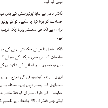
نہیں کیا گیا۔
ڈاکٹر ناصر نے بتایا 'یونیورسٹی کے پاس 
ہے۔'
ڈاکٹر فضل ناصر نے حکومتی رویے کے بارے
جامعات کو بھی نجی سیکٹر کے حوالے کرن
ہوں تو فیسوں میں اضافے کے علاوہ ان کے پ
انھوں نے بتایا 'یونیورسٹی کی تاریخ میں پ
تنخواہوں کے پیسے نہیں ہیں۔ مسئلہ یہ ہو
لیکن وہی فنڈز اب 35 جامعات پر تقسیم کیے جاتے ہیں۔'