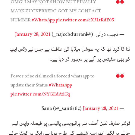
OMG! I MAY NOT SHOW BUT FINALLY
MARK ZUCKERBERG GOT MY CONTACT
NUMBER
#WhatsApp
pic.twitter.com/eX3LtRdE05
— نجیب درانی (@najeebdurrani_)
January 28, 2021
ثنا کا کہنا تھا کہ یہ سوشل میڈیا کی طاقت ہے جس نے وٹس ایپ
کو بھی سٹیٹس پر آنے پر مجبور کر دیا ہے۔
Power of social media forced whatsapp to
update their Status
#WhatsApp
pic.twitter.com/NYGEdAtiTq
January 28, 2021
— Sana (@_santistic)
ٹوئٹر صارف ثمین آصف نے پرائیویسی پالیسی پر فیصلہ واپس لیے
جانے پر لکھا: ’بھروسہ شیشے کی طرح ہوتا ہے، ایک بار ٹوٹ جائے