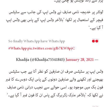
ہزار سے زائد ٹویٹس ہو چکی ہیں۔
ٹوئٹر پر خدیجہ نامی صارف نے وٹس ایپ کی جانب سے سٹیٹس
فیچر کے استعمال پر لکھا: ’بالآخر وٹس ایپ کے پاس بھی وٹس ایپ
آ گیا ہے۔‘
So finally WhatsApp have WhatsApp
#WhatsApp
pic.twitter.com/gfb7KW8pjC
January 28, 2021
— Khadija (@Khadija75541845)
وٹس ایپ پر سٹیٹس صرف ان صارفین کو نظر آتا ہے جب سٹیٹس
بھیجنے اور لکھنے والے صارفین دونوں کے پاس ایک دوسرے کا نمبر
فون بک میں موجود ہو۔ اسی حوالے سے نجیب درانی نامی صارف
نے لکھا کہ ’بالآخر مارک زکربرگ کے پاس ان کا فون نمبر آ گیا ہے۔‘