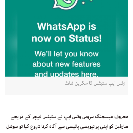
وٹس ایپ سٹیٹس کا سکرین شاٹ
معروف میسجنگ سروس وٹس ایپ نے سٹیٹس فیچر کے ذریعے
صارفین کو اپنی پرائیویسی پالیسی سے آگاہ کرنا شروع کیا تو سوشل