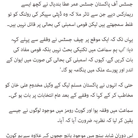
جسٹس آف پاکستان جسٹس عمر عطا بندیال نے كچھ ایسے
ریماركس دیے جن سے تاثر ملا كہ وہ ڈپٹی سپیكر كی رولنگ كو تو
غلط سمجھتے ہیں لیكن قومی اسمبلی كی بحالی پر قائل نہیں ہیں۔
یہاں تک كہ ایک موقع پر چیف جسٹس نے وقفے سے پہلے كہہ
دیا: ’اب ہم سماعت میں تكنیكی بحث نہیں بلكہ قومی مفاد كی
بات كریں گے، كیوں كہ اسمبلی كی بحالی كی صورت میں ایوان كے
اندر اور پورے ملک میں ہنگامہ ہو گا۔‘
حتی كہ انہوں نے پاكستان مسلم لیگ كے وكیل مخدوم علی خان كو
مخاطب كر كے كہا كہ وقفے كے بعد عام انتخابات پر بات ہو گی۔
سماعت میں وقفہ ہوا اور كورٹ رومز میں موجود لوگوں نے جیسے
یقین كر لیا كہ نظریہ ضرورت آیا كہ آیا۔
اس دوران شاید بینچ میں موجود پانچ ججوں كے علاوہ سپریم كورٹ