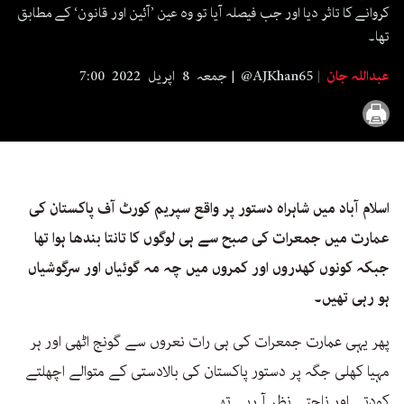
كروانے كا تاثر دیا اور جب فیصلہ آیا تو وہ عین ’آئین اور قانون‘ كے مطابق
تھا۔
عبداللہ جان
@AJKhan65
جمعہ 8 اپریل 2022 7:00
اسلام آباد میں شاہراہ دستور پر واقع سپریم كورٹ آف پاكستان كی
عمارت میں جمعرات کی صبح سے ہی لوگوں كا تانتا بندھا ہوا تھا
جبكہ كونوں كھدروں اور كمروں میں چہ مہ گوئیاں اور سرگوشیاں
ہو رہی تھیں۔
پھر یہی عمارت جمعرات كی ہی رات نعروں سے گونج اٹھی اور ہر
مہیا كھلی جگہ پر دستور پاكستان كی بالادستی كے متوالے اچھلتے
كودتے اور ناچتے نظر آ رہے تھے۔