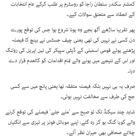
كمشنر سكندر سلطان راجا كو روسٹرم پر طلب كركے عام انتخابات
كے انعقاد سے متعلق سوالات كیے۔
پھر تقریبا ساڑھے آٹھ بجے وہ ہونا شروع ہوا جس كی توقع پورے
دن كسی نے نہیں كی تھی یعنی چیف جسٹس نے بینچ كا فیصلہ
پڑھتے ہوئے قومی اسمبلی کے ڈپٹی سپیكر كی تین اپریل كی رولنگ
اور اس كے نتیجے میں ہونے والے تمام اقدامات كو كالعدم قرار دے
دیا۔
صرف یہ ہی نہیں بلكہ فیصلہ متفقہ تھا یعنی پانچ میں سے كسی
جج كی طرف سے مخالفت نہیں ہوئی۔
شاید چند سیكنڈ تک تو صبح سے ’ملے جلے‘ فیصلے كی توقع كرنے
والے گویا گنگ ہو كر رہ گئے، اپنے موبائل فونز پر تیزی سے انگلیاں
چلاتے صحافی بھی حیران نظر آئے۔