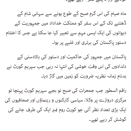
ماہ صیام كی اس گرم صبح کے طوع ہونے سے سہانی شام كے
ڈھلنے تک كے اس سفر كو مملكت خداداد میں جمہوریت كے
دیوانوں كی ایک ایسی مہم سے تعبیر كیا جا سكتا ہے جس كا اختتام
دستور پاكستان كی برتری اور غلبے پر ہوا۔
پاكستان میں جمہور كی حاكمیت اور دستور كی بالادستی كے
دلدادوں كی اس وقت خوشی كی انتہا نہ رہی جب سپریم كورٹ نے
بدنام زمانہ نظریہ ضرورت كو زمین میں گاڑ دیا۔
راقم السطور جب جمعرات کی صبح نو بجے سپریم كورٹ پہنچا تو
مركزی دروازے پر وكلا، سیاسی كاركنوں و رہنماؤں اور صحافیوں كی
ایک بڑی تعداد نظر آئی جو كورٹ روم نمبر ایک كی طرف جانے كی
كوشش كر رہے تھے۔