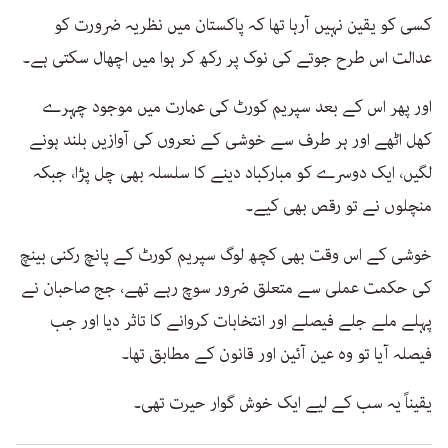
كسی كو یقین نہیں آرہا تھا كہ پاكستان میں نظریہ ضرورت كو
عدالت اس طرح جوتے كی نوک پر ركھ كر ہوا میں اچھال سكتی ہے۔
اور پھر اس كے بعد سپریم كورٹ كی عمارت میں موجود چہرے
كھل اٹھے اور ہر طرف سے خوشی كے نعروں كی آوازیں بلند ہونے
لگیں، ایک دوسرے كو مبارکباد دینے كا سلسلہ بھی چل پڑا، جبكہ
منچلوں نے تو رقص بھی كیے۔
خوشی كے اس وقت بھی كچھ لوگ سپریم كورٹ كے پانچ ركنی بینچ
كی حکمت عملی سے متعلق ضرور سوچ رہے تھے، جج صاحبان نے
پہلے ملے جلے فیصلے اور انتخابات كروانے كا تاثر دیا اور جب
فیصلہ آیا تو وہ عین آئین اور قانون كے مطابق تھا۔
یقیناً یہ سب كے لیے ایک خوش گوار حیرت تھی۔