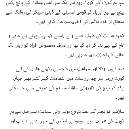
سپریم كورٹ كے كورٹ روم نمبر ایک میں اعلیٰ عدالت كے پانچ ركنی
بینچ نے تین اپریل كو قومی اسمبلی كے ڈپٹی سپیكر كی رولنگ سے
متعلق از خود نوٹس كی آخری سماعت کرنی تھی۔
كمرہ عدالت كی طرف جانے والے راستے كو بہت پہلے ہی خاص و
عام كے لیے بند كر دیا گیا تھا اور صرف مخصوص افراد كو وہاں تک
جانے كی اجازت دی جا رہی تھی۔
صحافیوں، وكلا اور سماعت میں دلچسپی ركھنے والوں كے لیے
كورٹ رومز نمبر چھ اور سات میں انتظامات كیے گئے تھے جہاں
بیٹھ كر بینچ كی كارروائی ساؤنڈ سسٹم كے ذریعے سنی جا سكتی
تھی۔
ساڑھے نو بجے كے بعد شروع ہونے والی سماعت سے قبل سپریم
كورٹ كی عمارت میں موجود ہر شخص كے چہرے پر تذبذب اور