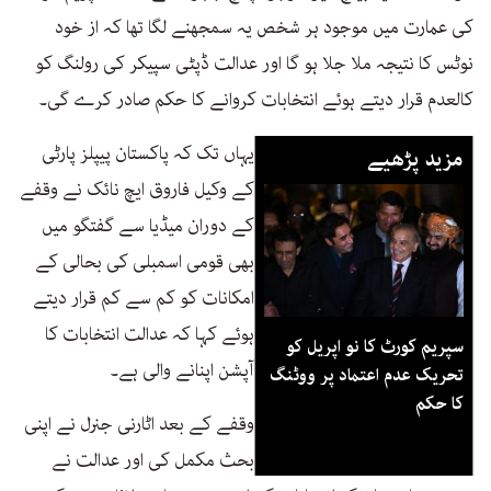
كی عمارت میں موجود ہر شخص یہ سمجھنے لگا تھا كہ از خود
نوٹس كا نتیجہ ملا جلا ہو گا اور عدالت ڈپٹی سپیكر كی رولنگ كو
كالعدم قرار دیتے ہوئے انتخابات كروانے كا حكم صادر كرے گی۔
یہاں تک كہ پاكستان پیپلز پارٹی
مزید پڑھیے
كے وكیل فاروق ایچ نائک نے وقفے
كے دوران میڈیا سے گفتگو میں
بھی قومی اسمبلی كی بحالی كے
امكانات كو كم سے كم قرار دیتے
ہوئے كہا كہ عدالت انتخابات كا
سپریم کورٹ کا نو اپریل کو
آپشن اپنانے والی ہے۔
تحریک عدم اعتماد پر ووٹنگ
کا حکم
وقفے كے بعد اٹارنی جنرل نے اپنی
بحث مكمل كی اور عدالت نے