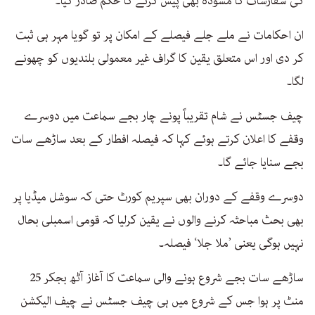
كی سفارشات كا مسودہ بھی پیش كرنے كا حكم صادر كیا۔
ان احكامات نے ملے جلے فیصلے كے امكان پر تو گویا مہر ہی ثبت
كر دی اور اس متعلق یقین كا گراف غیر معمولی بلندیوں كو چھونے
لگا۔
چیف جسٹس نے شام تقریباً پونے چار بجے سماعت میں دوسرے
وقفے كا اعلان كرتے ہوئے كہا كہ فیصلہ افطار كے بعد ساڑھے سات
بجے سنایا جائے گا۔
دوسرے وقفے كے دوران بھی سپریم كورٹ حتی كہ سوشل میڈیا پر
بھی بحث مباحثہ كرنے والوں نے یقین كرلیا كہ قومی اسمبلی بحال
نہیں ہوگی یعنی ’ملا جلا‘ فیصلہ۔
ساڑھے سات بجے شروع ہونے والی سماعت كا آغاز آٹھ بجکر 25
منٹ پر ہوا جس كے شروع میں ہی چیف جسٹس نے چیف الیكشن