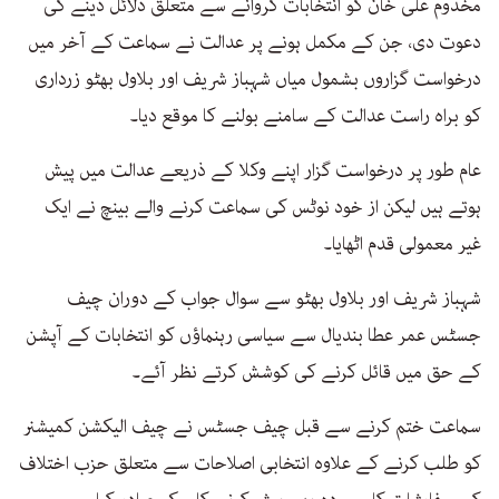
مخدوم علی خان كو انتخابات كروانے سے متعلق دلائل دینے كی
دعوت دی، جن كے مكمل ہونے پر عدالت نے سماعت كے آخر میں
درخواست گزاروں بشمول میاں شہباز شریف اور بلاول بھٹو زرداری
كو براہ راست عدالت كے سامنے بولنے كا موقع دیا۔
عام طور پر درخواست گزار اپنے وكلا كے ذریعے عدالت میں پیش
ہوتے ہیں لیکن از خود نوٹس كی سماعت كرنے والے بینچ نے ایک
غیر معمولی قدم اٹھایا۔
شہباز شریف اور بلاول بھٹو سے سوال جواب كے دوران چیف
جسٹس عمر عطا بندیال سے سیاسی رہنماؤں كو انتخابات كے آپشن
كے حق میں قائل كرنے كی كوشش كرتے نظر آئے۔
سماعت ختم كرنے سے قبل چیف جسٹس نے چیف الیكشن كمیشنر
كو طلب كرنے كے علاوہ انتخابی اصلاحات سے متعلق حزب اختلاف