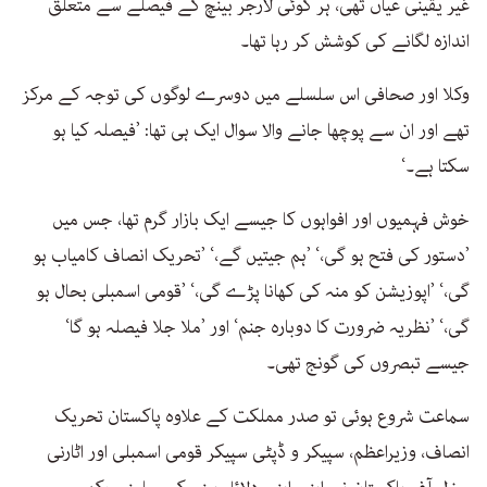
غیر یقینی عیاں تھی، ہر كوئی لارجر بینچ كے فیصلے سے متعلق
اندازہ لگانے كی كوشش كر رہا تھا۔
وكلا اور صحافی اس سلسلے میں دوسرے لوگوں كی توجہ كے مركز
تھے اور ان سے پوچھا جانے والا سوال ایک ہی تھا: ’فیصلہ كیا ہو
سكتا ہے۔‘
خوش فہمیوں اور افواہوں كا جیسے ایک بازار گرم تھا، جس میں
’دستور كی فتح ہو گی،‘ ’ہم جیتیں گے،‘ ’تحریک انصاف كامیاب ہو
گی،‘ ’اپوزیشن كو منہ كی كھانا پڑے گی،‘ ’قومی اسمبلی بحال ہو
گی،‘ ’نظریہ ضرورت كا دوبارہ جنم‘ اور ’ملا جلا فیصلہ ہو گا‘
جیسے تبصروں كی گونج تھی۔
سماعت شروع ہوئی تو صدر مملكت كے علاوہ پاكستان تحریک
انصاف، وزیراعظم، سپیكر و ڈپٹی سپیكر قومی اسمبلی اور اٹارنی