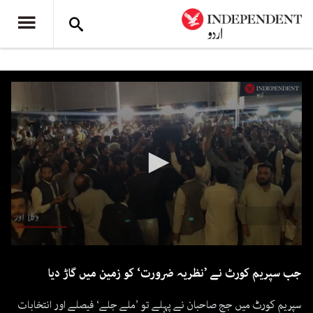
0
seconds
جب سپریم كورٹ نے ’نظریہ ضرورت‘ كو زمین میں گاڑ دیا
of
54
seconds
سپریم کورٹ میں جج صاحبان نے پہلے تو ’ملے جلے‘ فیصلے اور انتخابات