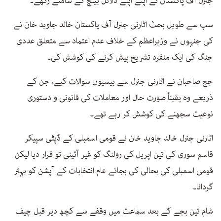
جنرل آف پاكستان نے اپنے اپنے دلائل بینچ كے سامنے ركھے۔
سب سے طویل بحث اٹارنی جنرل آف پاكستان خالد جاوید خان نے
كی جنہوں نے وزیراعظم كے خلاف عدم اعتماد سے متعلق عددی
جنگ كی ایک منفرد تشریح پیش كرنے كی كوشش كی۔
جج صاحبان نے اٹارنی جنرل سے بیسیوں سوالات كیے، جن كے
ذریعے وہ یقیناً صورت حال اور معاملات كی قانونی و دستوری
نوعیت سجھنے كی كوشش كر رہے تھے۔
اٹارنی جنرل خالد جاوید خان نے قومی اسمبلی كے ڈپٹی سپیكر
قاسم سوری كی تین اپریل كی رولنگ كو غیر آئینی تو قرار دیا لیكن
قومی اسمبلی كی بحالی كی بجائے عام انتخابات كے آپشن كو بہتر
گردانا۔
شام تین بجے كے بعد سماعت میں وقفے سے كچھ دیر قبل چیف