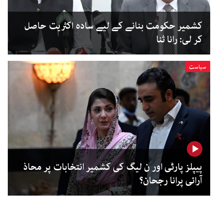
کشمیر حکومت بنانے کے لیے سادہ اکثریت حاصل
کر لی: رانا ثنا
سیاست
پیپلز پارٹی اور ن لیگ کی کشمیر انتخابات پر محاذ
آرائی پرانا رجحان؟