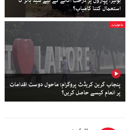
بونیر: پہاڑوں پر درخت اگانے کے لیے سیڈ بالز کا
استعمال کتنا کامیاب؟
ماحولیات
پنجاب گرین کریڈٹ پروگرام: ماحول دوست اقدامات
پر انعام کیسے حاصل کریں؟