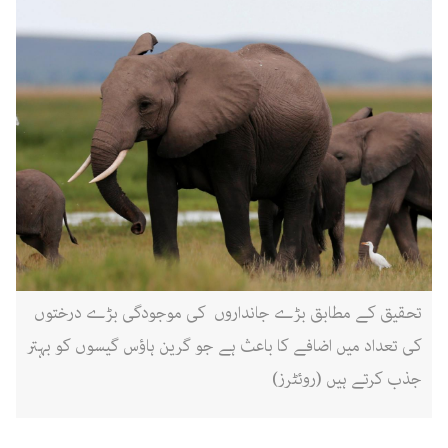
تحقیق کے مطابق بڑے جانداروں کی موجودگی بڑے درختوں
کی تعداد میں اضافے کا باعث ہے جو گرین ہاؤس گیسوں کو بہتر
جذب کرتے ہیں (روئٹرز)