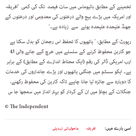
تخمینے کے مطابق بائیوماس میں سات فیصد تک کی کمی ’افریقہ
اور امریکہ میں بڑے بیج والے درختوں کی معدومی اور درختوں کے
جھنڈ علیحدہ علیحدہ ہونے سے زیادہ ہے۔‘
رپورٹ کے مطابق: ’ ہاتھیوں کا تحفظ اس رجحان کو بدل سکتا ہے
جو کاربن محفوظ کرنے کے سلسلے میں خرچ کیے جانے والی 43
ارب امریکی ڈالر کی رقم (ایک محتاط اندازے کے مطابق) کے برابر
ہے۔ ایکو سسٹم میں جنگلی ہاتھیوں اور بڑے جانداروں کی خدمات
کا دوبارہ سے جائزہ لیا جانا چاہیے تاکہ کاربن کی محفوظ رکھنے،
جنگلات کے بچاؤ میں ان کے کردار کو بہتر انداز میں سمجھا جا س
© The Independent
اسی بارے میں:
افریقہ
ماحولیاتی تبدیلی