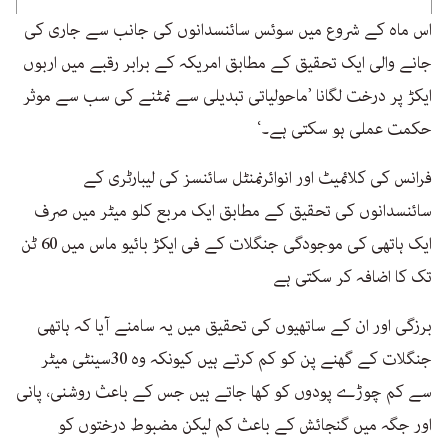
اس ماہ کے شروع میں سوئس سائنسدانوں کی جانب سے جاری کی
جانے والی ایک تحقیق کے مطابق امریکہ کے برابر رقبے میں اربوں
ایکڑ پر درخت لگانا ’ماحولیاتی تبدیلی سے نمٹنے کی سب سے موثر
حکمت عملی ہو سکتی ہے۔‘
فرانس کی کلائمیٹ اور انوائرنمنٹل سائنسز کی لیبارٹری کے
سائنسدانوں کی تحقیق کے مطابق ایک مربع کلو میٹر میں صرف
ایک ہاتھی کی موجودگی جنگلات کے فی ایکڑ بائیو ماس میں 60 ٹن
تک کا اضافہ کر سکتی ہے
برزگی اور ان کے ساتھیوں کی تحقیق میں یہ سامنے آیا کہ ہاتھی
جنگلات کے گھنے پن کو کم کرتے ہیں کیونکہ وہ 30سینٹی میٹر
سے کم چوڑے پودوں کو کھا جاتے ہیں جس کے باعث روشنی، پانی
اور جگہ میں گنجائش کے باعث کم لیکن مضبوط درختوں کو