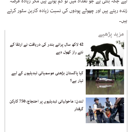
لیے جگہ بنتی ہے جو تعداد میں تو کم ہوتے ہیں مگر زیادہ عرصہ
زندہ رہتے ہیں اور چھوٹے پودوں کی نسبت زیادہ کاربن سٹور کرتے
ہیں۔
مزید پڑھیے
42 لاکھ سال پرانے بندر کی دریافت نے ارتقا کے
نئے راز کھول دیے
کیا پاکستان بڑھتی موسمیاتی تبدیلیوں کے لیے
تیار ہے؟
لندن: ماحولیاتی تبدیلیوں پر احتجاج، 750 کارکن
گرفتار