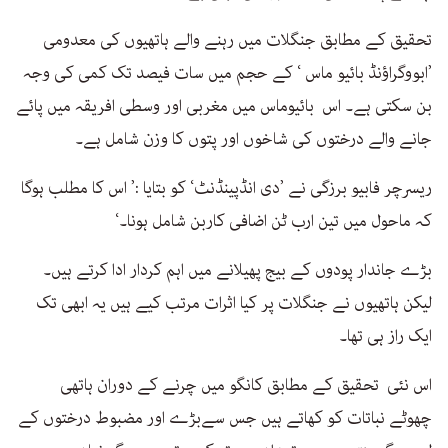
تحقیق کے مطابق جنگلات میں رہنے والے ہاتھیوں کی معدومی
’ابووگراؤنڈ بائیو ماس ‘ کے حجم میں سات فیصد تک کمی کی وجہ
بن سکتی ہے۔ اس بائیوماس میں مغربی اور وسطی افریقہ میں پائے
جانے والے درختوں کی شاخوں اور پتوں کا وزن شامل ہے۔
ریسرچر فابیو برزگی نے ’دی انڈپینڈنٹ‘ کو بتایا :’ اس کا مطلب ہوگا
کہ ماحول میں تین ارب ٹن اضافی کاربن شامل ہونا۔‘
بڑے جاندار پودوں کے بیج پھیلانے میں اہم کردار ادا کرتے ہیں۔
لیکن ہاتھیوں نے جنگلات پر کیا اثرات مرتب کیے ہیں یہ ابھی تک
ایک راز ہی تھا۔
اس نئی تحقیق کے مطابق کانگو میں چرنے کے دوران ہاتھی
چھوٹے نباتات کو کھاتے ہیں جس سےبڑے اور مضبوط درختوں کے