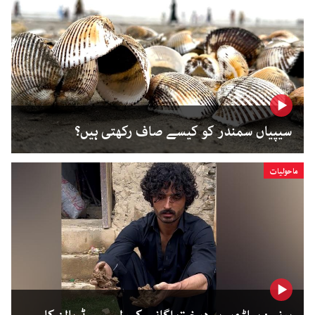
سیپیاں سمندر کو کیسے صاف رکھتی ہیں؟
ماحولیات