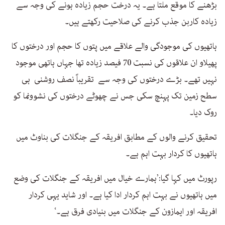
بڑھنے کا موقع ملتا ہے۔ یہ درخت حجم زیادہ ہونے کی وجہ سے
زیادہ کاربن جذب کرنے کی صلاحیت رکھتے ہیں۔
ہاتھیوں کی موجودگی والے علاقے میں پتوں کا حجم اور درختوں کا
پھیلاو ان علاقوں کی نسبت 70 فیصد زیادہ تھا جہاں ہاتھی موجود
نہیں تھے۔ بڑے درختوں کی وجہ سے تقریباً نصف روشنی ہی
سطح زمین تک پہنچ سکی جس نے چھوٹے درختوں کی نشوونما کو
روک دیا۔
تحقیق کرنے والوں کے مطابق افریقہ کے جنگلات کی بناوٹ میں
ہاتھیوں کا کردار بہت اہم ہے۔
رپورٹ میں کہا گیا:’ہمارے خیال میں افریقہ کے جنگلات کی وضع
میں ہاتھیوں نے بہت اہم کردار ادا کیا ہے۔ اور شاید یہی کردار
افریقہ اور ایمازون کے جنگلات میں بنیادی فرق ہے۔‘