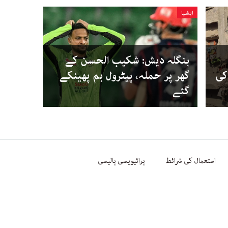
ایشیا
بنگلہ دیش: شکیب الحسن کے
کی
گھر پر حملہ، پیٹرول بم پھینکے
گئے
استعمال کی شرائط
پرائیویسی پالیسی