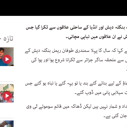
بنگلہ دیش اور انڈیا کے ساحلی علاقوں سے ٹکرا گیا جس
ش نے ان علاقوں میں تباہی مچائی۔
تازہ 
ے کہا کہ سال کا پہلا سمندری طوفان ریمل بنگلہ دیش کے
 سے ملحقہ ساگر جزائر سے ٹکرانا شروع ہوا اور ہوا کی
ے لیے بنائے گئے بند یا تو بہہ گئے یا تباہ ہو گئے جس
 سیلابی پانی میں ڈوب گئے۔
اد و شمار نہیں ہیں لیکن ڈھاکہ میں قائم سوموئے ٹی وی
 جان گئی ہے۔