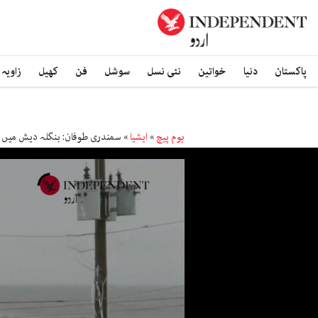
پاکستان
دنیا
خواتین
نئی نسل
سوشل
فن
کھیل
زاویہ
ہوم پیچ
»
ایشیا
»
سمندری طوفان: بنگلہ دیش میں آٹ