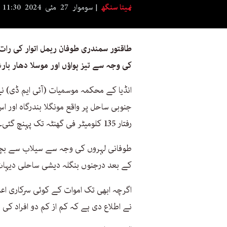
نمیتا سنگھ
سوموار 27 مئی 2024 11:30
طاقتور سمندری طوفان ریمل اتوار کی رات 
کی وجہ سے تیز ہواؤں اور موسلا دھار بار
انڈیا کے محکمہ موسمیات (آئی ایم ڈی) ن
جنوبی ساحل پر واقع مونگلا بندرگاہ اور اس
رفتار 135 کلومیٹر فی گھنٹہ تک پہنچ گئی۔
طوفانی لہروں کی وجہ سے سیلاب سے بچاؤ ک
کے بعد درجنوں بنگلہ دیشی ساحلی دیہات
اگرچہ ابھی تک اموات کے کوئی سرکاری اعد
نے اطلاع دی ہے کہ کم از کم دو افراد کی