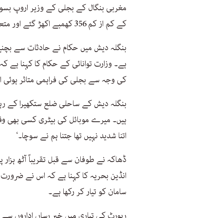
مغربی بنگال کے بجلی کے وزیر اروپ بسوا
کے کم از کم 356 کھمبے اکھڑ گئے اور متعدد ٹرانسفارمرز کو نقصان پہنچا۔
بنگلہ دیش میں حکام نے حادثات سے بچنے
ہے۔ وزارت توانائی کے حکام کا کہنا ہے 
کی وجہ سے بجلی کی فراہمی متاثر ہوئی ا
بنگلہ دیش کے ساحلی ضلع ستکھیرا کے رہ
ہیں۔ میرے موبائل کی بیٹری کسی بھی و
اتنا شدید نہیں تھا جتنا ہم نے سوچا۔‘
انڈین بحریہ کا کہنا ہے کہ اس نے ضرورت 
سامان کو تیار کر رکھا ہے۔
رپورٹ کی تیاری میں خبر رساں اداروں سے