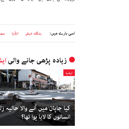
اسی بارے میں:
بنگلہ دیش
انڈیا
سمن
زیادہ پڑھی جانے والی
ایش
ایشیا
کیا جاپان میں آنے والا حالیہ زل
انسانوں کا لایا ہوا تھا؟