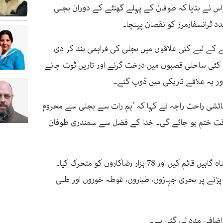
س نے بتایا کہ طوفان کے پہلے گھنٹے کے دوران بجلی
 کے لیے کئی علاقوں میں بجلی کی فراہمی بند کر دی
کہ کئی ساحلی قصبوں میں درخت گرنے اور تاریں ٹوٹ جانے
ور یہ علاقے تاریکی میں ڈوب گئے۔
ائشی راحت راجہ نے کہا کہ ’ہم رات سے بجلی سے محروم
قت ختم ہو جائے گی۔ خدا کے فضل سے سمندری طوفان
ڈھاکہ نے طوفان سے قبل تقریباً آٹھ ہزار پناہ گاہیں قائم کیں اور 78 ہزار رضاکاروں کو متحرک کیا۔
پڑنے پر بحری جہازوں، طیاروں، غوطہ خوروں اور طبی
 اضافی مدد لی گئی ہے۔