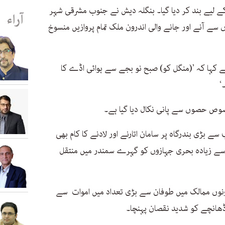
ن کے لیے بند کر دیا گیا۔ بنگلہ دیش نے جنوب مشرقی شہر
آراء
ہاں سے آنے اور جانے والی اندرون ملک تمام پروازیں منسوخ
ے کہا کہ ’(منگل کو) صبح نو بجے سے ہوائی اڈے کا
‘
خصوص حصوں سے پانی نکال دیا گیا ہے۔
بڑی بندرگاہ پر سامان اتارنے اور لادنے کا کام بھی
طل کردیا ہے اور احتیاط کے طور پر 12 سے زیادہ بحری جہازوں کو گہرے سمندر میں منتقل
دونوں ممالک میں طوفان سے بڑی تعداد میں اموات سے
ڈھانچے کو شدید نقصان پہنچا۔