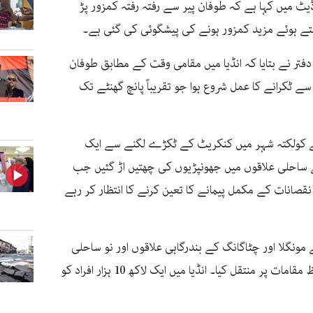
یٹ میں کہا ہے کہ طوفان پیر سے رفتہ رفتہ کمزور پڑ
تے ہوئے مزید کمزور ہونے کی پیشگوئی کی گئی ہے۔
تر نے بتایا کہ انڈیا میں مقامی وقت کے مطابق طوفان
 ٹکرانے کا عمل شروع ہوا جو تقریباً پانچ گھنٹے تک
ے کولکتہ شہر میں کنکریٹ کے ٹکڑے لگنے سے ایک
احلی علاقوں میں جھونپڑیوں کی چھتیں اڑ گئیں جب
صانات کے مکمل پیمانے کا تعین کرنے کا انتظار کر رہے
مونگلا اور چٹاگانگ کے بندرگاہی علاقوں اور نو ساحلی
اضلاع سے تقریباً آٹھ لاکھ لوگوں کو محفوظ مقامات پر منتقل کیا۔ انڈیا میں ایک لاکھ 10 ہزار افراد کو