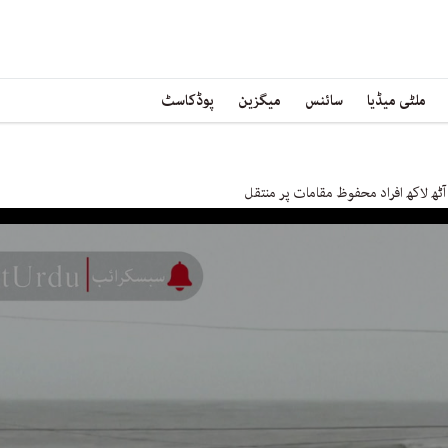
ملٹی میڈیا
سائنس
میگزین
پوڈکاسٹ
ھ لاکھ افراد محفوظ مقامات پر منتقل