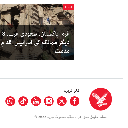
ایشیا
غزہ: پاکستان، سعودی عرب، 8
دیگر ممالک کی اسرائیلی اقدام 
مذمت
فالو کریں:
جملہ حقوق بحق عرب میڈیا محفوظ ہیں۔ 2022 ©