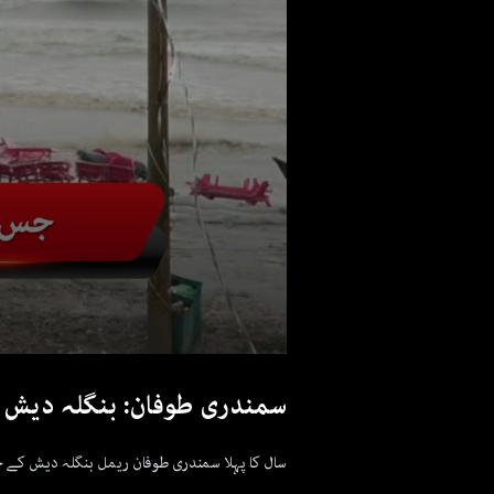
سمندری طوفان: بنگلہ دیش م
سال کا پہلا سمندری طوفان ریمل بنگلہ دیش کے جن