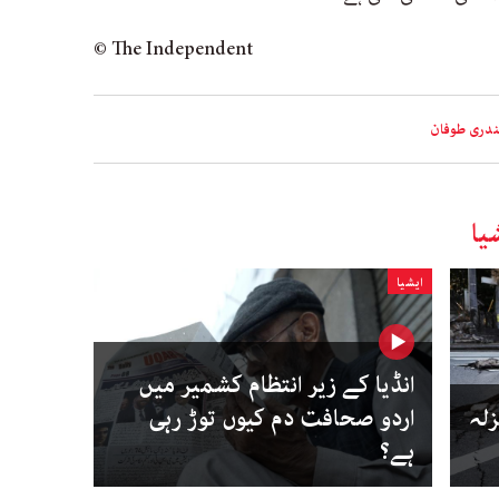
© The Independent
دری طوفان
یا
ایشیا
انڈیا کے زیر انتظام کشمیر میں
زلہ
اردو صحافت دم کیوں توڑ رہی
ہے؟