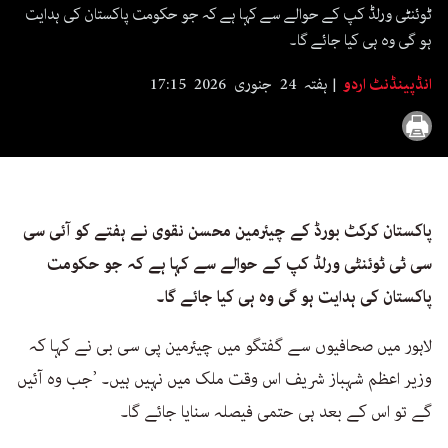
ٹوئنٹی ورلڈ کپ کے حوالے سے کہا ہے کہ جو حکومت پاکستان کی ہدایت
ہو گی وہ ہی کیا جائے گا۔
انڈپینڈنٹ اردو
ہفتہ 24 جنوری 2026 17:15
پاکستان کرکٹ بورڈ کے چیئرمین محسن نقوی نے ہفتے کو آئی سی
سی ٹی ٹوئنٹی ورلڈ کپ کے حوالے سے کہا ہے کہ جو حکومت
پاکستان کی ہدایت ہو گی وہ ہی کیا جائے گا۔
لاہور میں صحافیوں سے گفتگو میں چیئرمین پی سی بی نے کہا کہ
وزیر اعظم شہباز شریف اس وقت ملک میں نہیں ہیں۔ ’جب وہ آئیں
گے تو اس کے بعد ہی حتمی فیصلہ سنایا جائے گا۔