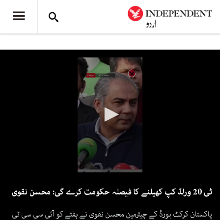
0
seconds
ٹی 20 ورلڈ کپ کھیلنے کا فیصلہ حکومت کرے گی: محسن نقوی
of
52
seconds
پاکستان کرکٹ بورڈ کے چیئرمین محسن نقوی نے ہفتے کو آئی سی سی ٹی