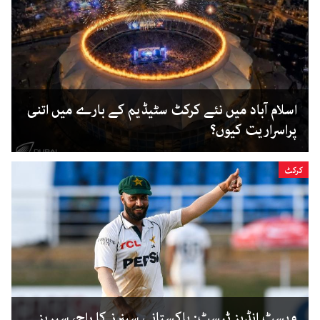
اسلام آباد میں نئے کرکٹ سٹیڈیم کے بارے میں اتنی
پراسراریت کیوں؟
کرکٹ
ویسٹ انڈیز ٹیسٹ: پاکستانی سپنرز کا راج، سیریز