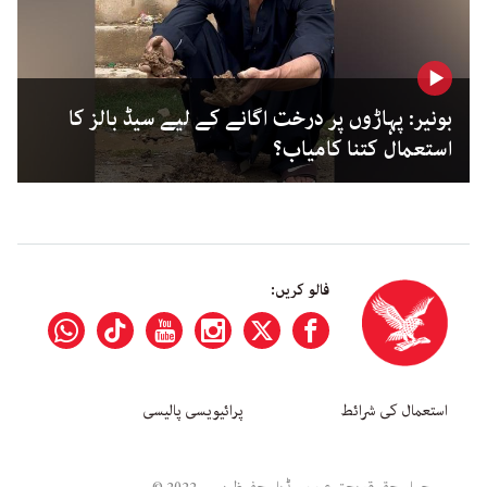
بونیر: پہاڑوں پر درخت اگانے کے لیے سیڈ بالز کا
استعمال کتنا کامیاب؟
فالو کریں:
استعمال کی شرائط
پرائیویسی پالیسی