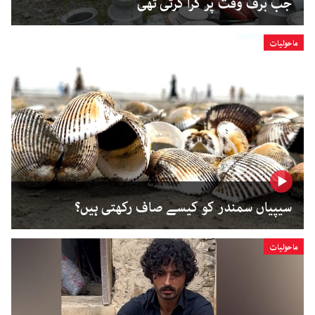
جب برف وقت پر گرا کرتی تھی
ماحولیات
سیپیاں سمندر کو کیسے صاف رکھتی ہیں؟
ماحولیات