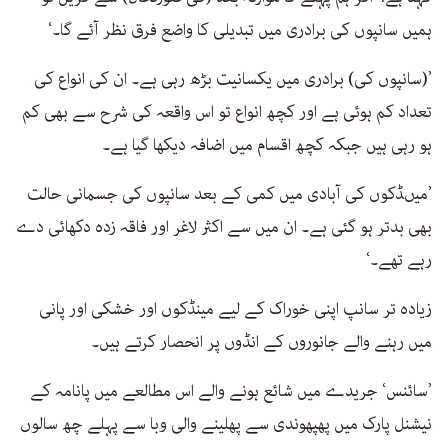
ہمیں سانپوں کی برادری میں تبدیلی کا واضع فرق نظر آئے گا۔‘
’(سانپوں کی) برادری میں یکسانیت بڑھ رہی ہے۔ ان کی انواع کی
تعداد کم ہوئی ہے اور کچھ انواع تو اس واقعہ کی شرح سے بھی کم
ہو رہی ہیں جبکہ کچھ اقسام میں اضافہ دیکھا گیا ہے۔
’میںڈکوں کی آبادی میں کمی کے بعد سانپوں کی جسمانی حالت
بھی بدتر ہو گئی ہے۔ ان میں سے اکثر لاغر اور فاقہ زدہ دکھائی دے
رہے تھے۔‘
زیادہ تر سانپ اپنی خوراک کے لیے مینڈکوں اور خشکی اور پانی
میں رہنے والے جانوروں کے انڈوں پر انحصار کرتے ہیں۔
’سائنس‘ جریدے میں شائع ہونے والے اس مطالعے میں پانامہ کے
نیشنل پارک میں پھپھوندی سے پھلینے والی وبا سے پہلے چھ سالوں