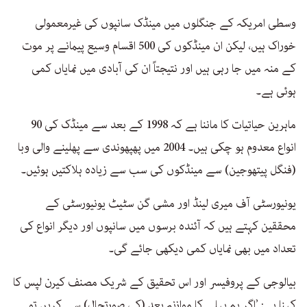
وسطی امریکہ کے جنگلوں میں مینڈک سانپوں کی غیرمعمولی
خوراک ہیں، لیکن ان مینڈکوں کی 500 اقسام وسیع پیمانے پر موت
کے منہ میں جا رہی ہیں اور نتیجتاً ان کی آبادی میں نمایاں کمی
ہوئی ہے۔
ماہرین حیاتیات کا ماننا ہے کہ 1998 کے بعد سے مینڈک کی 90
انواع معدوم ہو چکی ہیں۔ 2004 میں پھپھوندی سے پھلینے والی وبا
(فنگل پیتھوجین) سے مینڈکوں کی سب سے زیادہ ہلاکتیں ہوئیں۔
یونیورسٹی آف میری لینڈ اور مشی گن سٹیٹ یونیورسٹی کے
محققین کہتے ہیں کہ آئندہ برسوں میں سانپوں اور دیگر انواع کی
تعداد میں بھی نمایاں کمی دیکھی جائے گی۔
بیالوجی کے پروفیسر اور اس تحقیق کے شریک مصنف کیرن لپس کا
کہنا ہے: ’اگر ہم پہلے کا موازنہ بعد (کی صورتحال) سے کریں تو