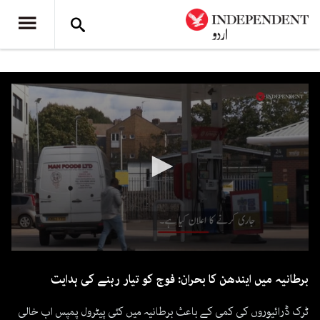
0
seconds
برطانیہ میں ایندھن کا بحران: فوج کو تیار رہنے کی ہدایت
of
1
minute,
ٹرک ڈرائیوروں کی کمی کے باعث برطانیہ میں کئی پیٹرول پمپس اب خالی
29