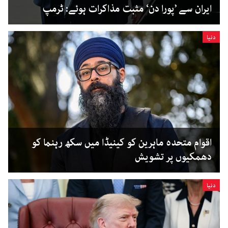
ایران سے ’پورا دن‘ مثبت مذاکرات ہوئے: ٹرمپ
دنیا
اقوام متحدہ ماہرین کو کینیڈا میں سکھ رہنما کو
دھمکیوں پر تشویش
دنیا