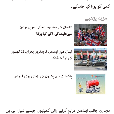
کمی کو پورا کیا جاسکے۔
مزید پڑھیے
47سال کے بعد برطانیہ کی یورپی یونین
سےعلیحدگی، آگے کیا ہوگا؟
لبنان میں ایندھن کا بدترین بحران، 22 گھنٹوں
کی لوڈ شیڈنگ
پاکستان میں پیٹرول کی بڑھتی ہوئی قیمتیں
دوسری جانب ایندھن فراہم کرنے والی کمپنیوں جیسے شیل، بی پی