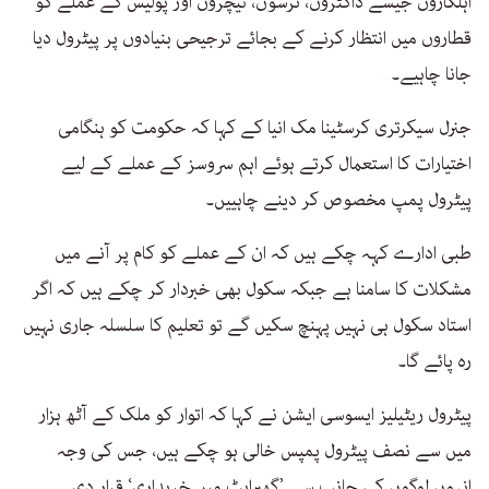
اہلکاروں جیسے ڈاکٹروں، نرسوں، ٹیچروں اور پولیس کے عملے کو
قطاروں میں انتظار کرنے کے بجائے ترجیحی بنیادوں پر پیٹرول دیا
جانا چاہیے۔
جنرل سیکرتری کرسٹینا مک انیا کے کہا کہ حکومت کو ہنگامی
اختیارات کا استعمال کرتے ہوئے اہم سروسز کے عملے کے لیے
پیٹرول پمپ مخصوص کر دینے چاہییں۔
طبی ادارے کہہ چکے ہیں کہ ان کے عملے کو کام پر آنے میں
مشکلات کا سامنا ہے جبکہ سکول بھی خبردار کر چکے ہیں کہ اگر
استاد سکول ہی نہیں پہنچ سکیں گے تو تعلیم کا سلسلہ جاری نہیں
رہ پائے گا۔
پیٹرول ریٹیلیز ایسوسی ایشن نے کہا کہ اتوار کو ملک کے آٹھ ہزار
میں سے نصف پیٹرول پمپس خالی ہو چکے ہیں، جس کی وجہ
انہوں لوگوں کی جانب سے ’گھبراہٹ میں خریداری‘ قرار دی۔