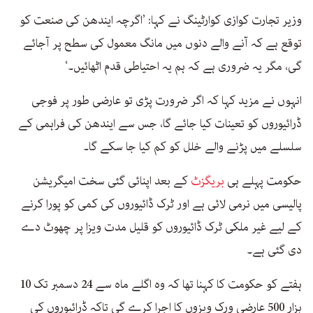
وزیر تجارت کوازی کوارٹینگ نے کہا: ’اگرچہ ایندھن کی صنعت کو
توقع ہے کہ آنے والے دنوں میں مانگ معمول کی سطح پر آجائے
گی، مگر یہ ضروری ہے کہ ہم یہ احتیاطی قدم اٹھائیں۔‘
انہوں نے مزید کہا کہ اگر ضرورت پڑی تو عارضی طور پر فوجی
ڈرائیوروں کو تعینات کیا جائے گا، جس سے ایندھن کی فراہمی کے
سلسلے میں پڑنے والے خلل کو کم کیا جا سکے گا۔
حکومت پہلے ہی
بریگزٹ
کے بعد اپنائی گئی سخت امیگریشن
پالیسی میں نرمی لائی ہے اور ٹرک ڈائیوروں کی کمی کو پورا کرنے
کے لیے غیر ملکی ٹرک ڈائیوروں کو قلیل مدت ویزا پر چھوٹ دے
دی گئی ہے۔
ہفتے کو حکومت کا کہنا تھا کہ وہ اگلے ماہ سے 24 دسمبر تک 10
ہزار 500 عارضی ورک ویزوں کا اجرا کرے گی تاکہ ڈرائیوروں کی