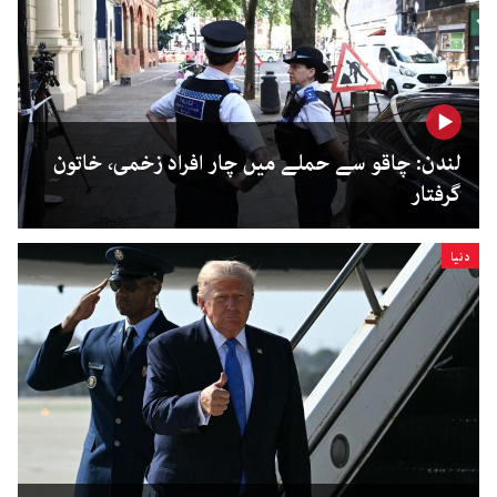
لندن: چاقو سے حملے میں چار افراد زخمی، خاتون
گرفتار
دنیا