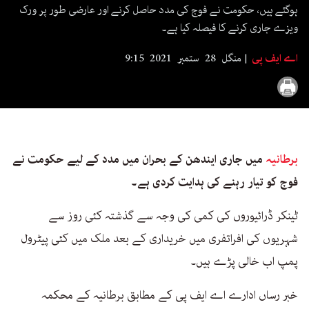
seconds
ہوگئے ہیں، حکومت نے فوج کی مدد حاصل کرنے اور عارضی طور پر ورک
ویزے جاری کرنے کا فیصلہ کیا ہے۔
اے ایف پی
منگل 28 ستمبر 2021 9:15
برطانیہ
میں جاری ایندھن کے بحران میں مدد کے لیے حکومت نے
فوج کو تیار رہنے کی ہدایت کردی ہے۔
ٹینکر ڈرائیوروں کی کمی کی وجہ سے گذشتہ کئی روز سے
شہریوں کی افراتفری میں خریداری کے بعد ملک میں کئی پیٹرول
پمپ اب خالی پڑے ہیں۔
خبر رساں ادارے اے ایف پی کے مطابق برطانیہ کے محکمہ