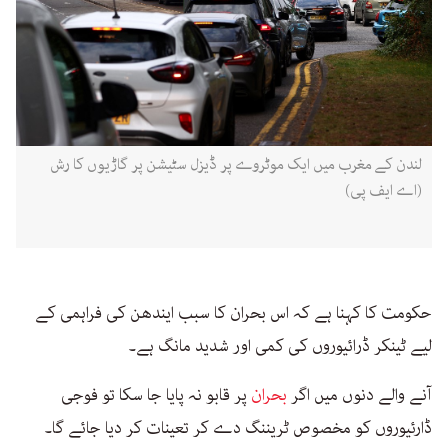
لندن کے مغرب میں ایک موٹروے پر ڈیزل سٹیشن پر گاڑیوں کا رش
(اے ایف پی)
حکومت کا کہنا ہے کہ اس بحران کا سبب ایندھن کی فراہمی کے
لیے ٹینکر ڈرائیوروں کی کمی اور شدید مانگ ہے۔
آنے والے دنوں میں اگر
بحران
پر قابو نہ پایا جا سکا تو فوجی
ڈارئیوروں کو مخصوص ٹریننگ دے کر تعینات کر دیا جائے گا۔