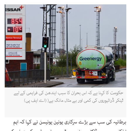
حکومت کا کہنا ہے کہ اس بحران کا سبب ایندھن کی فراہمی کے لیے
ٹینکر ڈرائیوروں کی کمی اور بے مثال مانگ ہے( (اے ایف پی)
برطانیہ کی سب سے بڑے سرکاری یونین یونیسن نے کہا کہ اہم