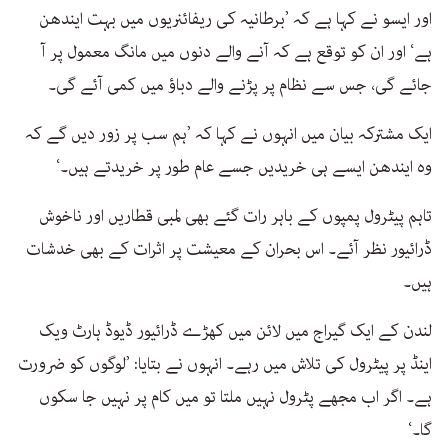
اور ایسو نے کہا ہے کہ ’برطانیہ کی ریفائنریوں میں بہت ایندھن
ہے‘ اور ان کو توقع ہے کہ آنے والے دنوں میں مانگ معمول پر آ
جائے گی، جس سے نظام پر پڑنے والے دباؤ میں کمی آئے گی۔
ایک مشترکہ بیان میں انہوں نے کہا کہ ’ہم سب پر زور دیں گے کہ
وہ ایندھن ایسے ہی خریدیں جسے عام طور پر خریدتے ہیں۔‘
تاہم پیٹرول پمپوں کے باہر رات گئے بھی لمبی قطاریں اور ناخوش
ڈرائیور نظر آئے۔ اس بحران کے معیشت پر اثرات کے بھی خدشات
ہیں۔
لندن کے ایک گیراج میں لائن میں کھڑے ڈرائیور ڈیوڈ ہارٹ ویک
اینڈ پر پیٹرول کی تلاش میں رہے۔ انہوں نے بتایا: ’لوگوں کو ضرورت
ہے۔ اگر اب مجھے پٹرول نہیں ملتا تو میں کام پر نہیں جا سکوں
گا۔‘