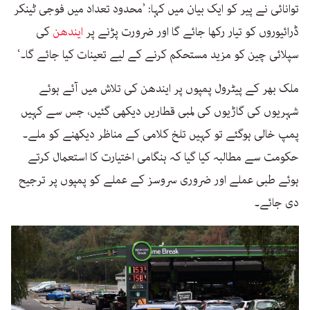
توانائی نے پیر کو ایک بیان میں کہا: ’محدود تعداد میں فوجی ٹینکر
ڈرائیوروں کو تیار رکھا جائے گا اور ضرورت پڑنے پر
ایندھن
کی
سپلائی چین کو مزید مستحکم کرنے کے لیے تعینات کیا جائے گا۔‘
ملک بھر کے پیٹرول پمپوں پر ایندھن کی تلاش میں آئے ہوئے
شہریوں کی گاڑیوں کی لمبی قطاریں دیکھی گئیں، جس سے کہیں
پمپ خالی ہوگئے تو کہیں تلخ کلامی کے مناظر دیکھنے کو ملے۔
حکومت سے مطالبہ کیا گیا کہ ہنگامی اختیارت کا استعمال کرتے
ہوئے طبی عملے اور ضروری سروسز کے عملے کو پمپوں پر ترجیح
دی جائے۔