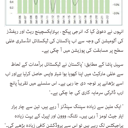
انہوں نے دعویٰ کیا کہ انرجی پیکج ، بہترایکسچینج ریٹ اور ریفنڈز
کی آٹومیشن کی وجہ سے اب پاکستان کی ٹیکسٹائل انڈسٹری عالمی
سطح پر مسابقت کی پوزیشن میں آ چکی ہے۔
سہیل پاشا کے مطابق: ’پاکستان نے ٹیکسٹائل برآمدات کے لحاظ
سے عالمی مارکیٹ میں اپنا کھویا ہوا شیئر واپس حاصل کرلیا ہےاور اب
اسے بڑھانے پر توجہ دی جا رہی ہے۔ اس سلسلے میں تقریباً پانچ
ارب ڈالرکی سرمایہ کاری کی جا چکی ہے۔‘
’ ایک ملین سے زیادہ سپننگ سپنڈلز آ رہے ہیں، تین سے چار ہزار
ایئر جیٹ لومز آ رہی ہیں۔ نٹنگ، ووون اور اپیرل کے بہت زیادہ
پراجیکٹس لگ رہے ہیں تو اس سے پروڈکشن کافی زیادہ بڑھے گی۔‘