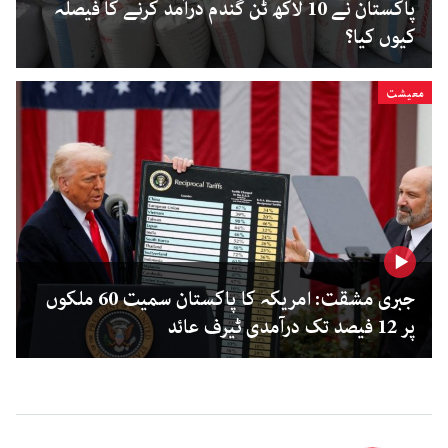
پاکستان نے 10 لاکھ ٹن گندم درآمد کرنے کا فیصلہ
کیوں کیا؟
معیشت
جبری مشقت: امریکہ کا پاکستان سمیت 60 ملکوں
پر 12 فیصد تک درآمدی ٹیرف عائد