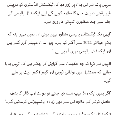
سہیل پاشا نے اس بات پر زور دیا کہ ٹیکسٹائل انڈسٹری کو درپیش
غیر یقینی صورت حال کا خاتمہ کرنے کے لیے ٹیکسٹائل پالیسی کی
جلد سے جلد منظوری انتہائی ضروری ہے۔
’ابھی تک ٹیکسٹائل پالیسی منظور نہیں ہوئی اور ہمیں نہیں پتہ کہ
یکم جولائی 2022 سے آگے کیا ہے۔ چھ، سات مہینے گزر گئے ہیں
اور ٹیکسٹائل پالیسی نہیں آ رہی ہے۔‘
انہوں نے کہا کہ وہ حکومت سے گزارش کر چکے ہیں کہ انہیں بتایا
جائے کہ مستقبل میں توانائی (بجی اور گیس) کس ریٹ پر ملے
گی۔
’اگر ہمیں ایک روڈ میپ دے دیا جائے تو ہم 21 ارب ڈالر کا ہدف
حاصل کرنے کے علاوہ اس سے بھی زیادہ ایکسپورٹس کرسکیں گے۔‘
ٹیکسٹائل ایکسپورٹرز ایسوسی ایشن کے اعدادوشمار کے مطابق اس