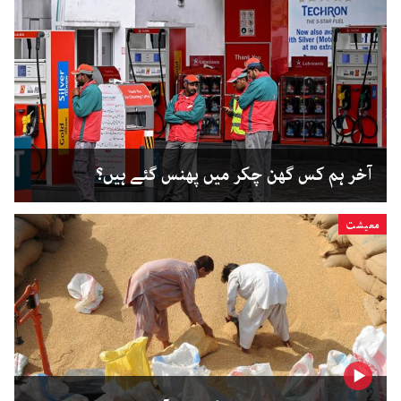
آخر ہم کس گھن چکر میں پھنس گئے ہیں؟
معیشت