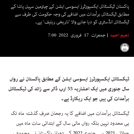
seconds
پاکستان ٹیکسٹائل ایکسپورٹرز ایسوسی ایشن کے چیئرمین سہیل پاشا کے
مطابق ٹیکسٹائل برآمدات میں اضافے کی وجہ حکومت کی طرف سے
ٹیکسٹائل انڈسٹری کو دیا جانے والا ’تاریخی ریلیف‘ ہے۔
نعیم احمد
جمعرات 17 فروری 2022 7:00
ٹیکسٹائل ایکسپورٹرز ایسوسی ایشن کے مطابق پاکستان نے رواں
سال جنوری میں ایک اعشاریہ 55 ارب ڈالر سے زائد کی ٹیکسٹائل
برآمدات کی ہیں جو ایک ریکارڈ ہے۔
ٹیکسٹائل برآمدات میں اضافے کا یہ رجحان صرف گذشتہ ماہ تک
ہی محدود نہیں بلکہ رواں مالی سال کے ابتدائی سات ماہ میں
جولائی 2021 سے جنوری 2022 کے دوران پاکستان نے مجموعی