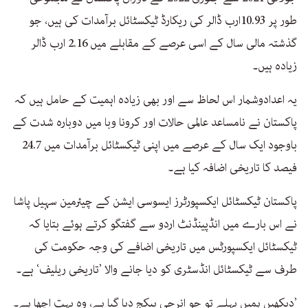
طور پر 10.93ارب ڈالر کی ریکارڈ ٹیکسٹائل برآمدات کی ہیں، جو
گذشتہ مالی سال کے اسی عرصے کے مقابلے میں 2.16 ارب ڈالر
زیادہ ہیں۔
یہ اعدادوشمار اس لحاظ سے اور بھی زیادہ اہمیت کے حامل ہیں کہ
پاکستان نے نامساعد عالمی حالات اور کرونا وبا میں دوبارہ شدت کے
باوجود ایک سال کے عرصے میں اپنی ٹیکسٹائل برآمدات میں 24.7
فیصد کا تاریخی اضافہ کیا ہے۔
پاکستان ٹیکسٹائل ایکسپورٹرز ایسوسی ایشن کے چیئرمین سہیل پاشا
نے اس بارے میں انڈپینڈنٹ اردو سے گفتگو کرتے ہوئے بتایا کہ
ٹیکسٹائل ایکسپورٹس میں تاریخی اضافے کی وجہ حکومت کی
طرف سے ٹیکسٹائل انڈسٹری کو دیا جانے والا ’تاریخی ریلیف‘ ہے۔
’دیکھیں ہمیں پہلے تو جو انرجی پیکج دیا گیا ہے، وہ بہت اچھا ہے۔