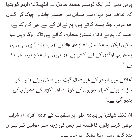
پرانی دہلی کے ایک کونسلر محمد صادق نے انڈپینڈنٹ اردو کو بتایا
کہ ’علاقے میں بہت سے مسائل ہیں جیسے چاندنی چوک کی گلیاں
جو غریب لوگ پسند کرتے ہیں، ہم نے ان کے لیے بھی کام کیا ہے،
جیسا کہ ہم نے نائٹ شیلٹرز متعارف کرائے ہیں تاکہ لوگ وہاں سو
سکیں لیکن یہ علاقہ زیادہ آبادی والا ہے اور یہ پناہ گاہیں نہیں ہیں۔
یہ غریب لوگوں کے لیے کافی ہے اور انہیں بہتر علاج نہیں مل پاتا
ہے۔‘
’علاقے میں شیلٹر کے غیر فعال گیٹ میں داخل ہونے والوں کو
سڑے ہوئے کمبل، چوہوں کے کوڑے اور لکڑی کے دھوئیں کی
بدبو آتی ہے۔‘
ان نائٹ شیلٹرز پر بنیادی طور پر منشیات کے عادی افراد اور شراب
نوشی کرنے والوں کا قبضہ ہے جس کی وجہ سے خواتین کے لیے ان
پناہ گاہوں میں رہنا مشکل ہو جاتا ہے۔