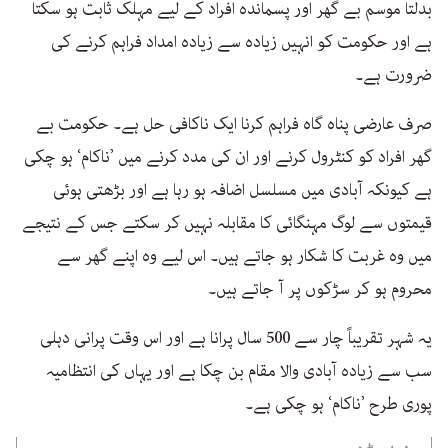
بدلتا موسم بے گھر اور پسماندہ افراد کے لیے مہلک ثابت ہو سکتا
ہے اور حکومت کو انہیں زیادہ سے زیادہ امداد فراہم کرنے کی
ضرورت ہے۔
صرف عارضی پناہ گاہ فراہم کرنا ایک ناکافی حل ہے۔ حکومت بے
گھر افراد کو کنٹرول کرنے اور ان کی مدد کرنے میں ’ناکام‘ ہو چکی
ہے کیونکہ آبادی میں مسلسل اضافہ ہو رہا ہے اور بڑھتی ہوئی
قیمتوں سے لوگ مہنگائی کا مقابلہ نہیں کر سکتے جس کے نتیجے
میں وہ غربت کا شکار ہو جاتے ہیں۔ اس لیے وہ اپنے گھر سے
محروم ہو کر سڑکوں پر آ جاتے ہیں۔
یہ شہر تقریباً چار سے 500 سال پرانا ہے اور اس وقت پرانی دہلی
سب سے زیادہ آبادی والا مقام بن چکا ہے اور یہاں کی انتظامیہ
پوری طرح ’ناکام‘ ہو چکی ہے۔