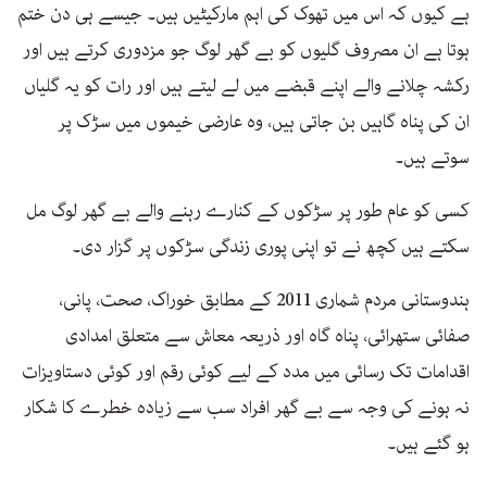
ہے کیوں کہ اس میں تھوک کی اہم مارکیٹیں ہیں۔ جیسے ہی دن ختم
ہوتا ہے ان مصروف گلیوں کو بے گھر لوگ جو مزدوری کرتے ہیں اور
رکشہ چلانے والے اپنے قبضے میں لے لیتے ہیں اور رات کو یہ گلیاں
ان کی پناہ گاہیں بن جاتی ہیں، وہ عارضی خیموں میں سڑک پر
سوتے ہیں۔
کسی کو عام طور پر سڑکوں کے کنارے رہنے والے بے گھر لوگ مل
سکتے ہیں کچھ نے تو اپنی پوری زندگی سڑکوں پر گزار دی۔
ہندوستانی مردم شماری 2011 کے مطابق خوراک، صحت، پانی،
صفائی ستھرائی، پناہ گاہ اور ذریعہ معاش سے متعلق امدادی
اقدامات تک رسائی میں مدد کے لیے کوئی رقم اور کوئی دستاویزات
نہ ہونے کی وجہ سے بے گھر افراد سب سے زیادہ خطرے کا شکار
ہو گئے ہیں۔