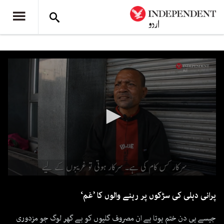
0
seconds
پرانی دہلی کی سڑکوں پر رہنے والوں کا ’غم‘
of
2
minutes,
جیسے ہی دن ختم ہوتا ہے ان مصروف گلیوں کو بے گھر لوگ جو مزدوری
42