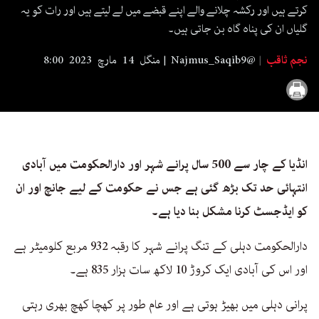
seconds
کرتے ہیں اور رکشہ چلانے والے اپنے قبضے میں لے لیتے ہیں اور رات کو یہ
گلیاں ان کی پناہ گاہ بن جاتی ہیں۔
نجم ثاقب
Najmus_Saqib9@
منگل 14 مارچ 2023 8:00
انڈیا کے چار سے 500 سال پرانے شہر اور دارالحکومت میں آبادی
انتہائی حد تک بڑھ گئی ہے جس نے حکومت کے لیے جانچ اور ان
کو ایڈجسٹ کرنا مشکل بنا دیا ہے۔
دارالحکومت دہلی کے تنگ پرانے شہر کا رقبہ 932 مربع کلومیٹر ہے
اور اس کی آبادی ایک کروڑ 10 لاکھ سات ہزار 835 ہے۔
پرانی دہلی میں بھیڑ ہوتی ہے اور عام طور پر کھچا کھچ بھری رہتی