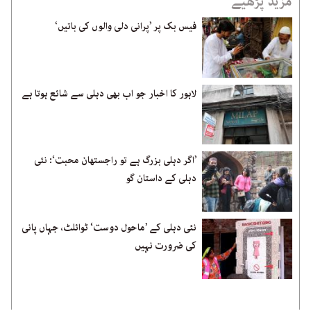
مزید پڑھیے
فیس بک پر ’پرانی دلی والوں کی باتیں‘
لاہور کا اخبار جو اب بھی دہلی سے شائع ہوتا ہے
’اگر دہلی بزرگ ہے تو راجستھان محبت‘: نئی
دہلی کے داستان گو
نئی دہلی کے ’ماحول دوست‘ ٹوائلٹ، جہاں پانی
کی ضرورت نہیں