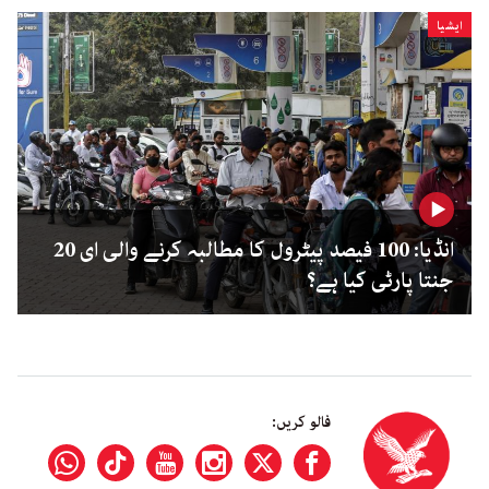
ایشیا
انڈیا: 100 فیصد پیٹرول کا مطالبہ کرنے والی ای 20
جنتا پارٹی کیا ہے؟
فالو کریں: