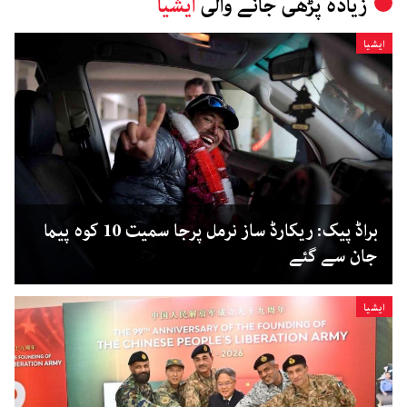
زیادہ پڑھی جانے والی
ایشیا
ایشیا
براڈ پیک: ریکارڈ ساز نرمل پرجا سمیت 10 کوہ پیما
جان سے گئے
ایشیا