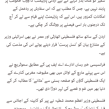
سفیر کو ملک بدر کرنے کے لیے اردنی پارلیمنٹ کا ووٹ حکومت پر
پابند نہیں ہے، جس کا مطلب ہے کہ اس سفارش پر ردعمل کے
امکانات کمزور ہیں، اس لیے کہ پارلیمنٹ اپنے قیام سے لے کر آج
تک درجنوں بار اسی فیصلے پر ووٹنگ کر چکی ہے۔
اردن کے ساتھ ساتھ فلسطینی اتھارٹی اور مصر نے بھی اسرائیلی وزیر
کے متنازع بیان کو ’نسل پرست‘ قرار دیتے ہوئے اس کی مذمت کی
ہے۔
فرانسیسی خبر رساں ادارے اے ایف پی کے مطابق سموٹریچ نے
اس سے پہلے مارچ کے اوائل میں بھی مقبوضہ مغربی کنارے کے
ایک فلسطینی گاؤں کو صفحہ ہستی سے ’مٹانے‘ کا مطالبہ کر کے
دنیا بھر میں غم و غصے کی لہر دوڑا دی تھی۔
فلسطینی وزیر اعظم محمد شطیہ نے پیر کو کابینہ کے اجلاس سے
قبل کہا تھا کہ ’سموٹریچ کے اشتعال انگیز بیانات نے موجودہ