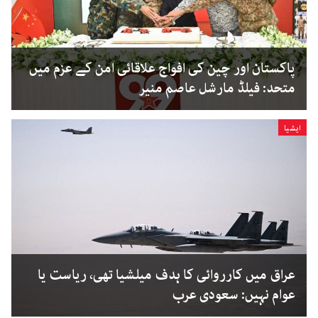
پاکستان اور چین کی افواج علاقائی امن کے عزم میں
متحد: فیلڈ مارشل عاصم منیر
ایشیا
عراق میں کارروائی کا ہدف میلشیا تھی، ریاست یا
عوام نہیں: سعودی عرب