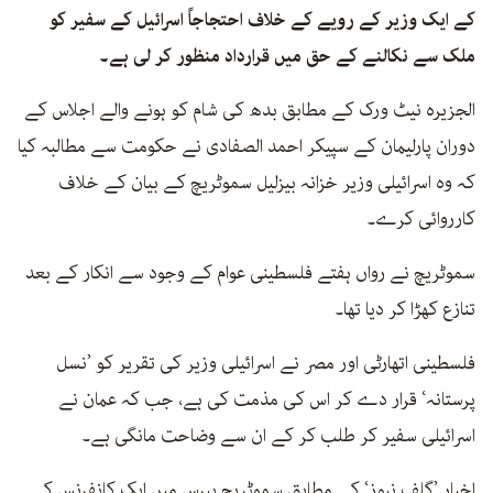
کے ایک وزیر کے رویے کے خلاف احتجاجاً اسرائیل کے سفیر کو
ملک سے نکالنے کے حق میں قرارداد منظور کر لی ہے۔
الجزیرہ نیٹ ورک کے مطابق بدھ کی شام کو ہونے والے اجلاس کے
دوران پارلیمان کے سپیکر احمد الصفادی نے حکومت سے مطالبہ کیا
کہ وہ اسرائیلی وزیر خزانہ بیزلیل سموٹریچ کے بیان کے خلاف
کارروائی کرے۔
سموٹریچ نے رواں ہفتے فلسطینی عوام کے وجود سے انکار کے بعد
تنازع کھڑا کر دیا تھا۔
فلسطینی اتھارٹی اور مصر نے اسرائیلی وزیر کی تقریر کو ’نسل
پرستانہ‘ قرار دے کر اس کی مذمت کی ہے، جب کہ عمان نے
اسرائیلی سفیر کر طلب کر کے ان سے وضاحت مانگی ہے۔
اخبار ’گلف نیوز‘ کے مطابق سموٹریچ پیرس میں ایک کانفرنس کے