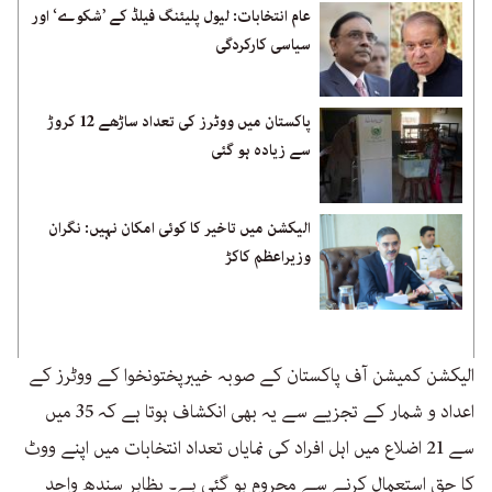
عام انتخابات: لیول پلیئنگ فیلڈ کے ’شکوے‘ اور
سیاسی کارکردگی
پاکستان میں ووٹرز کی تعداد ساڑھے 12 کروڑ
سے زیادہ ہو گئی
الیکشن میں تاخیر کا کوئی امکان نہیں: نگران
وزیراعظم کاکڑ
الیکشن کمیشن آف پاکستان کے صوبہ خیبرپختونخوا کے ووٹرز کے
اعداد و شمار کے تجزیے سے یہ بھی انکشاف ہوتا ہے کہ 35 میں
سے 21 اضلاع میں اہل افراد کی نمایاں تعداد انتخابات میں اپنے ووٹ
کا حق استعمال کرنے سے محروم ہو گئی ہے۔ بظاہر سندھ واحد