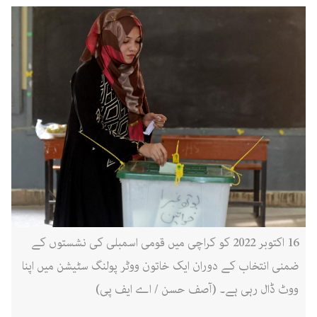
16 اکتوبر 2022 کو کراچی میں قومی اسمبلی کی نشستوں کے
ضمنی انتخاب کے دوران ایک خاتون ووٹر پولنگ سٹیشن میں اپنا
ووٹ ڈال رہی ہے۔ (آصف حسن / اے ایف پی)