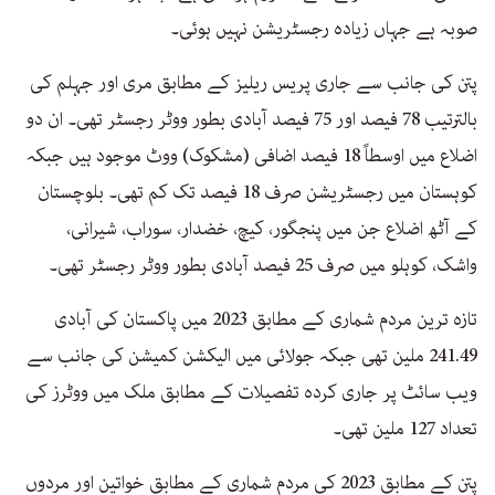
صوبہ ہے جہاں زیادہ رجسٹریشن نہیں ہوئی۔
پتن کی جانب سے جاری پریس ریلیز کے مطابق مری اور جہلم کی
بالترتیب 78 فیصد اور 75 فیصد آبادی بطور ووٹر رجسٹر تھی۔ ان دو
اضلاع میں اوسطاً 18 فیصد اضافی (مشکوک) ووٹ موجود ہیں جبکہ
کوہستان میں رجسٹریشن صرف 18 فیصد تک کم تھی۔ بلوچستان
کے آٹھ اضلاع جن میں پنجگور، کیچ، خضدار، سوراب، شیرانی،
واشک، کوہلو میں صرف 25 فیصد آبادی بطور ووٹر رجسٹر تھی۔
تازہ ترین مردم شماری کے مطابق 2023 میں پاکستان کی آبادی
241.49 ملین تھی جبکہ جولائی میں الیکشن کمیشن کی جانب سے
ویب سائٹ پر جاری کردہ تفصیلات کے مطابق ملک میں ووٹرز کی
تعداد 127 ملین تھی۔
پتن کے مطابق 2023 کی مردم شماری کے مطابق خواتین اور مردوں