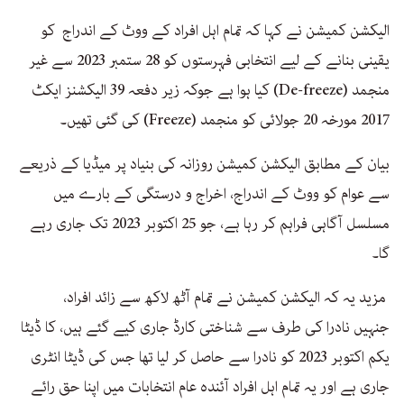
الیکشن کمیشن نے کہا کہ تمام اہل افراد کے ووٹ کے اندراج کو
یقینی بنانے کے لیے انتخابی فہرستوں کو 28 ستمبر 2023 سے غیر
منجمد (De-freeze) کیا ہوا ہے جوکہ زیر دفعہ 39 الیکشنز ایکٹ
2017 مورخہ 20 جولائی کو منجمد (Freeze) کی گئی تھیں۔
بیان کے مطابق الیکشن کمیشن روزانہ کی بنیاد پر میڈیا کے ذریعے
سے عوام کو ووٹ کے اندراج، اخراج و درستگی کے بارے میں
مسلسل آگاہی فراہم کر رہا ہے، جو 25 اکتوبر 2023 تک جاری رہے
گا۔
مزید یہ کہ الیکشن کمیشن نے تمام آٹھ لاکھ سے زائد افراد،
جنہیں نادرا کی طرف سے شناختی کارڈ جاری کیے گئے ہیں، کا ڈیٹا
یکم اکتوبر 2023 کو نادرا سے حاصل کر لیا تھا جس کی ڈیٹا انٹری
جاری ہے اور یہ تمام اہل افراد آئندہ عام انتخابات میں اپنا حق رائے