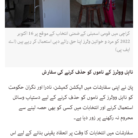
کراچی میں قومی اسمبلی کے ضمنی انتخاب کے موقع پر 16 اکتوبر
2022 کو مرد و خواتین وٹرز اپنا حق رائے دہی استعمال کر رہے ہیں (اے
ایف پی)
نااہل ووٹرز کے ناموں کو حذف کرنے کی سفارش
پتن نے اپنی سفارشات میں الیکشن کمیشن، نادرا اور نگران حکومت
کو نااہل ووٹرز کے ناموں کو حذف کرنے کے لیے دستیاب وسائل
استعمال کرنے اور انتخابات میں کسی کو بھی حصہ لینے سے
محروم نہ رکھنے پر زور دیا ہے۔
سفارشات میں انتخابات کا وقت پر انعقاد یقینی بنانے کے لیے اس