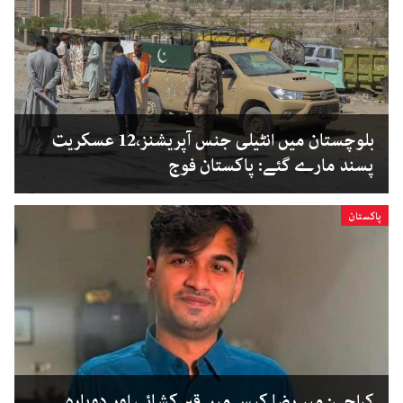
بلوچستان میں انٹیلی جنس آپریشنز،12 عسکریت
پسند مارے گئے: پاکستان فوج
پاکستان
کراچی: میر رضا کیس میں قبر کشائی اور دوبارہ