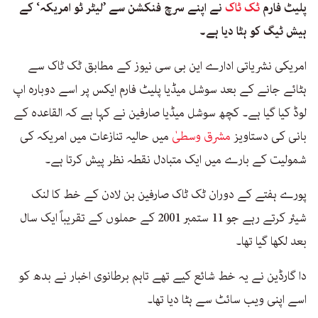
پلیٹ فارم
ٹک ٹاک
نے اپنے سرچ فنکشن سے ’لیٹر ٹو امریکہ‘ کے
ہیش ٹیگ کو ہٹا دیا ہے۔
امریکی نشریاتی ادارے این بی سی نیوز کے مطابق ٹک ٹاک سے
ہٹائے جانے کے بعد سوشل میڈیا پلیٹ فارم ایکس پر اسے دوبارہ اپ
لوڈ کیا گیا ہے۔ کچھ سوشل میڈیا صارفین نے کہا ہے کہ القاعدہ کے
بانی کی دستاویز
مشرق وسطیٰ
میں حالیہ تنازعات میں امریکہ کی
شمولیت کے بارے میں ایک متبادل نقطہ نظر پیش کرتا ہے۔
پورے ہفتے کے دوران ٹک ٹاک صارفین بن لادن کے خط کا لنک
شیئر کرتے رہے جو 11 ستمبر 2001 کے حملوں کے تقریباً ایک سال
بعد لکھا گیا تھا۔
دا گارڈین نے یہ خط شائع کیے تھے تاہم برطانوی اخبار نے بدھ کو
اسے اپنی ویب سائٹ سے ہٹا دیا تھا۔