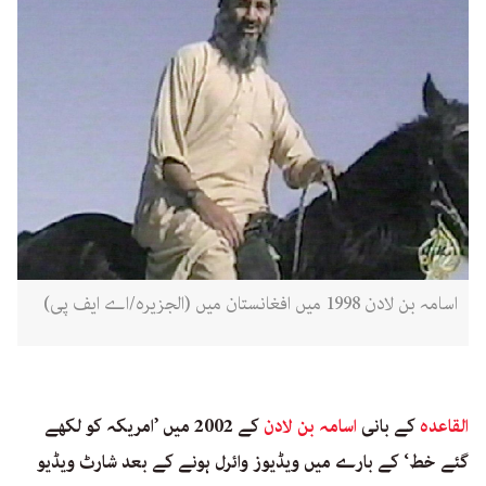
اسامہ بن لادن 1998 میں افغانستان میں (الجزیرہ/اے ایف پی)
القاعدہ
کے بانی
اسامہ بن لادن
کے 2002 میں ’امریکہ کو لکھے
گئے خط‘ کے بارے میں ویڈیوز وائرل ہونے کے بعد شارٹ ویڈیو