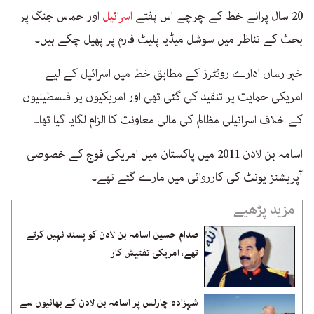
20 سال پرانے خط کے چرچے اس ہفتے
اسرائیل
اور حماس جنگ پر
بحث کے تناظر میں سوشل میڈیا پلیٹ فارم پر پھیل چکے ہیں۔
خبر رساں ادارے روئٹرز کے مطابق خط میں اسرائیل کے لیے
امریکی حمایت پر تنقید کی گئی تھی اور امریکیوں پر فلسطینیوں
کے خلاف اسرائیلی مظالم کی مالی معاونت کا الزام لگایا گیا تھا۔
اسامہ بن لادن 2011 میں پاکستان میں امریکی فوج کے خصوصی
آپریشنز یونٹ کی کارروائی میں مارے گئے تھے۔
مزید پڑھیے
صدام حسین اسامہ بن لادن کو پسند نہیں کرتے
تھے، امریکی تفتیش کار
شہزادہ چارلس پر اسامہ بن لادن کے بھائیوں سے