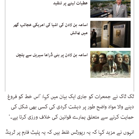
عطیات لینے پر تنقید
اسامہ بن لادن کی اشیا کی امریکی عجائب گھر
میں نمائش
اسامہ بن لادن پر بنی ڈراما سیریل سے ہلچل
ٹک ٹاک نے جمعرات کو جاری ایک بیان میں کہا: ’اس خط کو فروغ
دینے والا مواد واضح طور پر دہشت گردی کی کسی بھی شکل کی
حمایت کرنے سے متعلق ہمارے قوانین کی خلاف ورزی کرتا ہے۔‘
انہوں نے مزید کہا کہ یہ رپورٹس غلط ہیں کہ یہ پلیٹ فارم پر ٹرینڈ