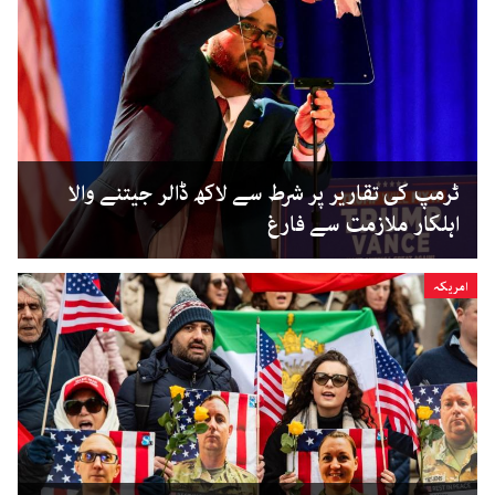
ٹرمپ کی تقاریر پر شرط سے لاکھ ڈالر جیتنے والا
اہلکار ملازمت سے فارغ
امریکہ