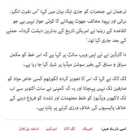
ترجمان نے جمعرات کو جاری ایک بیان میں کہا: ’اس نفرت انگیز،
برائی اور یہود مخالف جھوٹ پھیلانے کا کوئی جواز نہیں ہے جو
القاعدہ کے رہنما نے امریکی تاریخ کے بدترین دہشت گردانہ حملے
کے بعد جاری کیا تھا۔‘
دا گارڈین نے نے اپنی ویب سائٹ پر کہا ہے کہ اس خط کو مکمل
سیاق و سباق کے بغیر سوشل میڈیا پر شیئر کیا جا رہا ہے۔
ٹک ٹاک نے کہا کہ اس کا تجویز کردہ الگورتھم کسی خاص مواد کو
صارفین تک نہیں پہنچاتا اور یہ کہ کمپنی نے سات اکتوبر سے اب
تک لاکھوں ویڈیوز کو غلط معلومات اور تشدد کو فروغ دینے کے
خلاف پالیسیوں کی خلاف ورزی کرنے پر ہٹایا ہے۔
اسی بارے میں:
امریکہ
ٹک ٹاک
اسرائیل
اسامہ بن لادن