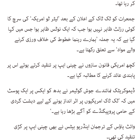
کر رہا تھا۔
جمعرات کو ٹک ٹاک کے اعلان کے بعد ’لیٹر ٹو امریکہ‘ کی سرچ کا
کوئی رزلٹ ظاہر نہیں ہوا جب کہ ایک نوٹس ظاہر ہوا جس میں کہا
گیا ہے کہ یہ جملہ ’ہمارے رہنما خطوط کی خلاف ورزی کرنے
والے مواد‘ سے تعلق رکھتا ہے۔
کچھ امریکی قانون سازوں نے چینی ایپ پر تنقید کرتے ہوئے اس پر
پابندی عائد کرنے کا مطالبہ کیا ہے۔
ڈیموکریٹک نمائندے جوش گوٹیمر نے بدھ کو ایکس پر ایک پوسٹ
میں کہ ’ٹک ٹاک امریکیوں پر اثر انداز ہونے کے لیے دہشت گردی
کے حامی پروپیگنڈے کو آگے بڑھا رہا ہے۔‘
وائٹ ہاؤس کے ترجمان اینڈریو بیٹس نے بھی چینی ایپ پر کڑی
تنقید کی تھی۔