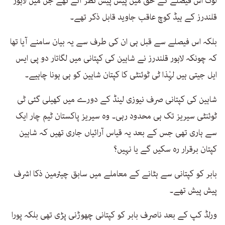
لوگ اس فیصلے کے حق میں پیش پیش نظر آئے تھے جن میں لاہور
قلندرز کے ہیڈ کوچ عاقب جاوید قابل ذکر تھے۔
بلکہ اس فیصلے سے قبل ہی ان کی طرف سے یہ بیان سامنے آیا تھا
کہ چونکہ لاہور قلندرز نے شاہین کی کپتانی میں لگاتار دو پی ایس
ایل جیتی ہیں لہٰذا ٹی ٹوئنٹی کا کپتان شاہین کو ہی ہونا چاہیے۔
شاہین کی کپتانی صرف نیوزی لینڈ کے دورے میں کھیلی گئی ٹی
ٹوئنٹی سیریز تک ہی محدود رہی۔ وہ سیریز پاکستان ٹیم چار ایک
سے ہاری تھی جس کے بعد یہ قیاس آرائیاں جاری تھیں کہ شاہین
کپتان برقرار رہ سکیں گے یا نہیں؟
بابر کو کپتانی سے ہٹانے کے معاملے میں سابق چیئرمین ذکا اشرف
پیش پیش تھے۔
ورلڈ کپ کے بعد ناصرف بابر کو کپتانی چھوڑنی پڑی تھی بلکہ پورا