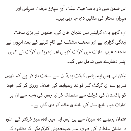
اس ضمن میں دو باصلاحیت لیفٹ آرم سپنرز عرفات منہاس اور
مہران ممتاز کی مثالیں دی جا رہی ہیں۔
اب کچھ بات کرلیتے ہیں عثمان خان کی، جنھوں نے بڑی سخت
زندگی گزاری ہے اور محنت مشقت کے کام کرنے کے بعد انہوں نے
متحدہ عرب امارات میں کرکٹ کھیلی اور ایمریٹس کرکٹ نے انہیں
اپنے دھارے میں شامل بھی کیا۔
لیکن اب وہی ایمریٹس کرکٹ بورڈ ان سے سخت ناراض ہے کہ انھوں
نے یواے ای کرکٹ کے قواعد وضوابط کی خلاف ورزی کر کے خود
کو پاکستان کی کرکٹ سے منسلک کر لیا جس کی وجہ سے ان پر
امارات میں پانچ سال کی پابندی عائد کر دی گئی ہے۔
عثمان پچھلے دو سیزن سے پی ایس ایل میں اوورسیز کرکٹر کے طور
پر ملتان سلطانز کی طرف سے غیرمعمولی کارکردگی کا مظاہرہ کر