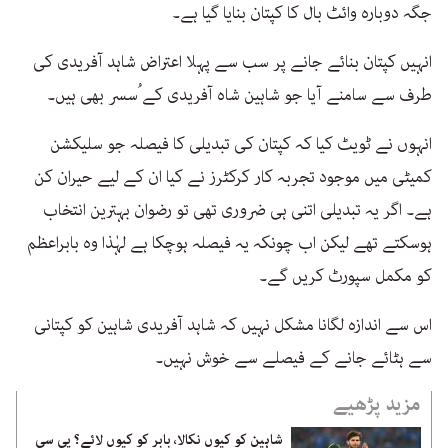
جگہ دوبارہ وائٹ بال کا کپتان بنایا گیا ہے۔
انہیں کپتان بنائے جانے پر سب سے پہلا اعتراض شاہد آفریدی کی
طرف سے سامنے آیا جو شاہین شاہ آفریدی کے ُسسر بھی ہیں۔
انہوں نے ٹویٹ کیا کہ کپتان کی تبدیلی کا فیصلہ جو سلیکشن
کمیٹی میں موجود تجربہ کار کرکٹرز نے کیا ان کے لیے حیران کن
ہے۔ اگر یہ تبدیلی اتنی ہی ضروری تھی تو رضوان بہترین انتخاب
ہوسکتے تھے لیکن اب چونکہ یہ فیصلہ ہوچکا ہے لہٰذا وہ بابراعظم
کو مکمل سپورٹ کریں گے۔
اس سے اندازہ لگانا مشکل نہیں کہ شاہد آفریدی شاہین کو کپتانی
سے ہٹائے جانے کے فیصلے سے خوش نہیں۔
مزید پڑھیے
شاہین کو کیوں نکالا، بابر کو کیوں لائے؟ پی سی