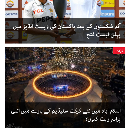
آٹھ شکستوں کے بعد پاکستان کی ویسٹ انڈیز میں
پہلی ٹیسٹ فتح
کرکٹ
اسلام آباد میں نئے کرکٹ سٹیڈیم کے بارے میں اتنی
پراسراریت کیوں؟