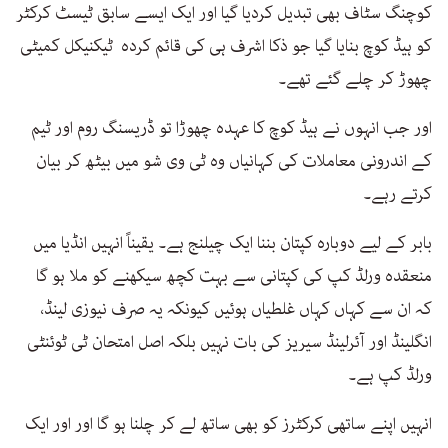
کوچنگ سٹاف بھی تبدیل کردیا گیا اور ایک ایسے سابق ٹیسٹ کرکٹر
کو ہیڈ کوچ بنایا گیا جو ذکا اشرف ہی کی قائم کردہ ٹیکنیکل کمیٹی
چھوڑ کر چلے گئے تھے۔
اور جب انہوں نے ہیڈ کوچ کا عہدہ چھوڑا تو ڈریسنگ روم اور ٹیم
کے اندرونی معاملات کی کہانیاں وہ ٹی وی شو میں بیٹھ کر بیان
کرتے رہے۔
بابر کے لیے دوبارہ کپتان بننا ایک چیلنج ہے۔ یقیناً انہیں انڈیا میں
منعقدہ ورلڈ کپ کی کپتانی سے بہت کچھ سیکھنے کو ملا ہو گا
کہ ان سے کہاں کہاں غلطیاں ہوئیں کیونکہ یہ صرف نیوزی لینڈ،
انگلینڈ اور آئرلینڈ سیریز کی بات نہیں بلکہ اصل امتحان ٹی ٹوئنٹی
ورلڈ کپ ہے۔
انہیں اپنے ساتھی کرکٹرز کو بھی ساتھ لے کر چلنا ہو گا اور اور ایک