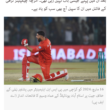
بعد ان میں پہلے جیسی بات نہیں رہی تھی۔ اگرچہ چیمپئینز ٹرافی
کے فائنل میں ان کا سپیل آج بھی سب کو یاد ہے۔
16 مارچ، 2024 کو کراچی میں پی ایس ایل ایلیمینیٹر میں پشاور زلمی کے
خلاف جیت پر اسلام آباد یونائیٹڈ کے عماد وسیم کا فاتحانہ انداز (اے
ایف پی)