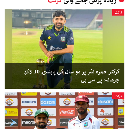
زیادہ پڑھی جانے والی
کرکٹ
کرکٹ
کرکٹر حمزہ نذر پر دو سال کی پابندی، 10 لاکھ
جرمانہ: پی سی بی
کرکٹ