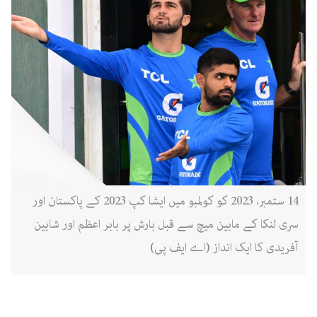
14 ستمبر، 2023 کو کولمبو میں ایشا کپ 2023 کے پاکستان اور
سری لنکا کے مابین میچ سے قبل بارش پر بابر اعظم اور شاہین
آفریدی کا ایک انداز (اے ایف پی)