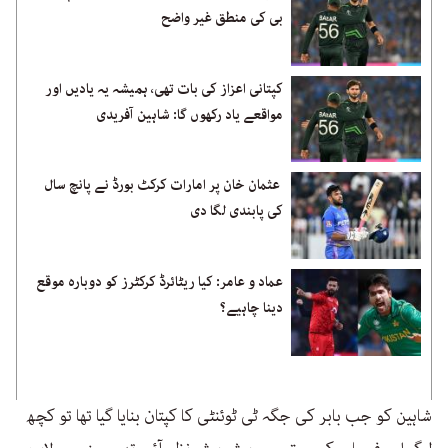
بی کی منطق غیر واضح
کپتانی اعزاز کی بات تھی، ہمیشہ یہ یادیں اور
مواقعے یاد رکھوں گا: شاہین آفریدی
عثمان خان پر امارات کرکٹ بورڈ نے پانچ سال
کی پابندی لگا دی
عماد و عامر: کیا ریٹائرڈ کرکٹرز کو دوبارہ موقع
دینا چاہیے؟
شاہین کو جب بابر کی جگہ ٹی ٹوئنٹی کا کپتان بنایا گیا تھا تو کچھ