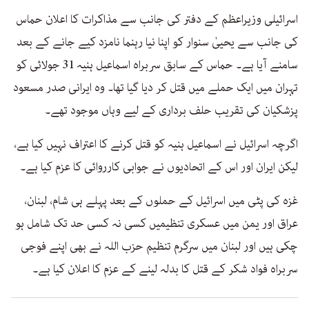
اسرائیلی وزیراعظم کے دفتر کی جانب سے مذاکرات کا اعلان حماس
کی جانب سے یحییٰ سنوار کو اپنا نیا رہنما نامزد کیے جانے کے بعد
سامنے آیا ہے۔ حماس کے سابق سربراہ اسماعیل ہنیہ 31 جولائی کو
تہران میں ایک حملے میں قتل کر دیا گیا تھا۔ وہ ایرانی صدر مسعود
پزشکیان کی تقریب حلف برداری کے لیے وہاں موجود تھے۔
اگرچہ اسرائیل نے اسماعیل ہنیہ کو قتل کرنے کا اعتراف نہیں کیا ہے،
لیکن ایران اور اس کے اتحادیوں نے جوابی کارروائی کا عزم کیا ہے۔
غزہ کی پٹی میں اسرائیل کے حملوں کے بعد پہلے ہی شام، لبنان،
عراق اور یمن میں عسکری تنظیمیں کسی نہ کسی حد تک شامل ہو
چکی ہیں اور لبنان میں سرگرم تنظیم حزب اللہ نے بھی اپنے فوجی
سربراہ فواد شکر کے قتل کا بدلہ لینے کے عزم کا اعلان کیا ہے۔