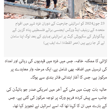
23 جون2024 کو اسرائیلی جارحیت کے دوران غزہ شہر میں اقوام
متحدہ کے ریلیف اینڈ ورکس ایجنسی برائے فلسطینی پناہ گزین کے
ہیڈکوارٹر کے سکیورٹی گیٹ پر اسرائیلی بمباری کے بعد لوگ اپنا سامان
لے کر جا رہے ہیں (عمر القطاء/ اے ایف پی)
لڑائی کا ممکنہ خاتمہ، جس میں غزہ میں قیدیوں کی رہائی اور امداد
کی ترسیل میں اضافہ بھی شامل ہے، ایک مرحلہ وار معاہدے پر
مرکوز ہے، جس کا آغاز ابتدائی فائر بندی سے ہوگا۔
حالیہ بات چیت میں مئی کے آخر میں امریکی صدر جو بائیڈن کی
جانب سے پیش کردہ فریم ورک پر توجہ مرکوز کی گئی ہے، جس
کے بارے میں ان کا کہنا تھا کہ اسے اسرائیل نے تجویز کیا تھا۔