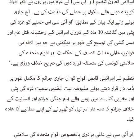
اسلامی تعاون تنظیم (او آئی سی) نے غزہ میں ہزاروں بے گھر افراد
کو پناہ دینے والے سکول پر حملے کی مذمت کی ہے۔ آج جاری
ہونے والے ایک بیان کے مطابق: ’او آئی سی اس حملے کو غزہ کی
پٹی میں گذشتہ 10 ماہ کے دوران اسرائیل کے وحشیانہ قتل عام اور
نسل کشی کی توسیع کے طور پر دیکھتی ہے جو بین الاقوامی
قوانین، عالمی عدالت انصاف کے احکامات اور اقوام متحدہ کی
سلامتی کونسل کی متعلقہ قراردادوں کی صریح خلاف ورزی ہے۔‘
تنظیم نے اسرائیلی قابض افواج کو ان جاری جرائم کا مکمل طور پر
ذمہ دار قرار دیتے ہوئے مقبوضہ بیت المقدس سمیت غزہ کی پٹی
اور مغربی کنارے میں ہونے والے تمام جنگی جرائم اور انسانیت کے
خلاف جرائم کا ذمہ دار اسرائیل کو ٹھہرانے کے اپنے مطالبے کا اعادہ
کیا۔
او آئی سی نے عالمی برادری بالخصوص اقوام متحدہ کی سلامتی