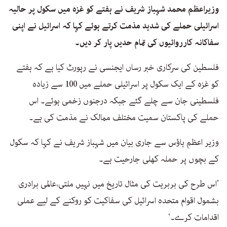
وزیراعظم محمد شہباز شریف نے ہفتے کو غزہ میں سکول پر حالیہ
اسرائیلی حملے کی شدید مذمت کرتے ہوئے کہا کہ اسرائیل نے اپنی
سفاکانہ کارروائیوں کی تمام حدیں پار کر دیں۔
فلسطین کی سرکاری خبر رساں ایجنسی نے رپورٹ کیا ہے کہ ہفتے
کو غزہ کے ایک سکول پر اسرائیلی حملے میں 100 سے زیادہ
فلسطینی جان سے چلے گئے جبکہ درجنوں زخمی ہوئے۔ اس
حملے کی پاکستان سمیت مختلف ممالک نے مذمت کی ہے۔
وزیر اعظم ہاؤس سے جاری بیان میں شہباز شریف نے کہا کہ سکول
کے بچوں پر حملہ کھلی جارحیت ہے۔
’اس طرح کی بربریت کی مثال تاریخ میں نہیں ملتی،عالمی برادری
بشمول اقوام متحدہ اسرائیل کی سفاکیت کو روکنے کے لیے عملی
اقدامات کرے۔‘