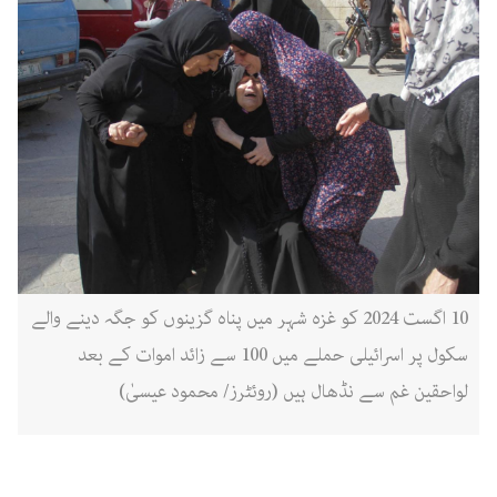
10 اگست 2024 کو غزہ شہر میں پناہ گزینوں کو جگہ دینے والے
سکول پر اسرائیلی حملے میں 100 سے زائد اموات کے بعد
لواحقین غم سے نڈھال ہیں (روئٹرز/ محمود عیسیٰ)