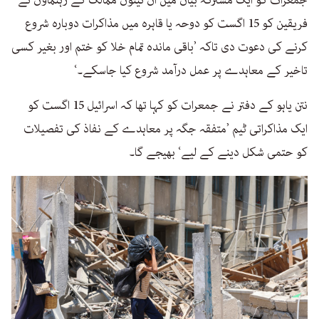
جمعرات کو ایک مشترکہ بیان میں ان تینوں ممالک کے رہنماؤں نے
فریقین کو 15 اگست کو دوحہ یا قاہرہ میں مذاکرات دوبارہ شروع
کرنے کی دعوت دی تاکہ ’باقی ماندہ تمام خلا کو ختم اور بغیر کسی
تاخیر کے معاہدے پر عمل درآمد شروع کیا جاسکے۔‘
نتن یاہو کے دفتر نے جمعرات کو کہا تھا کہ اسرائیل 15 اگست کو
ایک مذاکراتی ٹیم ’متفقہ جگہ پر معاہدے کے نفاذ کی تفصیلات
کو حتمی شکل دینے کے لیے‘ بھیجے گا۔