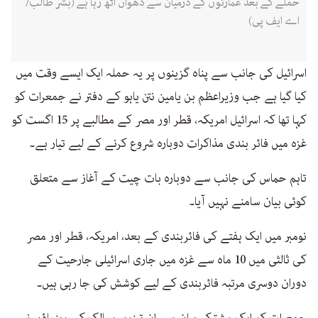
حملے کے بعد عمارتوں کے درمیان سے دھواں اٹھ رہا ہے (بشر طالب/
اے ایف پی)
اسرائیل کی جانب سے پناہ گزینوں پر یہ حملہ ایک ایسے وقت میں
کیا گیا ہے جب وزیراعظم بن یامین نتن یاہو کے دفتر نے جمعرات کو
کہا تھا کہ اسرائیل امریکہ، قطر اور مصر کے مطالبے پر 15 اگست کو
غزہ میں فائر بندی مذاکرات دوبارہ شروع کرنے کے لیے تیار ہے۔
تاہم حماس کی جانب سے دوبارہ بات چیت کے آغاز سے متعلق
کوئی بیان سامنے نہیں آیا۔
نومبر میں ایک ہفتے کی فائربندی کے بعد، امریکہ، قطر اور مصر
کی ثالثی میں 10 ماہ سے غزہ میں جاری اسرائیلی جارحیت کے
دوران دوسری مرتبہ فائربندی کے لیے کوشش کی جا رہی ہیں۔