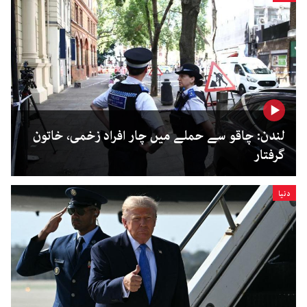
لندن: چاقو سے حملے میں چار افراد زخمی، خاتون
گرفتار
دنیا