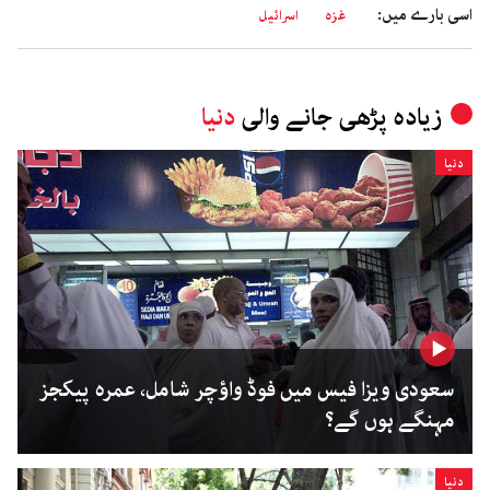
اسی بارے میں:
غزہ
اسرائیل
زیادہ پڑھی جانے والی
دنیا
دنیا
سعودی ویزا فیس میں فوڈ واؤچر شامل، عمرہ پیکجز
مہنگے ہوں گے؟
دنیا