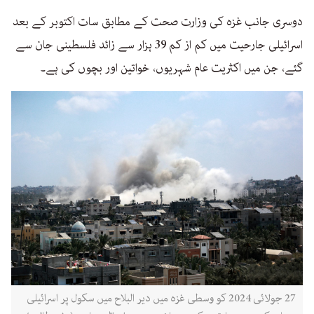
دوسری جانب غزہ کی وزارت صحت کے مطابق سات اکتوبر کے بعد
اسرائیلی جارحیت میں کم از کم 39 ہزار سے زائد فلسطینی جان سے
گئے، جن میں اکثریت عام شہریوں، خواتین اور بچوں کی ہے۔
27 جولائی 2024 کو وسطی غزہ میں دیر البلاح میں سکول پر اسرائیلی