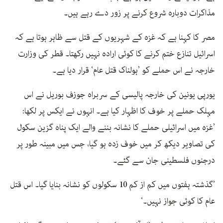
مذاکرات دوبارہ شروع کرنے پر زور دے رہے ہیں۔
مصر کا کہنا ہے کہ غزہ کے شہریوں کے قتل سے ظاہر ہوتا ہے کہ
اسرائیل تنازع ختم کرنے کا کوئی ارادہ نہیں رکھتا۔ قطر کی وزارت
خارجہ نے اس حملے کو ’ہولناک قتل عام‘ قرار دیا ہے۔
یورپی یونین کی خارجہ پالیسی کے سربراہ جوزف بوریل نے اس
مہلک حملے پر خوف کا اظہار کیا ہے۔ انہوں نے ایکس پر لکھا:
’غزہ میں اسرائیلی حملے کا نشانہ بننے والے ایک پناہ گزین سکول
کی تصاویر دیکھ کر میں خوف زدہ ہو گیا، جس میں مبینہ طور پر
درجنوں فلسطینی جان سے گئے۔
’گذشتہ ہفتوں میں کم از کم 10 سکولوں کو نشانہ بنایا گیا۔ اس قتل
عام کا کوئی جواز نہیں۔‘