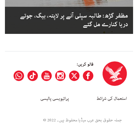
مظفر گڑھ: طالبہ سپلی آنے پر لاپتہ، بیگ، جوتے
دریا کنارے مل گئے
فالو کریں:
استعمال کی شرائط
پرائیویسی پالیسی
جملہ حقوق بحق عرب میڈیا محفوظ ہیں۔ 2022 ©