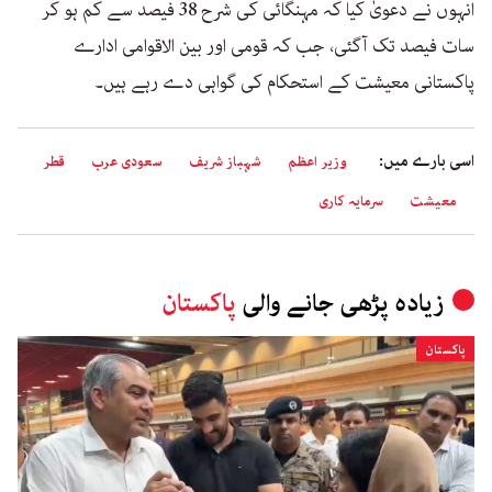
انہوں نے دعویٰ کیا کہ مہنگائی کی شرح 38 فیصد سے کم ہو کر
سات فیصد تک آگئی، جب کہ قومی اور بین الاقوامی ادارے
پاکستانی معیشت کے استحکام کی گواہی دے رہے ہیں۔
اسی بارے میں:
وزیر اعظم
شہباز شریف
سعودی عرب
قطر
معیشت
سرمایہ کاری
زیادہ پڑھی جانے والی
پاکستان
پاکستان