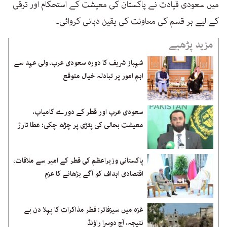
میں سعودی قیادت نے پاکستان کی معیشت کے استحکام اور ترقی
کے لیے ہر قسم کی معاونت کی یقین دہانی کروائی۔
مزید پڑھیے
شہباز شریف کا دورہ سعودی عرب، ولی عہد سے
اہم امور پر تبادلہ خیال متوقع
سعودی عرب اور قطر کے دورے کامیاب،
معیشت بحالی کی پٹڑی پر چڑھ چکی: عطا تارڑ
پاکستانی وزیراعظم کی قطر کے امیر سے ملاقات،
اقتصادی اہداف کو آگے بڑھانے کا عزم
غزہ میں سیزفائر: قطر مذاکرات کا پہلا دن بے
نتیجہ، آج دوسرا راؤنڈ