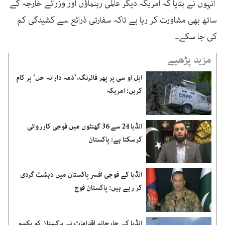
انہوں نے بتایا کہ امریکہ دیگر عالمی رہنماؤں اور وزرائے خارجہ کے
ساتھ بھی مشاورت کر رہا ہے تاکہ سفارتی ذرائع سے کشیدگی کم
کی جا سکے۔
مزید پڑھیے
ایل او سی پر پھر فائرنگ، ’ذمہ دارانہ حل‘ پر کام
کریں: امریکہ
انڈیا 24 سے 36 گھنٹوں میں فوجی کارروائی
کرسکتا ہے: پاکستان
انڈیا کے فوجی افسر پاکستان میں دہشت گردی
کر رہے ہیں: پاکستان فوج
انڈیا کے جارحانہ اقدامات نے پاکستان کو یکسو