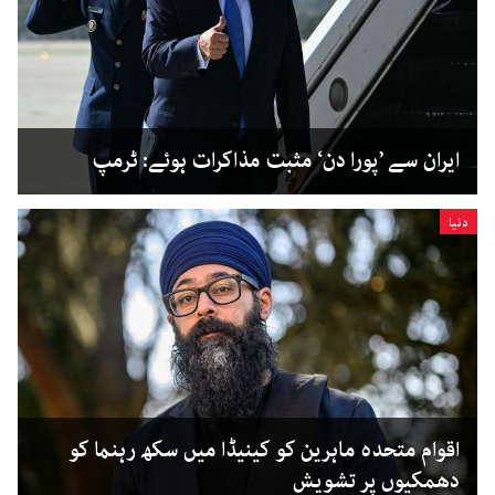
ایران سے ’پورا دن‘ مثبت مذاکرات ہوئے: ٹرمپ
دنیا
اقوام متحدہ ماہرین کو کینیڈا میں سکھ رہنما کو
دھمکیوں پر تشویش