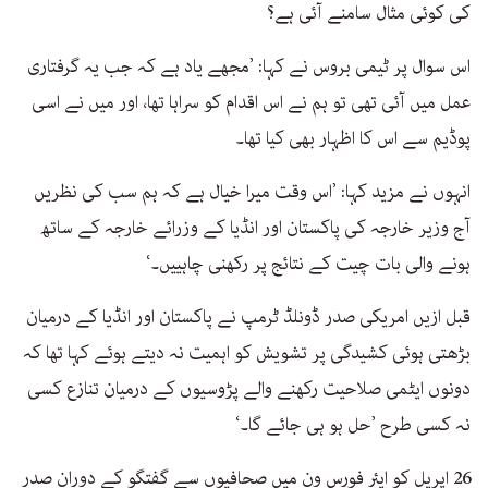
کی کوئی مثال سامنے آئی ہے؟
اس سوال پر ٹیمی بروس نے کہا: ’مجھے یاد ہے کہ جب یہ گرفتاری
عمل میں آئی تھی تو ہم نے اس اقدام کو سراہا تھا، اور میں نے اسی
پوڈیم سے اس کا اظہار بھی کیا تھا۔
انہوں نے مزید کہا: ’اس وقت میرا خیال ہے کہ ہم سب کی نظریں
آج وزیر خارجہ کی پاکستان اور انڈیا کے وزرائے خارجہ کے ساتھ
ہونے والی بات چیت کے نتائج پر رکھنی چاہییں۔‘
قبل ازیں امریکی صدر ڈونلڈ ٹرمپ نے پاکستان اور انڈیا کے درمیان
بڑھتی ہوئی کشیدگی پر تشویش کو اہمیت نہ دیتے ہوئے کہا تھا کہ
دونوں ایٹمی صلاحیت رکھنے والے پڑوسیوں کے درمیان تنازع کسی
نہ کسی طرح ’حل ہو ہی جائے گا۔‘
26 اپریل کو ایئر فورس ون میں صحافیوں سے گفتگو کے دوران صدر