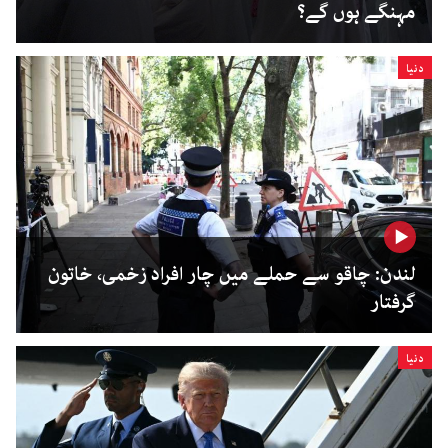
مہنگے ہوں گے؟
دنیا
لندن: چاقو سے حملے میں چار افراد زخمی، خاتون
گرفتار
دنیا