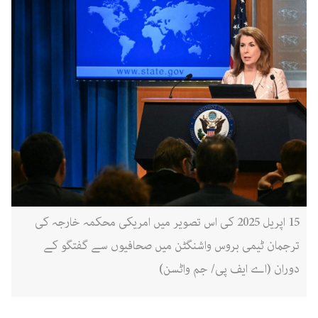
15 اپریل 2025 کی اس تصویر میں امریکی محکمہ خارجہ کی
ترجمان ٹیمی بروس واشنگٹن میں صحافیوں سے گفتگو کے
دوران (اے ایف پی/ جم واٹسن)