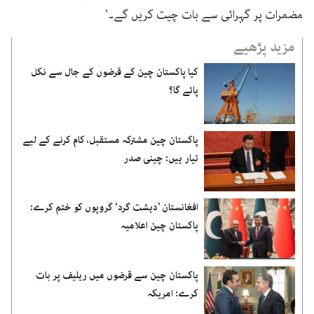
مضمرات پر گہرائی سے بات چیت کریں گے۔‘
مزید پڑھیے
کیا پاکستان چین کے قرضوں کے جال سے نکل
پائے گا؟
پاکستان چین مشترکہ مستقبل، کام کرنے کے لیے
تیار ہیں: چینی صدر
افغانستان ’دہشت گرد‘ گروپوں کو ختم کرے:
پاکستان چین اعلامیہ
پاکستان چین سے قرضوں میں ریلیف پر بات
کرے: امریکہ