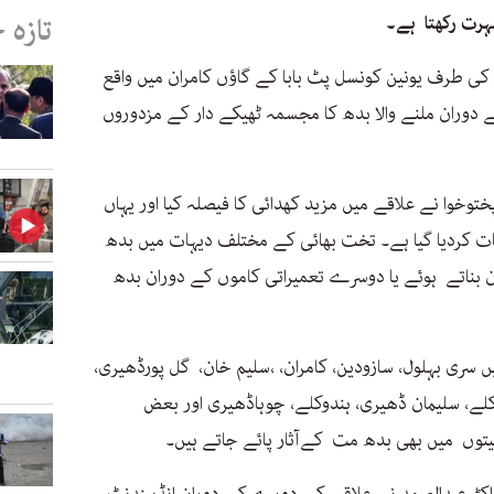
ہرت رکھتا ہے۔
تازہ 
 طرف یونین کونسل پٹ بابا کے گاؤں کامران میں واقع
 دوران ملنے والا بدھ کا مجسمہ ٹھیکے دار کے مزدوروں
وخوا نے علاقے میں مزید کھدائی کا فیصلہ کیا اور یہاں
نات کردیا گیا ہے۔ تخت بھائی کے مختلف دیہات میں بدھ
ان بناتے ہوئے یا دوسرے تعمیراتی کاموں کے دوران بدھ
 سری بہلول، سازودین، کامران، ،سلیم خان، گل پورڈھیری،
لے، سلیمان ڈھیری، ہندوکلے، چوہاڈھیری اور بعض
توں میں بھی بدھ مت کےآثار پائے جاتے ہیں۔