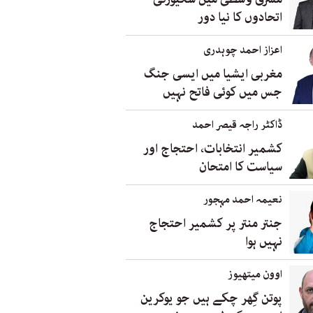
اتحادوں کا نیا دور
اعزاز احمد چوہدری
مغربی ایشیا میں ایسی جنگ
جس میں کوئی فاتح نہیں
ڈاکٹر راجہ قیصر احمد
کشمیر انتخابات، احتجاج اور
سیاست کا امتحان
نعیمہ احمد مہجور
جنتر منتر پر کشمیر احتجاج
نہیں ہوا
اوون میتھیوز
پوتن گِھر چکے ہیں جو یوکرین