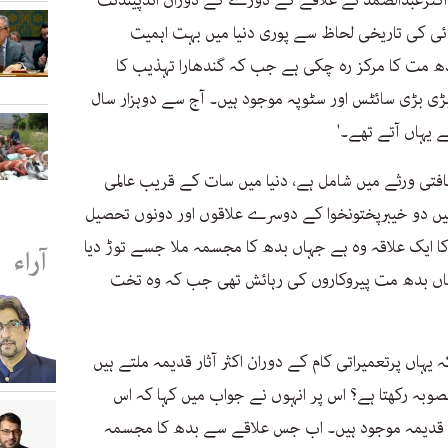
 ڈاکٹرعبدالصمد نے علاقے کے دورے کے دوران انڈپیندنٹ
ائی کی تاریخی لحاظ سے پوری دنیا میں بہت اہمیت
ھ مت کا مرکز رہ چکی ہے جب کہ گندھارا تہذیب کا
بڑی بڑی سائٹس اور سٹوپہ موجود ہیں۔ آج سے دوہزار سال
 یہاں آتے تھے۔'
قافتی ورثے میں شامل ہے، دنیا میں سات کے قریب عالمی
یں دو خیبرپختونخوا کے دوسرے علاقوں اور دونوں تحصیل
ا ایک علاقہ وہ ہے جہاں بدھ کا مجسمہ ملا جسے توڑ دیا
آراء
ہاں بدھ مت پیروکاروں کی رہائش تھی جب کہ وہ تخت
 یہاں پرتعمیراتی کام کے دوران اکثر آثار قدیمہ ملتے ہیں
وبہ رکھتا ہے؟ اس پر انہوں نے جواب میں کہا کہ اس
ار قدیمہ موجود ہیں۔ اب جس علاقے سے بدھ کا مجسمہ