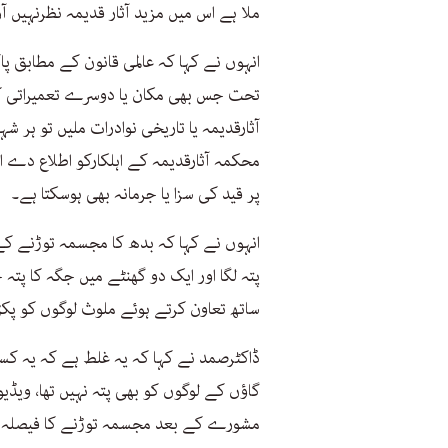
ملا ہے اس میں مزید آثار قدیمہ نظرنہیں آ
تحت جس بھی مکان یا دوسرے تعمیراتی کا
آثارقدیمہ یا تاریخی نوادرات ملیں تو ہر ش
محکمہ آثارقدیمہ کے اہلکارکو اطلاع دے او
پر قید کی سزا یا جرمانہ بھی ہوسکتا ہے۔
انہوں نے کہا کہ بدھ کا مجسمہ توڑنے کے 
پتہ لگا اور ایک دو گھنٹے میں جگہ کا پت
ساتھ تعاون کرتے ہوئے ملوث لوگوں کو پکڑ
ڈاکٹرصمد نے کہا کہ یہ غلط ہے کہ یہ ک
گاؤں کے لوگوں کو بھی پتہ نہیں تھا، ویڈ
مشورے کے بعد مجسمہ توڑنے کا فیصلہ کیا