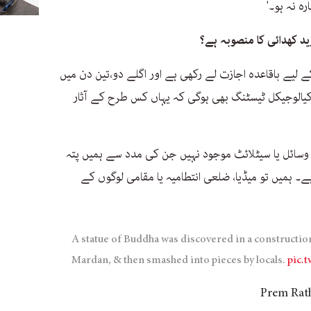
ہ نہ ہو۔'
ید کھدائی کا منصوبہ ہے؟
ے لیے باقاعدہ اجازت لے رکھی ہے اور اگلے دو،تین دن میں
کیالوجیکل ٹیسٹنگ بھی ہوگی کہ یہاں کس طرح کے آثار
ائل یا سیٹلائٹ موجود نہیں جن کی مدد سے ہمیں پتہ
ے۔ ہمیں تو میڈیا، ضلعی انتطامیہ یا مقامی لوگوں کے
A statue of Buddha was discovered in a construction
Mardan, & then smashed into pieces by locals.
pic.