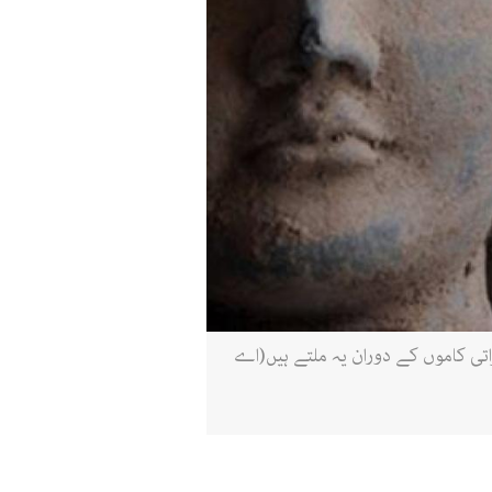
اتی کاموں کے دوران یہ ملتے ہیں(اے