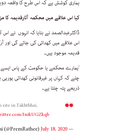
ہماری کوشش ہے کہ اس طرح کا واقعہ دوبار
کیا اس علاقے میں محکمہ آثارقدیمہ کا مز
ڈاکٹرعبدالصمد نے بتایا کہ انہوں نے اس ک
اس علاقے میں کھدائی کی جائے گی اور آر
قدیمہ موجود ہیں۔
'ہمارے محکمے یا حکومت کے پاس ایسے وس
چلے کہ کہاں پر غیرقانونی کھدائی ہورہی ہ
ذریعے پتہ چلتا ہے۔
 site in Takhtbhai,
twitter.com/InikUGZkqb
July 18, 2020
— Prem Rathi (@PremRathee)