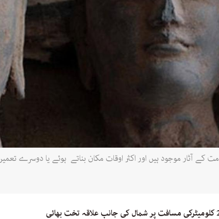
کے آثار موجود ہیں اور اکثر اوقات مکان بناتے ہوئے یا دوسرے تعمیر
خیبرپختونخوا کے شہر مردان سے تقریباً 20 کلومیٹرکی مسافت پر شمال کی جانب علاقہ تخت بھائی