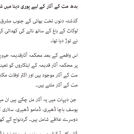
بدھ مت کے آثار کے لیے پوری دینا میں ش
گذشتہ دنوں تخت بھائی کے جنوب مشرق کی
لوکاٹ کے باغ کے ساتھ نالے کی کھدائی کے
نے توڑ دیا تھا۔
اس واقعے کے بعد محکمہ آثارقدیمہ خیبرپخت
پر محکمہ آثار قدیمہ کے اہلکاروں کو تعی
مت کے آثار موجود ہیں اور اکثر اوقات مک
مت کے آثار ملتے ہیں۔
جن دیہات میں یہ آثار مل چکے ہیں ان میں
یوسف باچا ڈھیری، ڈمامو ڈھیری، سلاری ک
دوسرے علاقے شامل ہیں۔ گردنواح کے کھی