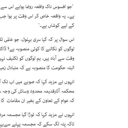
'جو افسوس ناک واقعہ رونما ہواہے اس سے
ہے۔ یہ واقعہ خاص کر اس وقت پر ہوا ج
کے لیے کوشاں ہے۔'
اس سوال پر کہ کیا سری بہلول، جو عالمی ثق
لوگوں کو نکالنے کا کوئی منصوبہ ہے؟ ڈاک
وقت سے آباد ہیں، ہم لوگوں کو تکلیف نہیں 
البتہ حکومت کا منصوبہ ہے کہ متبادل زمی
انہوں نے مزید کہا کہ صوبے میں اب تک آث
محکمہ آثارقدیمہ محدود وسائل کی وجہ سے 
کہ عوام کے تعاون کے بغیر ان مقامات کا
انہوں نے مزید کہا کہ توڑا گیا مجسمہ مر
تاکہ پتہ لگ سکے کہ مجسمہ پہلے سےیہاں دف