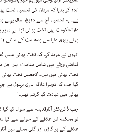
ڈائریکٹر آرکیالوجی میوزیم خیبرپختونخوا
اردو کو بتایا کہ مردان کی تحصیل تخت بھ
ہے۔'یہ تحصیل آج سے دوہزار سال پہلے بد
دارالحکومت بھی تخت بھائی تھا۔ یہاں پر 
پہلے پوری دنیا سے بدھ مت کے ماننے والے
انہوں نے مزید کہا کہ تخت بھائی عالمی ث
ثقافتی ورثے میں شامل مقامات ہیں جن م
تحت بھائی میں ہیں۔ 'تحصیل تخت بھائی ک
گیا جب کہ دوسرا علاقہ سری بہلول ہے ج
بھائی میں عبادت کیا کرتے تھے۔'
جب ڈائریکٹر آثارقدیمہ سے سوال کیا گیا کہ
تو محکمہ اس علاقے کے حوالے سے کیا منص
علاقے کے ہر گاؤں اور گلی محلے میں آث