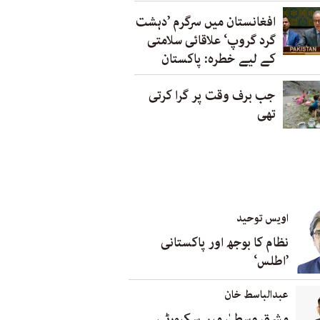
افغانستان میں سرگرم ’دہشت
گرد گروپ‘ علاقائی سلامتی
کے لیے خطرہ: پاکستان
جب برف وقت پر گرا کرتی
تھی
اویس توحید
نظام کا بوجھ اور پاکستانی
’اطلس‘
عبدالباسط خان
مشرق وسطیٰ میں سکیورٹی