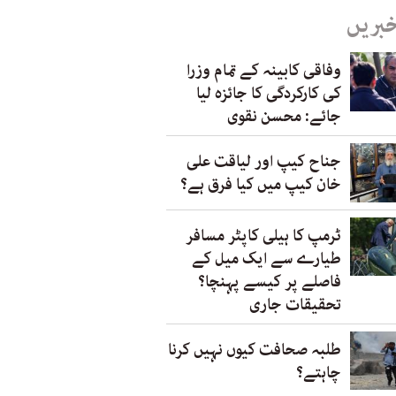
خبریں
وفاقی کابینہ کے تمام وزرا
کی کارکردگی کا جائزہ لیا
جائے: محسن نقوی
جناح کیپ اور لیاقت علی
خان کیپ میں کیا فرق ہے؟
ٹرمپ کا ہیلی کاپٹر مسافر
طیارے سے ایک میل کے
فاصلے پر کیسے پہنچا؟
تحقیقات جاری
طلبہ صحافت کیوں نہیں کرنا
چاہتے؟