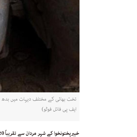
تخت بھائی کے مختلف دیہات میں بدھ مت 
ایف پی فائل فوٹو)