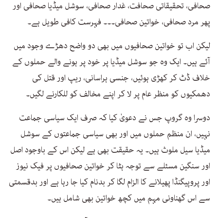
صحافی، تحقیقاتی صحافت، غدار صحافی، سوشل میڈیا صحافی اور
پھر مرد صحافی، خواتین صحافی۔۔۔ فہرست کافی طویل ہے۔
لیکن اب تو خواتین صحافیوں میں بھی دو واضح دھڑے وجود میں
آئے ہیں۔ ایک وہ جو سوشل میڈیا پر خود پر ہونے والے حملوں کے
خلاف ڈٹ کر کھڑی ہوئیں، جنسی ہراسانی، ریپ اور قتل کی
دھمکیوں کو منظر عام پر لا کر اپنے مخالف کو للکارنے لگیں۔
دوسرا وہ گروپ جس نے دعویٰ کیا کہ صرف ایک سیاسی جماعت
نہیں، ان منظم حملوں میں اور بھی سیاسی جماعتوں کے سوشل
میڈیا سیل ملوث ہیں۔ یہ حقیقت بھی ہے لیکن اس کے باوجود اصل
اور سنگین مسئلے سے توجہ ہٹا کر خواتین صحافیوں پر فیک نیوز
اور پروپیگنڈا پھیلانے کا الزام لگا کر بدنام کیا جا رہا ہے اور بدقسمتی
سے اس گھناونی مہم میں کچھ خواتین بھی شامل ہیں۔