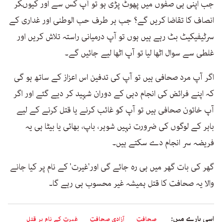
جب اپنی ہی صفوں میں پھوٹ پڑی ہو تو آپ کس سے اور کیوںکر
انصاف کا تقاضا کریں گے؟ جب ہر طرف حب الوطنی اور غداری کے
سرٹیفیکیٹ بٹ رہے ہیں ہوں تو آپ درمیانی راستہ تلاش کریں اور
غلطی سے سوال اٹھا لیا تو آپ اٹھا لیے جائیں گے۔
اگر آپ مرد صحافی ہیں تو آپ کی تدفین اس اعزاز کے ساتھ ہو گی
کہ اپنے فرائض کی انجام دہی کے دوران شہید کر دیے گئے اور اگر
آپ خاتون صحافی ہیں تو آپ کو غائب کرنے یا قتل کرنے کے لیے
باہر کے لوگوں کی ضرورت نہیں شوہر، باپ، بھائی یا بیٹا ہی یہ
فریضہ سر انجام دے سکتے ہیں۔
گھر کی بات گھر میں ہی رہ جائے گی اور'غیرت' کے نام پر کیا جانے
والا یہ صحافت کا قتل ہمیشہ غیر محسوب ہی رہے گا۔
اسی بارے میں:
صحافت
آزادی صحافت
غیرت کے نام پر قتل