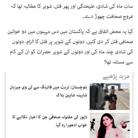
سات ماہ کی شادی، علیحدگی اور پھر قتل، شوہر کا مطالبہ تھا کہ
عروج صحافت چھوڑ دے۔
کیا یہ محض اتفاق ہے کہ پاکستان میں دس مہینوں میں دو خواتین
صحافی قتل کر دی گئیں، دونوں کے شوہر پر قتل کا الزام، دونوں
کی شادی چند ماہ کی اور دونوں کے شوہر حضرات کو ان کے کام
سے مسئلہ تھا؟
مزید پڑھیے
بلوچستان: تربت میں فائرنگ سے ٹی وی میزبان
شاہینہ شاہین ہلاک
لاہور کی مقتولہ صحافی جن کا اخبار نکالنے کا
خواب ادھورا رہ گیا