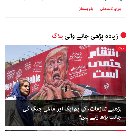
جبری گمشدگی
بلوچستان
زیادہ پڑھی جانے والی
بلاگ
بلاگ
بڑھتے تنازعات، کیا ہم ایک اور عالمی جنگ کی
جانب بڑھ رہے ہیں؟