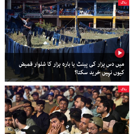
بلاگ
میں دس ہزار کی پینٹ یا بارہ ہزار کا شلوار قمیض
کیوں نہیں خرید سکتا؟
بلاگ