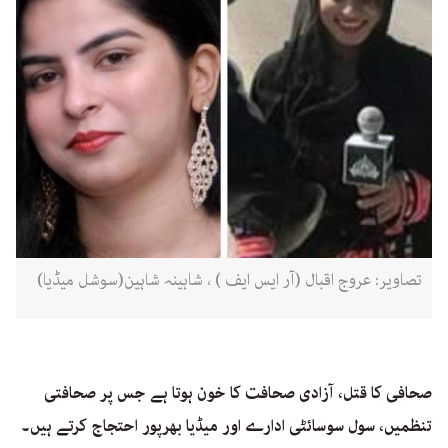
تصاویر: عروج اقبال (آر ایس ایف ) ، شاہینہ شاہین(سوشل میڈیا)
صحافی کا قتل، آزادی صحافت کا خون ہوتا ہے جس پر صحافتی
تنظمیں، سول سوسائٹی ادارے اور میڈیا بھرپور احتجاج کرتے ہیں۔