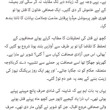
ہے۔ یہی وجہ ہے کہ زیادہ دیر تک مقابلہ نہ کر سکی اور ہمیشہ
کے لیے خاموش کر دی گئیں۔ ایک صحافی خاتون کا قتل ہوا تو
فوری طور پرسوشل میڈیا پرقابل مذمت وملامت بیانات کا تانتا بندھ
گیا۔
کچھ نے قتل کی تحقیقات کا مطالبہ کرتے ہوئے صحافیوں کے
تحفظ کا تقاضا کیا تو ہر طرف سے آوازیں بلند ہونا شروع ہو گئیں کہ
’بھائی، اس میں آزادی صحافت کہاں سے آ گئی؟ شوہر نے مارا ہے۔
گھریلو جھگڑا تھا اسے صحافت پر حملے سے تشبیہہ دے کربلاوجہ
متعلقہ حکام کو نہ جگایا جائے۔‘ اور پھر ایک روز بریکنگ نیوز کی
زینت بننے کے بعد یہ خبر دم توڑ گئی۔
یہاں یہ بات اہم ہے کہ شاہینہ کی شادی صرف پانچ مہینے پہلے
ہوئی تھی۔ اب ذرا یاد کیجیے لاہور میں کچھ ماہ پہلے قتل ہونے
والی صحافی عروج اقبال، جن کو شوہر نے گولی مار دی تھی۔ صرف