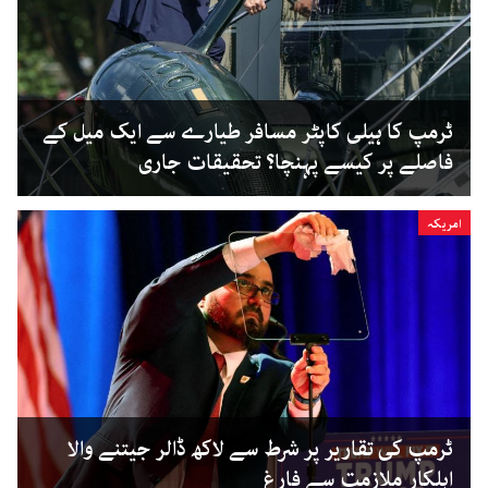
ٹرمپ کا ہیلی کاپٹر مسافر طیارے سے ایک میل کے
فاصلے پر کیسے پہنچا؟ تحقیقات جاری
امریکہ
ٹرمپ کی تقاریر پر شرط سے لاکھ ڈالر جیتنے والا
اہلکار ملازمت سے فارغ