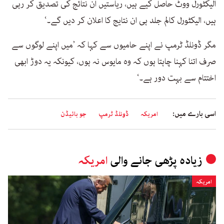
الیکٹورل ووٹ حاصل کیے ہیں، ریاستیں ان نتائج کی تصدیق کر رہی
ہیں، الیکٹورل کالم جلد ہی ان نتایج کا اعلان کر دیں گے۔‘
مگر ڈونلڈ ٹرمپ نے اپنے حامیوں سے کہا کہ ’میں اپنے لوگوں سے
صرف اتنا کہنا چاہتا ہوں کہ وہ مایوس نہ ہوں، کیونکہ یہ دوڑ ابھی
اختتام سے بہت دور ہے۔‘
اسی بارے میں:
امریکہ
ڈونلڈ ٹرمپ
جو بائیڈن
زیادہ پڑھی جانے والی
امریکہ
امریکہ