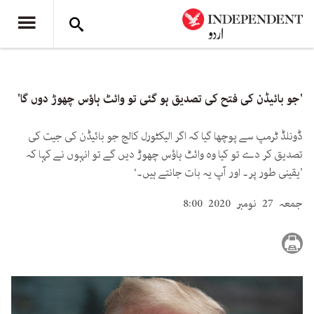
'جو بائیڈن کی فتح کی تصدیق ہو گئی تو وائٹ ہاؤس چھوڑ دوں گا'
ڈونلڈ ٹرمپ سے پوچھا گیا کہ اگر الیکٹورل کالج جو بائیڈن کی جیت کی
تصدیق کر دے تو کیا وہ وائٹ ہاؤس چھوڑ دیں گے تو انہوں نے کہا کہ
’یقینی طور پر۔ اور آپ یہ بات جانتے ہیں۔‘
جمعہ 27 نومبر 2020 8:00