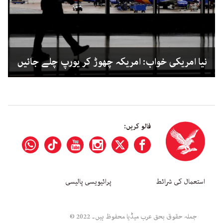
نیا امریکی خواب: امریکہ چھوڑ کر یورپ چلے جائیں
فالو کریں:
استعمال کی شرائط
پرائیویسی پالیسی
جملہ حقوق بحق عرب میڈیا محفوظ ہیں۔ 2022 ©