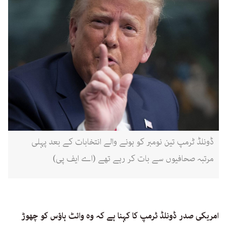
ڈونلڈ ٹرمپ تین نومبر کو ہونے والے انتخابات کے بعد پہلی
مرتبہ صحافیوں سے بات کر رہے تھے (اے ایف پی)
امریکی صدر ڈونلڈ ٹرمپ کا کہنا ہے کہ وہ وائٹ ہاؤس کو چھوڑ