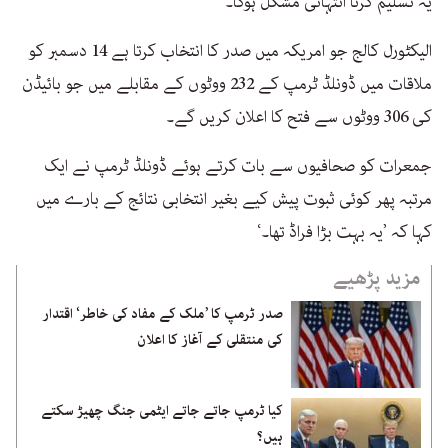
یہ تسلیم کرنا انتہائی مشکل ہوگا۔‘
الیکٹورل کالج جو امریکہ میں صدر کا انتخاب کرتا ہے 14 دسمبر کو
ملاقات میں ڈونلڈ ٹرمپ کے 232 ووٹوں کے مقابلے میں جو بائیڈن
کی 306 ووٹوں سے فتح کا اعلان کریں گے۔
جمعرات کو صحافیوں سے بات کرتے ہوئے ڈونلڈ ٹرمپ نے ایک
مرتبہ پھر کوئی ثبوت پیش کیے بغیر انتخابی نتائج کے بارے میں
کہا کہ ’یہ بہت بڑا فراڈ تھا۔‘
مزید پڑھیے
صدر ٹرمپ کا ’ملک کے مفاد کی خاطر‘ اقتدار
کی منتقلی کے آغاز کا اعلان
کیا ٹرمپ جاتے جاتے ایٹمی جنگ چھیڑ سکتے
ہیں؟