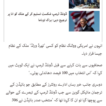
ڈونلڈ ٹرمپ شکست تسلیم کر کے ملک کو انا پر
ترجیح دیں: براک اوباما
انہوں نے امریکی ووٹنگ نظام کو کسی ’تھرڈ ورلڈ‘ ملک کے نظام
جیسا قرار دیا۔
صحافیوں سے بات کرنے سے قبل ڈونلڈ ٹرمپ نے ایک ٹویٹ میں
کہا کہ ’اس انتخاب میں 100 فیصد دھاندلی ہوئی۔‘
دوسری جانب خبر رساں ادارے روئٹرز کے مطابق جو بائیڈن کے
ترجمان مائیکل گوین سے جب ڈونلڈ ٹرمپ کے تبصرے کے حوالے
سے پوچھا گیا تو ان کا کہنا تھا کہ ’منتخب صدر بائیڈن نے 306