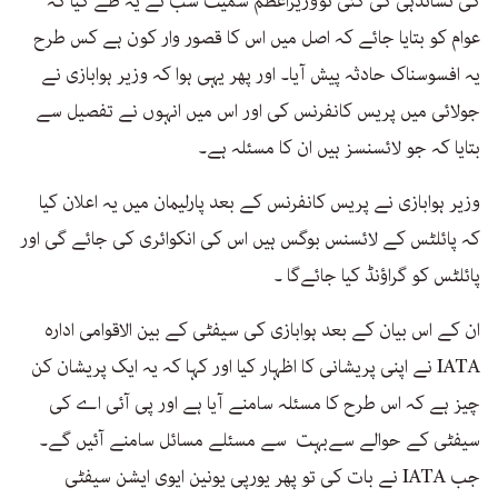
کی نشاندہی کی گئی تووزیراعظم سمیت سب نے یہ طے کیا کہ
عوام کو بتایا جائے کہ اصل میں اس کا قصور وار کون ہے کس طرح
یہ افسوسناک حادثہ پیش آیا۔ اور پھر یہی ہوا کہ وزیر ہوابازی نے
جولائی میں پریس کانفرنس کی اور اس میں انہوں نے تفصیل سے
بتایا کہ جو لائسنسز ہیں ان کا مسئلہ ہے۔
وزیر ہوابازی نے پریس کانفرنس کے بعد پارلیمان میں یہ اعلان کیا
کہ پائلٹس کے لائسنس بوگس ہیں اس کی انکوائری کی جائے گی اور
پائلٹس کو گراؤنڈ کیا جائےگا ۔
ان کے اس بیان کے بعد ہوابازی کی سیفٹی کے بین الاقوامی ادارہ
IATA نے اپنی پریشانی کا اظہار کیا اور کہا کہ یہ ایک پریشان کن
چیز ہے کہ اس طرح کا مسئلہ سامنے آیا ہے اور پی آئی اے کی
سیفٹی کے حوالے سےبہت سے مسئلے مسائل سامنے آئیں گے۔
جب IATA نے بات کی تو پھر یورپی یونین ایوی ایشن سیفٹی