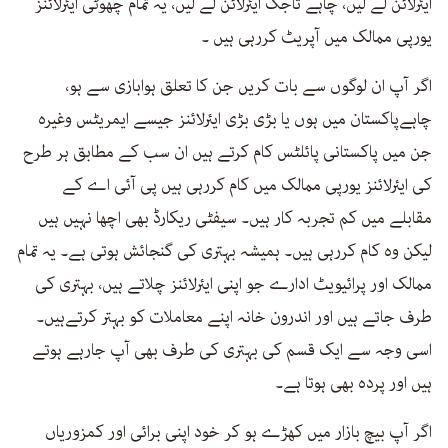
ایئرلائن لے لیں، چاہے تاجک ایئرلائن لے لیں، یہ تمام چھوٹی ایئرلائنز
یورپی ممالک میں آپریٹ کررہی ہیں ۔
اگر آپ ان لوگوں سے بات کریں جن کا تعلق ہوابازی سے ہو،
چاہےپاکستان میں ہوں یا بڑی بڑی ایئرلائنز جیسے ایمریٹس وغیرہ
جن میں پاکستانی پائلٹس کام کرتے ہیں ان سب کے مطابق ہر طرح
کی ایئرلائنز یورپی ممالک میں کام کررہی ہیں پی آئی اے کے
مقابلے میں کم تجربہ کار ہیں۔ سیفٹی ریکارڈ بھی اچھا نہیں ہیں
لیکن وہ کام کررہی ہیں۔ ہمیشہ بہتری کی گنجائش ہوتی ہے۔ یہ تمام
ممالک اور پرائیویٹ ادارے جو اپنی ایئرلائنز چلاتے ہیں، بہتری کی
طرف جاتے ہیں اور اندرون خانہ اپنے معاملات کو بہتر کرتےہیں۔
اسی وجہ سے ایک قسم کی بہتری کی طرف بھی آپ جارہے ہوتے
ہیں اور پردہ بھی ہوتا ہے۔
اگر آپ بیچ بازار میں کھڑے ہو کر خود اپنی برائی اور کمزوریاں