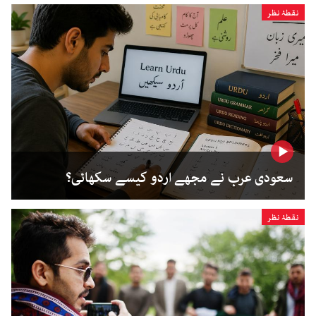
نقطۂ نظر
سعودی عرب نے مجھے اردو کیسے سکھائی؟
نقطۂ نظر