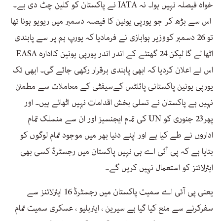
خواہ فیصلہ نہیں ہوا۔ نہ IATA نے پاکستان کو کلین چٹ دی ہے۔
اس سے بڑھ کر جو یورپی یونین کا فیصلہ دسمبر میں ریویو ہونا تھا
تو 26 دسمبر کووزیر ہوابازی نے فرمادیا کہ یورپ ہم پر سے پابندی
اٹھا لے گا لیکن 24 گھنٹے کے اندر اندر یورپی یونین کاادارہ EASA
اس نے اعلان کردیا کہ ابھی پابندی برقرار رکھی جائے گی۔ ابھی تک
یورپی یونین پاکستانی پائلٹس کےسیفٹی کے معاملات سے مطمئن
نہیں ہے پاکستان نے تسلی بخش اقدامات نہیں اٹھائے ہیں۔ اور
پھر23 جنوری کو UN کی تمام ایجنسیز اور ان سے منسلک تمام
اداروں نے طے کیا ہے اور اپنے دنیا بھر میں موجود تمام لوگوں کو
بتایا ہے کہ پی آئی اے ہی نہیں پاکستان میں رجسٹرڈ کسی بھی
ایئرلائنز کو استعمال نہیں کریں گے۔
یعنی پی آئی اے سمیت پاکستان میں رجسٹرڈ 16 ایئرلائنز سے
سفرکرنے سے منع کیا گیا ہے سیرین ، ایئربلیو ، عسکری سمیت تمام