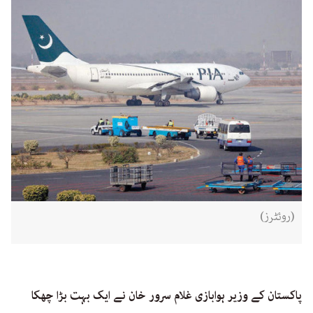
(روئٹرز)
پاکستان کے وزیر ہوابازی غلام سرور خان نے ایک بہت بڑا چھکا