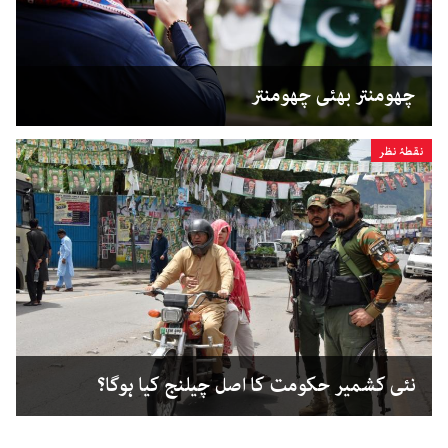
چھومنتر بھئی چھومنتر
نقطۂ نظر
نئی کشمیر حکومت کا اصل چیلنج کیا ہوگا؟