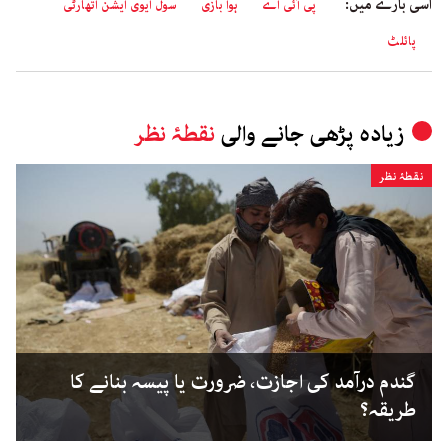
اسی بارے میں:
پی آئی اے
ہوا بازی
سول ایوی ایشن اتھارٹی
پائلٹ
زیادہ پڑھی جانے والی
نقطۂ نظر
نقطۂ نظر
گندم درآمد کی اجازت، ضرورت یا پیسہ بنانے کا
طریقہ؟