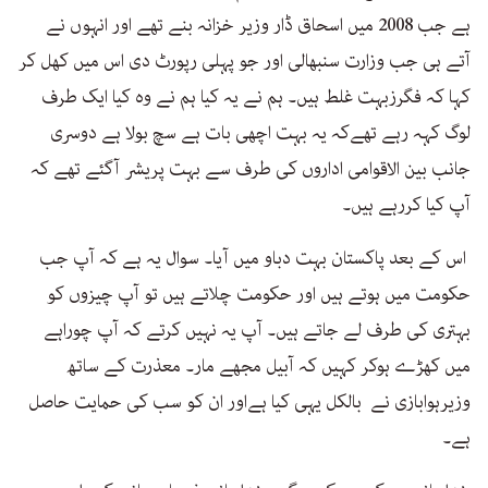
ہے جب 2008 میں اسحاق ڈار وزیر خزانہ بنے تھے اور انہوں نے
آتے ہی جب وزارت سنبھالی اور جو پہلی رپورٹ دی اس میں کھل کر
کہا کہ فگرزبہت غلط ہیں۔ ہم نے یہ کیا ہم نے وہ کیا ایک طرف
لوگ کہہ رہے تھےکہ یہ بہت اچھی بات ہے سچ بولا ہے دوسری
جانب بین الاقوامی اداروں کی طرف سے بہت پریشر آگئے تھے کہ
آپ کیا کررہے ہیں۔
اس کے بعد پاکستان بہت دباو میں آیا۔ سوال یہ ہے کہ آپ جب
حکومت میں ہوتے ہیں اور حکومت چلاتے ہیں تو آپ چیزوں کو
بہتری کی طرف لے جاتے ہیں۔ آپ یہ نہیں کرتے کہ آپ چوراہے
میں کھڑے ہوکر کہیں کہ آبیل مجھے مار۔ معذرت کے ساتھ
وزیرہوابازی نے بالکل یہی کیا ہےاور ان کو سب کی حمایت حاصل
ہے۔