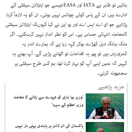
بتائیں تو ظاہر ہے IATA اور EASAجیسے جو ایئرلائن سیفٹی کے
ادارے ہیں، ان کے پاس کوئی چوائس نہیں ہوتی۔ ان کو یہ لازماً کرنا
پڑتاہے جو ای اے ایس اے اور یو این نے کیا کیوںکہ ایئرلائن سیفٹی
کامعاملہ انتہائی حساس ہے۔ اس کو نظر انداز نہیں کرسکتے۔ اگر
ملک ببانگ دہل کھڑے ہوکر کہہ رہا ہے کہ ہمارے اندر یہ
کمزوریاں ہیں تو پھر یہ اقدامات تو اٹھانے پڑیں گے، آپ بھلے یہ
کہیں کہ ہمیں اپنے آپ کو بہتر کرنا تھا، ہم کس طرح سیفٹی پر
سجمھوتہ کرتے۔
مزید پڑھیے
'وزیر ہوا بازی کو عہدے سے ہٹانے کا معاملہ
وزیر اعظم کے سپرد'
پاکستان کی ائر لائنز پر پابندی پہلی بار نہیں