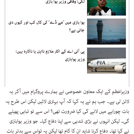
لگی: وفاقی وزیر ہوا بازی
ہوا بازی میں ’مے ڈے‘ کی کال کب اور کیوں دی
جاتی ہے؟
پی آئی اے کے اکثر ملازم نااہل یا ناکارہ ہیں:
وزیر ہوابازی
وزیراعظم کے ایک معاون خصوصی نے ہمارے پروگرام میں آکر یہ
لائن لی ہے۔ جب ہم نے یہ کہا کہ آپ بہتری لائیں لیکن اس طرح یہ
بات چوراہے میں لانے کی کیا ضرورت تھی؟ اس سے تو تباہی پھیلے
گی۔ لیکن انہوں نے بڑی تندہی سے اپنا دفاع کیا۔ جو وزیر ہوابازی
نے کیا تھا۔ دفاع کرنا شاید ان کا کام تھا لیکن یہ تواس سے بدتر بات