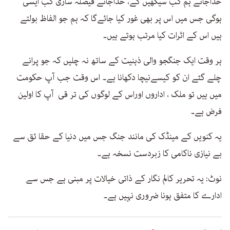
خداجانے ہم کب سیکھیں گے، خداجانے فیصلہ سازی کب ایسی
ہوگی جس میں اس پر بھی غور کیا جائےگا کہ ہم جو الفاظ بولتے
ہیں اس کے اثرات کیا مرتب ہوتے ہیں۔
ہر وقت ایک جنگجو والی ذہنیت کے ساتھ نہ چلیں کہ جو پرانے
چلے گئے ان کو کیسےنیچا دکھانا ہے۔ اس وقت جب آپ حکومت
میں ہیں تو ملک ، اداروں اوراس کے لوگوں کی تر قی آپ کا اولین
فرض ہے۔
یہ کنویں کے مینڈک کی مانند جنگ جس میں دنیا کے حقا ئق سے
بے نیازی ناکامی کا زبردست نسخہ ہے۔
نوٹ: یہ تحریر کالم نگار کے ذاتی خیالات پر مبنی ہے جس سے
ادارے کا متفق ہونا ضروری نہیں ہے۔