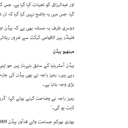
اور عبدالرزاق کو تعینات کیا گیا ہے، جس کے
گیا، جس میں یہ واضح نہیں کیا گیا کہ ان
دوسری طرف یہ مسئلہ بھی ہے کہ ہیڈن اور 
فلینڈر بین الاقوامی کرکٹ سے ضرور ریٹائ
میتھیو ہیڈن
ہیڈن آسٹریلیا کے سابق بلےباز ہیں جو اپنی
رہے ہیں۔ رمیز راجہ نے بھی ہیڈن کی جا
بڑی وجہ بتایا ہے۔
رمیز راجہ نے وضاحت کرنے ہوئے کہا: ’ڈر
ثابت ہو گی۔‘