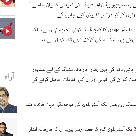
 بعد میتھیو ہیڈن اور فلینڈر کی تعیناتی کا بیان سامنے آ
 دونوں کو کیا فرائض تفویض کیے جائیں گے۔
فلینڈر دونوں کا کوچنگ کا کوئی تجربہ نہیں ہے، بلکہ
ر ہوئے ہیں، لیکن ملکی کرکٹ ابھی تک کھیل رہے ہیں۔
 بائیں ہاتھ کی برق رفتار جارحانہ بیٹنگ کے لیے مشہور
آراء
رحیت کو ان کی خوبی اور ان کی خدمات حاصل کرنے کی
یسنگ روم میں ایک آسٹریلوی کی موجودگی بہت فائدہ مند
بھاری بھرکم جسامت والے قدآور ہیڈن 2009 تک آسٹریلوی ٹیم کا حصہ رہے ہیں۔ ان کا جارحانہ انداز