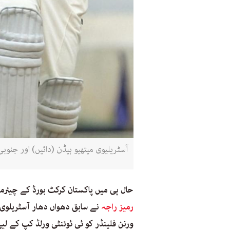
آسٹریلیوی میتھیو ہیڈن (دائیں) اور جنو
حال ہی میں پاکستان کرکٹ بورڈ کے چیئرمی
رمیز راجہ
نے سابق دھواں دھار آسٹریلوی ب
ورنن فلینڈر کو ٹی ٹوئنٹی ورلڈ کپ کے لی