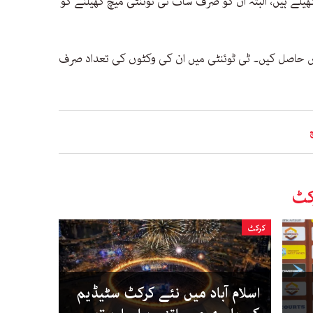
ر 30 ایک روزہ میچ کھیلے ہیں، البتہ ان کو صرف سات ٹی ٹوئنٹی میچ کھیلنے کو
اور 41 ایک روزہ وکٹیں حاصل کیں۔ ٹی ٹوئنٹی میں ان کی وکٹوں کی تعداد صرف
کٹ
کرکٹ
اسلام آباد میں نئے کرکٹ سٹیڈیم