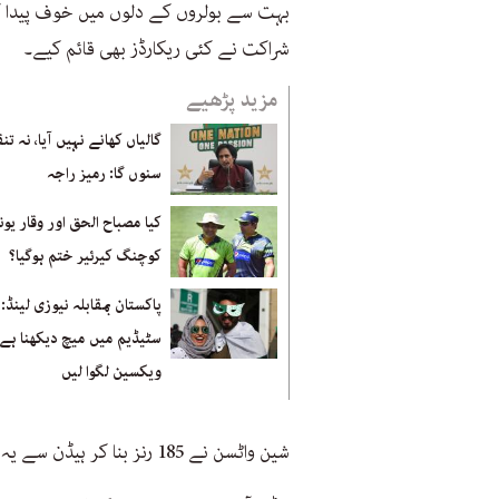
بہت سے بولروں کے دلوں میں خوف پیدا ک
شراکت نے کئی ریکارڈز بھی قائم کیے۔
مزید پڑھیے
گالیاں کھانے نہیں آیا، نہ تن
سنوں گا: رمیز راجہ
کیا مصباح الحق اور وقار یو
کوچنگ کیرئیر ختم ہوگیا؟
پاکستان بمقابلہ نیوزی لینڈ:
سٹیڈیم میں میچ دیکھنا ہے 
ویکسین لگوا لیں
شین واٹسن نے 185 رنز بنا کر ہیڈن سے یہ ریکارڈ چھین لیا۔