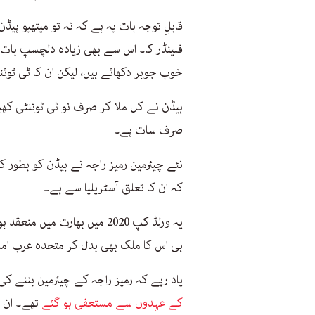
قابلِ توجہ بات یہ ہے کہ نہ تو میتھیو ہ
فلینڈر کا۔ اس سے بھی زیادہ دلچسپ بات 
خوب جوہر دکھائے ہیں، لیکن ان کا ٹی ٹوئن
ہیڈن نے کل ملا کر صرف نو ٹی ٹوئنٹی کھی
صرف سات ہے۔
نئے چیئرمین رمیز راجہ نے ہیڈن کو بطور 
کہ ان کا تعلق آسٹریلیا سے ہے۔
یہ ورلڈ کپ 2020 میں بھارت میں منعقد ہونا تھا مگر
ہی اس کا ملک بھی بدل کر متحدہ عرب امارات ہو گیا۔ اب
یاد رہے کہ رمیز راجہ کے چیئرمین بننے کی
کے عہدوں سے مستعفی ہو گئے
تھے۔ ان 