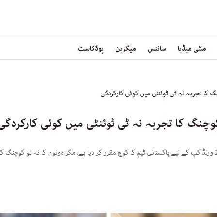
ملٹی میڈیا
سائنس
میگزین
پوڈکاسٹ
نگ کا تجربہ نہ ٹی ٹوئنٹی میں کوئی کارکردگی
کوچنگ کا تجربہ نہ ٹی ٹوئنٹی میں کوئی کارکردگی
رمیز راجہ نے میتھیو ہیڈن اور ورنن فلینڈر کو ٹی 20 ورلڈ کپ کے لیے پاکستانی ٹیم کا کوچ مقرر کر دیا ہے، مگر دونوں