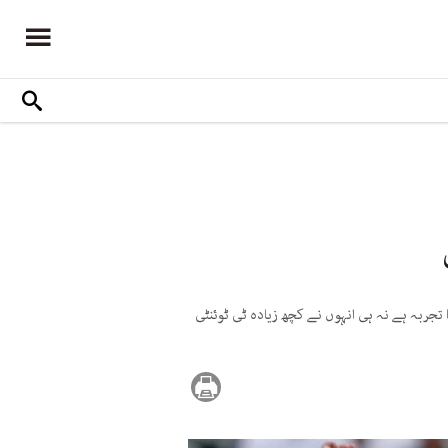
 کا نہ تو کوچنگ کا تجربہ ہے نہ ہی انہوں نے کچھ زیادہ ٹی ٹوئنٹی