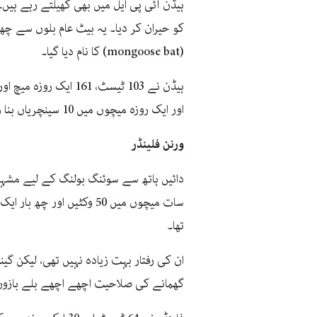
کو حیران کر دیا۔ یہ بیٹ عام بلوں سے چھوٹا 
(mongoose bat) کا نام دیا گیا۔
اور ایک روزہ میچوں میں 10 سینچریاں بنا رکھی ہیں۔
ورنن فلینڈر
دائیں ہاتھ سے سوئنگ بولنگ کے لیے مشہور
سات میچوں میں 50 وکٹیں او
تھا۔
ان کی رفتار بہت زیادہ نہیں تھی، لیکن 
گھمانے کی صلاحیت اچھے اچھے بلے بازوں