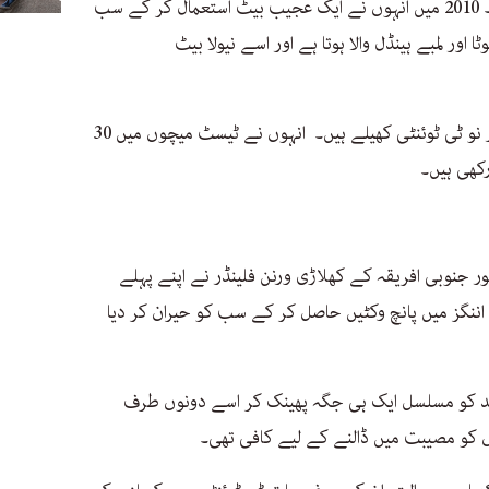
ہیڈن آئی پی ایل میں بھی کھیلتے رہے ہیں۔ 2010 میں انہوں نے ایک عجیب بیٹ استعمال کر کے سب
اور لمبے ہینڈل والا ہوتا ہے اور اسے نیولا بیٹ
ہیڈن نے 103 ٹیسٹ، 161 ایک روزہ میچ اور نو ٹی ٹوئنٹی کھیلے ہیں۔ انہوں نے ٹیسٹ میچوں میں 30
 جنوبی افریقہ کے کھلاڑی ورنن فلینڈر نے اپنے پہلے
ر چھ بار ایک اننگز میں پانچ وکٹیں حاصل کر کے سب کو حیران کر دیا
گیند کو مسلسل ایک ہی جگہ پھینک کر اسے دونوں طرف
 کو مصیبت میں ڈالنے کے لیے کافی تھی۔