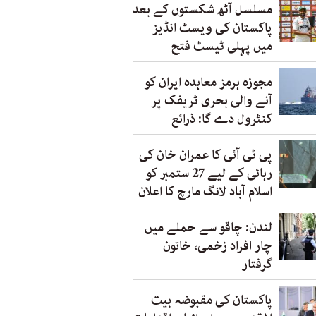
مسلسل آٹھ شکستوں کے بعد
پاکستان کی ویسٹ انڈیز
میں پہلی ٹیسٹ فتح
مجوزہ ہرمز معاہدہ ایران کو
آنے والی بحری ٹریفک پر
کنٹرول دے گا: ذرائع
پی ٹی آئی کا عمران خان کی
رہائی کے لیے 27 ستمبر کو
اسلام آباد لانگ مارچ کا اعلان
لندن: چاقو سے حملے میں
چار افراد زخمی، خاتون
گرفتار
پاکستان کی مقبوضہ بیت