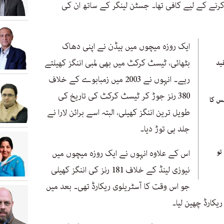
رنے کے لیے کافی تھا۔ جسٹن لینگر کے ساتھ ان کی
ایک روزہ میچوں میں ہیڈن نے اپنی دھاک
بٹھائی، ٹیسٹ کرکٹ میں بھی لمبی اننگز کھیلتے
قید
رہے۔ انہوں نے 2003 میں زمبابوے کے خلاف
380 رنز جوڑ کر ٹیسٹ کرکٹ کی تاریخ کی
نس کا
طویل ترین اننگز کھیلی، البتہ اسے برائن لارا نے
جلد ہی توڑ دیا۔
تو
اس کے علاوہ انہوں نے ایک روزہ میچوں میں
نیوزی لینڈ کے خلاف 181 رنز کی اننگز کھیلی
جو اس وقت کا آسٹریلوی ریکارڈ تھی۔ بعد میں