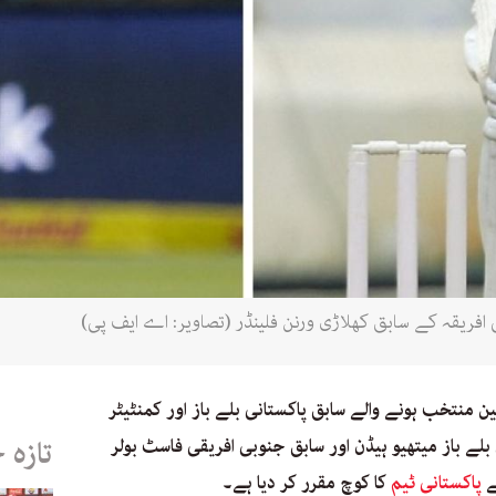
بی افریقہ کے سابق کھلاڑی ورنن فلینڈر (تصاویر: اے ایف پی)
ن منتخب ہونے والے سابق پاکستانی بلے باز اور کمنٹیٹر
لے باز میتھیو ہیڈن اور سابق جنوبی افریقی فاسٹ بولر
تازہ 
ے
پاکستانی ٹیم
کا کوچ مقرر کر دیا ہے۔