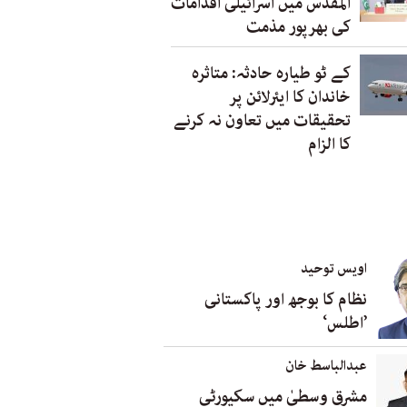
المقدس میں اسرائیلی اقدامات
کی بھرپور مذمت
کے ٹو طیارہ حادثہ: متاثرہ
خاندان کا ایئرلائن پر
تحقیقات میں تعاون نہ کرنے
کا الزام
اویس توحید
نظام کا بوجھ اور پاکستانی
’اطلس‘
عبدالباسط خان
مشرق وسطیٰ میں سکیورٹی