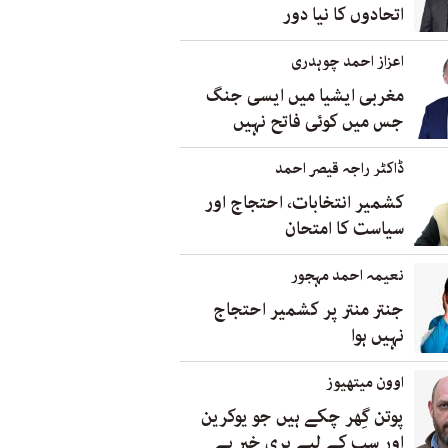
اتحادوں کا نیا دور
اعزاز احمد چوہدری
مغربی ایشیا میں ایسی جنگ
جس میں کوئی فاتح نہیں
ڈاکٹر راجہ قیصر احمد
کشمیر انتخابات، احتجاج اور
سیاست کا امتحان
نعیمہ احمد مہجور
جنتر منتر پر کشمیر احتجاج
نہیں ہوا
اوون میتھیوز
پوتن گِھر چکے ہیں جو یوکرین
اور سب کے لیے بری خبر ہے