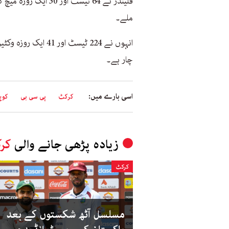
فلینڈر نے 64 ٹیسٹ او
ملے۔
انہوں نے 224 ٹیسٹ 
چار ہے۔
اسی بارے میں:
کرکٹ
پی سی بی
کوچ
زیادہ پڑھی جانے والی
کر
کرکٹ
مسلسل آٹھ شکستوں کے بعد