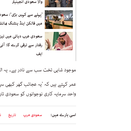
والا سعودی انجینیئر
’پہلے سے کہیں بڑی‘: سعو
میں فالکن اینڈ ہنٹنگ نمائ
سعودی عرب دہائی میں تیز 
رفتار سے ترقی کرے گا: آئی 
ایف
موجود شاہی تخت سب سے نادر ہے۔ یہ الناص
عمر کہتے ہیں کہ ’یہ عجائب گھر کبھی سرم
واحد سرمایہ کاری نوجوانوں کو سعودی تاری
اسی بارے میں:
سعودی عرب
تاریخ
ن