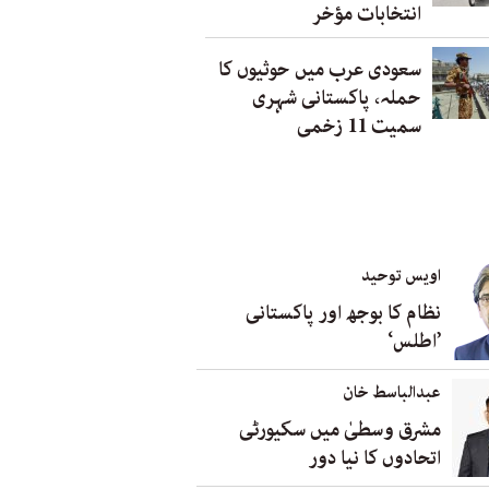
انتخابات مؤخر
سعودی عرب میں حوثیوں کا
حملہ، پاکستانی شہری
سمیت 11 زخمی
اویس توحید
نظام کا بوجھ اور پاکستانی
’اطلس‘
عبدالباسط خان
مشرق وسطیٰ میں سکیورٹی
اتحادوں کا نیا دور