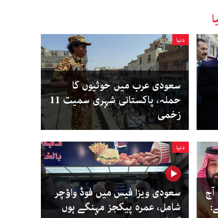
ا
دنیا
سعودی عرب میں حوثیوں کا
حملہ، پاکستانی شہری سمیت 11
زخمی
دنیا
ٓج
سعودی ویزا فیس میں فوڈ واؤچر
:
شامل، عمرہ پیکجز مہنگے ہوں