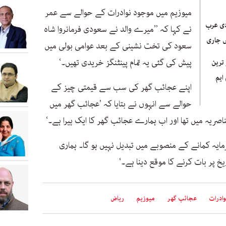
میوزیم میں موجود نوادرات کے حوالے سے عمر
دی عرب
نے کہا کہ ’’میرے والد نے سعودی فرمانروا شاہ
ش جاری
سعود کی تخت نشینی کے بعد عوامی بولی میں
پیش کی گئی یہ تمام پینٹنگز خریدی تھیں۔‘
ترین
ایم
اپنے عجائب گھر کی سب سے قیمتی چیز کے
حوالے سے انہوں نے بتایا کہ ’عجائب گھر میں
ریہ میں تھا اور اب ہمارے عجائب گھر کا ایک ہیرا ہے۔‘
ایہ کمانے کے منصوبے میں تبدیل نہیں ہو گا۔ ہماری
خ پر بات کرنے کا موقع دینا ہے۔‘
وادرات
عجائب گھر
میوزیم
ریاض