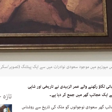
لس میوزیم میں موجود سعودی نوادرات میں سے ایک پینٹنگ (تصویر/سکری
لگاؤ رکھنے والے عمر الزبیدی نے تاریخی اور شاہی
سے ایک عجائب گھر میں جمع کر دیا ہے۔
تازہ 
جائب گھر سعودی نوجوانوں کو ملک کی تاریخ سے روشناس