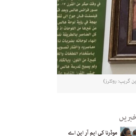
ن گریب: روئٹرز)
خبریں
موڈرنا کی ایم آر این اے