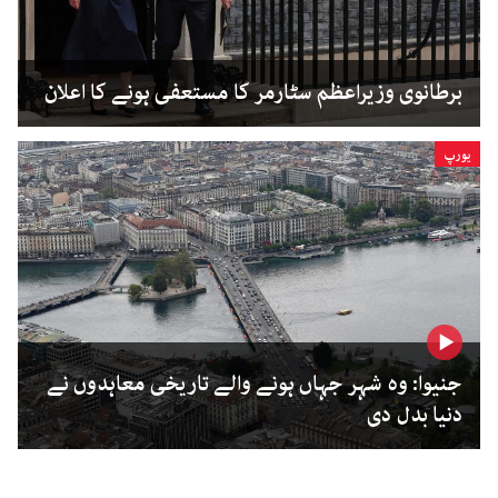
برطانوی وزیراعظم سٹارمر کا مستعفی ہونے کا اعلان
یورپ
جنیوا: وہ شہر جہاں ہونے والے تاریخی معاہدوں نے
دنیا بدل دی