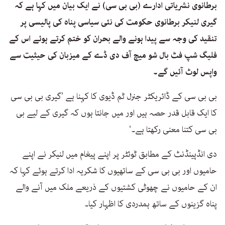
برطانوی نشریاتی ادارے (بی بی سی) نے ایک بیان میں کہا ہے کہ
گیری لنیکر برطانوی حکومت کی نئی سیاسی پناہ کی پالیسی پر
تنقید کی وجہ سے پیدا ہونے والے بحران کو ختم کرتے ہوئے اس کے
فلیگ شپ فٹ بال شو میچ آف دی ڈے کے میزبان کی حیثیت سے
واپس لوٹ آئیں گے۔
بی بی سی کے ڈائریکٹر جنرل ٹم ڈیوی کا کہنا ہے ’گیری بی بی سی
کا ایک قابل قدر حصہ ہیں اور میں جانتا ہوں کہ گیری کے لیے بی
بی سی کتنا معنی رکھتا ہے۔‘
دی انڈپینڈنٹ کے مطابق ٹوئٹر پر اپنے پیغام میں لنیکر نے اپنے
حامیوں اور بی بی سی کے ساتھیوں کا شکریہ ادا کرتے ہوئے کہا کہ
ان کے حامیوں نے چھوٹی کشتیوں کے ذریعے ملک میں آنے والے
پناہ گزینوں کے ساتھ ہمدردی کا اظہار کیا۔