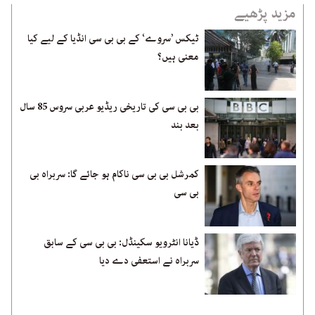
مزید پڑھیے
ٹیکس ’سروے‘ کے بی بی سی انڈیا کے لیے کیا
معنی ہیں؟
بی بی سی کی تاریخی ریڈیو عربی سروس 85 سال
بعد بند
کمرشل بی بی سی ناکام ہو جائے گا: سربراہ بی
بی سی
ڈیانا انٹرویو سکینڈل: بی بی سی کے سابق
سربراہ نے استعفی دے دیا