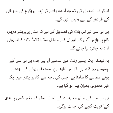
لنیکر نے تصدیق کی کہ وہ آئندہ ہفتے کو اپنے پروگرام کی میزبانی
کے فرائض کے لیے واپس آئیں گے۔
بی بی سی نے اس بات کی تصدیق کی ہے کہ سٹار پریزینٹر دوبارہ
کام پر واپس آئیں گے اور ان کے سوشل میڈیا گائیڈ لائنز کا اندرونی
آزادانہ جائزہ لیا جائے گا۔
یہ فیصلہ ایک ایسے وقت میں سامنے آیا ہے جب بی بی سی کے
چیئرمین رچرڈ شارپ کو اس تنازعے پر مستعفی ہونے کے بڑھتے
ہوئے مطالبے کا سامنا ہے، جس کی وجہ سے کارپوریشن میں ایک
غیر معمولی بحران پیدا ہو گیا ہے۔
بی بی سی کے ساتھ معاہدے کے تحت لنیکر کو 'بغیر کسی پابندی
کے' ٹویٹ کرنے کی اجازت ہوگی۔