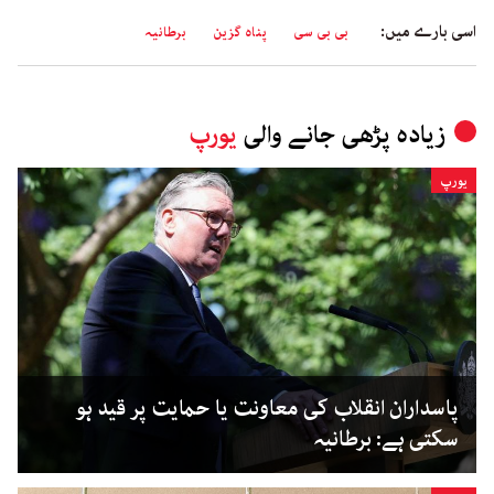
اسی بارے میں:
بی بی سی
پناہ گزین
برطانیہ
زیادہ پڑھی جانے والی
یورپ
یورپ
پاسداران انقلاب کی معاونت یا حمایت پر قید ہو
سکتی ہے: برطانیہ