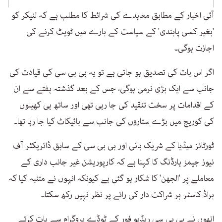
آئی اخبار کے مطابق معاہدے کی شرائط کا مطلب ہے کہ لنیکر کو
'بغیر کسی پابندی' کے سیاست کے بارے میں ٹویٹ کرنے کی
اجازت ہوگی۔
اگر اس بات کی تصدیق ہو جاتی ہے تو یہ بی بی سی کی قیادت کی
جانب سے ایک بڑی نرمی ہوگی، جس کے بعد گذشتہ ہفتے سے ان
کے اقدامات پر سخت تنقید کی جا رہی تھی اور ساتھ ہی کھیلوں
کی کوریج میں بڑے ستاروں کی جانب سے بائیکاٹ کیا جا رہا تھا۔
ٹورٹائز میڈیا کے شریک بانی اور بی بی سی کے سابق ڈائریکٹر آف
نیوز جیمز ہارڈنگ کا کہنا ہے کہ کارپوریشن غیر جانب داری کے
معاملے پر 'الجھن' کا شکار ہو گئی ہے کیونکہ انہوں نے متنبہ کیا کہ
براڈ کاسٹر ہر شراکت دار کی رائے پر نظر نہیں رکھ سکتا۔
انھوں نے بی بی سی ریڈیو فور کے ٹوڈے پروگرام سے بات کرتے