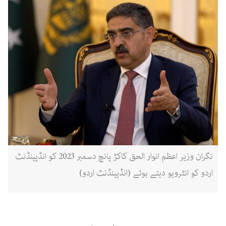
نگران وزیر اعظم انوار الحق کاکڑ پانچ دسمبر 2023 کو انڈپینڈنٹ
اردو کو انٹرویو دیتے ہوئے (انڈپینڈنٹ اردو)