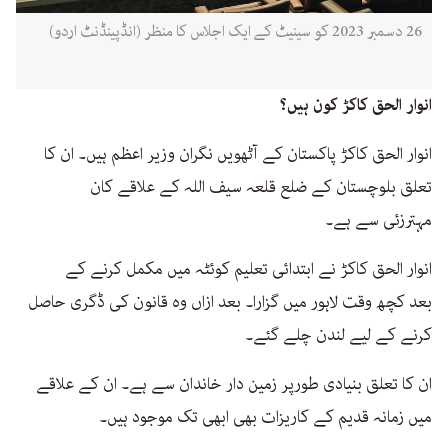
26 دسمبر 2023 کو سینیٹ کے ایک اجلاس کا منظر (انڈپینڈنٹ اردو)
انوار الحق کاکڑ کون ہیں؟
انوار الحق کاکڑ پاکستان کے آٹھویں نگران وزیر اعظم ہیں۔ ان کا
تعلق بلوچستان کے ضلع قلعہ سیف اللہ کے علاقے کان
مہترزئی سے ہے۔
انوار الحق کاکڑ نے ابتدائی تعلیم کوئٹہ میں مکمل کرنے کے
بعد کچھ وقت لاہور میں گزارا۔ بعد ازاں وہ قانون کی ڈگری حاصل
کرنے کے لیے لندن چلے گئے۔
ان کا تعلق بنیادی طورپر زمین دار خاندان سے ہے۔ ان کے علاقے
میں زمانہ قدیم کے کاریزات بھی ابھی تک موجود ہیں۔