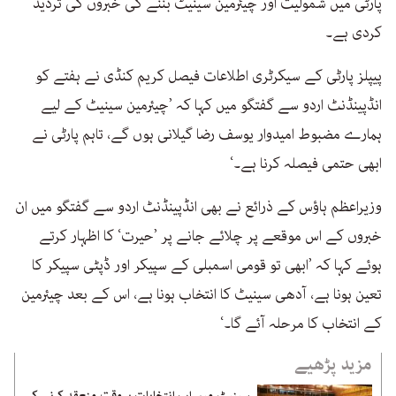
پارٹی میں شمولیت اور چیئرمین سینیٹ بننے کی خبروں کی تردید
کردی ہے۔
پیپلز پارٹی کے سیکرٹری اطلاعات فیصل کریم کنڈی نے ہفتے کو
انڈپینڈنٹ اردو سے گفتگو میں کہا کہ ’چیئرمین سینیٹ کے لیے
ہمارے مضبوط امیدوار یوسف رضا گیلانی ہوں گے، تاہم پارٹی نے
ابھی حتمی فیصلہ کرنا ہے۔‘
وزیراعظم ہاؤس کے ذرائع نے بھی انڈپینڈنٹ اردو سے گفتگو میں ان
خبروں کے اس موقعے پر چلائے جانے پر ’حیرت‘ کا اظہار کرتے
ہوئے کہا کہ ’ابھی تو قومی اسمبلی کے سپیکر اور ڈپٹی سپیکر کا
تعین ہونا ہے، آدھی سینیٹ کا انتخاب ہونا ہے، اس کے بعد چیئرمین
کے انتخاب کا مرحلہ آئے گا۔‘
مزید پڑھیے