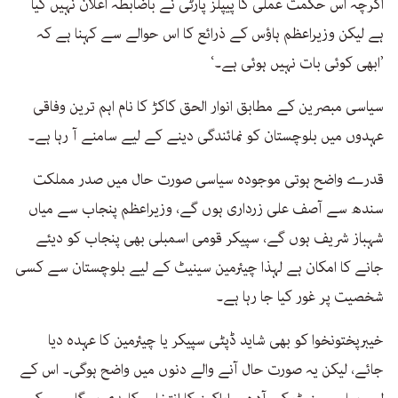
اگرچہ اس حکمت عملی کا پیپلز پارٹی نے باضابطہ اعلان نہیں کیا
ہے لیکن وزیراعظم ہاؤس کے ذرائع کا اس حوالے سے کہنا ہے کہ
’ابھی کوئی بات نہیں ہوئی ہے۔‘
سیاسی مبصرین کے مطابق انوار الحق کاکڑ کا نام اہم ترین وفاقی
عہدوں میں بلوچستان کو نمائندگی دینے کے لیے سامنے آ رہا ہے۔
قدرے واضح ہوتی موجودہ سیاسی صورت حال میں صدر مملکت
سندھ سے آصف علی زرداری ہوں گے، وزیراعظم پنجاب سے میاں
شہباز شریف ہوں گے، سپیکر قومی اسمبلی بھی پنجاب کو دیئے
جانے کا امکان ہے لہذا چیئرمین سینیٹ کے لیے بلوچستان سے کسی
شخصیت پر غور کیا جا رہا ہے۔
خیبرپختونخوا کو بھی شاید ڈپٹی سپیکر یا چیئرمین کا عہدہ دیا
جائے، لیکن یہ صورت حال آنے والے دنوں میں واضح ہوگی۔ اس کے