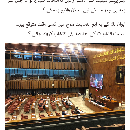
لیے پہلے سینیٹ کے آدھے اراکین کا انتخاب کلیدی ہو گا جس کے
بعد ہی چیئرمین کے لیے میدان واضح ہوسکے گا۔
ایوان بالا کے یہ اہم انتخابات مارچ میں کسی وقت متوقع ہیں۔
سینیٹ انتخابات کے بعد صدارتی انتخاب کروایا جائے گا۔