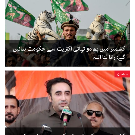
کشمیر میں ہم دو تہائی اکثریت سے حکومت بنائیں
گے: رانا ثنا اللہ
سیاست