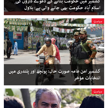
کشمیر میں حکومت بنانے کے دعوے داروں کی
اسلام آباد حکومت بھی جانے والی ہے: بلاول
سیاست
کشمیر امن عامہ صورت حال: پونچھ اور پلندری میں
انتخابات مؤخر
سیاست