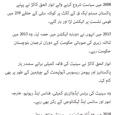
2008 میں سیاست شروع کرنے والے انوار الحق کاکڑ نے پہلے
پاکستان مسلم لیگ ق کے ٹکٹ پر کوئٹہ سٹی کے حلقے 259 میں
قومی نشست پر الیکشن لڑا اور ہار گئے۔
2013 میں انہوں نے دوبارہ الیکشن میں حصہ لیا۔ وہ 2013 میں
ثنااللہ زہری کی صوبائی حکومت کے دوران ترجمان بلوچستان
حکومت رہے۔
انوار الحق کاکڑ نے سینیٹ کی قائمہ کمیٹی برائے سمندر پار
پاکستانیز اور ہیومن ریسورس ڈیولپمنٹ کے چیئرمین کے طور پر بھی
کام کیا۔
وہ سینیٹ کی بزنس ایڈوائزری کمیٹی، فنانس اینڈ ریونیو، خارجہ
امور اور سائنس اینڈ ٹیکنالوجی کے رکن بھی رہے۔
2018 میں وہ آزاد حیثیت سے سینیٹر منتخب ہوئے۔