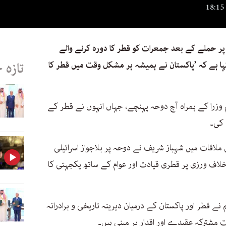
ر حملے کے بعد جمعرات کو قطر کا دورہ کرنے والے
ا ہے کہ ’پاکستان نے ہمیشہ ہر مشکل وقت میں قطر کا
تازہ 
م وزرا کے ہمراہ آج دوحہ پہنچے، جہاں انہوں نے قطر کے
 کی۔
لاقات میں شہباز شریف نے دوحہ پر بلاجواز اسرائیلی
 خلاف ورزی پر قطری قیادت اور عوام کے ساتھ یکجہتی کا
م نے قطر اور پاکستان کے درمیان دیرینہ تاریخی و برادرانہ
ت مشترکہ عقیدے اور اقدار پر مبنی ہیں۔