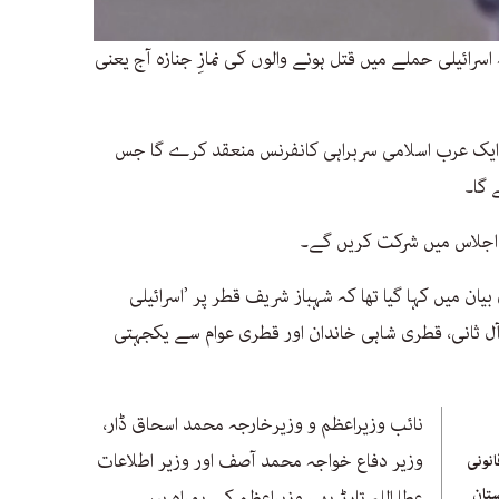
0
رائیلی حملے میں قتل ہونے والوں کی نمازِ جنازہ آج یعنی
of
2
minutes,
16
seconds
Volume
 ایک عرب اسلامی سربراہی کانفرنس منعقد کرے گا جس
90%
 گا۔
 اجلاس میں شرکت کریں گے۔
ن میں کہا گیا تھا کہ شہباز شریف قطر پر ’اسرائیلی
ل ثانی، قطری شاہی خاندان اور قطری عوام سے یکجہتی
نائب وزیراعظم و وزیرخارجہ محمد اسحاق ڈار،
وزیر دفاع خواجہ محمد آصف اور وزیر اطلاعات
انونی
ستان
عطا اللہ تارڑ بھی وزیراعظم کے ہمراہ ہیں۔