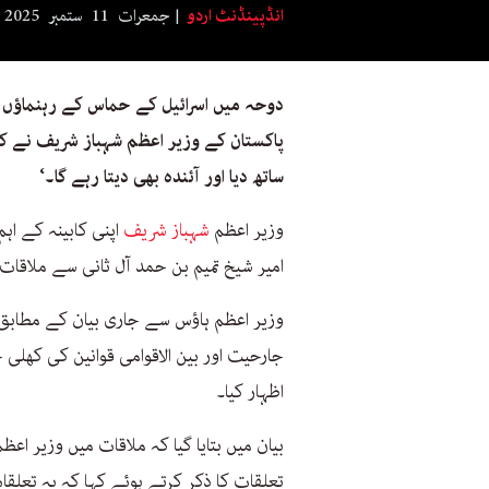
انڈپینڈنٹ اردو
جمعرات 11 ستمبر 2025 18:15
دوحہ میں اسرائیل کے حماس کے رہنماؤں پ
پاکستان کے وزیر اعظم شہباز شریف نے کہ
ساتھ دیا اور آئندہ بھی دیتا رہے گا۔‘
وزیر اعظم
شہباز شریف
اپنی کابینہ کے اہ
امیر شیخ تمیم بن حمد آل ثانی سے ملاقات
وزیر اعظم ہاؤس سے جاری بیان کے مطابق م
جارحیت اور بین الاقوامی قوانین کی کھلی
اظہار کیا۔
بیان میں بتایا گیا کہ ملاقات میں وزیر اعظ
تعلقات کا ذکر کرتے ہوئے کہا کہ یہ تعلقا