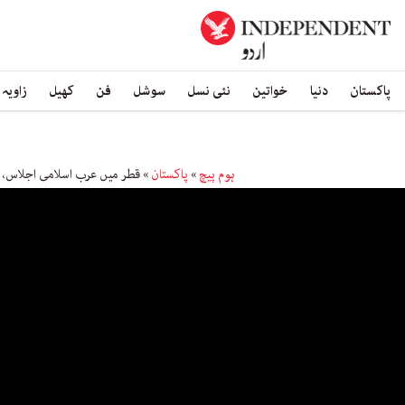
پاکستان
دنیا
خواتین
نئی نسل
سوشل
فن
کھیل
زاویہ
ہوم پیچ
»
پاکستان
»
قطر میں عرب اسلامی اجلاس، 