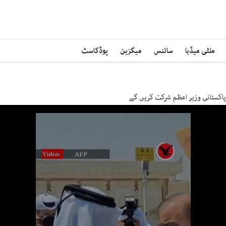
ملٹی میڈیا
سائنس
میگزین
پوڈکاسٹ
پاکستانی وزیر اعظم شرکت کریں گے