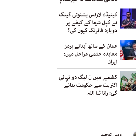
کینیڈا: لارنس بشنوئی گینگ
نے کپل شرما کے کیفے پر
دوبارہ فائرنگ کیوں کی؟
عمان کے ساتھ آبنائے ہرمز
معاہدہ حتمی مراحل میں:
ایران
کشمیر میں ن لیگ دو تہائی
اکثریت سے حکومت بنائے
گی: رانا ثنا اللہ
اویس توحید