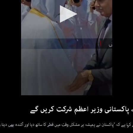
 پاکستانی وزیر اعظم شرکت کریں گے
ہا ہے کہ ’پاکستان نے ہمیشہ ہر مشکل وقت میں قطر کا ساتھ دیا اور آئندہ بھی دیتا ر