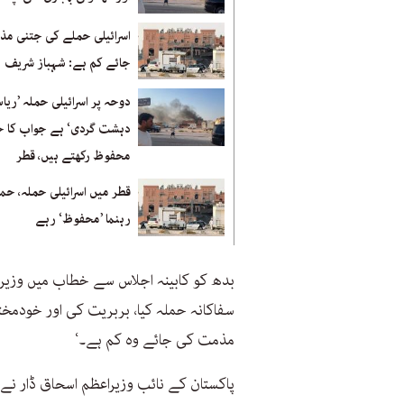
اسرائیلی حملے کی جتنی م
جائے کم ہے: شہباز شریف
دوحہ پر اسرائیلی حملہ ’ریا
دہشت گردی‘ ہے جواب کا 
محفوظ رکھتے ہیں، قطر
قطر میں اسرائیلی حملہ، حم
رہنما ’محفوظ‘ رہے
بدھ کو کابینہ اجلاس سے خطاب میں وزیراع
سفاکانہ حملہ کیا، بربریت کی اور خودم
مذمت کی جائے وہ کم ہے۔‘
پاکستان کے نائب وزیراعظم اسحاق ڈار نے ب