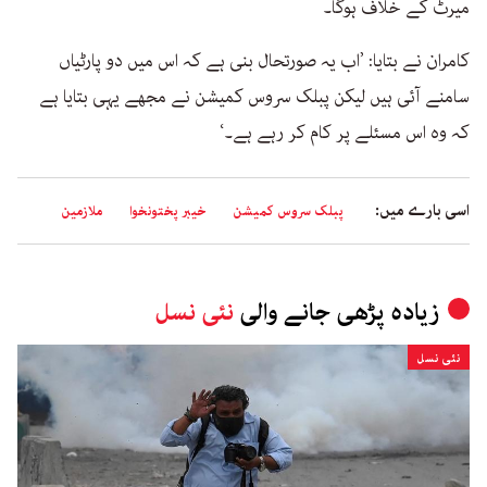
میرٹ کے خلاف ہوگا۔
کامران نے بتایا: ’اب یہ صورتحال بنی ہے کہ اس میں دو پارٹیاں
سامنے آئی ہیں لیکن پبلک سروس کمیشن نے مجھے یہی بتایا ہے
کہ وہ اس مسئلے پر کام کر رہے ہے۔‘
اسی بارے میں:
پبلک سروس کمیشن
خیبر پختونخوا
ملازمین
زیادہ پڑھی جانے والی
نئی نسل
نئی نسل