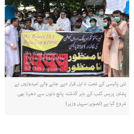
نئی پالیسی کے تحت نا اہل قرار دیے جانے والے امیدواروں نے
پشاور پریس کلب کے باہر گذشتہ پانچ دنوں سے دھرنا بھی
شروع کیا ہے (تصویر:سہیل وزیر)