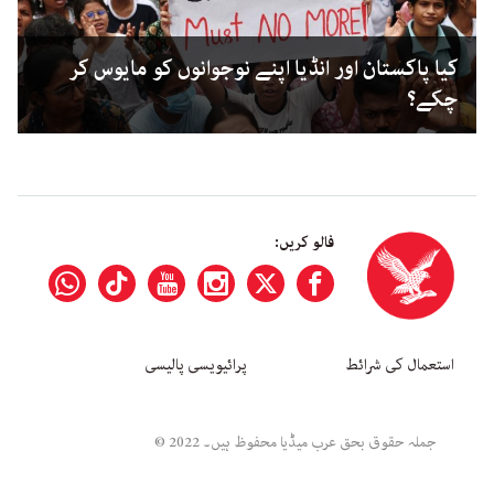
کیا پاکستان اور انڈیا اپنے نوجوانوں کو مایوس کر
چکے؟
فالو کریں:
استعمال کی شرائط
پرائیویسی پالیسی
جملہ حقوق بحق عرب میڈیا محفوظ ہیں۔ 2022 ©