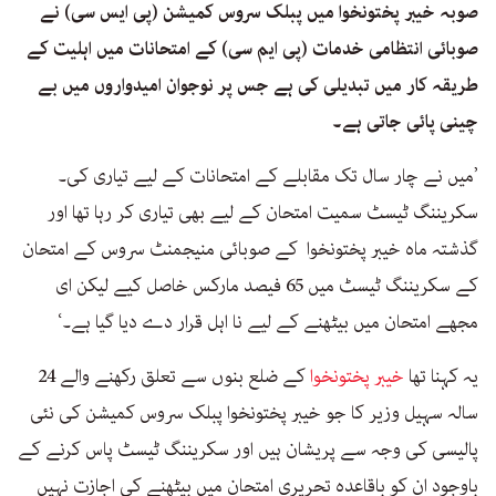
صوبہ خیبر پختونخوا میں پبلک سروس کمیشن (پی ایس سی) نے
صوبائی انتظامی خدمات (پی ایم سی) کے امتحانات میں اہلیت کے
طریقہ کار میں تبدیلی کی ہے جس پر نوجوان امیدواروں میں بے
چینی پائی جاتی ہے۔
’میں نے چار سال تک مقابلے کے امتحانات کے لیے تیاری کی۔
سکریننگ ٹیسٹ سمیت امتحان کے لیے بھی تیاری کر رہا تھا اور
گذشتہ ماہ خیبر پختونخوا کے صوبائی منیجمنٹ سروس کے امتحان
کے سکریننگ ٹیسٹ میں 65 فیصد مارکس خاصل کیے لیکن ای
مجھے امتحان میں بیٹھنے کے لیے نا اہل قرار دے دیا گیا ہے۔‘
یہ کہنا تھا
خیبر پختونخوا
کے ضلع بنوں سے تعلق رکھنے والے 24
سالہ سہیل وزیر کا جو خیبر پختونخوا پبلک سروس کمیشن کی نئی
پالیسی کی وجہ سے پریشان ہیں اور سکریننگ ٹیسٹ پاس کرنے کے
باوجود ان کو باقاعدہ تحریری امتحان میں بیٹھنے کی اجازت نہیں