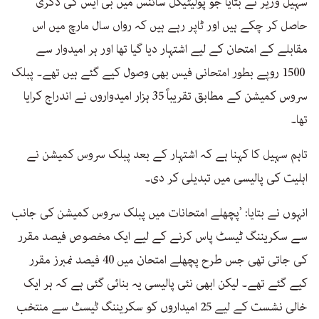
سہیل وزیر نے بتایا جو پولیٹیکل سائنس میں بی ایس کی ڈگری
حاصل کر چکے ہیں اور ٹاپر رہے ہیں کہ رواں سال مارچ میں اس
مقابلے کے امتحان کے لیے اشتہار دیا گیا تھا اور ہر امیدوار سے
1500 روپے بطور امتحانی فیس بھی وصول کیے گئے ہیں تھے۔ پبلک
سروس کمیشن کے مطابق تقریباً 35 ہزار امیدواروں نے اندراج کرایا
تھا۔
تاہم سہیل کا کہنا ہے کہ اشتہار کے بعد پبلک سروس کمیشن نے
اہلیت کی پالیسی میں تبدیلی کر دی۔
انہوں نے بتایا: ’پچھلے امتحانات میں پبلک سروس کمیشن کی جانب
سے سکریننگ ٹیسٹ پاس کرنے کے لیے ایک مخصوص فیصد مقرر
کی جاتی تھی جس طرح پچھلے امتحان میں 40 فیصد نمبرز مقرر
کیے گئے تھے۔ لیکن ابھی نئی پالیسی یہ بنائی گئی ہے کہ ہر ایک
خالی نشست کے لیے 25 امیداروں کو سکریننگ ٹیسٹ سے منتخب