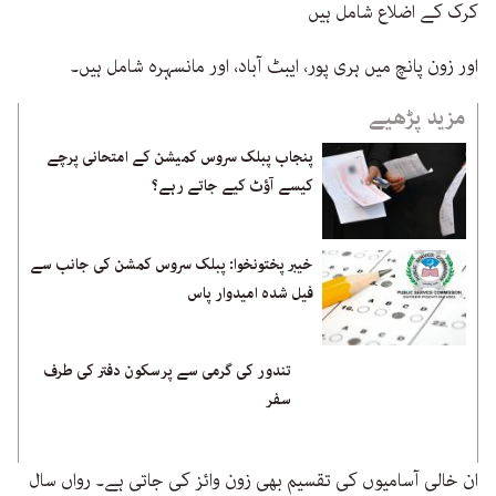
کرک کے اضلاع شامل ہیں
اور زون پانچ میں ہری پور، ایبٹ آباد، اور مانسہرہ شامل ہیں۔
مزید پڑھیے
پنجاب پبلک سروس کمیشن کے امتحانی پرچے
کیسے آؤٹ کیے جاتے رہے؟
خیبر پختونخوا: پبلک سروس کمشن کی جانب سے
فیل شدہ امیدوار پاس
تندور کی گرمی سے پرسکون دفتر کی طرف
سفر
ان خالی آسامیوں کی تقسیم بھی زون وائز کی جاتی ہے۔ رواں سال