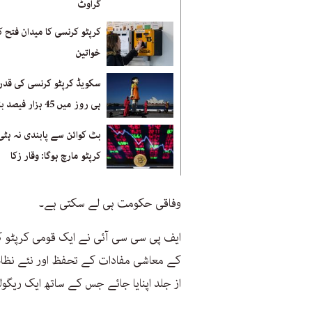
گراوٹ
کرپٹو کرنسی کا میدان فتح ک
خواتین
سکویڈ کرپٹو کرنسی کی قدر
ہی روز میں 45 ہزار فیصد بڑھ گئی
بٹ کوائن سے پابندی نہ ہٹی
کرپٹو مارچ ہوگا: وقار زکا
وفاقی حکومت ہی لے سکتی ہے۔
ایف پی سی سی آئی نے ایک قومی کرپٹو ک
کے معاشی مفادات کے تحفظ اور نئے نظام 
از جلد اپنایا جائے جس کے ساتھ ایک ریگول