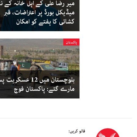
میر رضا علی کے اہل خانہ کے ن
میڈیکل بورڈ پر اعتراضات، قبر
کشائی کا ہفتے کو امکان
پاکستان
بلوچستان میں 12 عسکریت
مارے گئے: پاکستان فوج
فالو کریں: