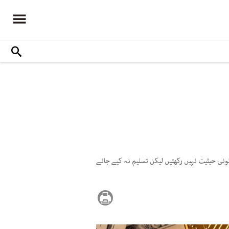
فتہ قانونی حیثیت نہیں رکھتیں لیکن تسلیم نہ کیے جانے