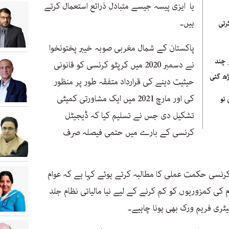
یا ایزی پیسہ جیسے متبادل ذرائع استعمال کرتے
ہیں۔
رتی
پاکستان کے شمال مغربی صوبہ خیبر پختونخوا
 چند
نے دسمبر 2020 میں کرپٹو کرنسی کو قانونی
حیثیت دینے کی قرارداد متفقہ طور پر منظور
کی اور مارچ 2021 میں ایک مشاورتی کمیٹی
 تو
تشکیل دی جس نے تسلیم کیا کہ ڈیجیٹل
کرنسی کے بارے میں حتمی فیصلہ صرف
رنسی حکمت عملی کا مطالبہ کرتے ہوئے کہا ہے کہ عوام
کی کمزوریوں کو کم کرنے کے لیے نیا مالیاتی نظام جلد
یٹری فریم ورک بھی ہونا چاہیے۔