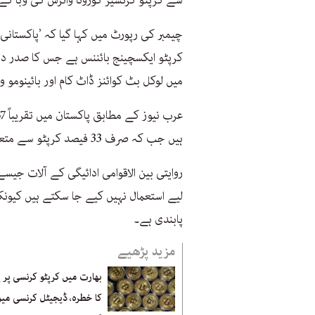
سے کرپٹو کرنسیز کورونا وائرس کی وبا کے
چیمبر کی رپورٹ میں کہا گیا کہ ’پاکستانی
کرپٹو ایکسچینج بائننس ہے جس کا صدر دف
میں لوکل بٹ کوائنز ڈاٹ کام اور بائینومو و
ہیں جب کہ صرف 33 فیصد کرپٹو سے متعلق لین دین کے لیے دوسرے پلیٹ فارم استعمال کرتے ہیں۔
روایتی بین الاقوامی ادائیگی کے آلات جی
لیے استعمال نہیں کیے جا سکتے ہیں کیون
پابندی ہے۔
مزید پڑھیے
بھارت میں کرپٹو کرنسی پر پ
کا خطرہ، ڈیجیٹل کرنسی می