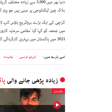
دنیا بھر میں 5,000 سے زیادہ
بلاک چین ٹیکنالوجی پر مبنی ہیں جو پیئر ٹو
کراچی کے ایک بڑے بروکریج ہاؤس ٹاپ لا
میں جمعہ کو کہا گیا ’مقامی سرمایہ کاروں
2021 میں پاکستان میں بہترین کارکردگی کا مظاہرہ کرنے والے اثاثے رہے۔‘
اسی بارے میں:
کرپٹو کرنسی
جائیداد
زیادہ پڑھی جانے والی
پاک
پاکستان