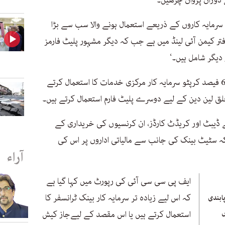
 دوران پروان چڑھیں۔
 سرمایہ کاروں کے ذریعے استعمال ہونے والا سب سے بڑا
تر کیمن آئی لینڈ میں ہے جب کہ دیگر مشہور پلیٹ فارمز
 دیگر شامل ہیں۔‘
عرب نیوز کے مطابق پاکستان میں تقریباً 67 فیصد کرپٹو سرمایہ کار مرکزی خدمات کا استعمال کرتے
سے ڈیبٹ اور کریڈٹ کارڈز، ان کرنسیوں کی خریداری کے
کہ سٹیٹ بینک کی جانب سے مالیاتی اداروں پر اس کی
آراء
ایف پی سی سی آئی کی رپورٹ میں کہا گیا ہے
کہ اس لیے زیادہ تر سرمایہ کار بینک ٹرانسفر کا
ابندی
ں
استعمال کرتے ہیں یا اس مقصد کے لیےجاز کیش