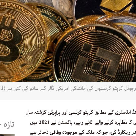
 انڈسٹری کے مطابق کرپٹو کرنسی اور پراپرٹی گزشتہ سال
کے دوران پاکستان میں سرفہرست کارکردگی کا مظاہرہ کرنے والے اثاثے رہے، پاکستان نے 2021 میں
تازہ 
سی کی قدر ریکارڈ کی، جو کہ ملک کے موجودہ وفاقی ذخائر سے