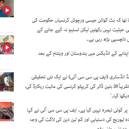
نے 2018 میں اعلان کیا تھا کہ بٹ کوائن جیسی ورچوئل کرنسیاں حکومت کی
ی حیثیت نہیں رکھتیں لیکن تسلیم نہ کیے جانے کے
کی دلچسپی بڑھ رہی ہے۔
ٹو کرنسی اپنانے کے انڈیکس میں ہندوستان اور ویتنام کے بعد
ڈ انڈسٹری (ایف پی سی سی آئی) نے ایک نئی تحقیقی
رپورٹ میں کہا ’پاکستان نے 2020-21 میں تقریباً 20 بلین ڈالر کی کریپٹو کرنسی کی مالیت ریکارڈ کی،
ابھی تک FPPCI کے نتائج پر کوئی تبصرہ نہیں کیا ہے۔ ایف پی سی سی آئی نے کہا
ہ لیوریج کی دستیابی اور کم لین دین کی لاگت کی وجہ