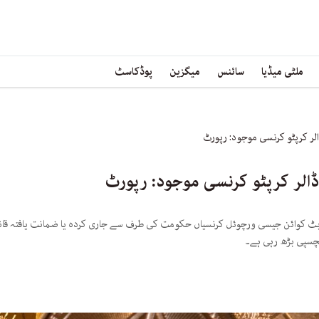
ملٹی میڈیا
سائنس
میگزین
پوڈکاسٹ
2 میں اعلان کیا تھا کہ بٹ کوائن جیسی ورچوئل کرنسیاں حکومت کی طرف سے جاری کردہ یا ضمانت یا
لچسپی بڑھ رہی ہے۔