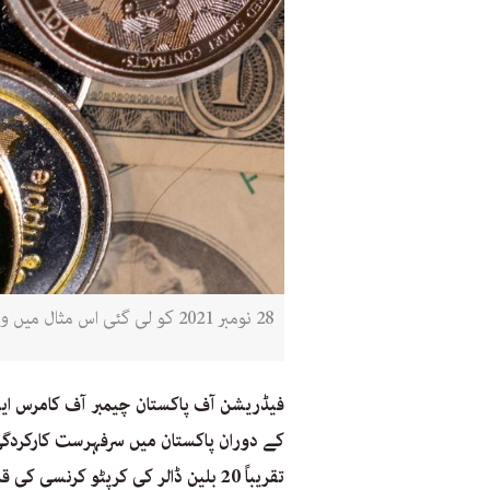
28 نومبر 2021 کو لی گئی اس مثال میں ورچوئل کرپٹو کرنسیوں کی نمائندگی امریکی ڈالر کے ساتھ کی گئی ہے (فائل تصویر: روئٹرز)
فیڈریشن آف پاکستان چیمبر آف کامرس اینڈ
تقریباً 20 بلین ڈالر کی کرپٹو کرن