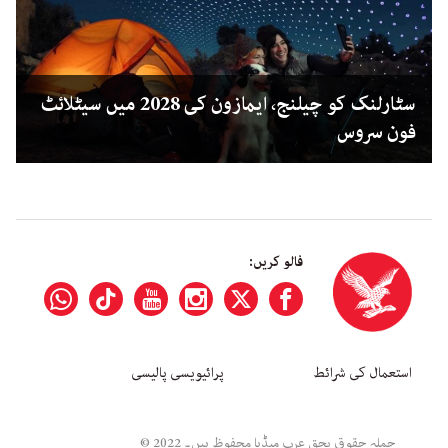
سٹارلنک کو چیلنج، ایمازون کی 2028 میں سیٹلائٹ
فون سروس
فالو کریں:
استعمال کی شرائط
پرائیویسی پالیسی
جملہ حقوق بحق عرب میڈیا محفوظ ہیں۔ 2022 ©