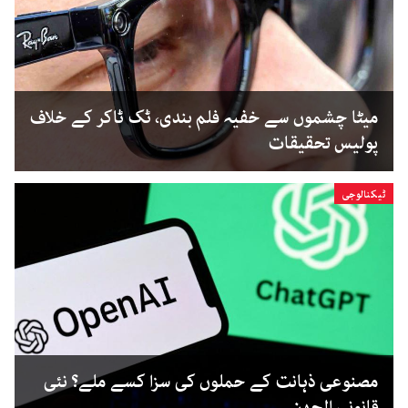
میٹا چشموں سے خفیہ فلم بندی، ٹک ٹاکر کے خلاف
پولیس تحقیقات
ٹیکنالوجی
مصنوعی ذہانت کے حملوں کی سزا کسے ملے؟ نئی
قانونی الجھن