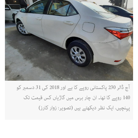
آج ڈالر 230 پاکستانی روپے کا ہے اور 2018 کی 31 دسمبر کو
140 روپے کا تھا۔ ان چار برس میں گاڑیاں کس قیمت تک
پہنچیں، ایک نظر دیکھتے ہیں (تصویر: زوار کارز)