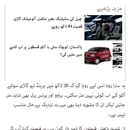
مزید پڑھیے
چین کی سٹیئرنگ بغیر مکمل آٹومیٹک گاڑی،
قمیت 84 لاکھ روپے
پاکستان: ٹویوٹا، سٹی یا آلٹو قسطوں پر اب کتنے
میں ملیں گی؟
یہ سارا رونا اسی لیے رویا گیا کہ 20 لاکھ میں برینڈ نیو گاڑی سوائے
آلٹو کے اب کوئی نہیں مل سکتی۔ براوو اور پرنس پرل بھی شاید مل
جائیں لیکن ان کا مشورہ دینا بھی میرے نزدیک بہرحال مناسب
نہیں ہے۔
ان شدید بڑھتی قیمتوں کا ذمہ دار کون ہے، یہ فیصلہ کرنا آپ کا