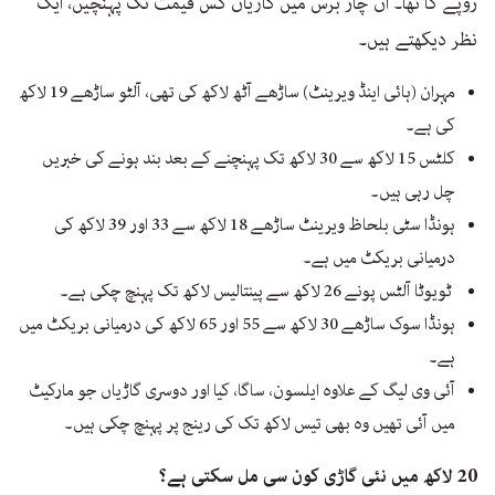
روپے کا تھا۔ ان چار برس میں گاڑیاں کس قیمت تک پہنچیں، ایک
نظر دیکھتے ہیں۔
مہران (ہائی اینڈ ویرینٹ) ساڑھے آٹھ لاکھ کی تھی، آلٹو ساڑھے 19 لاکھ
کی ہے۔
کلٹس 15 لاکھ سے 30 لاکھ تک پہنچنے کے بعد بند ہونے کی خبریں
چل رہی ہیں۔
ہونڈا سٹی بلحاظ ویرینٹ ساڑھے 18 لاکھ سے 33 اور 39 لاکھ کی
درمیانی بریکٹ میں ہے۔
ٹویوٹا آلٹس پونے 26 لاکھ سے پینتالیس لاکھ تک پہنچ چکی ہے۔
ہونڈا سوک ساڑھے 30 لاکھ سے 55 اور 65 لاکھ کی درمیانی بریکٹ میں
ہے۔
آئی وی لیگ کے علاوہ ایلسون، ساگا، کیا اور دوسری گاڑیاں جو مارکیٹ
میں آئی تھیں وہ بھی تیس لاکھ تک کی رینج پر پہنچ چکی ہیں۔
20 لاکھ میں نئی گاڑی کون سی مل سکتی ہے؟