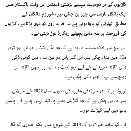
گاڑیوں کی ہر دوسرے مہینے بڑھتی قیمتیں اس وقت پاکستان میں
ایک بالکل نارمل سی چیز بن چکی ہیں، شوروم مالکان کے
مطابق اتھارٹی کو پروا ہوتی ہے نہ خریداروں کو فرق پڑتا ہے، گاڑیوں
کی فروخت ہر سہ ماہی پچھلے ریکارڈ توڑ دیتی ہے۔
اس بیچ میں ایک مسئلہ یہ ہوا ہے کہ وہ مڈل کلاس جو اب لور ترین
مڈل میں بدل چکی ہے، اس کے پاس دو تین سال میں کوئی ڈکی
والی گاڑی خریدنے کے لیے جو بجٹ بنتا تھا، ہر اچھی گاڑی اس
رینج سے بہت اوپر نکل چکی ہے۔
ٹویوٹا، ہونڈا اور سوزوکی وغیرہ کی صورت حال 2022 کے جولائی
میں یہ بن چکی ہے کہ وہ گاڑیاں دینے پہ تیار نہیں چاہے آپ پیسے
ہاتھ میں لیے کھڑے ہوں۔
آپ کو شاید حیرت ہو کہ 2018 کے شروع میں، یکم جنوری کو ڈالر