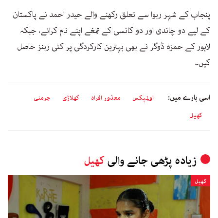
پنجاب کے شہر ربوا سے تعلق رکھنے والے حیدر احمد نے پاکستان
کے لیے دو چاندی اور دو کانسی کے تمغے اپنے نام کرائے، جبکہ
لاہور کے حمزہ ڈوگر نے بھی بہترین کارکردگی پر کئی ربنز حاصل
کیں۔
اسی بارے میں:
اولمپکس
معذور افراد
کھلاڑی
جرمنی
کھیل
زیادہ پڑھی جانے والی
کھیل
کھیل