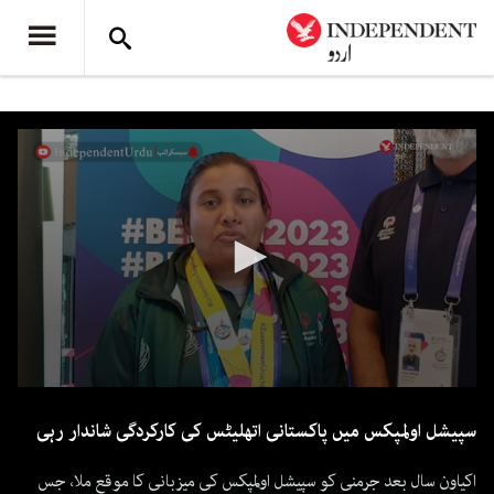
0
seconds
سپیشل اولمپکس میں پاکستانی اتھلیٹس کی کارکردگی شاندار رہی
of
2
minutes,
اکیاون سال بعد جرمنی کو سپیشل اولمپکس کی میزبانی کا موقع ملا، جس
18