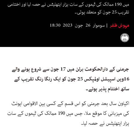
seconds
میں 190 ممالک کی ٹیموں کے سات ہزار ایتھلیٹس نے حصہ لیا اور اختتامی
تقریب 25 جون کو منعقد ہوئی۔
مہوش ظفر
سوموار 26 جون 2023 18:30
جرمنی کے دارالحکومت برلن میں 17 جون سے شروع ہونے والے
16ویں اسپیشل اولمپکس 25 جون کو ایک رنگا رنگ تقریب کے
ساتھ اختتام پذیر ہوئے۔
اکیاون سال بعد جرمنی کو اس قسم کے کسی بین الاقوامی ایونٹ
کی میزبانی کا موقع ملا، جس میں 190 ممالک کی ٹیموں کے سات
ہزار ایتھلیٹس نے حصہ لیا۔