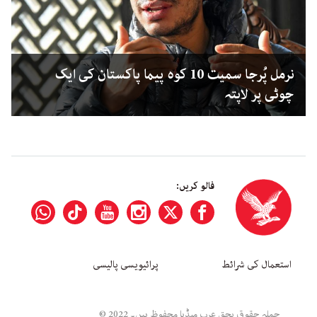
نرمل پُرجا سمیت 10 کوہ پیما پاکستان کی ایک
چوٹی پر لاپتہ
فالو کریں:
استعمال کی شرائط
پرائیویسی پالیسی
جملہ حقوق بحق عرب میڈیا محفوظ ہیں۔ 2022 ©