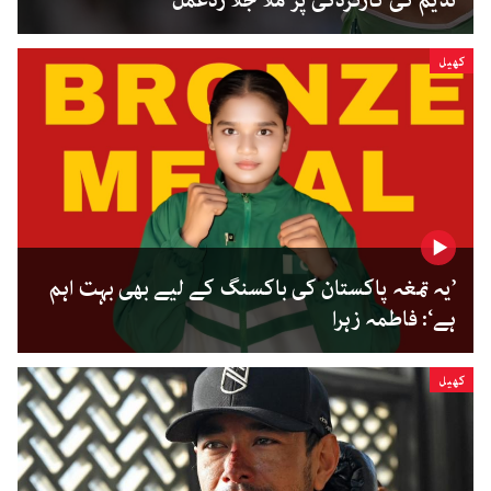
ندیم کی کارکردگی پر ملا جلا ردعمل
کھیل
’یہ تمغہ پاکستان کی باکسنگ کے لیے بھی بہت اہم
ہے‘: فاطمہ زہرا
کھیل