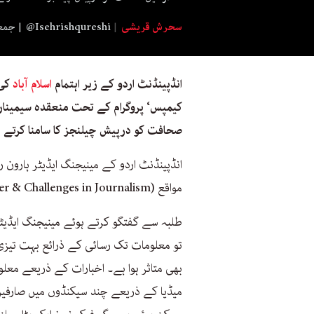
سحرش قریشی
@Isehrishqureshi
جمعرات 30 
انڈپینڈنٹ اردو کے زیر اہتمام
اسلام آباد
کی 
کیمپس‘ پروگرام کے تحت منعقدہ سیمینار
صحافت کو درپیش چیلنجز کا سامنا کرتے ہ
انڈپینڈنٹ اردو کے مینیجنگ ایڈیٹر ہارون 
مواقع (Career & Challenges in Journalism) پر گفتگو کی۔
طلبہ سے گفتگو کرتے ہوئے مینیجنگ ایڈیٹر ک
تو معلومات تک رسائی کے ذرائع بہت تی
بھی متاثر ہوا ہے۔ اخبارات کے ذریعے مع
میڈیا کے ذریعے چند سیکنڈوں میں صارفی