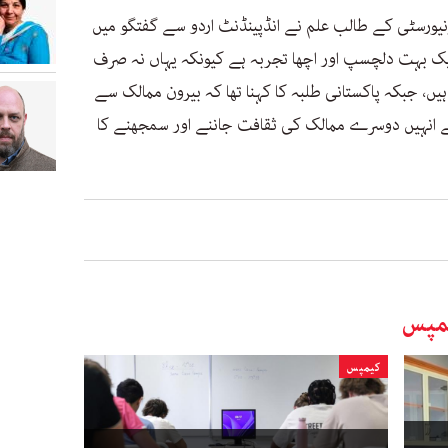
نیورسٹی کے طالب علم نے انڈپینڈنٹ اردو سے گفتگو میں
ایک بہت دلچسپ اور اچھا تجربہ ہے کیونکہ یہاں نہ صرف
یں، جبکہ پاکستانی طلبہ کا کہنا تھا کہ بیرون ممالک سے
ے انہیں دوسرے ممالک کی ثقافت جاننے اور سمجھنے کا
مپس
کیمپس