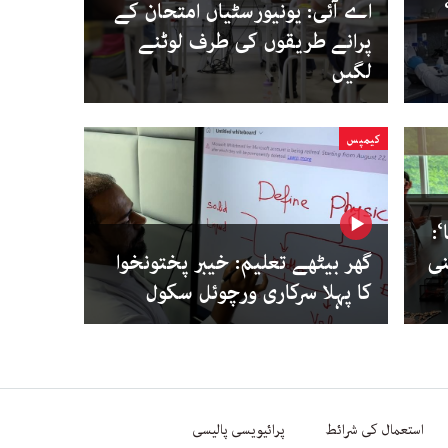
اے آئی: یونیورسٹیاں امتحان کے
پرانے طریقوں کی طرف لوٹنے
لگیں
کیمپس
:
نی
گھر بیٹھے تعلیم: خیبر پختونخوا
کا پہلا سرکاری ورچوئل سکول
استعمال کی شرائط
پرائیویسی پالیسی