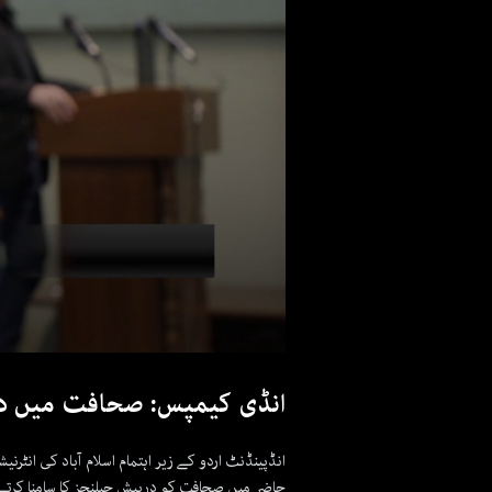
انڈی کیمپس: صحافت میں در
انڈپینڈنٹ اردو کے زیر اہتمام اسلام آباد کی انٹ
حاضر میں صحافت کو درپیش چیلنجز کا سامنا کرتے 