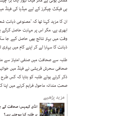
ممکن ہوئی ہے مگر فیک نیوز ایک بڑا چیلن
ہی فیکٹ چیکرز کے لیے میڈیا کی فیلڈ میں 
ان کا مزید کہنا تھا کہ ’مصنوعی ذہانت شع
ابھری ہے، مگر اس پر مہارت حاصل کرکے ب
وقت میں بہتر نتائج بھی حاصل کیے جا سک
ذہانت کا سہارا لے کر اپنے کام میں بہتری ل
طلبہ سے صحافت میں صنفی امتیاز سے متع
صحافی سحرش قریشی نے فیلڈ میں خواتین
ذکر کرتے ہوئے طلبہ کو بتایا کہ کس طرح
صحت مندانہ ماحول فراہم کرنے میں اپنا کر
مزید پڑھیے
انڈی کیمپس: صحافت کے چ
پر طلبہ کیا سوچتے ہیں؟