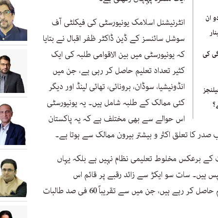
و ان
انٹرنیشنل اسلامک یونیورسٹی کی فیکلٹی آف
ار
سوشل سائنسز کے ڈین ڈاکٹر ظفر اقبال نے بتایا
کہ یونیورسٹی میں بین الاقوامی طلبہ کی ایک
ی کی
کثیر تعداد تعلیم حاصل کر رہی ہے، جن میں
انڈونیشیا، سوڈان، برونائی، تھائی لینڈ اور دیگر
لنجز
کئی ممالک کے طلبہ شامل ہیں۔ یہ یونیورسٹی
؟
اس حوالے سے بھی مختلف ہے کہ یہ پاکستان
در کا تعلق اکثر و بیشتر بیرون ممالک سے ہوتا ہے۔
ت کے برعکس مخلوط تعلیمی نظام نہیں ہے بلکہ یہاں
س ہیں۔ سات سو ایکڑ سے زائد رقبے پر قائم اس
یونیورسٹی میں لگ بھگ 26 ہزار طلبہ تعلیم حاصل کر رہے ہیں، جن میں سے تقریباً 60 فی صد طالبات