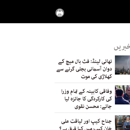
خبریں
تھائی لینڈ: فٹ بال میچ کے
دوان آسمانی بجلی گرنے سے
کھلاڑی کی موت
وفاقی کابینہ کے تمام وزرا
کی کارکردگی کا جائزہ لیا
جائے: محسن نقوی
جناح کیپ اور لیاقت علی
خان کیپ میں کیا فرق ہے؟