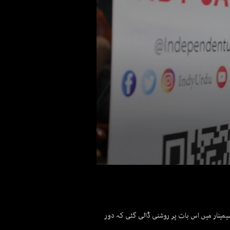
0
seconds
of
1
minute,
57
یمینار میں اس بات پر روشنی ڈالی گئی کہ دور
seconds
Volume
90%