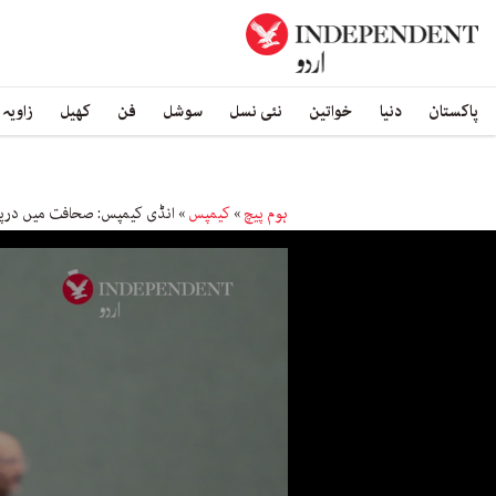
پاکستان
دنیا
خواتین
نئی نسل
سوشل
فن
کھیل
زاویہ
ہوم پیچ
»
کیمپس
»
انڈی کیمپس: صحافت میں درپی