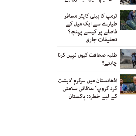
ٹرمپ کا ہیلی کاپٹر مسافر
طیارے سے ایک میل کے
فاصلے پر کیسے پہنچا؟
تحقیقات جاری
طلبہ صحافت کیوں نہیں کرنا
چاہتے؟
افغانستان میں سرگرم ’دہشت
گرد گروپ‘ علاقائی سلامتی
کے لیے خطرہ: پاکستان