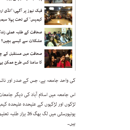
فیک نیوز پر آگہی: ’انڈی ارد
کیمپس‘ کے تحت پہلا سیمین
صحافت کے طلبہ عملی زندگ
مشکلات سے کیسے بچیں؟
صحافت میں مستقبل کے چی
کا سامنا کس طرح ممکن ہے
کی واحد جامعہ ہے، جس کے صدر اور نائب ص
اس جامعہ میں اسلام آباد کی دیگر جامعا
لڑکوں اور لڑکیوں کے علیحدہ علیحدہ کیمپ
ہیں۔