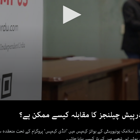
پیش چیلنجز کا مقابلہ کیسے ممکن ہے؟
رنیشنل اسلامک یونیورسٹی کے بوائز کیمپس میں ’انڈی کیمپس‘ پروگرام کے تحت منعقدہ س
ہوئے اس شعبے میں کیریئر کیسے بنایا جائے۔