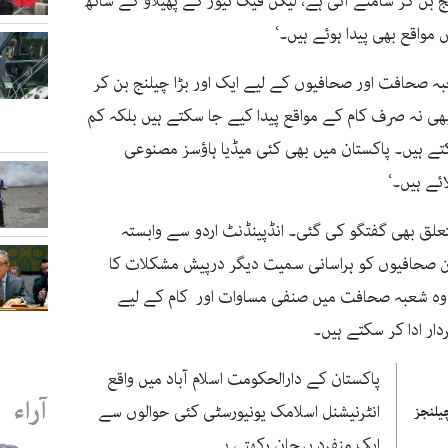
ج بن کر سامنے آئی ہے، لیکن فیک نیوز کے پھیلاؤ کے ساتھ
مواقع بھی پیدا ہوئے ہیں۔‘
بہ صحافت اور صحافیوں کے لیے ایک اور بڑا چیلنج بن کر
ھی نہ صرف کام کے مواقع پیدا کیے جا سکتے ہیں بلکہ کم
تے ہیں۔ پاکستان میں بھی کئی میڈیا ہاؤسز مصنوعی
ائے ہیں۔‘
لق بھی گفتگو کی گئی۔ انڈپینڈنٹ اردو سے وابستہ
 صحافیوں کو ہراسانی سمیت دیگر درپیش مشکلات کا
 وہ شعبہ صحافت میں صنفی مساوات اور کام کے لیے
دار ادا کر سکتے ہیں۔
پاکستان کے دارالحکومت اسلام آباد میں واقع
آراء
انٹرنیشنل اسلامک یونیورسٹی کئی حوالوں سے
یلنجز
ایک منفرد پہچان رکھتی ہے۔