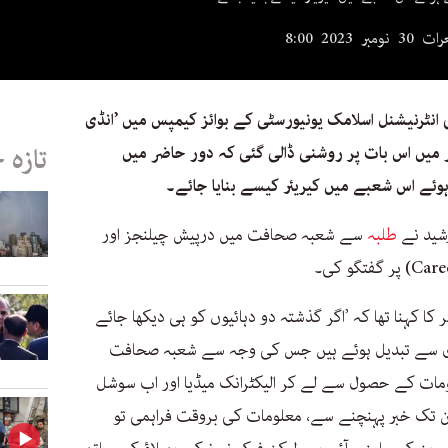
نومبر 2023 8:00
انٹرنیشنل اسلامک یونیورسٹی کے بوائز کیمپس میں ’انڈی
 میں اس بات پر روشنی ڈالی گئی کہ دور حاضر میں
تازہ 
وئے اس شعبے میں کیریئر کیسے بنایا جائے۔
رشید نے
طلبہ
سے شعبہ صحافت میں درپیش چیلنجز اور
ا کہنا تھا کہ ’اگر گذشتہ دو دہائیوں کو ہی دیکھا جائے
زی سے تبدیل ہوئے ہیں جس کی وجہ سے شعبہ صحافت
لومات کے حصول سے لے کر الیکٹرانک میڈیا اور اب سوشل
ن تک خبر پہنچنے سے، معلومات کی بروقت فراہمی تو