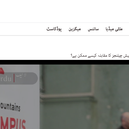
ملٹی میڈیا
سائنس
میگزین
پوڈکاسٹ
ش چیلنجز کا مقابلہ کیسے ممکن ہے؟