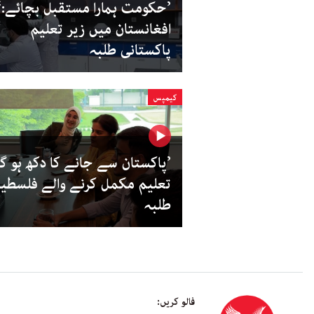
’حکومت ہمارا مستقبل بچائے:‘
افغانستان میں زیر تعلیم
پاکستانی طلبہ
کیمپس
’پاکستان سے جانے کا دکھ ہو گا‘
تعلیم مکمل کرنے والے فلسطی
طلبہ
فالو کریں: