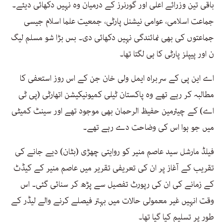
باقی تین وزرائے اعلی اور گورنرز کے درمیان وہ نہیں دکھائی دیئے۔
جماعت اسلامی، عوامی نیشنل پارٹی، جمعیت علما اسلام جیسی
جماعتوں کی بھی نمائندگی نہیں دکھائی دی۔ بس بڑا شو مسلم لیگ
ن اور پیپلز پارٹی کا ہی لگتا تھا۔
اے این پی کے سربراہ ایمل ولی خان جن کے اس روز استعفی کا
مطالبہ کر رہے تھے وہ پاکستان ٹیلی کمیونیکیشن اتھارٹی (پی ٹی
اے) کے چیئرمین حفیظ الرحمان بھی موجود تھے اور سینٹ کمیٹی
میں جو ہوا اس کی وضاحت دے رہے تھے۔
فیلڈ مارشل سید عاصم منیر کو روایتی چھڑی (بٹان) دیے جانے کی
تقریب کے آغاز پر ان کی تعریفی تقریر میں عاصم منیر کے کیڈٹ
کے زمانے کی ان کی رپورٹ تفصیل سے پڑھ کر سنائی گئی۔ اس
وقت انہیں غیر معمولی حالات میں بہتر فیصلے کرنے والے لیڈر کے
طور پر تسلیم کیا گیا تھا۔