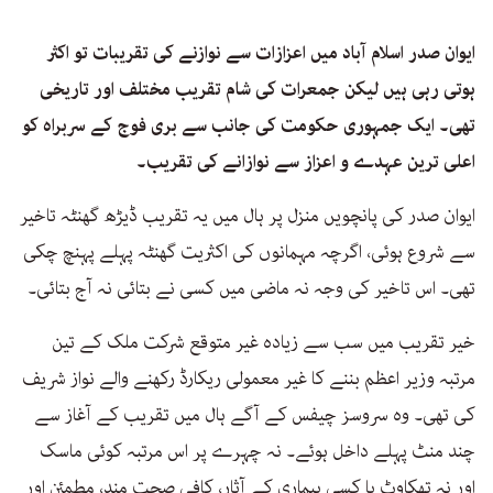
ایوان صدر اسلام آباد میں اعزازات سے نوازنے کی تقریبات تو اکثر
ہوتی رہی ہیں لیکن جمعرات کی شام تقریب مختلف اور تاریخی
تھی۔ ایک جمہوری حکومت کی جانب سے بری فوج کے سربراہ کو
اعلی ترین عہدے و اعزاز سے نوازانے کی تقریب۔
ایوان صدر کی پانچویں منزل پر ہال میں یہ تقریب ڈیڑھ گھنٹہ تاخیر
سے شروع ہوئی، اگرچہ مہمانوں کی اکثریت گھنٹہ پہلے پہنچ چکی
تھی۔ اس تاخیر کی وجہ نہ ماضی میں کسی نے بتائی نہ آج بتائی۔
خیر تقریب میں سب سے زیادہ غیر متوقع شرکت ملک کے تین
مرتبہ وزیر اعظم بننے کا غیر معمولی ریکارڈ رکھنے والے نواز شریف
کی تھی۔ وہ سروسز چیفس کے آگے ہال میں تقریب کے آغاز سے
چند منٹ پہلے داخل ہوئے۔ نہ چہرے پر اس مرتبہ کوئی ماسک
اور نہ تھکاوٹ یا کسی بیماری کے آثار، کافی صحت مند، مطمئن اور