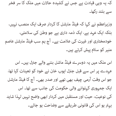
کہ یہ وہی قیادت ہے جس نے کشیدہ حالات میں ملک کا سر فخر
سے بلند رکھا۔
وزیراعظم نے کہا کہ فیلڈ مارشل کا کردار صرف ایک منصب نہیں،
بلکہ ایک عہد ہے، ایک ذمہ داری ہے جو وطن کی سلامتی،
خودمختاری اور غیرت کی علامت ہے۔ آج ہم سب فیلڈ مارشل عاصم
منیر کو سلام پیش کرتے ہیں۔
اس ملک میں یہ دوسرے فیلڈ ماشل بننے والے جنرل ہیں۔ اس
عہدے پر اس سے قبل جنرل ایوب خان نے خود کو تعینات کیا تھا،
جو اس وقت آرمی چیف بھی تھے اور صدر بھی۔ آج کا فیلڈ مارشل
ایک جمہوری کہلوانے والی حکومت کی جانب سے تھا۔ اس
کی نوعیت، حیت اور مستقبل میں کردار ابھی واضح نہیں لہذا شاید
بہتر ہو اس کی قانونی طریقے سے وضاحت ہو جائے۔