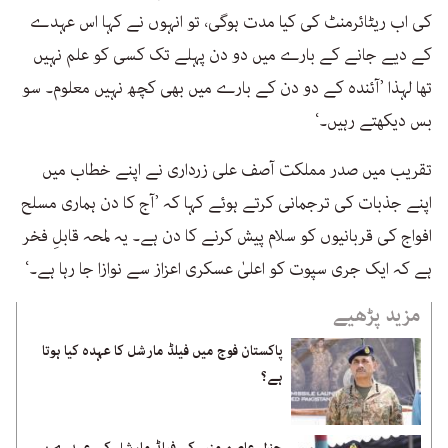
کی اب ریٹائرمنٹ کی کیا مدت ہوگی، تو انہوں نے کہا اس عہدے
کے دیے جانے کے بارے میں دو دن پہلے تک کسی کو علم نہیں
تھا لہذا ’آئندہ کے دو دن کے بارے میں بھی کچھ نہیں معلوم۔ سو
بس دیکھتے رہیں۔‘
تقریب میں صدر مملکت آصف علی زرداری نے اپنے خطاب میں
اپنے جذبات کی ترجمانی کرتے ہوئے کہا کہ ’آج کا دن ہماری مسلح
افواج کی قربانیوں کو سلام پیش کرنے کا دن ہے۔ یہ لمحہ قابلِ فخر
ہے کہ ایک جری سپوت کو اعلیٰ عسکری اعزاز سے نوازا جا رہا ہے۔‘
مزید پڑھیے
پاکستان فوج میں فیلڈ مارشل کا عہدہ کیا ہوتا
ہے؟