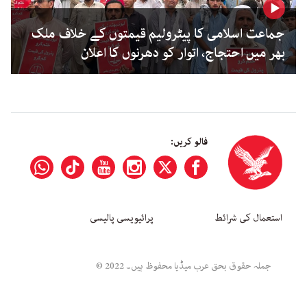
جماعت اسلامی کا پیٹرولیم قیمتوں کے خلاف ملک
بھر میں احتجاج، اتوار کو دھرنوں کا اعلان
فالو کریں:
استعمال کی شرائط
پرائیویسی پالیسی
جملہ حقوق بحق عرب میڈیا محفوظ ہیں۔ 2022 ©