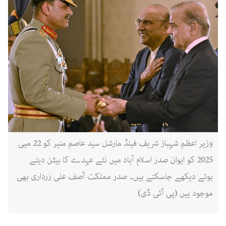
وزیر اعظم شہباز شریف فیلڈ مارشل سید عاصم منیر کو 22 میی
2025 کو ایوان صدر اسلام آباد میں نئے عہدے کا بیٹن دیتے
ہوئے دیکھے جاسکتے ہیں۔ صدر مملکت آصف علی زرداری بھی
موجود ہیں (پی آئی ڈی)