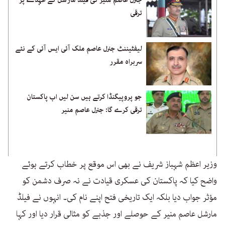
جنرل عاصم منیر کی فیلڈ مارشل کے عہدے پر
ترقی
لیفٹیننٹ جنرل عاصم ملک آئی ایس آئی کے نئے
سربراہ مقرر
جو پروپیگنڈا کرتے ہیں سن لیں اب پاکستان
ترقی کرے گا: جنرل عاصم منیر
وزیر اعظم شہباز شریف نے بھی اس موقع پر خطاب کرتے ہوئے
واضح کیا کہ پاکستان کی عسکری قیادت نے نہ صرف دشمن کو
مؤثر جواب دیا بلکہ ایک تاریخی فتح اپنے نام کی۔ انہوں نے فیلڈ
مارشل عاصم منیر کے حوصلے اور جذبے کو مثالی قرار دیا اور کہا