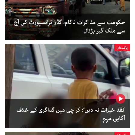
حکومت سے مذاکرات ناکام، گڈز ٹرانسپورٹ کی آج
سے ملک گیر ہڑتال
پاکستان
’نقد خیرات نہ دیں‘: کراچی میں گداگری کے خلاف
آگاہی مہم