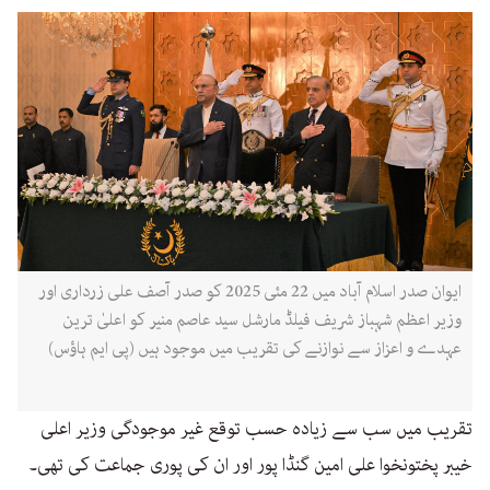
ایوان صدر اسلام آباد میں 22 مئی 2025 کو صدر آصف علی زرداری اور
وزیر اعظم شہباز شریف فیلڈ مارشل سید عاصم منیر کو اعلیٰ ترین
عہدے و اعزاز سے نوازنے کی تقریب میں موجود ہیں (پی ایم ہاؤس)
تقریب میں سب سے زیادہ حسب توقع غیر موجودگی وزیر اعلی
خیبر پختونخوا علی امین گنڈا پور اور ان کی پوری جماعت کی تھی۔